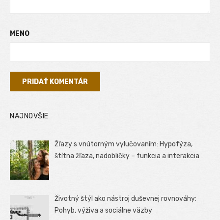
MENO
NAJNOVŠIE
Žľazy s vnútorným vylučovaním: Hypofýza,
štítna žľaza, nadobličky – funkcia a interakcia
Životný štýl ako nástroj duševnej rovnováhy:
Pohyb, výživa a sociálne väzby