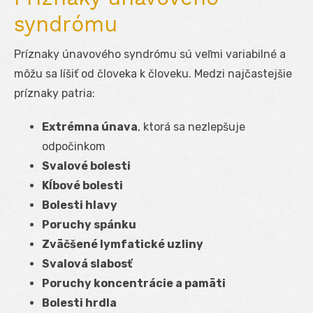
syndrómu
Príznaky únavového syndrómu sú veľmi variabilné a
môžu sa líšiť od človeka k človeku. Medzi najčastejšie
príznaky patria:
Extrémna únava
, ktorá sa nezlepšuje
odpočinkom
Svalové bolesti
Kĺbové bolesti
Bolesti hlavy
Poruchy spánku
Zväčšené lymfatické uzliny
Svalová slabosť
Poruchy koncentrácie a pamäti
Bolesti hrdla