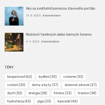
Ako sa zviditeľniť pomocou zľavového portálu
31. 8. 2023
6 komentárov
Možnosti farebných alebo čiernych tonerov
4. 9. 2023
6 komentárov
TÉMY
bezpečnosť
(62)
bydlení
(30)
cvičenie
(30)
cvičení
(30)
domy a byty
(37)
duševné zdravie
(27)
dych
(30)
energia
(28)
fitness
(33)
hranice
(38)
hydratácia
(43)
jóga
(33)
kancelář
(45)