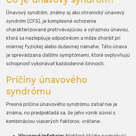
Únavový syndróm, známy aj ako chronický únavový
syndróm (CFS), je komplexné ochorenie
charakterizované pretrvávajúcou a výraznou únavou,
ktorá sa nezlepšuje odpočinkom a môže zhoršiť pri
miernej fyzickej alebo duševnej námahe. Táto únava
je sprevádzaná ďalšími symptómami, ktoré ovplyvňujú
schopnosť vykonávať každodenné činnosti.
Príčiny únavového
syndrómu
Presná príčina únavového syndrómu zatiaľ nie je
známa, no predpokladá sa, že jeho vznik súvisí s
kombináciou viacerých faktorov, vrátane:
Vírusové infekcie:
Niektoré štúdie naznačujú,