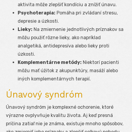
aktivita môže zlepšiť kondíciu a znížiť únavu.
Psychoterapia:
Pomáha pri zvládaní stresu,
depresie a úzkosti.
Lieky:
Na zmiernenie jednotlivých príznakov sa
môžu použiť rôzne lieky, ako napríklad
analgetiká, antidepresíva alebo lieky proti
úzkosti.
Komplementárne metódy:
Niektorí pacienti
môžu mať úžitok z akupunktúry, masáží alebo
iných komplementárnych terapií.
Únavový syndróm
Únavový syndróm je komplexné ochorenie, ktoré
výrazne ovplyvňuje kvalitu života. Aj keď presná
príčina zatiaľ nie je známa, existuje mnoho spôsobov,
ako zmierniť jeho príznaky a zlepšiť celkovú pohodu.