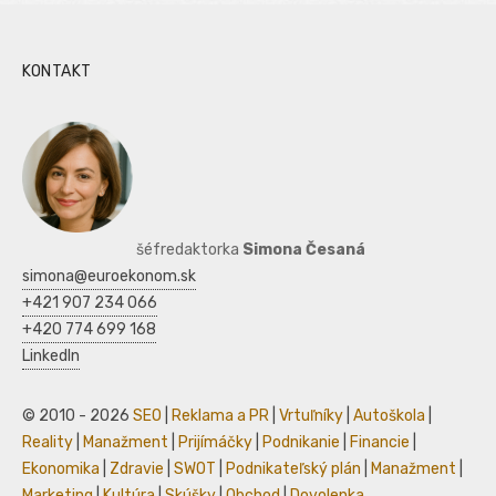
KONTAKT
šéfredaktorka
Simona Česaná
simona@euroekonom.sk
+421 907 234 066
+420 774 699 168
LinkedIn
© 2010 - 2026
SEO
|
Reklama a PR
|
Vrtuľníky
|
Autoškola
|
Reality
|
Manažment
|
Prijímáčky
|
Podnikanie
|
Financie
|
Ekonomika
|
Zdravie
|
SWOT
|
Podnikateľský plán
|
Manažment
|
Marketing
|
Kultúra
|
Skúšky
|
Obchod
|
Dovolenka