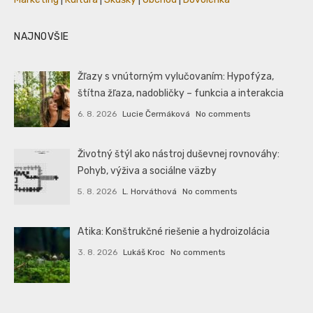
NAJNOVŠIE
Žľazy s vnútorným vylučovaním: Hypofýza,
štítna žľaza, nadobličky – funkcia a interakcia
6. 8. 2026
Lucie Čermáková
No comments
Životný štýl ako nástroj duševnej rovnováhy:
Pohyb, výživa a sociálne väzby
5. 8. 2026
L. Horváthová
No comments
Atika: Konštrukčné riešenie a hydroizolácia
3. 8. 2026
Lukáš Kroc
No comments