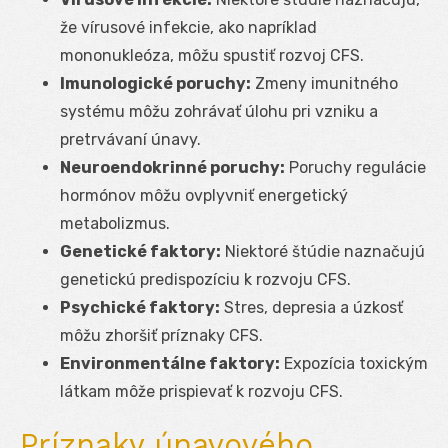
že vírusové infekcie, ako napríklad
mononukleóza, môžu spustiť rozvoj CFS.
Imunologické poruchy:
Zmeny imunitného
systému môžu zohrávať úlohu pri vzniku a
pretrvávaní únavy.
Neuroendokrinné poruchy:
Poruchy regulácie
hormónov môžu ovplyvniť energetický
metabolizmus.
Genetické faktory:
Niektoré štúdie naznačujú
genetickú predispozíciu k rozvoju CFS.
Psychické faktory:
Stres, depresia a úzkosť
môžu zhoršiť príznaky CFS.
Environmentálne faktory:
Expozícia toxickým
látkam môže prispievať k rozvoju CFS.
Príznaky únavového