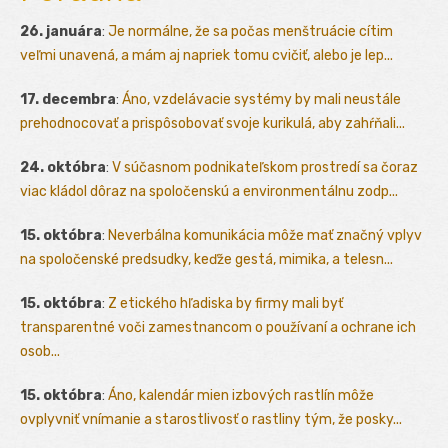
26. januára
:
Je normálne, že sa počas menštruácie cítim
veľmi unavená, a mám aj napriek tomu cvičiť, alebo je lep...
17. decembra
:
Áno, vzdelávacie systémy by mali neustále
prehodnocovať a prispôsobovať svoje kurikulá, aby zahŕňali...
24. októbra
:
V súčasnom podnikateľskom prostredí sa čoraz
viac kládol dôraz na spoločenskú a environmentálnu zodp...
15. októbra
:
Neverbálna komunikácia môže mať značný vplyv
na spoločenské predsudky, keďže gestá, mimika, a telesn...
15. októbra
:
Z etického hľadiska by firmy mali byť
transparentné voči zamestnancom o používaní a ochrane ich
osob...
15. októbra
:
Áno, kalendár mien izbových rastlín môže
ovplyvniť vnímanie a starostlivosť o rastliny tým, že posky...