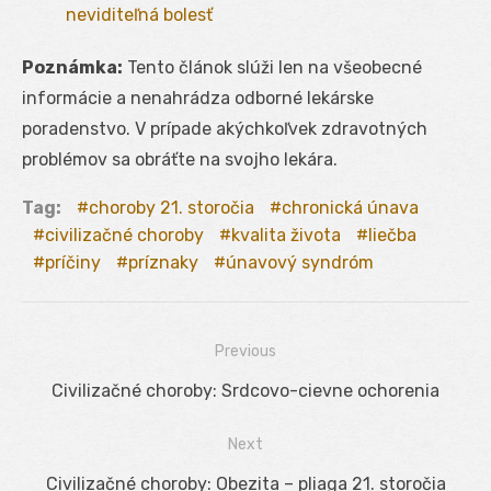
neviditeľná bolesť
Poznámka:
Tento článok slúži len na všeobecné
informácie a nenahrádza odborné lekárske
poradenstvo. V prípade akýchkoľvek zdravotných
problémov sa obráťte na svojho lekára.
Tag:
choroby 21. storočia
chronická únava
civilizačné choroby
kvalita života
liečba
príčiny
príznaky
únavový syndróm
Previous
Navigácia
Previous
Civilizačné choroby: Srdcovo-cievne ochorenia
v
post:
Next
článku
Next
Civilizačné choroby: Obezita – pliaga 21. storočia