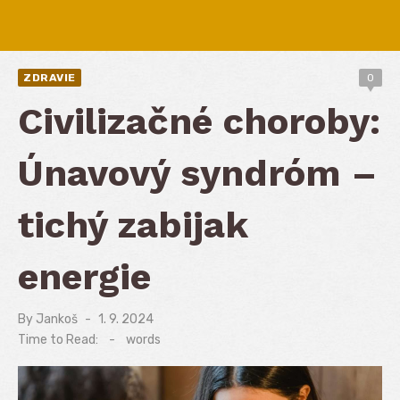
ZDRAVIE
0
Civilizačné choroby:
Únavový syndróm –
tichý zabijak
energie
By
Jankoš
Posted
1. 9. 2024
on
Time to Read:
-
words