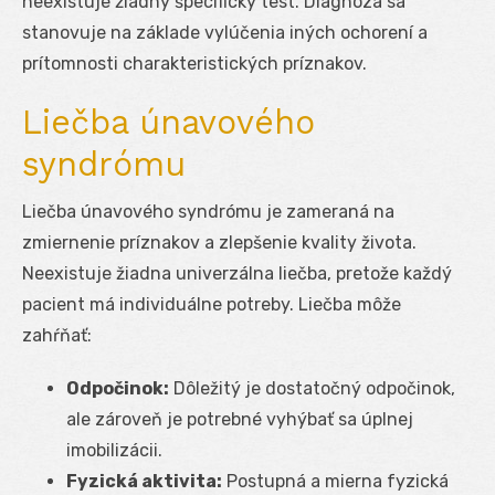
neexistuje žiadny špecifický test. Diagnóza sa
stanovuje na základe vylúčenia iných ochorení a
prítomnosti charakteristických príznakov.
Liečba únavového
syndrómu
Liečba únavového syndrómu je zameraná na
zmiernenie príznakov a zlepšenie kvality života.
Neexistuje žiadna univerzálna liečba, pretože každý
pacient má individuálne potreby. Liečba môže
zahŕňať:
Odpočinok:
Dôležitý je dostatočný odpočinok,
ale zároveň je potrebné vyhýbať sa úplnej
imobilizácii.
Fyzická aktivita:
Postupná a mierna fyzická