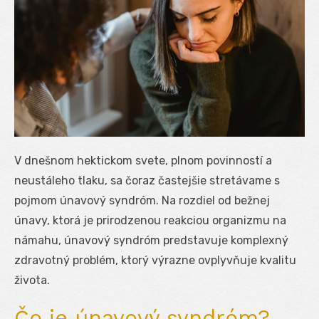
V dnešnom hektickom svete, plnom povinností a
neustáleho tlaku, sa čoraz častejšie stretávame s
pojmom únavový syndróm. Na rozdiel od bežnej
únavy, ktorá je prirodzenou reakciou organizmu na
námahu, únavový syndróm predstavuje komplexný
zdravotný problém, ktorý výrazne ovplyvňuje kvalitu
života.
Čo je únavový syndróm?