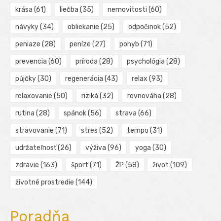
krása
(61)
liečba
(35)
nemovitosti
(60)
návyky
(34)
obliekanie
(25)
odpočinok
(52)
peniaze
(28)
peníze
(27)
pohyb
(71)
prevencia
(60)
príroda
(28)
psychológia
(28)
půjčky
(30)
regenerácia
(43)
relax
(93)
relaxovanie
(50)
riziká
(32)
rovnováha
(28)
rutina
(28)
spánok
(56)
strava
(66)
stravovanie
(71)
stres
(52)
tempo
(31)
udržateľnosť
(26)
výživa
(96)
yoga
(30)
zdravie
(163)
šport
(71)
ŽP
(58)
život
(109)
životné prostredie
(144)
Poradňa