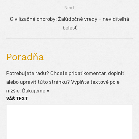
článku
Next
Next
Civilizačné choroby: Žalúdočné vredy – neviditeľná
post:
bolesť
Poradňa
Potrebujete radu? Chcete pridať komentár, doplniť
alebo upraviť túto stránku? Vyplňte textové pole
nižšie. Ďakujeme ♥
VÁŠ TEXT