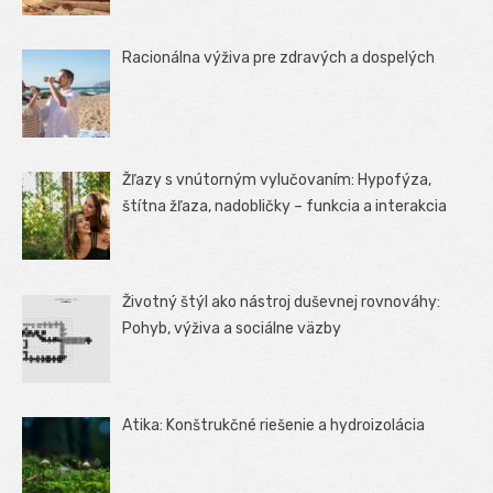
Racionálna výživa pre zdravých a dospelých
Žľazy s vnútorným vylučovaním: Hypofýza,
štítna žľaza, nadobličky – funkcia a interakcia
Životný štýl ako nástroj duševnej rovnováhy:
Pohyb, výživa a sociálne väzby
Atika: Konštrukčné riešenie a hydroizolácia