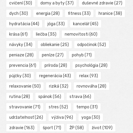
cvičení
(30)
domy a byty
(37)
duševné zdravie
(27)
dych
(30)
energia
(28)
fitness
(33)
hranice
(38)
hydratácia
(44)
jóga
(33)
kancelář
(45)
krása
(61)
liečba
(35)
nemovitosti
(60)
návyky
(34)
obliekanie
(25)
odpočinok
(52)
peniaze
(28)
peníze
(27)
pohyb
(71)
prevencia
(61)
príroda
(28)
psychológia
(28)
půjčky
(30)
regenerácia
(43)
relax
(93)
relaxovanie
(50)
riziká
(32)
rovnováha
(28)
rutina
(28)
spánok
(56)
strava
(66)
stravovanie
(71)
stres
(52)
tempo
(31)
udržateľnosť
(26)
výživa
(96)
yoga
(30)
zdravie
(163)
šport
(71)
ŽP
(58)
život
(109)