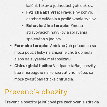
kalórií, tukov a jednoduchých cukrov.
Fyzická aktivita:
Pravidelný pohyb,
aerobné cvičenia a posilňovanie svalov.
Behaviorálna terapia:
Zmena
stravovacích návykov a správania
spojeného s jedlom.
Farmako terapia:
V niektorých prípadoch sa
môžu použiť lieky na zníženie chuti do jedla
alebo na zvýšenie metabolizmu.
Chirurgická liečba:
V prípade ťažkej obezity,
ktorá nereaguje na konzervatívnu liečbu, sa
môže zvážiť bariatrická chirurgia.
Prevencia obezity
Prevencia obezity je kľúčová pre zachovanie zdravia.