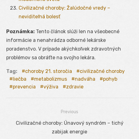
Civilizačné choroby: Žalúdočné vredy –
neviditeľná bolesť
Poznámka:
Tento článok slúži len na všeobecné
informácie a nenahrádza odborné lekárske
poradenstvo. V prípade akýchkoľvek zdravotných
problémov sa obráťte na svojho lekára.
Tag:
choroby 21. storočia
civilizačné choroby
liečba
metabolizmus
nadváha
pohyb
prevencia
výživa
zdravie
Previous
Navigácia
Previous
Civilizačné choroby: Únavový syndróm – tichý
v
post:
zabijak energie