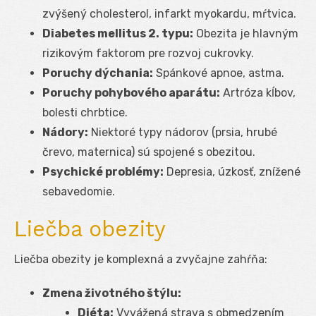
zvýšený cholesterol, infarkt myokardu, mŕtvica.
Diabetes mellitus 2. typu:
Obezita je hlavným
rizikovým faktorom pre rozvoj cukrovky.
Poruchy dýchania:
Spánkové apnoe, astma.
Poruchy pohybového aparátu:
Artróza kĺbov,
bolesti chrbtice.
Nádory:
Niektoré typy nádorov (prsia, hrubé
črevo, maternica) sú spojené s obezitou.
Psychické problémy:
Depresia, úzkosť, znížené
sebavedomie.
Liečba obezity
Liečba obezity je komplexná a zvyčajne zahŕňa:
Zmena životného štýlu:
Diéta:
Vyvážená strava s obmedzením