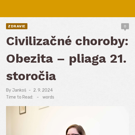
ZDRAVIE
0
Civilizačné choroby:
Obezita – pliaga 21.
storočia
By
Jankoš
Posted
2. 9. 2024
on
Time to Read:
-
words