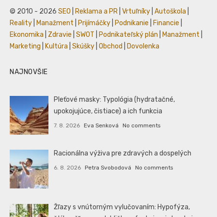
© 2010 - 2026
SEO
|
Reklama a PR
|
Vrtuľníky
|
Autoškola
|
Reality
|
Manažment
|
Prijímáčky
|
Podnikanie
|
Financie
|
Ekonomika
|
Zdravie
|
SWOT
|
Podnikateľský plán
|
Manažment
|
Marketing
|
Kultúra
|
Skúšky
|
Obchod
|
Dovolenka
NAJNOVŠIE
Pleťové masky: Typológia (hydratačné,
upokojujúce, čistiace) a ich funkcia
7. 8. 2026
Eva Senková
No comments
Racionálna výživa pre zdravých a dospelých
6. 8. 2026
Petra Svobodová
No comments
Žľazy s vnútorným vylučovaním: Hypofýza,