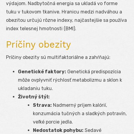
výdajom. Nadbytočná energia sa ukladá vo forme
tuku v tukovom tkanive. Hranicu medzi nadváhou a
obezitou určujú rôzne indexy, najčastejšie sa používa
index telesnej hmotnosti (BMI).
Príčiny obezity
Príčiny obezity sú multifaktoriálne a zahŕňajú:
Genetické faktory:
Genetická predispozícia
môže ovplyvniť rýchlosť metabolizmu a sklon k
ukladaniu tuku.
Životný štýl:
Strava:
Nadmerný príjem kalórií,
konzumácia tučných a sladkých potravín,
veľké porcie jedla.
Nedostatok pohybu:
Sedavé