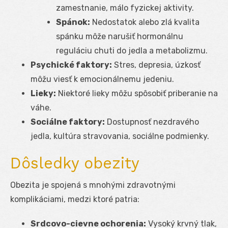
zamestnanie, málo fyzickej aktivity.
Spánok:
Nedostatok alebo zlá kvalita
spánku môže narušiť hormonálnu
reguláciu chuti do jedla a metabolizmu.
Psychické faktory:
Stres, depresia, úzkosť
môžu viesť k emocionálnemu jedeniu.
Lieky:
Niektoré lieky môžu spôsobiť priberanie na
váhe.
Sociálne faktory:
Dostupnosť nezdravého
jedla, kultúra stravovania, sociálne podmienky.
Dôsledky obezity
Obezita je spojená s mnohými zdravotnými
komplikáciami, medzi ktoré patria:
Srdcovo-cievne ochorenia:
Vysoký krvný tlak,