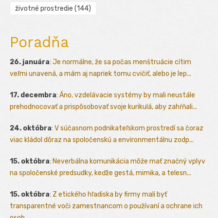
životné prostredie
(144)
Poradňa
26. januára
:
Je normálne, že sa počas menštruácie cítim
veľmi unavená, a mám aj napriek tomu cvičiť, alebo je lep...
17. decembra
:
Áno, vzdelávacie systémy by mali neustále
prehodnocovať a prispôsobovať svoje kurikulá, aby zahŕňali...
24. októbra
:
V súčasnom podnikateľskom prostredí sa čoraz
viac kládol dôraz na spoločenskú a environmentálnu zodp...
15. októbra
:
Neverbálna komunikácia môže mať značný vplyv
na spoločenské predsudky, keďže gestá, mimika, a telesn...
15. októbra
:
Z etického hľadiska by firmy mali byť
transparentné voči zamestnancom o používaní a ochrane ich
osob...