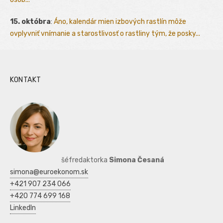
15. októbra
:
Áno, kalendár mien izbových rastlín môže
ovplyvniť vnímanie a starostlivosť o rastliny tým, že posky...
KONTAKT
šéfredaktorka
Simona Česaná
simona@euroekonom.sk
+421 907 234 066
+420 774 699 168
LinkedIn