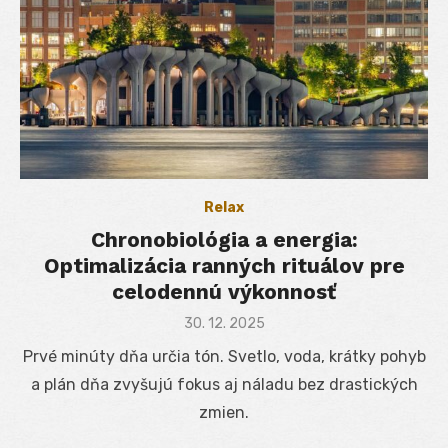
Relax
Chronobiológia a energia:
Optimalizácia ranných rituálov pre
celodennú výkonnosť
Posted
30. 12. 2025
on
Prvé minúty dňa určia tón. Svetlo, voda, krátky pohyb
a plán dňa zvyšujú fokus aj náladu bez drastických
zmien.