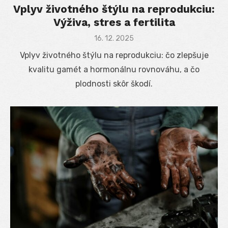
Vplyv životného štýlu na reprodukciu:
Výživa, stres a fertilita
Posted
16. 12. 2025
on
Vplyv životného štýlu na reprodukciu: čo zlepšuje
kvalitu gamét a hormonálnu rovnováhu, a čo
plodnosti skôr škodí.