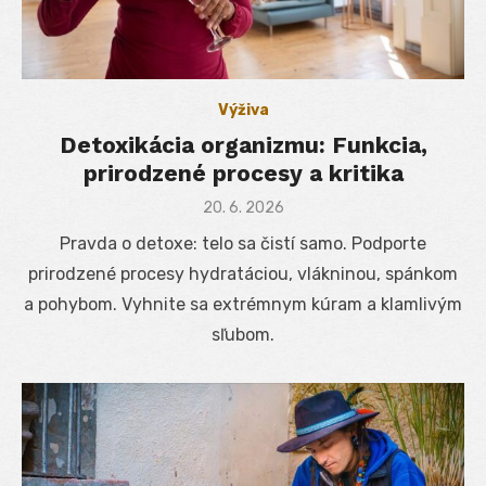
Výživa
Detoxikácia organizmu: Funkcia,
prirodzené procesy a kritika
Posted
20. 6. 2026
on
Pravda o detoxe: telo sa čistí samo. Podporte
prirodzené procesy hydratáciou, vlákninou, spánkom
a pohybom. Vyhnite sa extrémnym kúram a klamlivým
sľubom.