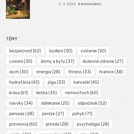
4. 9. 2023
6 komentárov
TÉMY
bezpečnosť
(62)
bydlení
(30)
cvičenie
(30)
cvičení
(30)
domy a byty
(37)
duševné zdravie
(27)
dych
(30)
energia
(28)
fitness
(33)
hranice
(38)
hydratácia
(43)
jóga
(33)
kancelář
(45)
krása
(61)
liečba
(35)
nemovitosti
(60)
návyky
(34)
obliekanie
(25)
odpočinok
(52)
peniaze
(28)
peníze
(27)
pohyb
(71)
prevencia
(60)
príroda
(28)
psychológia
(28)