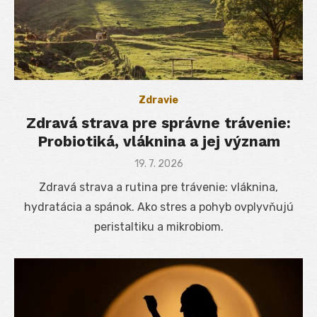
Zdravie
Zdravá strava pre správne trávenie:
Probiotiká, vláknina a jej význam
Posted
19. 7. 2026
on
Zdravá strava a rutina pre trávenie: vláknina,
hydratácia a spánok. Ako stres a pohyb ovplyvňujú
peristaltiku a mikrobiom.