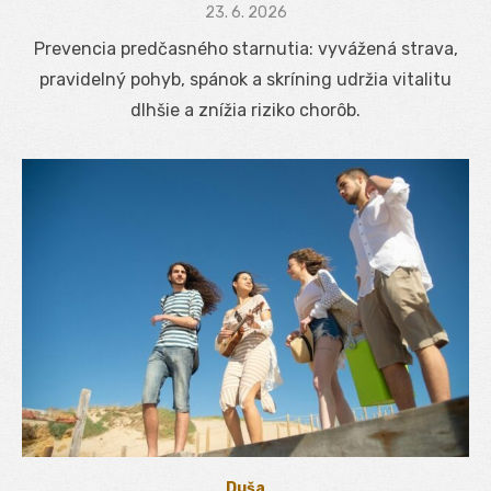
Posted
23. 6. 2026
on
Prevencia predčasného starnutia: vyvážená strava,
pravidelný pohyb, spánok a skríning udržia vitalitu
dlhšie a znížia riziko chorôb.
Duša