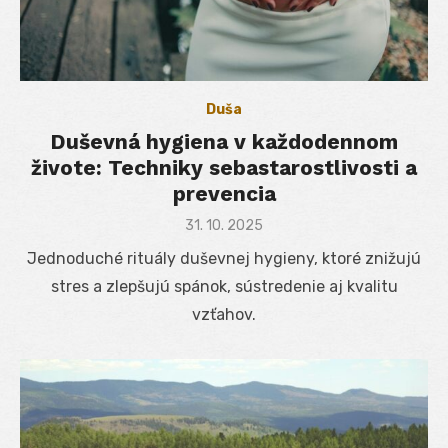
Duša
Duševná hygiena v každodennom
živote: Techniky sebastarostlivosti a
prevencia
Posted
31. 10. 2025
on
Jednoduché rituály duševnej hygieny, ktoré znižujú
stres a zlepšujú spánok, sústredenie aj kvalitu
vzťahov.