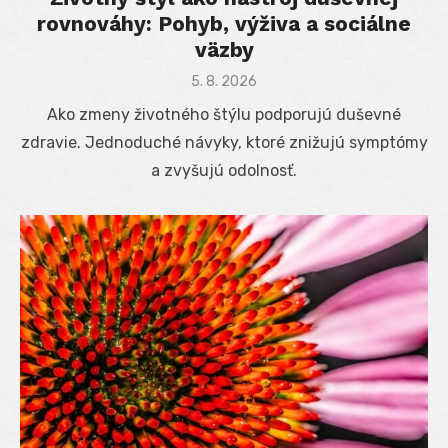
rovnováhy: Pohyb, výživa a sociálne
väzby
Posted
5. 8. 2026
on
Ako zmeny životného štýlu podporujú duševné
zdravie. Jednoduché návyky, ktoré znižujú symptómy
a zvyšujú odolnosť.