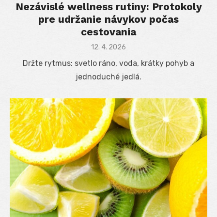
Nezávislé wellness rutiny: Protokoly
pre udržanie návykov počas
cestovania
Posted
12. 4. 2026
on
Držte rytmus: svetlo ráno, voda, krátky pohyb a
jednoduché jedlá.