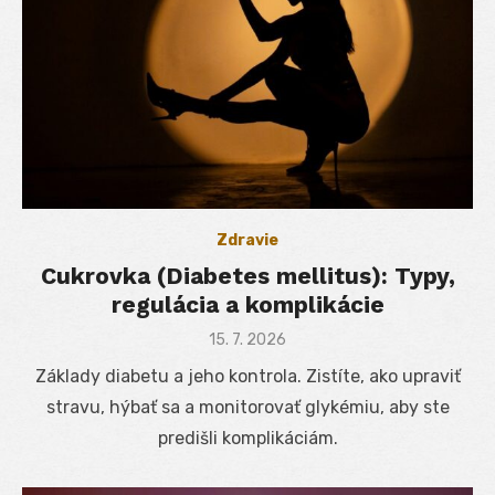
Zdravie
Cukrovka (Diabetes mellitus): Typy,
regulácia a komplikácie
Posted
15. 7. 2026
on
Základy diabetu a jeho kontrola. Zistíte, ako upraviť
stravu, hýbať sa a monitorovať glykémiu, aby ste
predišli komplikáciám.