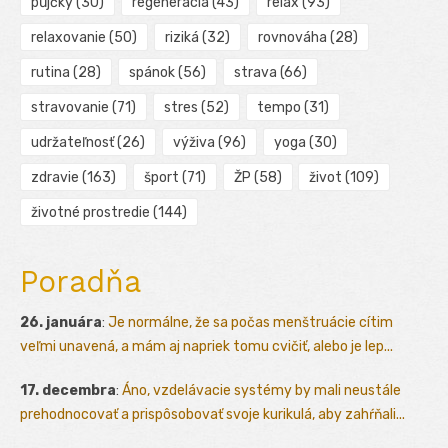
půjčky
(30)
regenerácia
(43)
relax
(93)
relaxovanie
(50)
riziká
(32)
rovnováha
(28)
rutina
(28)
spánok
(56)
strava
(66)
stravovanie
(71)
stres
(52)
tempo
(31)
udržateľnosť
(26)
výživa
(96)
yoga
(30)
zdravie
(163)
šport
(71)
ŽP
(58)
život
(109)
životné prostredie
(144)
Poradňa
26. januára
:
Je normálne, že sa počas menštruácie cítim
veľmi unavená, a mám aj napriek tomu cvičiť, alebo je lep...
17. decembra
:
Áno, vzdelávacie systémy by mali neustále
prehodnocovať a prispôsobovať svoje kurikulá, aby zahŕňali...