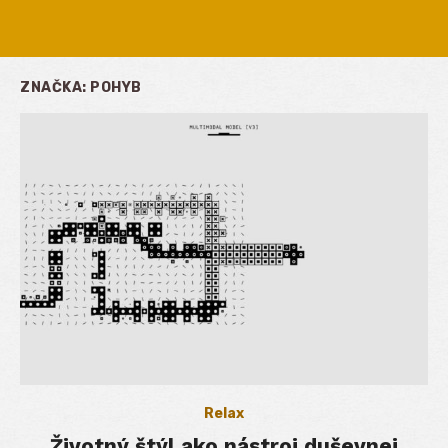
ZNAČKA:
POHYB
Relax
Životný štýl ako nástroj duševnej