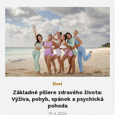
Život
Základné piliere zdravého života:
Výživa, pohyb, spánok a psychická
pohoda
Posted
19. 4. 2026