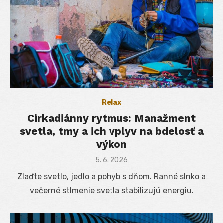
Relax
Cirkadiánny rytmus: Manažment
svetla, tmy a ich vplyv na bdelosť a
výkon
Posted
5. 6. 2026
on
Zlaďte svetlo, jedlo a pohyb s dňom. Ranné slnko a
večerné stlmenie svetla stabilizujú energiu.