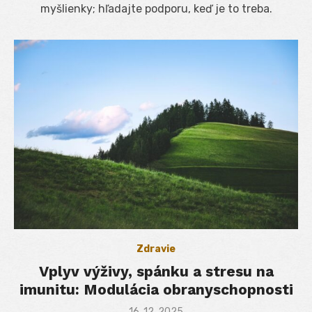
myšlienky; hľadajte podporu, keď je to treba.
Zdravie
Vplyv výživy, spánku a stresu na
imunitu: Modulácia obranyschopnosti
Posted
16. 12. 2025