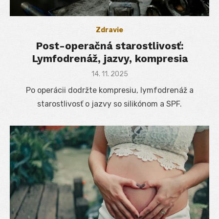
Zdravie
Post-operačná starostlivosť:
Lymfodrenáž, jazvy, kompresia
Posted
14. 11. 2025
on
Po operácii dodržte kompresiu, lymfodrenáž a
starostlivosť o jazvy so silikónom a SPF.