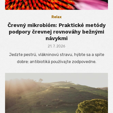
Relax
Črevný mikrobióm: Praktické metódy
podpory črevnej rovnováhy bežnými
návykmi
Posted
21. 7. 2026
on
Jedzte pestrú, vlákninovú stravu, hýbte sa a spite
dobre; antibiotiká používajte zodpovedne.