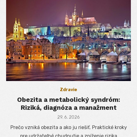
Zdravie
Obezita a metabolický syndróm:
Riziká, diagnóza a manažment
Posted
29. 6. 2026
on
Prečo vzniká obezita a ako ju riešiť. Praktické kroky
pre udržateľné chudnutie a zníženie rizika