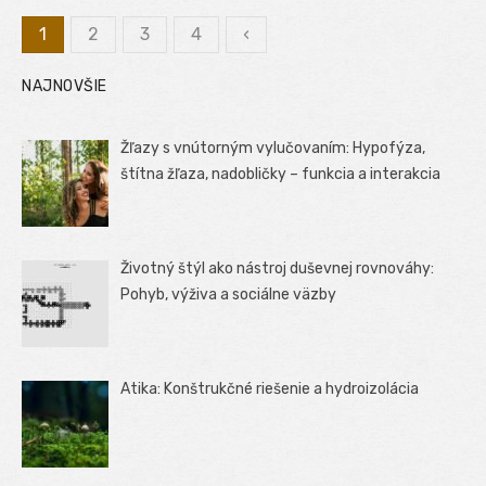
1
2
3
4
‹
Stránkovanie
NAJNOVŠIE
príspevkov
Žľazy s vnútorným vylučovaním: Hypofýza,
štítna žľaza, nadobličky – funkcia a interakcia
Životný štýl ako nástroj duševnej rovnováhy:
Pohyb, výživa a sociálne väzby
Atika: Konštrukčné riešenie a hydroizolácia