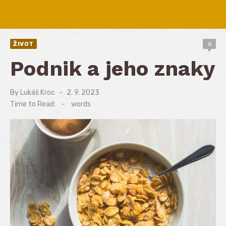
ŽIVOT
6
Podnik a jeho znaky
By
Lukáš Kroc
Posted
2. 9. 2023
on
Time to Read:
-
words