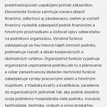
predchadzajúcom uspokojení potrieb zákazníkov.
Ekonomická funkcia
zahrňuje viacero oblastí
finančnú, odbytovú aj zásobovaciu, cieľom je vyčísliť
finančný výsledok zabezpečiť podnik finančnými a
hmotnými prostriedkami a zisťovať vplyv odberateľov
na podnikovú organizáciu.
Výrobná funkcia
zabezpečuje sa ňou hlavná náplň činnosti podniky,
podmieňuje rozsah a obsah kooperačných a
obchodných vzťahov.
Organizačná funkcia
vyjadruje
organizačné usporiadanie podniku,ide tu o plánovanie
a výber zamestnancov.
Vedecko-technická funkcia
zabezpečuje výroby pracovnými silami a hmotným
majetkom, z hľadiska kvality a kvalifikácie, zaradenie
do organizačných jednotiek tak, aby podnik dosiahlo
svoje podnikovo-hospodárske ciele podniku, inovácie,
technológie, technika, výskum a vývoj produktov.