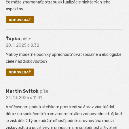
čo môže znamenať potrebu aktualizácie niektorých jeho
aspektov.
ODPOVEDAŤ
Ťapka
píše:
20. 1. 2025 o 8:32
Mali by moderné podniky uprednostňovať sociálne a ekologické
ciele nad ziskovosťou?
ODPOVEDAŤ
Martin Svitok
píše:
24. 10. 2025 o 11:01
V súčasnom podnikateľskom prostredí sa čoraz viac kládol
dôraz na spoločenskú a environmentálnu zodpovednosť. Aj keď
je zisk dôležitý pre udržateľnosť podniku, rovnováha medzi
ziskovosťou a pozitívnym prínosom pre spoločnosť a životné