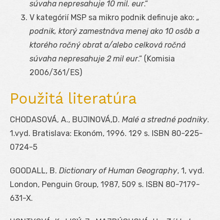
súvaha nepresahuje 10 mil. eur
.“
V kategórií MSP sa mikro podnik definuje ako:
„
podnik, ktorý zamestnáva menej ako 10 osôb a
ktorého ročný obrat a/alebo celková ročná
súvaha nepresahuje 2 mil eur
.“ (Komisia
2006/361/ES)
Použitá literatúra
CHODASOVÁ, A., BUJINOVÁ,D.
Malé a stredné podniky
.
1.vyd. Bratislava: Ekonóm, 1996. 129 s. ISBN 80-225-
0724-5
GOODALL, B.
Dictionary of Human Geography
, 1, vyd.
London, Penguin Group, 1987, 509 s. ISBN 80-7179-
631-X.