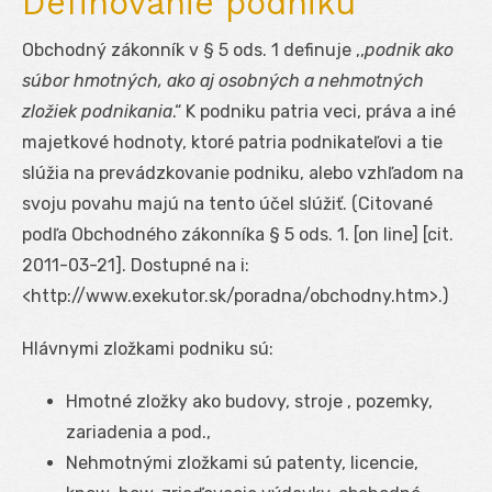
Definovanie podniku
Obchodný zákonník v § 5 ods. 1 definuje ,,
podnik ako
súbor hmotných, ako aj osobných a nehmotných
zložiek podnikania
.“ K podniku patria veci, práva a iné
majetkové hodnoty, ktoré patria podnikateľovi a tie
slúžia na prevádzkovanie podniku, alebo vzhľadom na
svoju povahu majú na tento účel slúžiť. (Citované
podľa Obchodného zákonníka § 5 ods. 1. [on line] [cit.
2011-03-21]. Dostupné na i:
<http://www.exekutor.sk/poradna/obchodny.htm>.)
Hlávnymi zložkami podniku sú:
Hmotné zložky ako budovy, stroje , pozemky,
zariadenia a pod.,
Nehmotnými zložkami sú patenty, licencie,