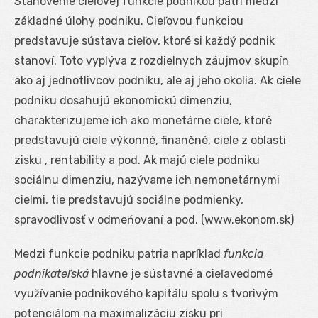
Stanovenie cieľovej funkcie podnikou patrí medzi
základné úlohy podniku. Cieľovou funkciou
predstavuje sústava cieľov, ktoré si každý podnik
stanoví. Toto vyplýva z rozdielnych záujmov skupín
ako aj jednotlivcov podniku, ale aj jeho okolia. Ak ciele
podniku dosahujú ekonomickú dimenziu,
charakterizujeme ich ako monetárne ciele, ktoré
predstavujú ciele výkonné, finančné, ciele z oblasti
zisku , rentability a pod. Ak majú ciele podniku
sociálnu dimenziu, nazývame ich nemonetárnymi
cielmi, tie predstavujú sociálne podmienky,
spravodlivosť v odmeńovaní a pod. (www.ekonom.sk)
Medzi funkcie podniku patria napríklad
funkcia
podnikateľská
hlavne je sústavné a cieľavedomé
využívanie podnikového kapitálu spolu s tvorivým
potenciálom na maximalizáciu zisku pri