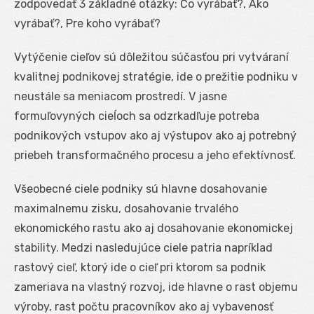
zodpovedať 3 základné otázky: Čo vyrábať?, Ako
vyrábať?, Pre koho vyrábať?
Vytýčenie cieľov sú dôležitou súčasťou pri vytváraní
kvalitnej podnikovej stratégie, ide o prežitie podniku v
neustále sa meniacom prostredí. V jasne
formuľovyných cieĺoch sa odzrkadľuje potreba
podnikových vstupov ako aj výstupov ako aj potrebný
priebeh transformačného procesu a jeho efektívnosť.
Všeobecné ciele podniky sú hlavne dosahovanie
maximalnemu zisku, dosahovanie trvalého
ekonomického rastu ako aj dosahovanie ekonomickej
stability. Medzi nasledujúce ciele patria napríklad
rastový cieľ, ktorý ide o cieľ pri ktorom sa podnik
zameriava na vlastný rozvoj, ide hlavne o rast objemu
výroby, rast počtu pracovníkov ako aj vybavenosť