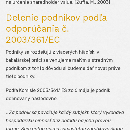
na určenie sharedholder value. (Žuffa, M., 2003)
Delenie podnikov podľa
odporúčania č.
2003/361/EC
Podniky sa rozdeľujú z viacerých hľadísk, v
bakalárskej práci sa venujeme malým a stredným
podnikom z tohto dôvodu si budeme definovať práve
tieto podniky.
Podľa Komisie 2003/361/ ES zo 6 mája je podnik
definovaný nasledovne:
„
Za podnik sa považuje každý subjekt, ktorý vykonáva
hospodársku činnosť bez ohľadu na jeho právnu
formu. Sem patria najmä samostatne zárobkovo činné