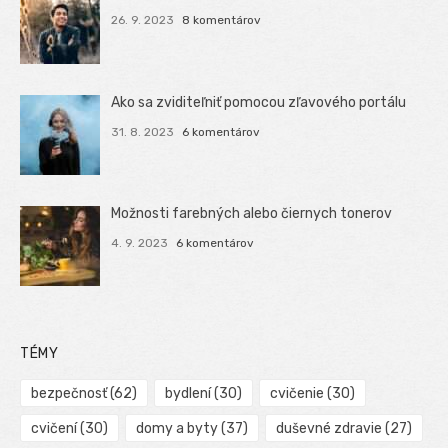
26. 9. 2023
8 komentárov
Ako sa zviditeľniť pomocou zľavového portálu
31. 8. 2023
6 komentárov
Možnosti farebných alebo čiernych tonerov
4. 9. 2023
6 komentárov
TÉMY
bezpečnosť
(62)
bydlení
(30)
cvičenie
(30)
cvičení
(30)
domy a byty
(37)
duševné zdravie
(27)