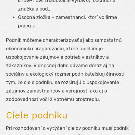
know-how, zriaďovacie výdavky, obchodná
značka a pod.,
Osobná zložka – zamestnanci, ktorí vo firme
pracujú.
Podnik môžeme charakterizovať aj ako samostatnú
ekonomickú oraganizáciu, ktorej účelom je
uspokojovanie záujmov a potrieb vlastníkov a
zákazníkov. V dnešnej dobe dávame dôraz aj na
sociálny a ekologický rozmer podnikateľskej činnosti
tým, že ciele podniku sa rozširujú o uspokojovanie
záujmov zamestnancov a verejnosti ako aj o
zodpovednosť voči životnému prostrediu.
Ciele podniku
Pri rozhodovaní o vytýčení cieľov podniku musí podnik