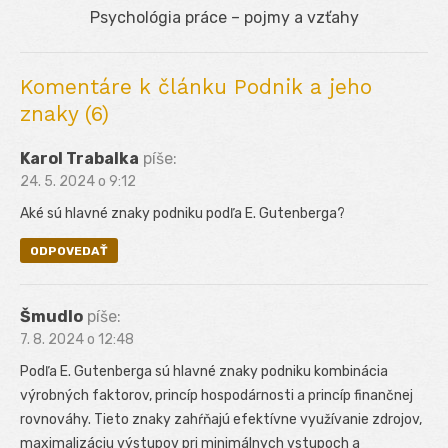
Next
Psychológia práce – pojmy a vzťahy
post:
Komentáre k článku Podnik a jeho
znaky (6)
Karol Trabalka
píše:
24. 5. 2024 o 9:12
Aké sú hlavné znaky podniku podľa E. Gutenberga?
ODPOVEDAŤ
Šmudlo
píše:
7. 8. 2024 o 12:48
Podľa E. Gutenberga sú hlavné znaky podniku kombinácia
výrobných faktorov, princíp hospodárnosti a princíp finančnej
rovnováhy. Tieto znaky zahŕňajú efektívne využívanie zdrojov,
maximalizáciu výstupov pri minimálnych vstupoch a