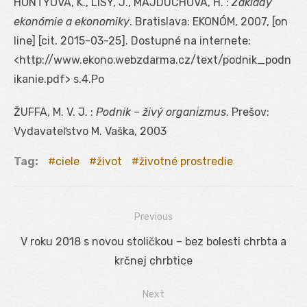
HONTYOVÁ, K., LISÝ, J., MAJDÚCHOVÁ, H. :
Základy
ekonómie a ekonomiky
. Bratislava: EKONÓM, 2007, [on
line] [cit. 2015-03-25]. Dostupné na internete:
<http://www.ekono.webzdarma.cz/text/podnik_podn
ikanie.pdf> s.4.Po
ŽUFFA, M. V. J. :
Podnik – živý organizmus
. Prešov:
Vydavateľstvo M. Vaška, 2003
Tag:
ciele
život
životné prostredie
Previous
Navigácia
Previous
V roku 2018 s novou stoličkou – bez bolesti chrbta a
v
post:
krčnej chrbtice
článku
Next