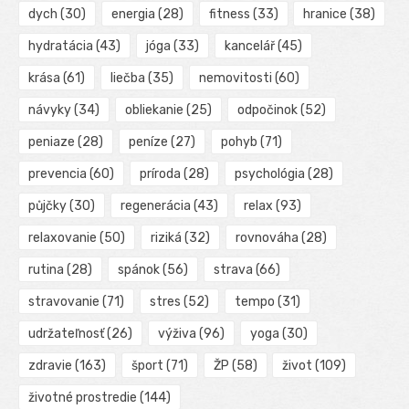
dych
(30)
energia
(28)
fitness
(33)
hranice
(38)
hydratácia
(43)
jóga
(33)
kancelář
(45)
krása
(61)
liečba
(35)
nemovitosti
(60)
návyky
(34)
obliekanie
(25)
odpočinok
(52)
peniaze
(28)
peníze
(27)
pohyb
(71)
prevencia
(60)
príroda
(28)
psychológia
(28)
půjčky
(30)
regenerácia
(43)
relax
(93)
relaxovanie
(50)
riziká
(32)
rovnováha
(28)
rutina
(28)
spánok
(56)
strava
(66)
stravovanie
(71)
stres
(52)
tempo
(31)
udržateľnosť
(26)
výživa
(96)
yoga
(30)
zdravie
(163)
šport
(71)
ŽP
(58)
život
(109)
životné prostredie
(144)