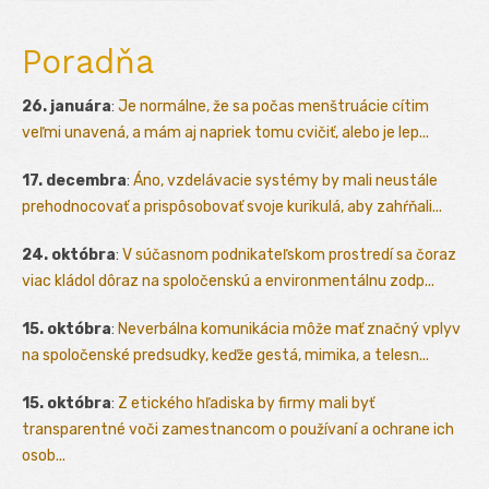
Poradňa
26. januára
:
Je normálne, že sa počas menštruácie cítim
veľmi unavená, a mám aj napriek tomu cvičiť, alebo je lep...
17. decembra
:
Áno, vzdelávacie systémy by mali neustále
prehodnocovať a prispôsobovať svoje kurikulá, aby zahŕňali...
24. októbra
:
V súčasnom podnikateľskom prostredí sa čoraz
viac kládol dôraz na spoločenskú a environmentálnu zodp...
15. októbra
:
Neverbálna komunikácia môže mať značný vplyv
na spoločenské predsudky, keďže gestá, mimika, a telesn...
15. októbra
:
Z etického hľadiska by firmy mali byť
transparentné voči zamestnancom o používaní a ochrane ich
osob...