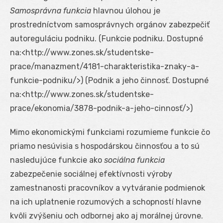
Samosprávna funkcia
hlavnou úlohou je
prostredníctvom samosprávnych orgánov zabezpečiť
autoreguláciu podniku. (Funkcie podniku. Dostupné
na:<http://www.zones.sk/studentske-
prace/manazment/4181-charakteristika-znaky-a-
funkcie-podniku/>) (Podnik a jeho činnosť. Dostupné
na:<http://www.zones.sk/studentske-
prace/ekonomia/3878-podnik-a-jeho-cinnosť/>)
Mimo ekonomickými funkciami rozumieme funkcie čo
priamo nesúvisia s hospodárskou činnosťou a to sú
nasledujúce funkcie ako
sociálna funkcia
zabezpečenie sociálnej efektívnosti výroby
zamestnanosti pracovníkov a vytváranie podmienok
na ich uplatnenie rozumových a schopností hlavne
kvôli zvýšeniu och odbornej ako aj morálnej úrovne.