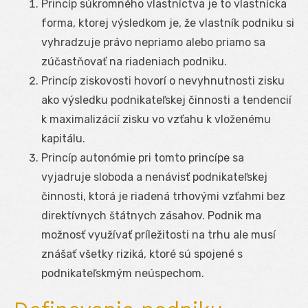
Princíp súkromného vlastníctva je to vlastnícka
forma, ktorej výsledkom je, že vlastník podniku si
vyhradzuje právo nepriamo alebo priamo sa
zúčastňovať na riadeniach podniku.
Princíp ziskovosti hovorí o nevyhnutnosti zisku
ako výsledku podnikateľskej činnosti a tendencií
k maximalizácií zisku vo vzťahu k vloženému
kapitálu.
Princíp autonómie pri tomto princípe sa
vyjadruje sloboda a nenávisť podnikateľskej
činnosti, ktorá je riadená trhovými vzťahmi bez
direktívnych štátnych zásahov. Podnik ma
možnosť využívať príležitosti na trhu ale musí
znášať všetky riziká, ktoré sú spojené s
podnikateľskmým neúspechom.