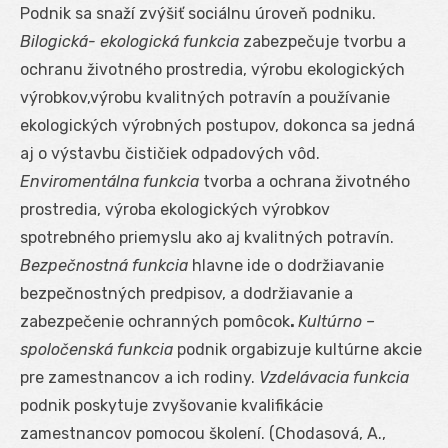
Podnik sa snaží zvýšiť sociálnu úroveň podniku.
Bilogická- ekologická funkcia
zabezpečuje tvorbu a
ochranu životného prostredia, výrobu ekologických
výrobkov,výrobu kvalitných potravín a používanie
ekologických výrobných postupov, dokonca sa jedná
aj o výstavbu čističiek odpadových vôd.
Enviromentálna funkcia
tvorba a ochrana životného
prostredia, výroba ekologických výrobkov
spotrebného priemyslu ako aj kvalitných potravín.
Bezpečnostná funkcia
hlavne ide o dodržiavanie
bezpečnostných predpisov, a dodržiavanie a
zabezpečenie ochranných pomôcok
.
Kultúrno –
spoločenská funkcia
podnik orgabizuje kultúrne akcie
pre zamestnancov a ich rodiny.
Vzdelávacia funkcia
podnik poskytuje zvyšovanie kvalifikácie
zamestnancov pomocou školení. (Chodasová, A.,