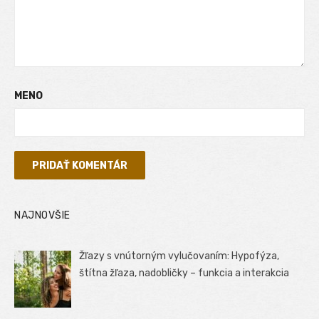
MENO
NAJNOVŠIE
Žľazy s vnútorným vylučovaním: Hypofýza,
štítna žľaza, nadobličky – funkcia a interakcia