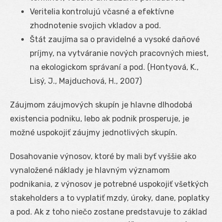
Veritelia kontrolujú včasné a efektívne
zhodnotenie svojich vkladov a pod.
Štát zaujíma sa o pravidelné a vysoké daňové
príjmy, na vytváranie nových pracovných miest,
na ekologickom správaní a pod. (Hontyová, K.,
Lisý, J., Majduchová, H., 2007)
Záujmom záujmových skupín je hlavne dlhodobá
existencia podniku, lebo ak podnik prosperuje, je
možné uspokojiť záujmy jednotlivých skupín.
Dosahovanie výnosov, ktoré by mali byť vyššie ako
vynaložené náklady je hlavným významom
podnikania, z výnosov je potrebné uspokojiť všetkých
stakeholders a to vyplatiť mzdy, úroky, dane, poplatky
a pod. Ak z toho niečo zostane predstavuje to základ