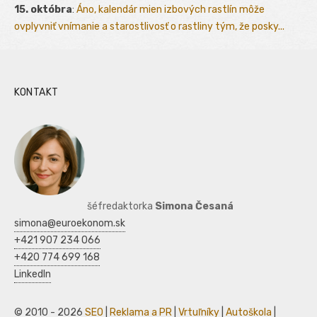
15. októbra
:
Áno, kalendár mien izbových rastlín môže
ovplyvniť vnímanie a starostlivosť o rastliny tým, že posky...
KONTAKT
šéfredaktorka
Simona Česaná
simona@euroekonom.sk
+421 907 234 066
+420 774 699 168
LinkedIn
© 2010 - 2026
SEO
|
Reklama a PR
|
Vrtuľníky
|
Autoškola
|