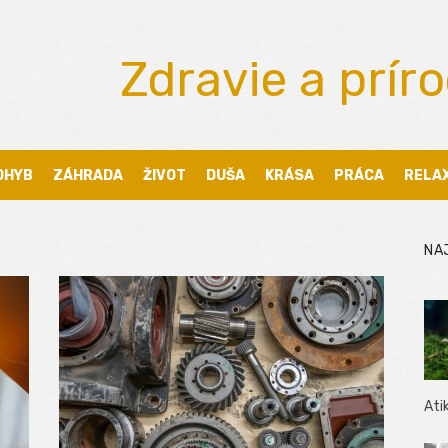
Zdravie a prír
OHYB
ZÁHRADA
ŽIVOT
DUŠA
KRÁSA
PRÁCA
RELA
NA
Ati