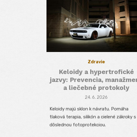
Zdravie
Keloidy a hypertrofické
jazvy: Prevencia, manažme
a liečebné protokoly
Posted
24. 6. 2026
on
Keloidy majú sklon k návratu. Pomáha
tlaková terapia, silikón a cielené zákroky s
dôslednou fotoprotekciou.