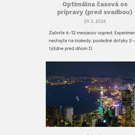
Optimálna časová os
prípravy (pred svadbou)
Posted
29. 5. 2026
on
Začnite 6–12 mesiacov vopred. Experime
nechajte na inokedy; posledné dotyky 2–
týždne pred dňom D.