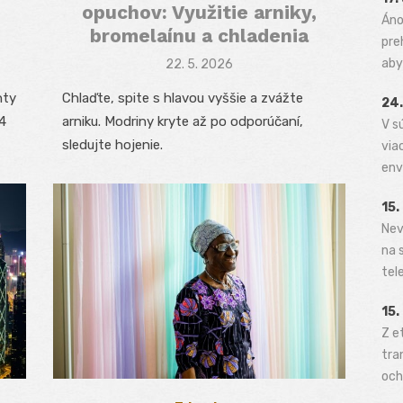
opuchov: Využitie arniky,
Áno
bromelaínu a chladenia
pre
aby 
Posted
22. 5. 2026
on
nty
Chlaďte, spite s hlavou vyššie a zvážte
24.
4
arniku. Modriny kryte až po odporúčaní,
V s
sledujte hojenie.
via
env
15.
Nev
na 
tele
15.
Z e
tra
och