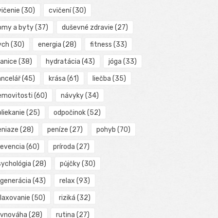
vičenie
(30)
cvičení
(30)
omy a byty
(37)
duševné zdravie
(27)
ych
(30)
energia
(28)
fitness
(33)
ranice
(38)
hydratácia
(43)
jóga
(33)
ancelář
(45)
krása
(61)
liečba
(35)
emovitosti
(60)
návyky
(34)
liekanie
(25)
odpočinok
(52)
eniaze
(28)
peníze
(27)
pohyb
(70)
revencia
(60)
príroda
(27)
sychológia
(28)
půjčky
(30)
egenerácia
(43)
relax
(93)
elaxovanie
(50)
riziká
(32)
ovnováha
(28)
rutina
(27)