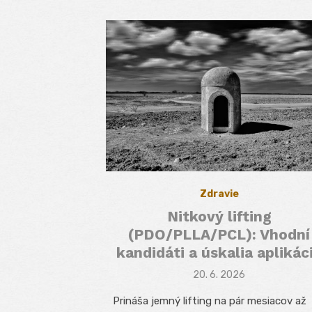
Zdravie
Nitkový lifting
(PDO/PLLA/PCL): Vhodní
kandidáti a úskalia aplikác
Posted
20. 6. 2026
on
Prináša jemný lifting na pár mesiacov až