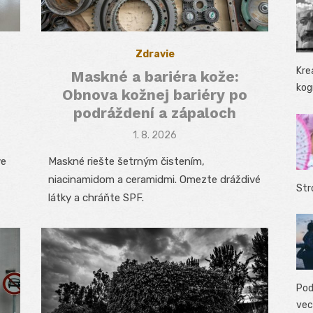
Zdravie
Kre
Maskné a bariéra kože:
kog
Obnova kožnej bariéry po
podráždení a zápaloch
Posted
1. 8. 2026
on
ve
Maskné riešte šetrným čistením,
niacinamidom a ceramidmi. Omezte dráždivé
Str
látky a chráňte SPF.
Pod
vec