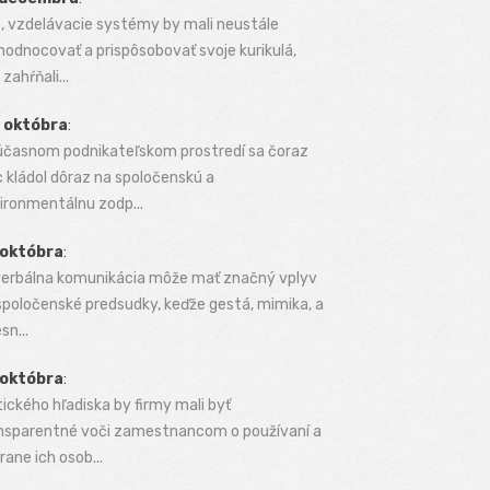
, vzdelávacie systémy by mali neustále
hodnocovať a prispôsobovať svoje kurikulá,
zahŕňali...
 októbra
:
účasnom podnikateľskom prostredí sa čoraz
c kládol dôraz na spoločenskú a
ironmentálnu zodp...
 októbra
:
erbálna komunikácia môže mať značný vplyv
spoločenské predsudky, keďže gestá, mimika, a
sn...
 októbra
:
tického hľadiska by firmy mali byť
nsparentné voči zamestnancom o používaní a
rane ich osob...