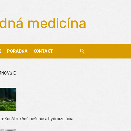
odná medicína
X
PORADŇA
KONTAKT
JNOVŠIE
ka: Konštrukčné riešenie a hydroizolácia