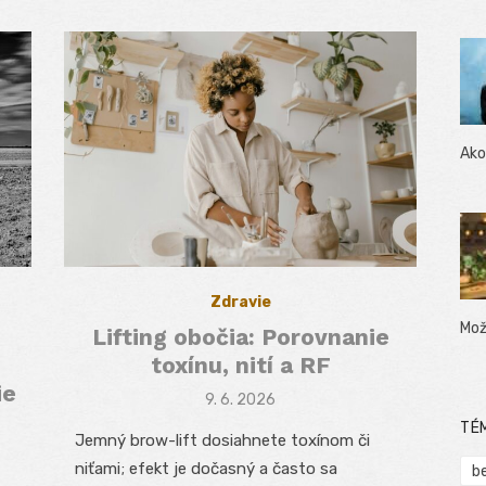
Ako
Zdravie
Mož
Lifting obočia: Porovnanie
toxínu, nití a RF
ie
Posted
9. 6. 2026
on
TÉ
Jemný brow-lift dosiahnete toxínom či
niťami; efekt je dočasný a často sa
b