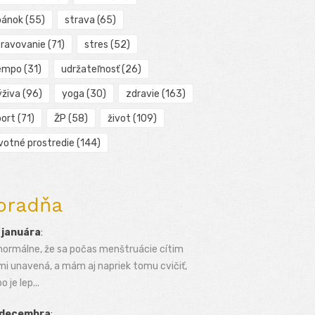
pánok
(55)
strava
(65)
travovanie
(71)
stres
(52)
empo
(31)
udržateľnosť
(26)
ýživa
(96)
yoga
(30)
zdravie
(163)
port
(71)
ŽP
(58)
život
(109)
ivotné prostredie
(144)
oradňa
 januára
:
normálne, že sa počas menštruácie cítim
mi unavená, a mám aj napriek tomu cvičiť,
o je lep...
 decembra
: