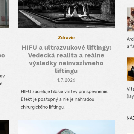
Zdravie
Arc
HIFU a ultrazvukové liftingy:
a f
po
Vedecká realita a reálne
výsledky neinvazívneho
liftingu
rav
Posted
1. 7. 2026
é.
on
Vit
HIFU zacieľuje hlbšie vrstvy pre spevnenie.
(la
Efekt je postupný a nie je náhradou
chirurgického liftingu.
NA