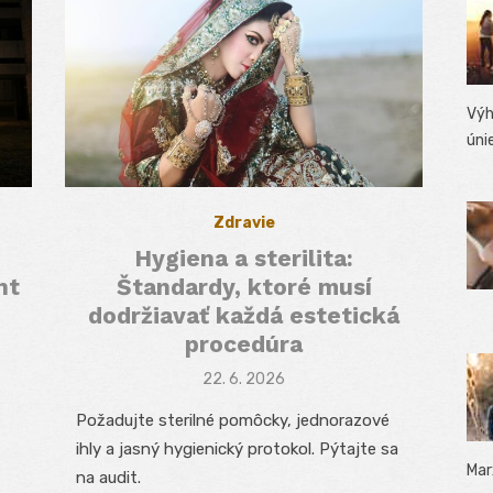
Výh
úni
Zdravie
Hygiena a sterilita:
nt
Štandardy, ktoré musí
dodržiavať každá estetická
procedúra
Posted
22. 6. 2026
on
Požadujte sterilné pomôcky, jednorazové
ihly a jasný hygienický protokol. Pýtajte sa
Mar
na audit.