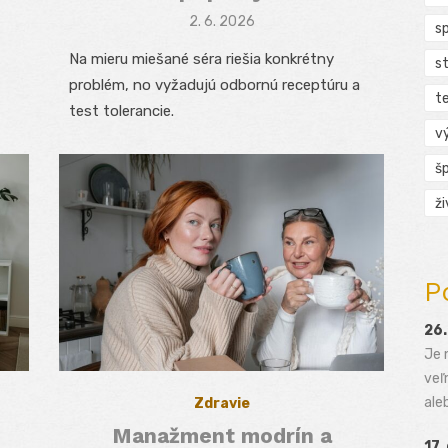
Posted
2. 6. 2026
s
on
Na mieru miešané séra riešia konkrétny
s
problém, no vyžadujú odbornú receptúru a
t
test tolerancie.
v
š
ž
P
26.
Je 
veľ
aleb
Zdravie
Manažment modrín a
17.