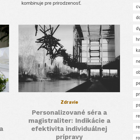
kombinuje pre prirodzenosť.
c
d
d
h
k
n
ob
p
p
Zdravie
p
Personalizované séra a
r
magistraliter: Indikácie a
r
a
efektivita individuálnej
prípravy
r