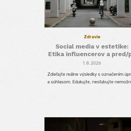
Zdravie
Social media v estetike:
Etika influencerov a pred/
Posted
1. 8. 2026
on
Zdieľajte reálne výsledky s označením úp
a súhlasom. Edukujte, nesľubujte nemožn