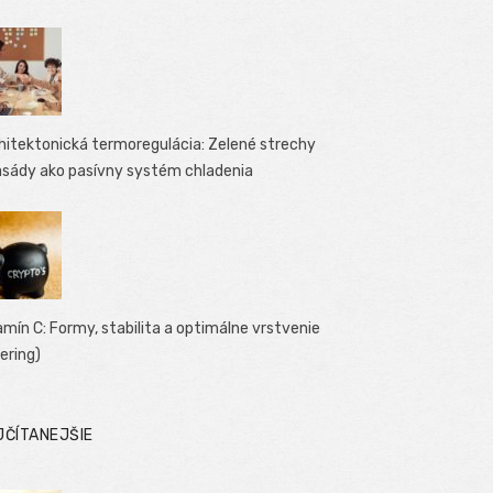
hitektonická termoregulácia: Zelené strechy
asády ako pasívny systém chladenia
amín C: Formy, stabilita a optimálne vrstvenie
yering)
JČÍTANEJŠIE