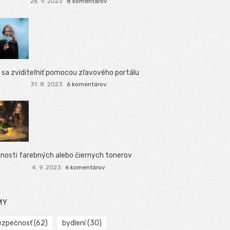
26. 9. 2023
8 komentárov
 sa zviditeľniť pomocou zľavového portálu
31. 8. 2023
6 komentárov
nosti farebných alebo čiernych tonerov
4. 9. 2023
6 komentárov
MY
ezpečnosť
(62)
bydlení
(30)