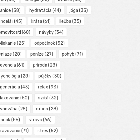
ranice
(38)
hydratácia
(44)
jóga
(33)
ancelář
(45)
krása
(61)
liečba
(35)
emovitosti
(60)
návyky
(34)
liekanie
(25)
odpočinok
(52)
eniaze
(28)
peníze
(27)
pohyb
(71)
revencia
(61)
príroda
(28)
sychológia
(28)
půjčky
(30)
egenerácia
(43)
relax
(93)
elaxovanie
(50)
riziká
(32)
ovnováha
(28)
rutina
(28)
pánok
(56)
strava
(66)
travovanie
(71)
stres
(52)