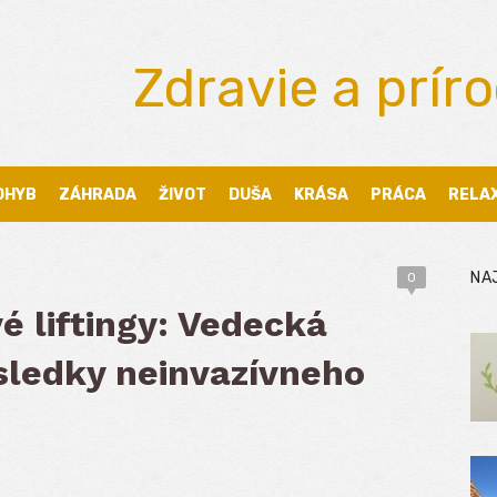
Zdravie a prír
OHYB
ZÁHRADA
ŽIVOT
DUŠA
KRÁSA
PRÁCA
RELA
NA
0
é liftingy: Vedecká
ýsledky neinvazívneho