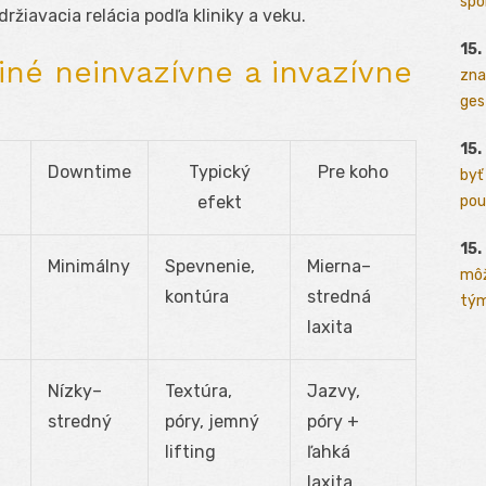
spo
držiavacia relácia podľa kliniky a veku.
15.
iné neinvazívne a invazívne
zna
ges
15.
Downtime
Typický
Pre koho
byť
pou
efekt
15.
Minimálny
Spevnenie,
Mierna–
môž
kontúra
stredná
tým
laxita
Nízky–
Textúra,
Jazvy,
stredný
póry, jemný
póry +
lifting
ľahká
laxita