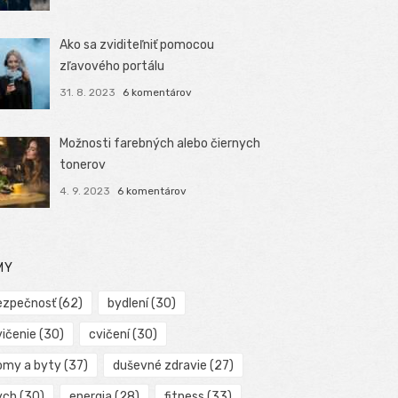
Ako sa zviditeľniť pomocou
zľavového portálu
31. 8. 2023
6 komentárov
Možnosti farebných alebo čiernych
tonerov
4. 9. 2023
6 komentárov
MY
ezpečnosť
(62)
bydlení
(30)
vičenie
(30)
cvičení
(30)
omy a byty
(37)
duševné zdravie
(27)
ych
(30)
energia
(28)
fitness
(33)