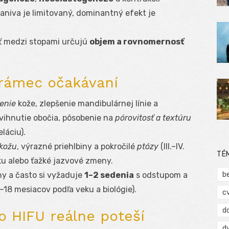
aniva je limitovaný, dominantný efekt je
osť medzi stopami určujú
objem a rovnomernosť
 rámec očakávaní
enie
kože, zlepšenie mandibulárnej línie a
vihnutie obočia, pôsobenie na
pórovitosť a textúru
láciu).
kožu
, výrazné priehlbiny a pokročilé
ptózy
(III.–IV.
TÉ
ku alebo ťažké jazvové zmeny.
b
ny a často si vyžaduje
1–2 sedenia
s odstupom a
–18 mesiacov podľa veku a biológie).
c
d
o HIFU reálne poteší
d