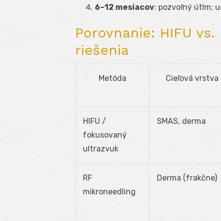
6–12 mesiacov
: pozvoľný útlm; u
Porovnanie: HIFU vs. 
riešenia
Metóda
Cieľová vrstva
HIFU /
SMAS, derma
fokusovaný
ultrazvuk
RF
Derma (frakčne)
mikroneedling