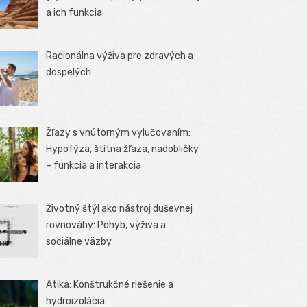
a ich funkcia
Racionálna výživa pre zdravých a
dospelých
Žľazy s vnútorným vylučovaním:
Hypofýza, štítna žľaza, nadobličky
– funkcia a interakcia
Životný štýl ako nástroj duševnej
rovnováhy: Pohyb, výživa a
sociálne väzby
Atika: Konštrukčné riešenie a
hydroizolácia