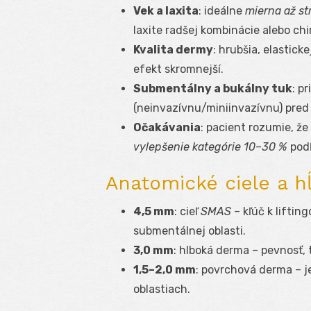
Vek a laxita
: ideálne
mierna až st
laxite radšej kombinácie alebo chi
Kvalita dermy
: hrubšia, elasticke
efekt skromnejší.
Submentálny a bukálny tuk
: p
(neinvazívnu/miniinvazívnu) pred 
Očakávania
: pacient rozumie, že
vylepšenie kategórie 10–30 %
podľ
Anatomické ciele a h
4,5 mm
: cieľ
SMAS
– kľúč k liftin
submentálnej oblasti.
3,0 mm
: hlboká derma – pevnosť,
1,5–2,0 mm
: povrchová derma – j
oblastiach.