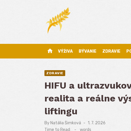
Skip
to
content
home
VÝŽIVA
BÝVANIE
ZDRAVIE
P
ZDRAVIE
HIFU a ultrazvukov
realita a reálne v
liftingu
By
Natália Šimková
Posted
1. 7. 2026
on
Time to Read:
-
words