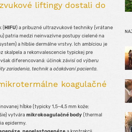
zvukové liftingy dostali do
 (
HIFU
) a príbuzné ultrazvukové techniky (vrátane
NA
) patria medzi neinvazívne postupy cielené na
ystem) a hlbšie dermálne vrstvy. Ich ambíciou je
z skalpela a rekonvalescencie typickej pre
je však diferencovaná: účinok závisí od
výberu
ity zariadenia
,
technik
a
očakávaní pacienta
.
: mikrotermálne koagulačné
inovanej hĺbke (typicky 1,5–4,5 mm kože;
šie) vytvára
mikrokoagulačné body
(thermal
ia epidermy.
agenéze
,
neoelastogenéze
a kontrakcii