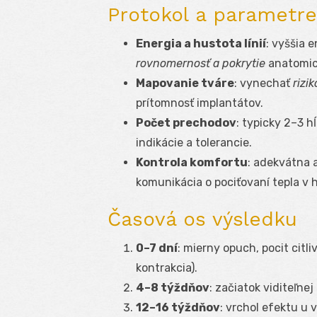
Protokol a parametre:
Energia a hustota línií
: vyššia 
rovnomernosť a pokrytie
anatomic
Mapovanie tváre
: vynechať
rizi
prítomnosť implantátov.
Počet prechodov
: typicky 2–3 hĺ
indikácie a tolerancie.
Kontrola komfortu
: adekvátna a
komunikácia o pociťovaní tepla v h
Časová os výsledku
0–7 dní
: mierny opuch, pocit citl
kontrakcia).
4–8 týždňov
: začiatok viditeľnej
12–16 týždňov
: vrchol efektu u 