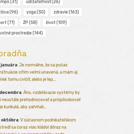
empo
(31)
udržateľnosť
(26)
ýživa
(96)
yoga
(30)
zdravie
(163)
port
(71)
ŽP
(58)
život
(109)
ivotné prostredie
(144)
oradňa
 januára
:
Je normálne, že sa počas
štruácie cítim veľmi unavená, a mám aj
iek tomu cvičiť, alebo je lep...
 decembra
:
Áno, vzdelávacie systémy by
i neustále prehodnocovať a prispôsobovať
e kurikulá, aby zahŕňali...
 októbra
:
V súčasnom podnikateľskom
stredí sa čoraz viac kládol dôraz na