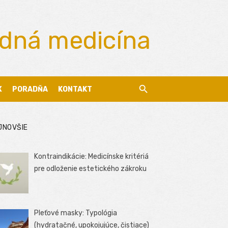
odná medicína
X
PORADŇA
KONTAKT
JNOVŠIE
Kontraindikácie: Medicínske kritériá
pre odloženie estetického zákroku
Pleťové masky: Typológia
(hydratačné, upokojujúce, čistiace)