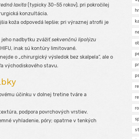
redná laxita
(typicky 30–55 rokov), pri pokročilej
h
rurgická konzultácia.
k
jšia koža odpovedá lepšie; pri výraznej atrofii je
n
ri jeho nadbytku zvážiť
sekvenčnú lipolýzu
ob
HIFU, inak sú kontúry limitované.
p
 nejde o „chirurgický výsledok bez skalpela“, ale o
p
a východiskového stavu.
p
ĺbky
r
govému účinku v dolnej tretine tváre a
r
r
 textúra, podpora povrchových vrstiev.
s
emné vyhladenie, póry; opatrne v tenkých
s