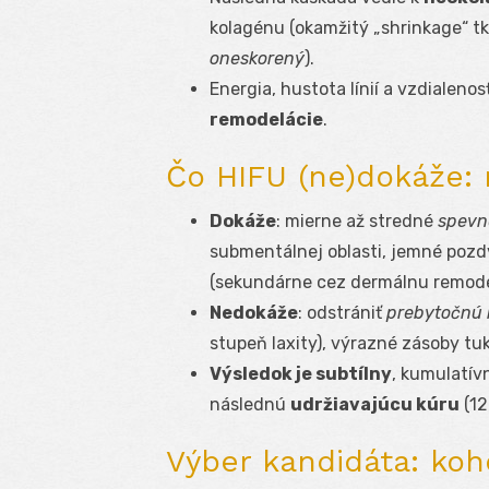
kolagénu (okamžitý „shrinkage“ tk
oneskorený
).
Energia, hustota línií a vzdialen
remodelácie
.
Čo HIFU (ne)dokáže:
Dokáže
: mierne až stredné
spevn
submentálnej oblasti, jemné pozd
(sekundárne cez dermálnu remode
Nedokáže
: odstrániť
prebytočnú 
stupeň laxity), výrazné zásoby tu
Výsledok je subtílny
, kumulatív
následnú
udržiavajúcu kúru
(12
Výber kandidáta: koh