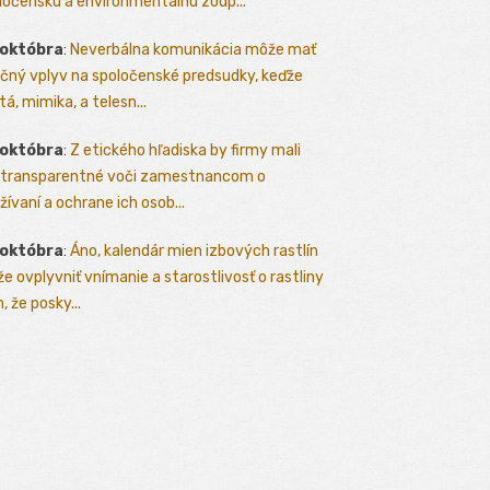
ločenskú a environmentálnu zodp...
 októbra
:
Neverbálna komunikácia môže mať
čný vplyv na spoločenské predsudky, keďže
tá, mimika, a telesn...
 októbra
:
Z etického hľadiska by firmy mali
 transparentné voči zamestnancom o
žívaní a ochrane ich osob...
 októbra
:
Áno, kalendár mien izbových rastlín
e ovplyvniť vnímanie a starostlivosť o rastliny
, že posky...