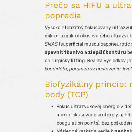
Prečo sa HIFU a ultra
popredia
Vysokointenzitný fokusovaný ultrazvuk
mikro- a makrofokusovaného ultrazvuku
SMAS
(superficial musculoaponeurotic s
spevniť tkanivo
a
zlepšiť kontúru
be
chirurgický lifting. Realita výsledkov 
kandidáta
,
parametrov nastavenia
,
kval
Biofyzikálny princíp
body (TCP)
Fokus ultrazvukovej energie v def
makrofokusované protokoly aj hlb
coagulation points), bez poškoden
Následná kaskáda vedie k
neokol