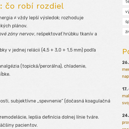
t
 čo robí rozdiel
v
energia ≠ vždy lepší výsledok; rozhoduje
š
kých plánov.
ž
kové zóny nervov
, rešpektovať hrúbku tkanív a
P
bky v jednej relácii (4,5 + 3,0 + 1,5 mm) podľa
26.
nalgézia (topická/perorálna), chladenie,
men
ĺbke.
napr
17.
mal
ivosti, subjektívne „spevnenie“ (dočasná koagulačná
svoj
24.
 remodelácie, lepšia definícia dolnej línie tváre.
pro
väčšiny pacientov.