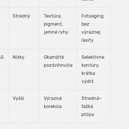
Stredný
Textúra,
Fotoaging
pigment,
bez
jemné ryhy
výraznej
laxity
AS
Nízky
Okamžité
Selektívne
pozdvihnutie
kontúry,
krátka
výdrž
Vyšší
Výrazná
Stredná–
korekcia
ťažká
ptóza