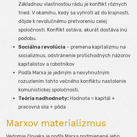
Základnou vlastnosťou rádu je konflikt rôznych
tried. V okamihu, kedy sa vyhrotí až do krajnosti,
dôjde k revolučnému pretvoreniu celej
spoločnosti. Konflikt ostáva, akurát dostáva inú
podobu.
Sociálna revolúcia
– premena kapitalizmu na
socializmus, odstránenie protichodných názorov
kapitalistov a robotníkov
Podľa Marxa je jediným a nevyhnutným
rozuzlením tohto večného konfliktu nastolenie
komunistickej spoločnosti.
Teória nadhodnoty:
Hodnota = kapitál +
pracovná sila + pôda
Marxov materializmus
Vedomie človeka je podľa Marxa podmienené jeho