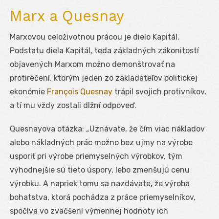
Marx a Quesnay
Marxovou celoživotnou prácou je dielo Kapitál.
Podstatu diela Kapitál, teda základných zákonitostí
objavených Marxom možno demonštrovať na
protirečení, ktorým jeden zo zakladateľov politickej
ekonómie
François Quesnay
trápil svojich protivníkov,
a tí mu vždy zostali dlžní odpoveď.
Quesnayova otázka: „Uznávate, že čím viac nákladov
alebo nákladných prác možno bez ujmy na výrobe
usporiť pri výrobe priemyselných výrobkov, tým
výhodnejšie sú tieto úspory, lebo zmenšujú cenu
výrobku. A napriek tomu sa nazdávate, že výroba
bohatstva, ktorá pochádza z práce priemyselníkov,
spočíva vo zväčšení výmennej hodnoty ich