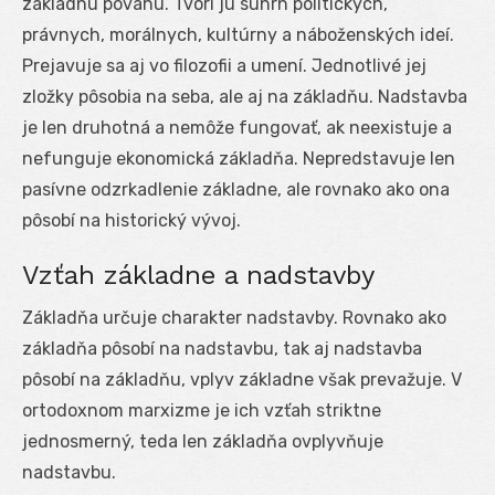
základnú povahu. Tvorí ju súhrn politických,
právnych, morálnych, kultúrny a náboženských ideí.
Prejavuje sa aj vo filozofii a umení. Jednotlivé jej
zložky pôsobia na seba, ale aj na základňu. Nadstavba
je len druhotná a nemôže fungovať, ak neexistuje a
nefunguje ekonomická základňa. Nepredstavuje len
pasívne odzrkadlenie základne, ale rovnako ako ona
pôsobí na historický vývoj.
Vzťah základne a nadstavby
Základňa určuje charakter nadstavby. Rovnako ako
základňa pôsobí na nadstavbu, tak aj nadstavba
pôsobí na základňu, vplyv základne však prevažuje. V
ortodoxnom marxizme je ich vzťah striktne
jednosmerný, teda len základňa ovplyvňuje
nadstavbu.