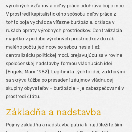
výrobných vzťahov a deľby práce odohráva boj o moc.
V prostredí kapitalistického spôsobu deľby práce z
tohto boja vychádza víťazne buržoázia, držiaca v
rukách opraty výrobných prostriedkov. Centralizácia
majetku v podobe výrobných prostriedkov do rúk
malého počtu jedincov so sebou nesie tiež
centralizáciu politickej moci, prejavujúcu sa v rovine
spoločenskej nadstavby formou vládnucich ideí
(Engels, Marx 1982). Legitimita týchto ideí, za ktorými
sa skrýva túžba po presadení záujmov vládnucej
skupiny obyvateľov – buržoázie – je zabezpečovaná v
prostredí štátu.
Základňa a nadstavba
Pojmy základňa a nadstavba patria k najdôležitejším