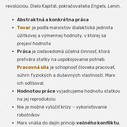
revolúciou. Dielo Kapitál, pokračovatelia
Engels, Lenin
.
Abstraktná a konkrétna práca
Tovar
je podľa marxistov dialektická jednota
úžitkovej a výmennej hodnoty, v ktorej sa
prejaví hodnota
Práca
je cieľavedomá účelná činnosť, ktorá
pretvára statky na uspokojovanie potrieb.
Pracovná sila
je schopnosť človeka pracovať,
súhrn fyzických a duševných vlastností. Marx
ich odlišoval.
Hodnotou práce
vyjadrujeme hodnotu statkov
na jej reprodukciu
Nie je možné vylúčiť krízy – vykorisťovanie
robotníkov
Marx vnáša do dejín princíp
večného konfliktu
.