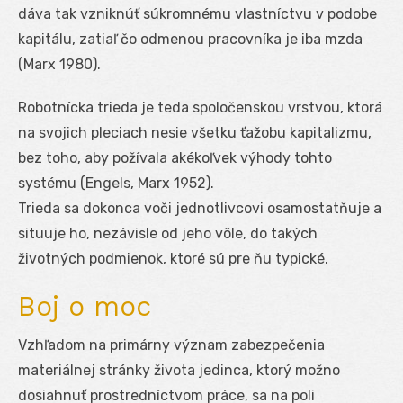
dáva tak vzniknúť súkromnému vlastníctvu v podobe
kapitálu, zatiaľ čo odmenou pracovníka je iba mzda
(Marx 1980).
Robotnícka trieda je teda spoločenskou vrstvou, ktorá
na svojich pleciach nesie všetku ťažobu kapitalizmu,
bez toho, aby požívala akékoľvek výhody tohto
systému (Engels, Marx 1952).
Trieda sa dokonca voči jednotlivcovi osamostatňuje a
situuje ho, nezávisle od jeho vôle, do takých
životných podmienok, ktoré sú pre ňu typické.
Boj o moc
Vzhľadom na primárny význam zabezpečenia
materiálnej stránky života jedinca, ktorý možno
dosiahnuť prostredníctvom práce, sa na poli