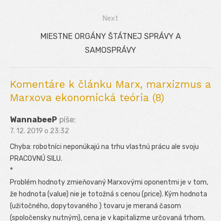
v
post:
Next
článku
Next
MIESTNE ORGÁNY ŠTÁTNEJ SPRÁVY A
post:
SAMOSPRÁVY
Komentáre k článku Marx, marxizmus a
Marxova ekonomická teória (8)
WannabeeP
píše:
7. 12. 2019 o 23:32
Chyba: robotníci neponúkajú na trhu vlastnú prácu ale svoju
PRACOVNÚ SILU.
*
Problém hodnoty zmieňovaný Marxovými oponentmi je v tom,
že hodnota (value) nie je totožná s cenou (price). Kým hodnota
(užitočného, dopytovaného ) tovaru je meraná časom
(spoločensky nutným), cena je v kapitalizme určovaná trhom.