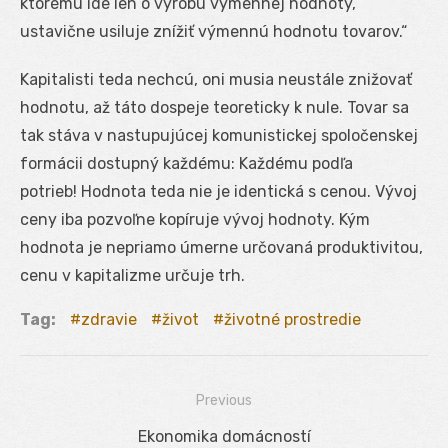
ktorému ide len o výrobu výmennej hodnoty,
ustavične usiluje znížiť výmennú hodnotu tovarov.“
Kapitalisti teda nechcú, oni musia neustále znižovať
hodnotu, až táto dospeje teoreticky k nule. Tovar sa
tak stáva v nastupujúcej komunistickej spoločenskej
formácii dostupný každému: Každému podľa
potrieb! Hodnota teda nie je identická s cenou. Vývoj
ceny iba pozvoľne kopíruje vývoj hodnoty. Kým
hodnota je nepriamo úmerne určovaná produktivitou,
cenu v kapitalizme určuje trh.
Tag:
zdravie
život
životné prostredie
Previous
Navigácia
Previous
Ekonomika domácností