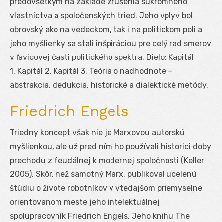
predovšetkým na základe zrušenia súkromného
vlastníctva a spoločenských tried. Jeho vplyv bol
obrovský ako na vedeckom, tak i na politickom poli a
jeho myšlienky sa stali inšpiráciou pre celý rad smerov
v ľavicovej časti politického spektra. Dielo: Kapitál
1, Kapitál 2, Kapitál 3, Teória o nadhodnote –
abstrakcia, dedukcia, historické a dialektické metódy.
Friedrich Engels
Triedny koncept však nie je Marxovou autorskú
myšlienkou, ale už pred ním ho používali historici doby
prechodu z feudálnej k modernej spoločnosti (Keller
2005). Skôr, než samotný Marx, publikoval ucelenú
štúdiu o živote robotníkov v vtedajšom priemyselne
orientovanom meste jeho intelektuálnej
spolupracovník Friedrich Engels. Jeho knihu The