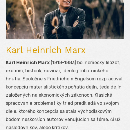
Karl Heinrich Marx
Karl Heinrich Marx
(1818-1883) bol nemecký filozof,
ekonóm, historik, novinár, ideológ robotníckeho
hnutia. Spoločne s Friedrichom Engelsom rozpracoval
koncepciu materialistického poňatia dejín, teda dejín
založených na ekonomických zákonoch. Klasické
spracovanie problematiky tried predkladá vo svojom
diele, ktorého koncepcia sa stala východiskovým
bodom neskorších autorov venujúcich sa téme, či už
nasledovníkov, alebo kritikov.