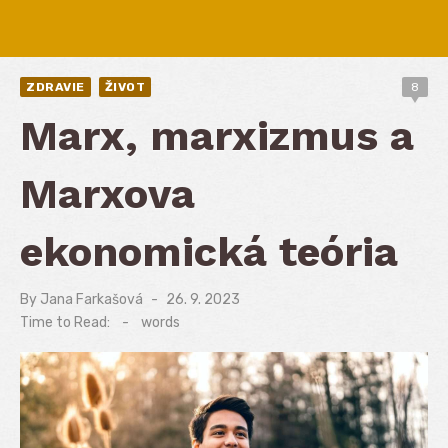
ZDRAVIE
ŽIVOT
8
Marx, marxizmus a
Marxova
ekonomická teória
By
Jana Farkašová
Posted
26. 9. 2023
on
Time to Read:
-
words