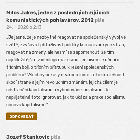
Miloš Jakeš, jeden z posledných žijúcich
komunistických pohlavárov, 2012
píše:
24. 1. 2020 o 2:13
„Je jasné, že je nezbytné reagovat na společenský vývoj ve
světě, zvyšovat přitažlivost politiky komunistických stran,
reagovat na změny, ale nesmí se zapomenout, že tím
nejdůležitějším v ideologii marxismu-leninismu je učení o
třídním boji, o třídním přístupu k řešení společenských
problémů! Všechny pokusy neakceptovat tuto skutečnost
škodí straně a jejím revolučním změnám, jejichž cílem je
odstranění kapitalismu a vybudování socialismu. Je
nepřijatelné toto ignorovat, jak to ukázala praxe socialismu i
obnova kapitalismu.“
ODPOVEDAŤ
Jozef Stankovic
píše: