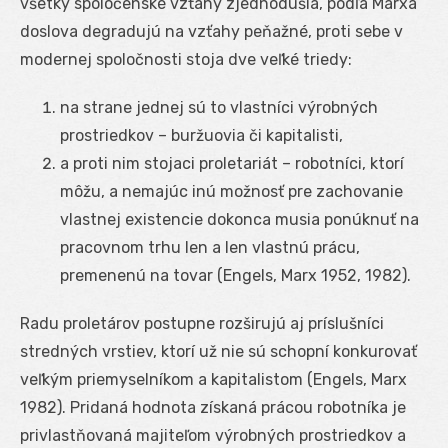
všetky spoločenské vzťahy zjednodušia, podľa Marxa
doslova degradujú na vzťahy peňažné, proti sebe v
modernej spoločnosti stoja dve veľké triedy:
na strane jednej sú to vlastníci výrobných
prostriedkov – buržuovia či kapitalisti,
a proti nim stojaci proletariát – robotníci, ktorí
môžu, a nemajúc inú možnosť pre zachovanie
vlastnej existencie dokonca musia ponúknuť na
pracovnom trhu len a len vlastnú prácu,
premenenú na tovar (Engels, Marx 1952, 1982).
Radu proletárov postupne rozširujú aj príslušníci
stredných vrstiev, ktorí už nie sú schopní konkurovať
veľkým priemyselníkom a kapitalistom (Engels, Marx
1982). Pridaná hodnota získaná prácou robotníka je
privlastňovaná majiteľom výrobných prostriedkov a