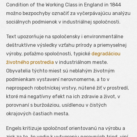
Condition of the Working Class in England in 1844
možno bezpochyby označiť za vyčerpávajúcu analýzu
sociálnych podmienok v industriálnej spoločnosti.
Text upozorňuje na spoločensky i environmentálne
deštruktívne výsledky vzťahu prírody a priemyselnej
výroby, poťažmo spoločnosti, typické
degradáciou
životného prostredia
v industriálnom meste.
Obyvatelia týchto miest sú neblahým životným
podmienkam vystavení nerovnomerne, a to v
neprospech robotníckej vrstvy, nútené žiť v prostredí,
ktoré má negatívny efekt na ich zdravie a život, v
porovnaní s buržoáziou, usídlenou v čistých
okrajových častiach mesta.
Engels kritizuje spoločnosť orientovanú na výrobu a
zisk za to, že vedie k vytvoreniu nerovných tried, viní