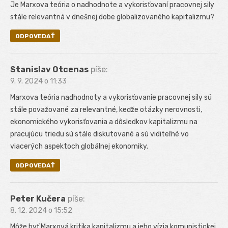
Je Marxova teória o nadhodnote a vykorisťovaní pracovnej sily
stále relevantná v dnešnej dobe globalizovaného kapitalizmu?
ODPOVEDAŤ
Stanislav Otcenas
píše:
9. 9. 2024 o 11:33
Marxova teória nadhodnoty a vykorisťovanie pracovnej sily sú
stále považované za relevantné, keďže otázky nerovnosti,
ekonomického vykorisťovania a dôsledkov kapitalizmu na
pracujúcu triedu sú stále diskutované a sú viditeľné vo
viacerých aspektoch globálnej ekonomiky.
ODPOVEDAŤ
Peter Kučera
píše:
8. 12. 2024 o 15:52
Môže byť Marxová kritika kapitalizmu a jeho vízia komunistickej