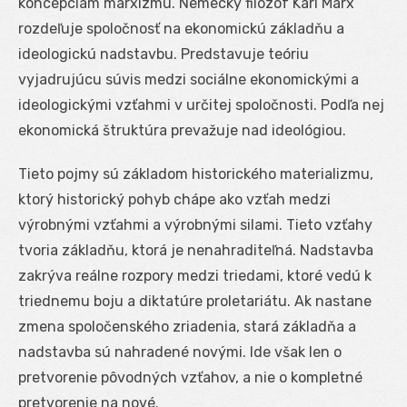
koncepciám marxizmu. Nemecký filozof Karl Marx
rozdeľuje spoločnosť na ekonomickú základňu a
ideologickú nadstavbu. Predstavuje teóriu
vyjadrujúcu súvis medzi sociálne ekonomickými a
ideologickými vzťahmi v určitej spoločnosti. Podľa nej
ekonomická štruktúra prevažuje nad ideológiou.
Tieto pojmy sú základom historického materializmu,
ktorý historický pohyb chápe ako vzťah medzi
výrobnými vzťahmi a výrobnými silami. Tieto vzťahy
tvoria základňu, ktorá je nenahraditeľná. Nadstavba
zakrýva reálne rozpory medzi triedami, ktoré vedú k
triednemu boju a diktatúre proletariátu. Ak nastane
zmena spoločenského zriadenia, stará základňa a
nadstavba sú nahradené novými. Ide však len o
pretvorenie pôvodných vzťahov, a nie o kompletné
pretvorenie na nové.