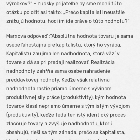
výrobkov?“ – Ľudsky prijateľne by sme mohli túto
otázku položiť asi takto: „Prečo kapitalisti neustále
znižujú hodnotu, hoci im ide práve o túto hodnotu?“
Marxova odpoveď :“Absolútna hodnota tovaru je sama
osebe ľahostajná pre kapitalistu, ktorý ho vyrába.
Kapitalistu zaujíma len nadhodnota, ktorá väzí v
tovare a dá sa pri predaji realizovať. Realizácia
nadhodnoty zahŕňa sama osebe nahradenie
preddavkovej hodnoty. Keďže však relatívna
nadhodnota rastie priamo úmerne s vývinom
produktívnej sily práce (produktivity), kým hodnota
tovarov klesá nepriamo úmerne s tým istým vývojom
(produktivity), keďže teda ten istý identický proces
zlacňuje tovary a zvyšuje nadhodnotu, ktorú
obsahujú, rieši sa tým záhada, prečo sa kapitalista,