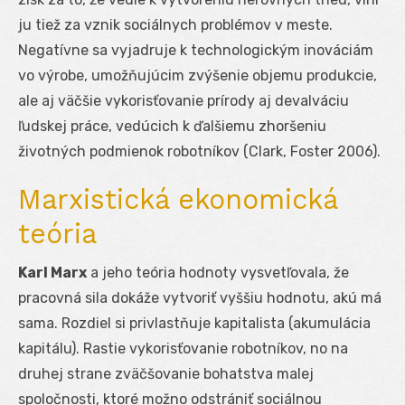
ju tiež za vznik sociálnych problémov v meste.
Negatívne sa vyjadruje k technologickým inováciám
vo výrobe, umožňujúcim zvýšenie objemu produkcie,
ale aj väčšie vykorisťovanie prírody aj devalváciu
ľudskej práce, vedúcich k ďalšiemu zhoršeniu
životných podmienok robotníkov (Clark, Foster 2006).
Marxistická ekonomická
teória
Karl Marx
a jeho teória hodnoty vysvetľovala, že
pracovná sila dokáže vytvoriť vyššiu hodnotu, akú má
sama. Rozdiel si privlastňuje kapitalista (akumulácia
kapitálu). Rastie vykorisťovanie robotníkov, no na
druhej strane zväčšovanie bohatstva malej
spoločnosti, ktoré možno odstrániť sociálnou