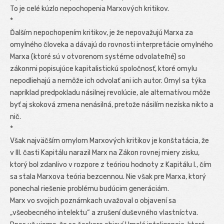
To je celé kúzlo nepochopenia Marxových kritikov.
*
Ďalším nepochopením kritikov, je že nepovažujú Marxa za
omylného človeka a dávajú do rovnosti interpretácie omylného
Marxa (ktoré sú v otvorenom systéme odvolateľné) so
zákonmi popisujúce kapitalistickú spoločnosť, ktoré omylu
nepodliehajú a nemôže ich odvolať ani ich autor. Omyl sa týka
napríklad predpokladu násilnej revolúcie, ale alternatívou môže
byť aj skoková zmena nenásilná, pretože násilím nezíska nikto a
nič.
*
Však najväčším omylom Marxových kritikov je konštatácia, že
v III. časti Kapitálu narazil Marx na Zákon rovnej miery zisku,
ktorý bol zdanlivo v rozpore z teóriou hodnoty z Kapitálu I., čím
sa stala Marxova teória bezcennou. Nie však pre Marxa, ktorý
ponechal riešenie problému budúcim generáciám.
Marx vo svojich poznámkach uvažoval o objavení sa
„všeobecného intelektu“ a zrušení duševného vlastníctva.