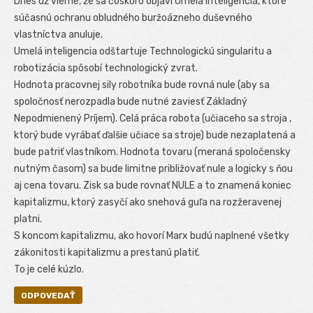
Dnes už vieme, že sa čoskoro objaví Umelá inteligencia, ktoré
súčasnú ochranu obludného buržoázneho duševného
vlastníctva anuluje.
Umelá inteligencia odštartuje Technologickú singularitu a
robotizácia spôsobí technologický zvrat.
Hodnota pracovnej sily robotníka bude rovná nule (aby sa
spoločnosť nerozpadla bude nutné zaviesť Základný
Nepodmienený Príjem). Celá práca robota (učiaceho sa stroja ,
ktorý bude vyrábať ďalšie učiace sa stroje) bude nezaplatená a
bude patriť vlastníkom. Hodnota tovaru (meraná spoločensky
nutným časom) sa bude limitne približovať nule a logicky s ňou
aj cena tovaru. Zisk sa bude rovnať NULE a to znamená koniec
kapitalizmu, ktorý zasyčí ako snehová guľa na rozžeravenej
platni.
S koncom kapitalizmu, ako hovorí Marx budú naplnené všetky
zákonitosti kapitalizmu a prestanú platiť.
To je celé kúzlo.
ODPOVEDAŤ