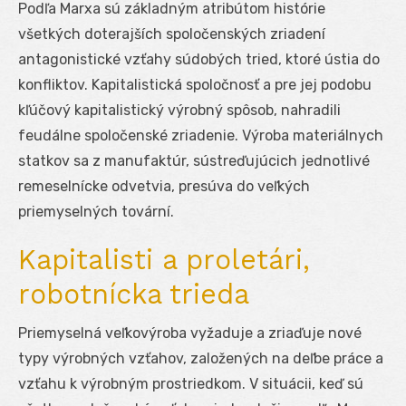
Podľa Marxa sú základným atribútom histórie
všetkých doterajších spoločenských zriadení
antagonistické vzťahy súdobých tried, ktoré ústia do
konfliktov. Kapitalistická spoločnosť a pre jej podobu
kľúčový kapitalistický výrobný spôsob, nahradili
feudálne spoločenské zriadenie. Výroba materiálnych
statkov sa z manufaktúr, sústreďujúcich jednotlivé
remeselnícke odvetvia, presúva do veľkých
priemyselných tovární.
Kapitalisti a proletári,
robotnícka trieda
Priemyselná veľkovýroba vyžaduje a zriaďuje nové
typy výrobných vzťahov, založených na deľbe práce a
vzťahu k výrobným prostriedkom. V situácii, keď sú