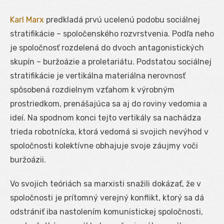
Karl Marx
predkladá prvú ucelenú podobu sociálnej
stratifikácie – spoločenského rozvrstvenia. Podľa neho
je spoločnosť rozdelená do dvoch antagonistických
skupín – buržoázie a proletariátu. Podstatou sociálnej
stratifikácie je vertikálna materiálna nerovnosť
spôsobená rozdielnym vzťahom k výrobným
prostriedkom, prenášajúca sa aj do roviny vedomia a
ideí. Na spodnom konci tejto vertikály sa nachádza
trieda robotnícka, ktorá vedomá si svojich nevýhod v
spoločnosti kolektívne obhajuje svoje záujmy voči
buržoázii.
Vo svojich teóriách sa marxisti snažili dokázať, že v
spoločnosti je prítomný verejný konflikt, ktorý sa dá
odstrániť iba nastolením komunistickej spoločnosti,