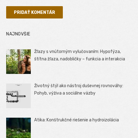
NAJNOVŠIE
Žľazy s vnútorným vylučovaním: Hypofýza,
štítna žľaza, nadobličky – funkcia a interakcia
Životný štýl ako nástroj duševnej rovnováhy:
Pohyb, výživa a sociálne väzby
Atika: Konštrukčné riešenie a hydroizolácia