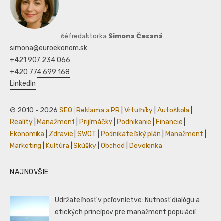
šéfredaktorka
Simona Česaná
simona@euroekonom.sk
+421 907 234 066
+420 774 699 168
LinkedIn
© 2010 - 2026
SEO
|
Reklama a PR
|
Vrtuľníky
|
Autoškola
|
Reality
|
Manažment
|
Prijímáčky
|
Podnikanie
|
Financie
|
Ekonomika
|
Zdravie
|
SWOT
|
Podnikateľský plán
|
Manažment
|
Marketing
|
Kultúra
|
Skúšky
|
Obchod
|
Dovolenka
NAJNOVŠIE
Udržateľnosť v poľovníctve: Nutnosť dialógu a
etických princípov pre manažment populácií