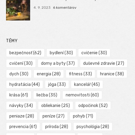
4. 9. 2023
6 komentárov
TÉMY
bezpečnosť
(62)
bydlení
(30)
cvičenie
(30)
cvičení
(30)
domy a byty
(37)
duševné zdravie
(27)
dych
(30)
energia
(28)
fitness
(33)
hranice
(38)
hydratácia
(44)
jóga
(33)
kancelář
(45)
krása
(61)
liečba
(35)
nemovitosti
(60)
návyky
(34)
obliekanie
(25)
odpočinok
(52)
peniaze
(28)
peníze
(27)
pohyb
(71)
prevencia
(61)
príroda
(28)
psychológia
(28)