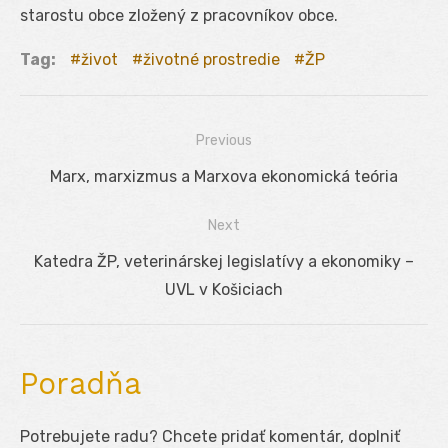
starostu obce zložený z pracovníkov obce.
Tag:
život
životné prostredie
ŽP
Previous
Navigácia
Previous
Marx, marxizmus a Marxova ekonomická teória
v
post:
Next
článku
Next
Katedra ŽP, veterinárskej legislatívy a ekonomiky –
post:
UVL v Košiciach
Poradňa
Potrebujete radu? Chcete pridať komentár, doplniť