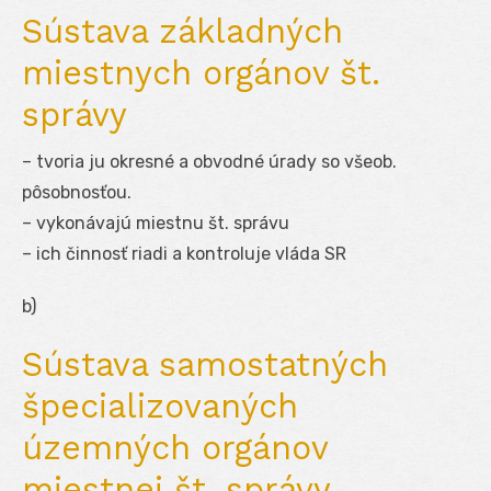
Sústava základných
miestnych orgánov št.
správy
– tvoria ju okresné a obvodné úrady so všeob.
pôsobnosťou.
– vykonávajú miestnu št. správu
– ich činnosť riadi a kontroluje vláda SR
b)
Sústava samostatných
špecializovaných
územných orgánov
miestnej št. správy