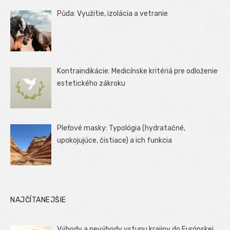
Půda: Využitie, izolácia a vetranie
Kontraindikácie: Medicínske kritériá pre odloženie
estetického zákroku
Pleťové masky: Typológia (hydratačné,
upokojujúce, čistiace) a ich funkcia
NAJČÍTANEJŠIE
Výhody a nevýhody vstupu krajiny do Európskej