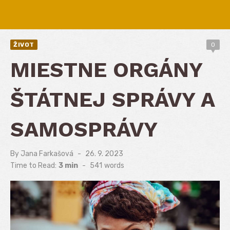
ŽIVOT
0
MIESTNE ORGÁNY
ŠTÁTNEJ SPRÁVY A
SAMOSPRÁVY
By
Jana Farkašová
Posted
26. 9. 2023
on
Time to Read:
3 min
-
541
words