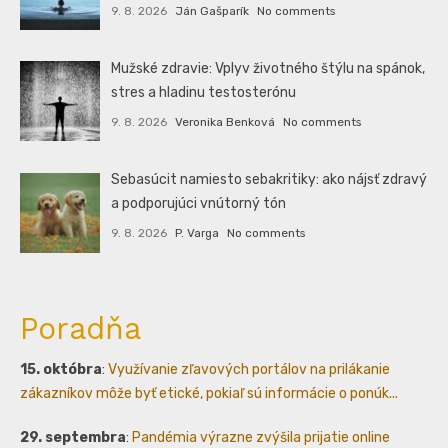
9. 8. 2026
Ján Gašparík
No comments
Mužské zdravie: Vplyv životného štýlu na spánok,
stres a hladinu testosterónu
9. 8. 2026
Veronika Benková
No comments
Sebasúcit namiesto sebakritiky: ako nájsť zdravý
a podporujúci vnútorný tón
9. 8. 2026
P. Varga
No comments
Poradňa
15. októbra
:
Využívanie zľavových portálov na prilákanie
zákazníkov môže byť etické, pokiaľ sú informácie o ponúk...
29. septembra
:
Pandémia výrazne zvýšila prijatie online