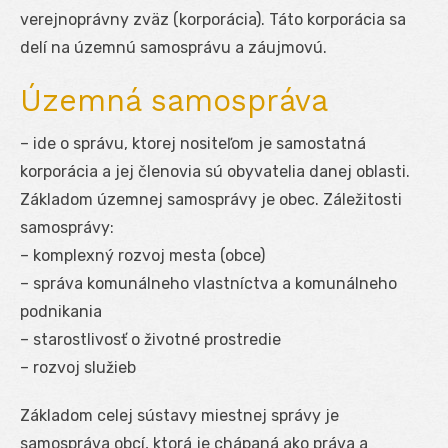
verejnoprávny zväz (korporácia). Táto korporácia sa
delí na územnú samosprávu a záujmovú.
Územná samospráva
– ide o správu, ktorej nositeľom je samostatná
korporácia a jej členovia sú obyvatelia danej oblasti.
Základom územnej samosprávy je obec. Záležitosti
samosprávy:
– komplexný rozvoj mesta (obce)
– správa komunálneho vlastníctva a komunálneho
podnikania
– starostlivosť o životné prostredie
– rozvoj služieb
Základom celej sústavy miestnej správy je
samospráva obcí, ktorá je chápaná ako práva a