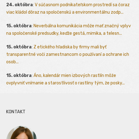
24. októbra
:
V súčasnom podnikateľskom prostredí sa čoraz
viac kládol dôraz na spoločenskú a environmentálnu zodp...
15. októbra
:
Neverbálna komunikácia môže mať značný vplyv
na spoločenské predsudky, keďže gestá, mimika, a telesn...
15. októbra
:
Z etického hľadiska by firmy mali byť
transparentné voči zamestnancom o používaní a ochrane ich
osob...
15. októbra
:
Áno, kalendár mien izbových rastlín môže
ovplyvniť vnímanie a starostlivosť o rastliny tým, že posky...
KONTAKT