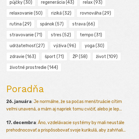
půjčky
(30)
regenerácia
(43)
relax
(93)
relaxovanie
(50)
riziká
(32)
rovnováha
(29)
rutina
(29)
spánok
(57)
strava
(66)
stravovanie
(71)
stres
(52)
tempo
(31)
udržateľnosť
(27)
výživa
(96)
yoga
(30)
zdravie
(163)
šport
(71)
ŽP
(58)
život
(109)
životné prostredie
(144)
Poradňa
26. januára
:
Je normálne, že sa počas menštruácie cítim
veľmi unavená, a mám aj napriek tomu cvičiť, alebo je lep...
17. decembra
:
Áno, vzdelávacie systémy by mali neustále
prehodnocovať a prispôsobovať svoje kurikulá, aby zahŕňali...