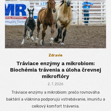
Zdravie
Tráviace enzýmy a mikrobiom:
Biochémia trávenia a úloha črevnej
mikroflóry
Posted
2. 7. 2026
on
Tráviace enzýmy a mikrobiom: prečo rovnováha
baktérií a vláknina podporujú vstrebávanie, imunitu a
celkový komfort trávenia.