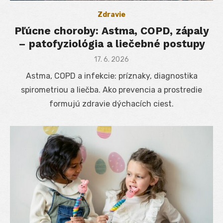
Zdravie
Pľúcne choroby: Astma, COPD, zápaly
– patofyziológia a liečebné postupy
Posted
17. 6. 2026
on
Astma, COPD a infekcie: príznaky, diagnostika
spirometriou a liečba. Ako prevencia a prostredie
formujú zdravie dýchacích ciest.