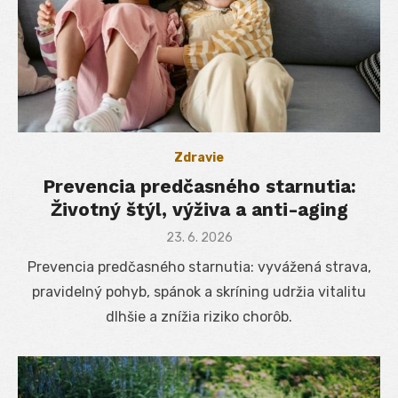
Zdravie
Prevencia predčasného starnutia:
Životný štýl, výživa a anti-aging
Posted
23. 6. 2026
on
Prevencia predčasného starnutia: vyvážená strava,
pravidelný pohyb, spánok a skríning udržia vitalitu
dlhšie a znížia riziko chorôb.