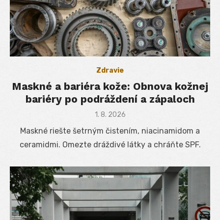
Zdravie
Maskné a bariéra kože: Obnova kožnej
bariéry po podráždení a zápaloch
Posted
1. 8. 2026
on
Maskné riešte šetrným čistením, niacinamidom a
ceramidmi. Omezte dráždivé látky a chráňte SPF.