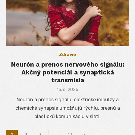
Zdravie
Neurón a prenos nervového signálu:
Akčný potenciál a synaptická
transmisia
Posted
15. 6. 2026
on
Neurón a prenos signálu: elektrické impulzy a
chemické synapsie umožňujú rýchlu, presnú a
plastickú komunikáciu v sieti.
1
2
3
…
17
‹