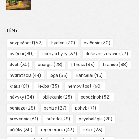
TÉMY
bezpečnosť
(62)
bydlení
(30)
cvičenie
(30)
cvičení
(30)
domy a byty
(37)
duševné zdravie
(27)
dych
(30)
energia
(28)
fitness
(33)
hranice
(38)
hydratácia
(44)
jóga
(33)
kancelář
(45)
krása
(61)
liečba
(35)
nemovitosti
(60)
návyky
(34)
obliekanie
(25)
odpočinok
(52)
peniaze
(28)
peníze
(27)
pohyb
(71)
prevencia
(61)
príroda
(28)
psychológia
(28)
půjčky
(30)
regenerácia
(43)
relax
(93)