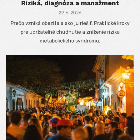
Riziká, diagnóza a manažment
Posted
29. 6. 2026
on
Prečo vzniká obezita a ako ju riešiť. Praktické kroky
pre udržateľné chudnutie a zníženie rizika
metabolického syndrómu.