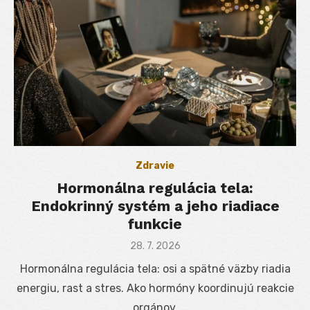
Zdravie
Hormonálna regulácia tela:
Endokrinný systém a jeho riadiace
funkcie
Posted
28. 7. 2026
on
Hormonálna regulácia tela: osi a spätné väzby riadia
energiu, rast a stres. Ako hormóny koordinujú reakcie
orgánov.