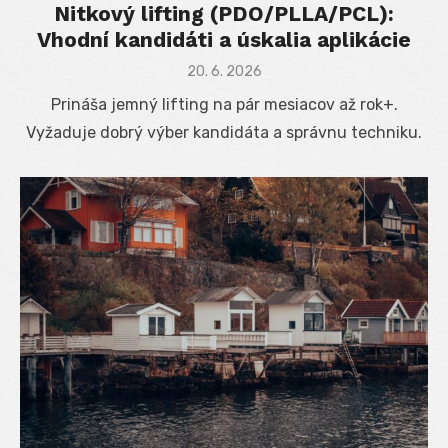
Nitkový lifting (PDO/PLLA/PCL):
Vhodní kandidáti a úskalia aplikácie
Posted
20. 6. 2026
on
Prináša jemný lifting na pár mesiacov až rok+.
Vyžaduje dobrý výber kandidáta a správnu techniku.