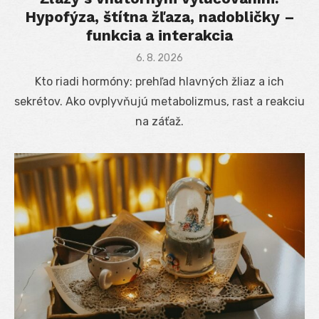
Hypofýza, štítna žľaza, nadobličky –
funkcia a interakcia
Posted
6. 8. 2026
on
Kto riadi hormóny: prehľad hlavných žliaz a ich
sekrétov. Ako ovplyvňujú metabolizmus, rast a reakciu
na záťaž.