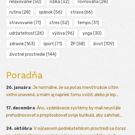
relaxovanie
(50)
riziká
(32)
rovnováha
(28)
rutina
(28)
spánok
(56)
strava
(66)
stravovanie
(71)
stres
(52)
tempo
(31)
udržateľnosť
(26)
výživa
(96)
yoga
(30)
zdravie
(163)
šport
(71)
ŽP
(58)
život
(109)
životné prostredie
(144)
Poradňa
26. januára
:
Je normálne, že sa počas menštruácie cítim
veľmi unavená, a mám aj napriek tomu cvičiť, alebo je lep...
17. decembra
:
Áno, vzdelávacie systémy by mali neustále
prehodnocovať a prispôsobovať svoje kurikulá, aby zahŕňali...
24. októbra
:
V súčasnom podnikateľskom prostredí sa čoraz