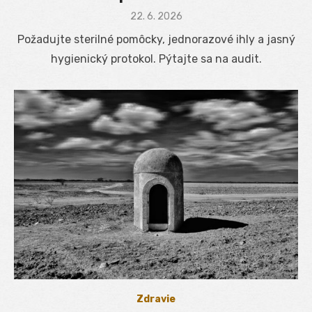
Posted
22. 6. 2026
on
Požadujte sterilné pomôcky, jednorazové ihly a jasný
hygienický protokol. Pýtajte sa na audit.
Zdravie