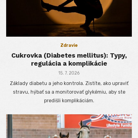
Zdravie
Cukrovka (Diabetes mellitus): Typy,
regulácia a komplikácie
Posted
15. 7. 2026
on
Základy diabetu a jeho kontrola. Zistíte, ako upraviť
stravu, hýbať sa a monitorovať glykémiu, aby ste
predišli komplikáciám.