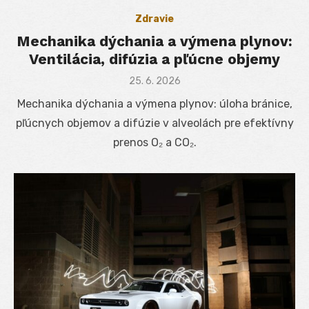
Zdravie
Mechanika dýchania a výmena plynov:
Ventilácia, difúzia a pľúcne objemy
Posted
25. 6. 2026
on
Mechanika dýchania a výmena plynov: úloha bránice,
pľúcnych objemov a difúzie v alveolách pre efektívny
prenos O₂ a CO₂.