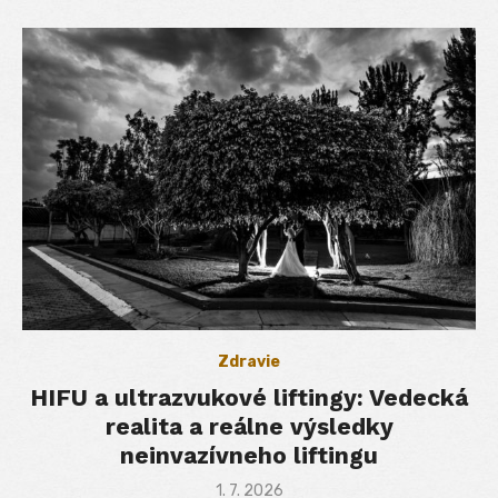
Zdravie
HIFU a ultrazvukové liftingy: Vedecká
realita a reálne výsledky
neinvazívneho liftingu
Posted
1. 7. 2026