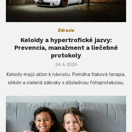
Zdravie
Keloidy a hypertrofické jazvy:
Prevencia, manažment a liečebné
protokoly
Posted
24. 6. 2026
on
Keloidy majú sklon k návratu. Pomáha tlaková terapia,
silikón a cielené zákroky s dôslednou fotoprotekciou.