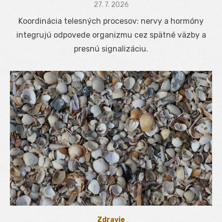
Posted
27. 7. 2026
on
Koordinácia telesných procesov: nervy a hormóny
integrujú odpovede organizmu cez spätné väzby a
presnú signalizáciu.
Zdravie