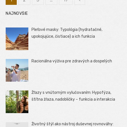
Stránkovanie
NAJNOVŠIE
príspevkov
Pleťové masky: Typológia (hydratačné,
upokojujúce, čistiace) a ich funkcia
Racionálna výživa pre zdravých a dospelých
Žľazy s vnútorným vylučovaním: Hypofýza,
štítna žľaza, nadobličky – funkcia a interakcia
Životný štýl ako nástroj duševnej rovnováhy: