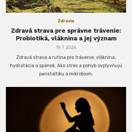
Zdravie
Zdravá strava pre správne trávenie:
Probiotiká, vláknina a jej význam
Posted
19. 7. 2026
on
Zdravá strava a rutina pre trávenie: vláknina,
hydratácia a spánok. Ako stres a pohyb ovplyvňujú
peristaltiku a mikrobiom.