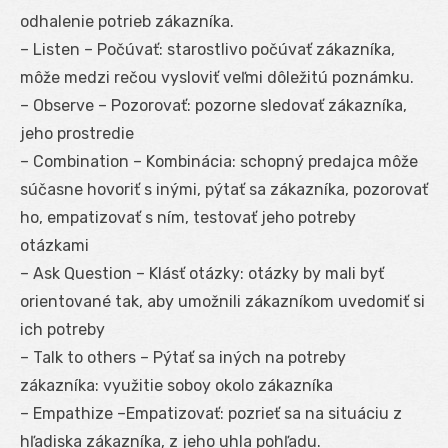
odhalenie potrieb zákazníka.
– Listen – Počúvať: starostlivo počúvať zákazníka,
môže medzi rečou vysloviť veľmi dôležitú poznámku.
– Observe – Pozorovať: pozorne sledovať zákazníka,
jeho prostredie
– Combination – Kombinácia: schopný predajca môže
súčasne hovoriť s inými, pýtať sa zákazníka, pozorovať
ho, empatizovať s ním, testovať jeho potreby
otázkami
– Ask Question – Klásť otázky: otázky by mali byť
orientované tak, aby umožnili zákazníkom uvedomiť si
ich potreby
– Talk to others – Pýtať sa iných na potreby
zákazníka: využitie soboy okolo zákazníka
– Empathize –Empatizovať: pozrieť sa na situáciu z
hľadiska zákazníka, z jeho uhla pohľadu.