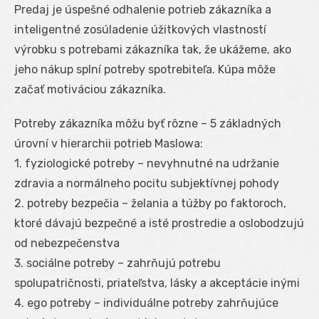
Predaj je úspešné odhalenie potrieb zákazníka a
inteligentné zosúladenie úžitkových vlastností
výrobku s potrebami zákazníka tak, že ukážeme, ako
jeho nákup splní potreby spotrebiteľa. Kúpa môže
začať motiváciou zákazníka.
Potreby zákazníka môžu byť rôzne – 5 základných
úrovní v hierarchii potrieb Maslowa:
1. fyziologické potreby – nevyhnutné na udržanie
zdravia a normálneho pocitu subjektívnej pohody
2. potreby bezpečia – želania a túžby po faktoroch,
ktoré dávajú bezpečné a isté prostredie a oslobodzujú
od nebezpečenstva
3. sociálne potreby – zahrňujú potrebu
spolupatričnosti, priateľstva, lásky a akceptácie inými
4. ego potreby – individuálne potreby zahrňujúce