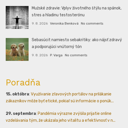
Mužské zdravie: Vplyv životného štýlu na spánok,
stres a hladinu testosterónu
9. 8. 2026
Veronika Benková
No comments
Sebasúcit namiesto sebakritiky: ako nájsť zdravý
a podporujúci vnútorný tón
9. 8. 2026
P. Varga
No comments
Poradňa
15. októbra
:
Využívanie zľavových portálov na prilákanie
zákazníkov môže byť etické, pokiaľ sú informácie o ponúk...
29. septembra
:
Pandémia výrazne zvýšila prijatie online
vzdelávania tým, že ukázala jeho vitalitu a efektívnosť v n...