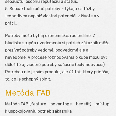
sebaúctu, osobnú reputáciu a status.
5. Sebaaktualizačné potreby – týkajú sa túžby
jednotlivca naplniť vlastný potenciál v živote a v
práci..
Potreby môžu byť aj ekonomické, racionálne. Z
hľadiska stupňa uvedomenia si potrieb zákazník môže
prežívať potreby vedomé, podvedomé ale aj
nevedomé. V procese rozhodovania o kúpe môžu byť
dôležité aj viaceré potreby súčasne (polymotivácia).
Potrebou nie je sám produkt, ale úžitok, ktorý prináša,
to, čo je schopný splniť.
Metóda FAB
Metóda FAB (feature – advantage – benefit) – prístup
k uspokojovaniu potrieb zákazníka