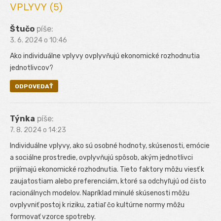
VPLYVY (5)
Štučo
píše:
3. 6. 2024 o 10:46
Ako individuálne vplyvy ovplyvňujú ekonomické rozhodnutia
jednotlivcov?
ODPOVEDAŤ
Týnka
píše:
7. 8. 2024 o 14:23
Individuálne vplyvy, ako sú osobné hodnoty, skúsenosti, emócie
a sociálne prostredie, ovplyvňujú spôsob, akým jednotlivci
prijímajú ekonomické rozhodnutia. Tieto faktory môžu viesť k
zaujatostiam alebo preferenciám, ktoré sa odchyľujú od čisto
racionálnych modelov. Napríklad minulé skúsenosti môžu
ovplyvniť postoj k riziku, zatiaľ čo kultúrne normy môžu
formovať vzorce spotreby.