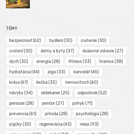
TÉMY
bezpečnosť
(62)
bydlení
(30)
cvičenie
(30)
cvičení
(30)
domy a byty
(37)
duševné zdravie
(27)
dych
(30)
energia
(28)
fitness
(33)
hranice
(38)
hydratácia
(44)
jóga
(33)
kancelář
(45)
krása
(61)
liečba
(35)
nemovitosti
(60)
návyky
(34)
obliekanie
(25)
odpočinok
(52)
peniaze
(28)
peníze
(27)
pohyb
(71)
prevencia
(61)
príroda
(28)
psychológia
(28)
půjčky
(30)
regenerácia
(43)
relax
(93)