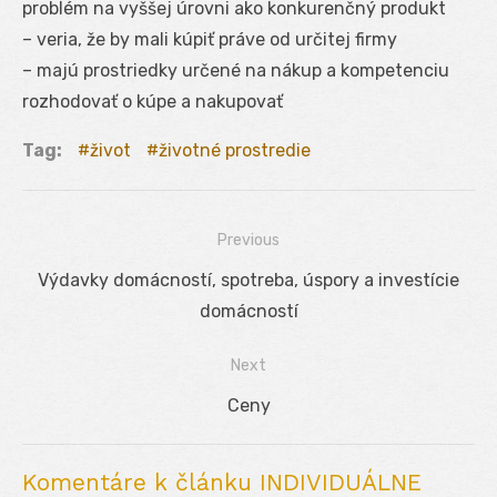
problém na vyššej úrovni ako konkurenčný produkt
– veria, že by mali kúpiť práve od určitej firmy
– majú prostriedky určené na nákup a kompetenciu
rozhodovať o kúpe a nakupovať
Tag:
život
životné prostredie
Previous
Navigácia
Previous
Výdavky domácností, spotreba, úspory a investície
v
post:
domácností
článku
Next
Next
Ceny
post:
Komentáre k článku INDIVIDUÁLNE