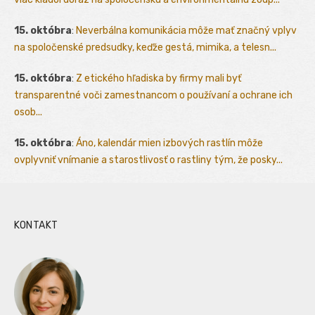
15. októbra
:
Neverbálna komunikácia môže mať značný vplyv
na spoločenské predsudky, keďže gestá, mimika, a telesn...
15. októbra
:
Z etického hľadiska by firmy mali byť
transparentné voči zamestnancom o používaní a ochrane ich
osob...
15. októbra
:
Áno, kalendár mien izbových rastlín môže
ovplyvniť vnímanie a starostlivosť o rastliny tým, že posky...
KONTAKT