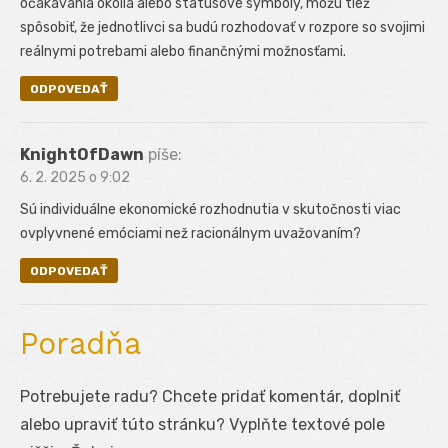
očakávania okolia alebo statusové symboly, môžu tiež
spôsobiť, že jednotlivci sa budú rozhodovať v rozpore so svojimi
reálnymi potrebami alebo finančnými možnosťami.
ODPOVEDAŤ
KnightOfDawn
píše:
6. 2. 2025 o 9:02
Sú individuálne ekonomické rozhodnutia v skutočnosti viac
ovplyvnené emóciami než racionálnym uvažovaním?
ODPOVEDAŤ
Poradňa
Potrebujete radu? Chcete pridať komentár, doplniť
alebo upraviť túto stránku? Vyplňte textové pole