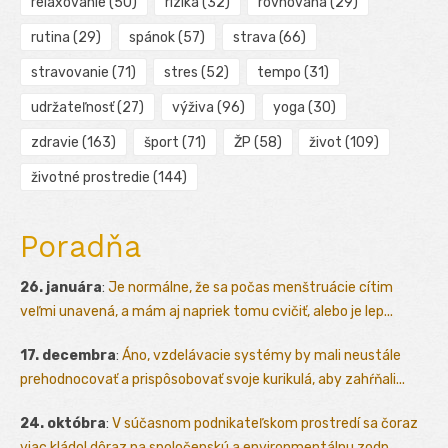
relaxovanie
(50)
riziká
(32)
rovnováha
(29)
rutina
(29)
spánok
(57)
strava
(66)
stravovanie
(71)
stres
(52)
tempo
(31)
udržateľnosť
(27)
výživa
(96)
yoga
(30)
zdravie
(163)
šport
(71)
ŽP
(58)
život
(109)
životné prostredie
(144)
Poradňa
26. januára
:
Je normálne, že sa počas menštruácie cítim
veľmi unavená, a mám aj napriek tomu cvičiť, alebo je lep...
17. decembra
:
Áno, vzdelávacie systémy by mali neustále
prehodnocovať a prispôsobovať svoje kurikulá, aby zahŕňali...
24. októbra
:
V súčasnom podnikateľskom prostredí sa čoraz
viac kládol dôraz na spoločenskú a environmentálnu zodp...