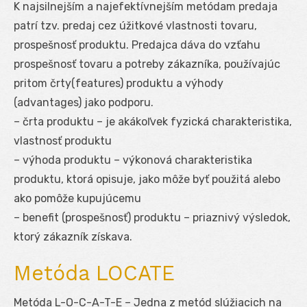
K najsilnejším a najefektívnejším metódam predaja
patrí tzv. predaj cez úžitkové vlastnosti tovaru,
prospešnosť produktu. Predajca dáva do vzťahu
prospešnosť tovaru a potreby zákazníka, používajúc
pritom črty(features) produktu a výhody
(advantages) jako podporu.
– črta produktu – je akákoľvek fyzická charakteristika,
vlastnosť produktu
– výhoda produktu – výkonová charakteristika
produktu, ktorá opisuje, jako môže byť použitá alebo
ako pomôže kupujúcemu
– benefit (prospešnosť) produktu – priaznivý výsledok,
ktorý zákazník získava.
Metóda LOCATE
Metóda L-O-C-A-T-E – Jedna z metód slúžiacich na