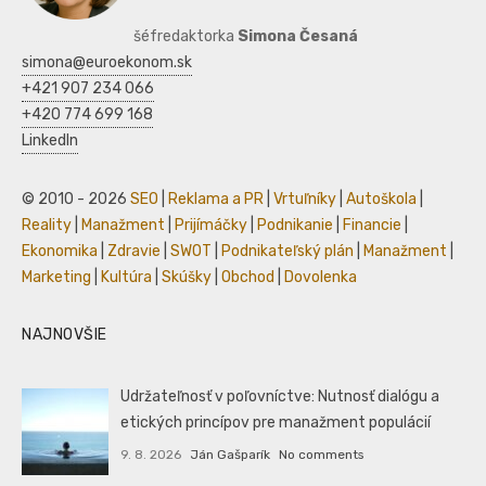
šéfredaktorka
Simona Česaná
simona@euroekonom.sk
+421 907 234 066
+420 774 699 168
LinkedIn
© 2010 - 2026
SEO
|
Reklama a PR
|
Vrtuľníky
|
Autoškola
|
Reality
|
Manažment
|
Prijímáčky
|
Podnikanie
|
Financie
|
Ekonomika
|
Zdravie
|
SWOT
|
Podnikateľský plán
|
Manažment
|
Marketing
|
Kultúra
|
Skúšky
|
Obchod
|
Dovolenka
NAJNOVŠIE
Udržateľnosť v poľovníctve: Nutnosť dialógu a
etických princípov pre manažment populácií
9. 8. 2026
Ján Gašparík
No comments