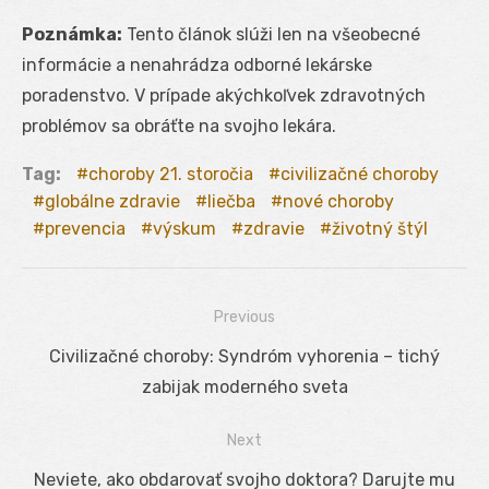
Poznámka:
Tento článok slúži len na všeobecné
informácie a nenahrádza odborné lekárske
poradenstvo. V prípade akýchkoľvek zdravotných
problémov sa obráťte na svojho lekára.
Tag:
choroby 21. storočia
civilizačné choroby
globálne zdravie
liečba
nové choroby
prevencia
výskum
zdravie
životný štýl
Previous
Navigácia
Previous
Civilizačné choroby: Syndróm vyhorenia – tichý
v
post:
zabijak moderného sveta
článku
Next
Next
Neviete, ako obdarovať svojho doktora? Darujte mu