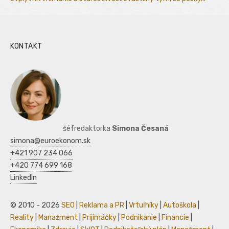
KONTAKT
šéfredaktorka
Simona Česaná
simona@euroekonom.sk
+421 907 234 066
+420 774 699 168
LinkedIn
© 2010 - 2026
SEO
|
Reklama a PR
|
Vrtuľníky
|
Autoškola
|
Reality
|
Manažment
|
Prijímáčky
|
Podnikanie
|
Financie
|