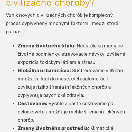
civilizačné choroby?
Vznik nových civilizačných chorôb je komplexný
proces ovplyvnený mnohými faktormi, medzi ktoré
patria:
Zmena životného štýlu:
Neustále sa meniace
životné podmienky, stravovacie návyky, zvýšená
expozícia toxickým látkam a stresu.
Globálna urbanizácia:
Sústreďovanie veľkého
množstva ľudí do mestských aglomerácií
zvyšuje riziko šírenia infekčných chorôb a
ovplyvňuje psychické zdravie.
Cestovanie:
Rýchle a časté cestovanie po
celom svete umožňuje rýchle šírenie infekčných
chorôb.
Zmeny životného prostredia:
Klimatické