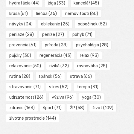
hydratácia
(44)
jóga
(33)
kancelář
(45)
krása
(61)
liečba
(35)
nemovitosti
(60)
návyky
(34)
obliekanie
(25)
odpočinok
(52)
peniaze
(28)
peníze
(27)
pohyb
(71)
prevencia
(61)
príroda
(28)
psychológia
(28)
půjčky
(30)
regenerácia
(43)
relax
(93)
relaxovanie
(50)
riziká
(32)
rovnováha
(28)
rutina
(28)
spánok
(56)
strava
(66)
stravovanie
(71)
stres
(52)
tempo
(31)
udržateľnosť
(26)
výživa
(96)
yoga
(30)
zdravie
(163)
šport
(71)
ŽP
(58)
život
(109)
životné prostredie
(144)