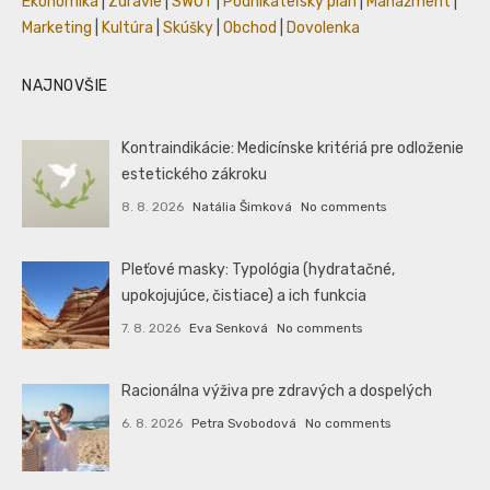
Ekonomika
|
Zdravie
|
SWOT
|
Podnikateľský plán
|
Manažment
|
Marketing
|
Kultúra
|
Skúšky
|
Obchod
|
Dovolenka
NAJNOVŠIE
Kontraindikácie: Medicínske kritériá pre odloženie
estetického zákroku
8. 8. 2026
Natália Šimková
No comments
Pleťové masky: Typológia (hydratačné,
upokojujúce, čistiace) a ich funkcia
7. 8. 2026
Eva Senková
No comments
Racionálna výživa pre zdravých a dospelých
6. 8. 2026
Petra Svobodová
No comments