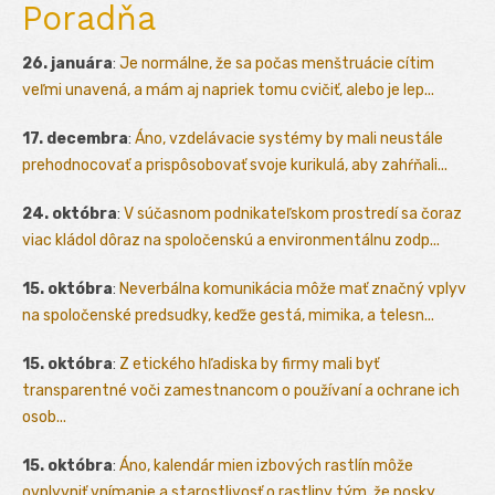
Poradňa
26. januára
:
Je normálne, že sa počas menštruácie cítim
veľmi unavená, a mám aj napriek tomu cvičiť, alebo je lep...
17. decembra
:
Áno, vzdelávacie systémy by mali neustále
prehodnocovať a prispôsobovať svoje kurikulá, aby zahŕňali...
24. októbra
:
V súčasnom podnikateľskom prostredí sa čoraz
viac kládol dôraz na spoločenskú a environmentálnu zodp...
15. októbra
:
Neverbálna komunikácia môže mať značný vplyv
na spoločenské predsudky, keďže gestá, mimika, a telesn...
15. októbra
:
Z etického hľadiska by firmy mali byť
transparentné voči zamestnancom o používaní a ochrane ich
osob...
15. októbra
:
Áno, kalendár mien izbových rastlín môže
ovplyvniť vnímanie a starostlivosť o rastliny tým, že posky...