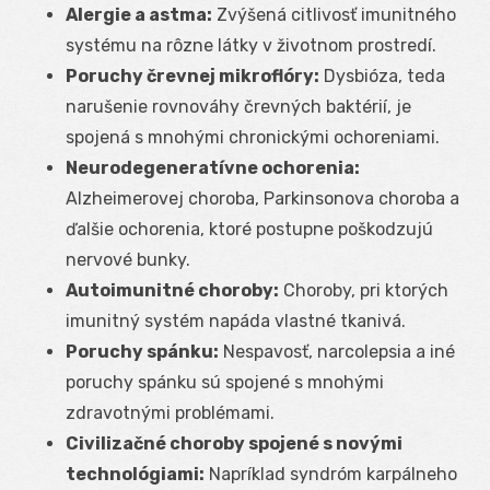
Alergie a astma:
Zvýšená citlivosť imunitného
systému na rôzne látky v životnom prostredí.
Poruchy črevnej mikroflóry:
Dysbióza, teda
narušenie rovnováhy črevných baktérií, je
spojená s mnohými chronickými ochoreniami.
Neurodegeneratívne ochorenia:
Alzheimerovej choroba, Parkinsonova choroba a
ďalšie ochorenia, ktoré postupne poškodzujú
nervové bunky.
Autoimunitné choroby:
Choroby, pri ktorých
imunitný systém napáda vlastné tkanivá.
Poruchy spánku:
Nespavosť, narcolepsia a iné
poruchy spánku sú spojené s mnohými
zdravotnými problémami.
Civilizačné choroby spojené s novými
technológiami:
Napríklad syndróm karpálneho