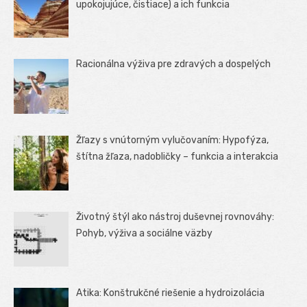
upokojujúce, čistiace) a ich funkcia
Racionálna výživa pre zdravých a dospelých
Žľazy s vnútorným vylučovaním: Hypofýza,
štítna žľaza, nadobličky – funkcia a interakcia
Životný štýl ako nástroj duševnej rovnováhy:
Pohyb, výživa a sociálne väzby
Atika: Konštrukčné riešenie a hydroizolácia