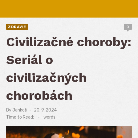
ZDRAVIE
0
Civilizačné choroby:
Seriál o
civilizačných
chorobách
By
Jankoš
Posted
20. 9. 2024
on
Time to Read:
-
words