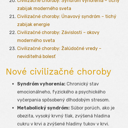
Civilizačné choroby: Syndróm vyhorenia – tichý
zabijak moderného sveta
Civilizačné choroby: Únavový syndróm – tichý
zabijak energie
Civilizačné choroby: Závislosti – okovy
moderného sveta
Civilizačné choroby: Žalúdočné vredy –
neviditeľná bolesť
Nové civilizačné choroby
Syndróm vyhorenia:
Chronický stav
emocionálneho, fyzického a psychického
vyčerpania spôsobený dlhodobým stresom.
Metabolický syndróm:
Súbor porúch, ako je
obezita, vysoký krvný tlak, zvýšená hladina
cukru v krvi a zvýšené hladiny tukov v krvi.