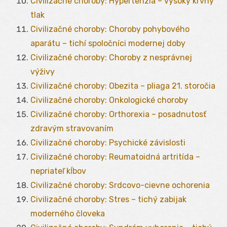
Civilizačné choroby: Hypertenzia – vysoký krvný
tlak
Civilizačné choroby: Choroby pohybového
aparátu – tichí spoločníci modernej doby
Civilizačné choroby: Choroby z nesprávnej
výživy
Civilizačné choroby: Obezita – pliaga 21. storočia
Civilizačné choroby: Onkologické choroby
Civilizačné choroby: Orthorexia – posadnutosť
zdravým stravovaním
Civilizačné choroby: Psychické závislosti
Civilizačné choroby: Reumatoidná artritída –
nepriateľ kĺbov
Civilizačné choroby: Srdcovo-cievne ochorenia
Civilizačné choroby: Stres – tichý zabijak
moderného človeka