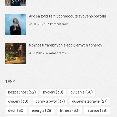
Ako sa zviditeľniť pomocou zľavového portálu
31. 8. 2023
6 komentárov
Možnosti farebných alebo čiernych tonerov
4. 9. 2023
6 komentárov
TÉMY
bezpečnosť
(62)
bydlení
(30)
cvičenie
(30)
cvičení
(30)
domy a byty
(37)
duševné zdravie
(27)
dych
(30)
energia
(28)
fitness
(33)
hranice
(38)