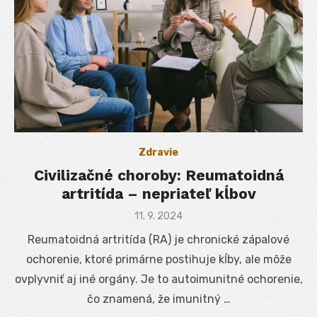
Zdravie
Civilizačné choroby: Reumatoidná
artritída – nepriateľ kĺbov
Posted
11. 9. 2024
on
Reumatoidná artritída (RA) je chronické zápalové
ochorenie, ktoré primárne postihuje kĺby, ale môže
ovplyvniť aj iné orgány. Je to autoimunitné ochorenie,
čo znamená, že imunitný …