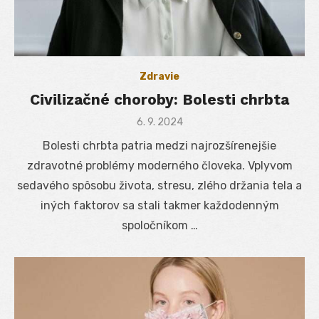
Zdravie
Civilizačné choroby: Bolesti chrbta
Posted
6. 9. 2024
on
Bolesti chrbta patria medzi najrozšírenejšie
zdravotné problémy moderného človeka. Vplyvom
sedavého spôsobu života, stresu, zlého držania tela a
iných faktorov sa stali takmer každodenným
spoločníkom …