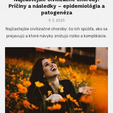
Príčiny a následky – epidemiológia a
patogenéza
Posted
9. 3. 2025
on
Najčastejšie civilizačné choroby: čo ich spúšťa, ako sa
prejavujú a ktoré návyky znižujú riziko a komplikácie.