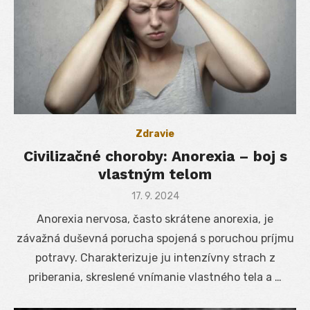
Zdravie
Civilizačné choroby: Anorexia – boj s
vlastným telom
Posted
17. 9. 2024
on
Anorexia nervosa, často skrátene anorexia, je
závažná duševná porucha spojená s poruchou príjmu
potravy. Charakterizuje ju intenzívny strach z
priberania, skreslené vnímanie vlastného tela a …