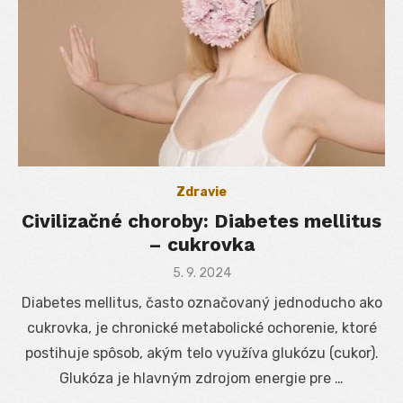
Zdravie
Civilizačné choroby: Diabetes mellitus
– cukrovka
Posted
5. 9. 2024
on
Diabetes mellitus, často označovaný jednoducho ako
cukrovka, je chronické metabolické ochorenie, ktoré
postihuje spôsob, akým telo využíva glukózu (cukor).
Glukóza je hlavným zdrojom energie pre …