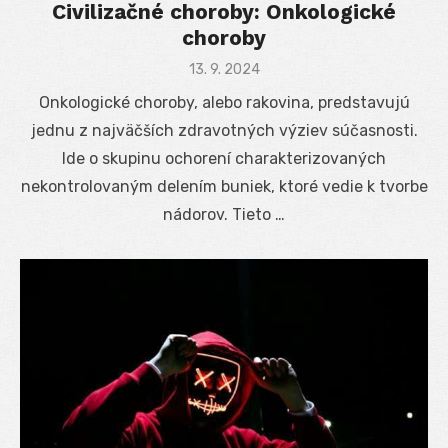
Civilizačné choroby: Onkologické
choroby
Posted
13. 9. 2024
on
Onkologické choroby, alebo rakovina, predstavujú
jednu z najväčších zdravotných výziev súčasnosti.
Ide o skupinu ochorení charakterizovaných
nekontrolovaným delením buniek, ktoré vedie k tvorbe
nádorov. Tieto …