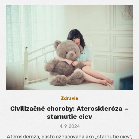
Zdravie
Civilizačné choroby: Ateroskleróza –
starnutie ciev
Posted
4. 9. 2024
on
Ateroskleróza, často označovaná ako „starnutie ciev“,