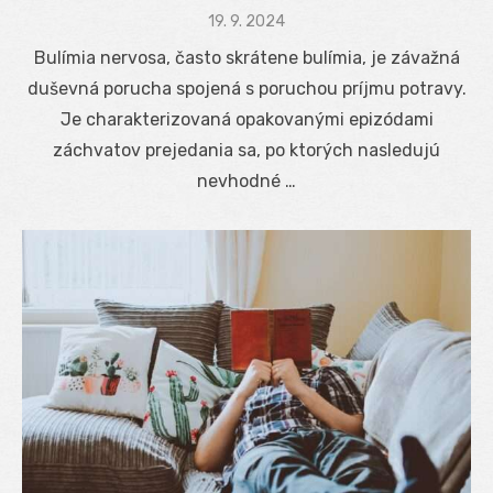
Posted
19. 9. 2024
on
Bulímia nervosa, často skrátene bulímia, je závažná
duševná porucha spojená s poruchou príjmu potravy.
Je charakterizovaná opakovanými epizódami
záchvatov prejedania sa, po ktorých nasledujú
nevhodné …