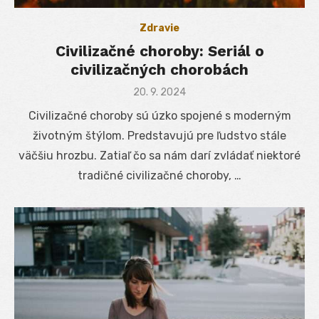
Zdravie
Civilizačné choroby: Seriál o
civilizačných chorobách
Posted
20. 9. 2024
on
Civilizačné choroby sú úzko spojené s moderným
životným štýlom. Predstavujú pre ľudstvo stále
väčšiu hrozbu. Zatiaľ čo sa nám darí zvládať niektoré
tradičné civilizačné choroby, …