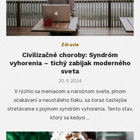
Zdravie
Civilizačné choroby: Syndróm
vyhorenia – tichý zabijak moderného
sveta
Posted
20. 9. 2024
on
V rýchlo sa meniacom a náročnom svete, plnom
očakávaní a neustáleho tlaku, sa čoraz častejšie
stretávame s pojmom syndróm vyhorenia. Tento stav,
ktorý sa kedysi …