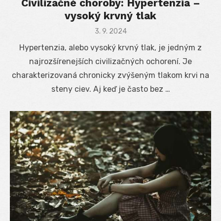
Civilizačné choroby: Hypertenzia –
vysoký krvný tlak
Posted
3. 9. 2024
on
Hypertenzia, alebo vysoký krvný tlak, je jedným z
najrozšírenejších civilizačných ochorení. Je
charakterizovaná chronicky zvýšeným tlakom krvi na
steny ciev. Aj keď je často bez …