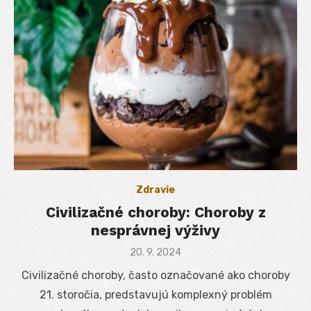
Zdravie
Civilizačné choroby: Choroby z
nesprávnej výživy
Posted
20. 9. 2024
on
Civilizačné choroby, často označované ako choroby
21. storočia, predstavujú komplexný problém