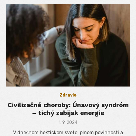
Zdravie
Civilizačné choroby: Únavový syndróm
– tichý zabijak energie
Posted
1. 9. 2024
on
V dnešnom hektickom svete, plnom povinností a