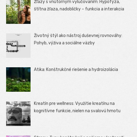
Žľazy s vnútorným vylučovaním: Hypofýza,
štítna žľaza, nadobličky – funkcia a interakcia
Životný štýl ako nástroj duševnej rovnováhy:
Pohyb, výživa a sociálne väzby
Atika: Konštrukčné riešenie a hydroizolácia
Kreatín pre wellness: Využitie kreatínu na
kognitívne funkcie, nielen na svalovú hmotu