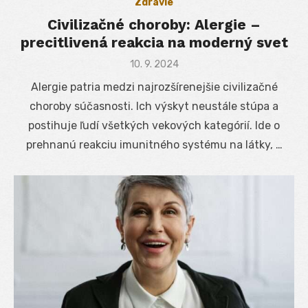
Zdravie
Civilizačné choroby: Alergie –
precitlivená reakcia na moderný svet
Posted
10. 9. 2024
on
Alergie patria medzi najrozšírenejšie civilizačné
choroby súčasnosti. Ich výskyt neustále stúpa a
postihuje ľudí všetkých vekových kategórií. Ide o
prehnanú reakciu imunitného systému na látky, …