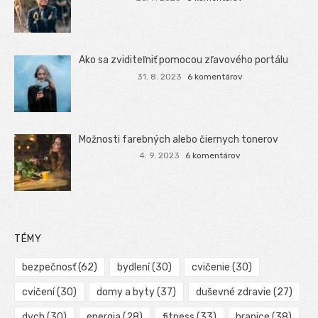
Ako sa zviditeľniť pomocou zľavového portálu
31. 8. 2023
6 komentárov
Možnosti farebných alebo čiernych tonerov
4. 9. 2023
6 komentárov
TÉMY
bezpečnosť
(62)
bydlení
(30)
cvičenie
(30)
cvičení
(30)
domy a byty
(37)
duševné zdravie
(27)
dych
(30)
energia
(28)
fitness
(33)
hranice
(38)