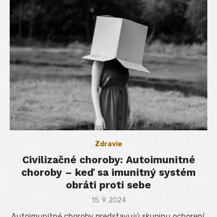
Zdravie
Civilizačné choroby: Autoimunitné
choroby – keď sa imunitný systém
obráti proti sebe
Posted
15. 9. 2024
on
Autoimunitné choroby predstavujú skupinu ochorení,