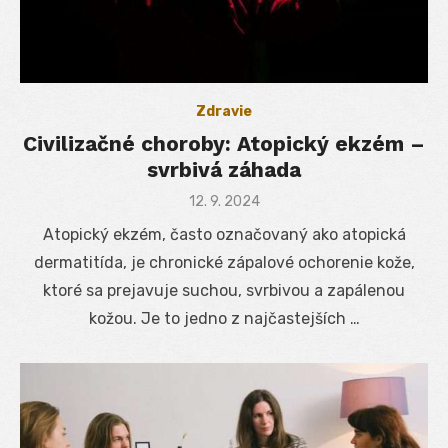
Zdravie
Civilizačné choroby: Atopický ekzém –
svrbivá záhada
Posted
12. 9. 2024
on
Atopický ekzém, často označovaný ako atopická
dermatitída, je chronické zápalové ochorenie kože,
ktoré sa prejavuje suchou, svrbivou a zapálenou
kožou. Je to jedno z najčastejších …