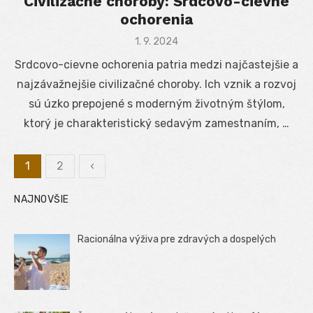
Civilizačné choroby: Srdcovo-cievne
ochorenia
Posted
1. 9. 2024
on
Srdcovo-cievne ochorenia patria medzi najčastejšie a
najzávažnejšie civilizačné choroby. Ich vznik a rozvoj
sú úzko prepojené s moderným životným štýlom,
ktorý je charakteristický sedavým zamestnaním, …
1
2
‹
Stránkovanie
NAJNOVŠIE
príspevkov
Racionálna výživa pre zdravých a dospelých