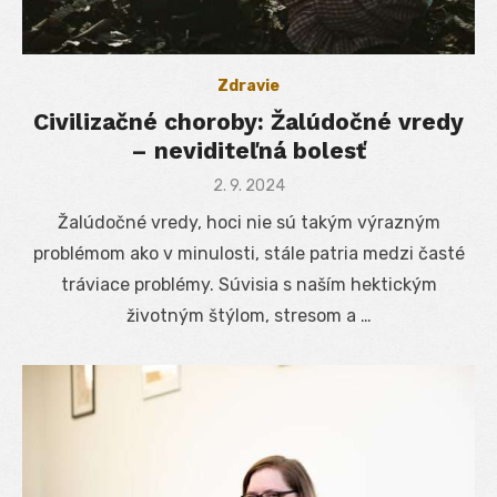
Zdravie
Civilizačné choroby: Žalúdočné vredy
– neviditeľná bolesť
Posted
2. 9. 2024
on
Žalúdočné vredy, hoci nie sú takým výrazným
problémom ako v minulosti, stále patria medzi časté
tráviace problémy. Súvisia s naším hektickým
životným štýlom, stresom a …