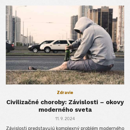
Zdravie
Civilizačné choroby: Závislosti – okovy
moderného sveta
Posted
11. 9. 2024
on
Závislosti predstavujú komplexný problém moderného