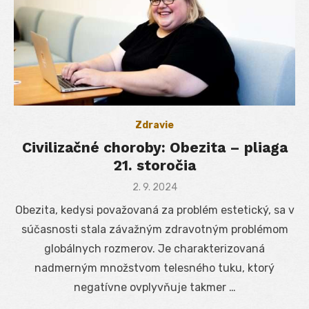
Zdravie
Civilizačné choroby: Obezita – pliaga
21. storočia
Posted
2. 9. 2024
on
Obezita, kedysi považovaná za problém estetický, sa v
súčasnosti stala závažným zdravotným problémom
globálnych rozmerov. Je charakterizovaná
nadmerným množstvom telesného tuku, ktorý
negatívne ovplyvňuje takmer …