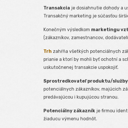
Transakcia
je dosiahnutie dohody a u
Transakčný marketing je súčasťou širš
Konečným výsledkom
marketingu vz
(zákazníkov, zamestnancov, dodávateľo
Trh
zahŕňa všetkých potenciálnych záka
prianie a ktorí by mohli byť ochotní a 
uskutočnenej transakcie uspokojiť.
Sprostredkovateľ produktu/služby
potenciálnych zákazníkov, majúcich z
predávajúcou i kupujúcou stranou.
Potenciálny zákazník
je firmou ident
žiaducu výmenu hodnôt.