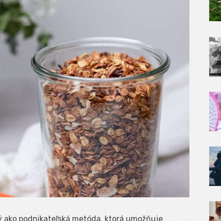
ý ako podnikateľská metóda, ktorá umožňuje