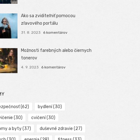
Ako sa zviditeľniť pomocou
zľavového portálu
31. 8. 2023
6 komentárov
Možnosti farebných alebo čiernych
tonerov
4. 9. 2023
6 komentárov
MY
ezpečnosť
(62)
bydlení
(30)
vičenie
(30)
cvičení
(30)
omy a byty
(37)
duševné zdravie
(27)
ych
(30)
energia
(28)
fitness
(33)