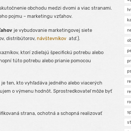
skutočnenie obchodu medzi dvomi a viac stranami.
h
ieho pojmu – marketingu vzťahov.
k
ťahov
je vybudovanie marketingovej siete
n
v, distribútorov,
návštevníkov
atď.).
ob
p
zníkov, ktorí zdieľajú špecifickú potrebu alebo
schopní túto potrebu alebo prianie pomocou
p
p
r
je ten, kto vyhľadáva jedného alebo viacerých
áujem o výmenu hodnôt. Sprostredkovateľ môže byť
r
r
s
ifikovaná strana, ochotná a schopná realizovať
s