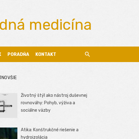
odná medicína
X
PORADŇA
KONTAKT
JNOVŠIE
Životný štýl ako nástroj duševnej
rovnováhy: Pohyb, výživa a
sociálne väzby
Atika: Konštrukčné riešenie a
hydroizolácia