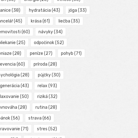
ranice
(38)
hydratácia
(43)
jóga
(33)
ancelář
(45)
krása
(61)
liečba
(35)
emovitosti
(60)
návyky
(34)
liekanie
(25)
odpočinok
(52)
eniaze
(28)
peníze
(27)
pohyb
(71)
revencia
(60)
príroda
(28)
sychológia
(28)
půjčky
(30)
egenerácia
(43)
relax
(93)
elaxovanie
(50)
riziká
(32)
ovnováha
(28)
rutina
(28)
pánok
(56)
strava
(66)
travovanie
(71)
stres
(52)