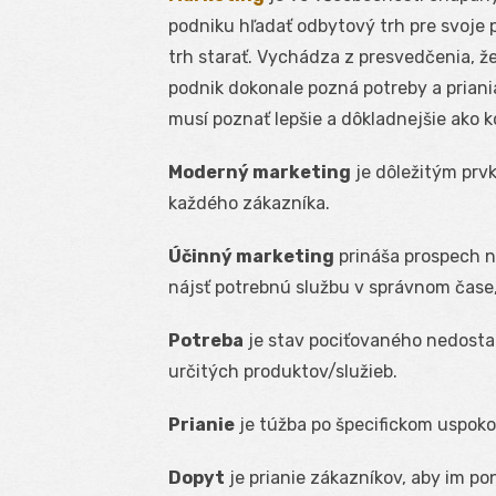
podniku hľadať odbytový trh pre svoje 
trh starať. Vychádza z presvedčenia, ž
podnik dokonale pozná potreby a priania
musí poznať lepšie a dôkladnejšie ako 
Moderný marketing
je dôležitým prvk
každého zákazníka.
Účinný marketing
prináša prospech ni
nájsť potrebnú službu v správnom čase
Potreba
je stav pociťovaného nedostat
určitých produktov/služieb.
Prianie
je túžba po špecifickom uspoko
Dopyt
je prianie zákazníkov, aby im p