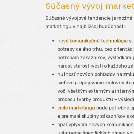
Súčasný vývoj marke
Súčasné vývojové tendencie je možné v
marketingu v najbližšej budúcnosti:
nové komunikačné technológie
si
potreby celého trhu, cez orientác
potrebám zákazníkov, výsledkom j
nárast starostlivosti o každého zá
nutnosť nových pohľadov na zmluv
sieťové prepojovanie zmluvných pa
voči všetkým externým a interný
procesu tvorby produktu – výsled
ciele marketingu
bude potrebné op
a pre malé skupiny zákazníkov s or
opäť vplyvom nových komunikačn
uplatnenie špecifických zmien vo