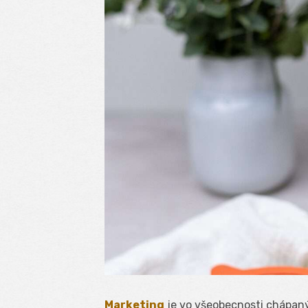
Marketing
je vo všeobecnosti chápan