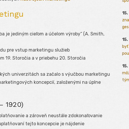
spo
etingu
15.
zna
ges
a je jediným cieľom a účelom výroby“ (A. Smith,
15.
byť
ôdu pre vstup marketingu služieb
pou
m 19. Storočia a v priebehu 20. Storočia
15.
môž
ckých univerzitách sa začalo s výučbou marketingu
tým
arketingových koncepcií, založenými na úplne
– 1920)
uplatňovanie a zároveň neustále zdokonaľovanie
platňovaní tejto koncepcie je nájdenie