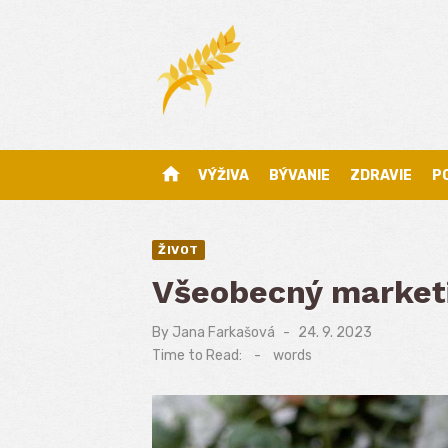
Skip
to
content
home
VÝŽIVA
BÝVANIE
ZDRAVIE
P
ŽIVOT
Všeobecný market
By
Jana Farkašová
Posted
24. 9. 2023
on
Time to Read:
-
words