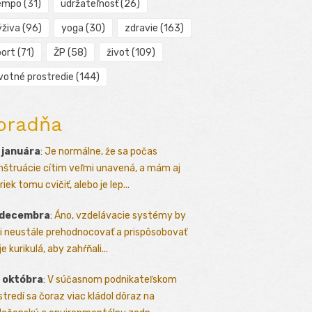
empo
(31)
udržateľnosť
(26)
ýživa
(96)
yoga
(30)
zdravie
(163)
port
(71)
ŽP
(58)
život
(109)
ivotné prostredie
(144)
oradňa
 januára
:
Je normálne, že sa počas
štruácie cítim veľmi unavená, a mám aj
iek tomu cvičiť, alebo je lep...
 decembra
:
Áno, vzdelávacie systémy by
i neustále prehodnocovať a prispôsobovať
e kurikulá, aby zahŕňali...
 októbra
:
V súčasnom podnikateľskom
stredí sa čoraz viac kládol dôraz na