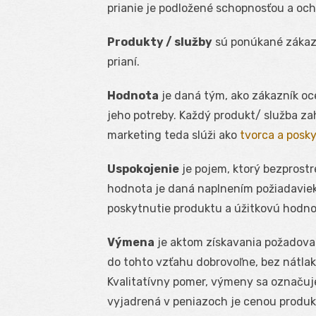
prianie je podložené schopnosťou a och
Produkty / služby
sú ponúkané zákazn
prianí.
Hodnota
je daná tým, ako zákazník oc
jeho potreby. Každý produkt/ služba za
marketing teda slúži ako
tvorca a posk
Uspokojenie
je pojem, ktorý bezprost
hodnota je daná naplnením požiadaviek
poskytnutie produktu a úžitkovú hodno
Výmena
je aktom získavania požadova
do tohto vzťahu dobrovoľne, bez nátla
Kvalitatívny pomer, výmeny sa označ
vyjadrená v peniazoch je cenou produk