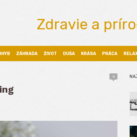
Zdravie a prír
OHYB
ZÁHRADA
ŽIVOT
DUŠA
KRÁSA
PRÁCA
RELA
NA
6
ing