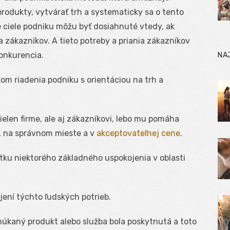
produkty, vytvárať trh a systematicky sa o tento
e ciele podniku môžu byť dosiahnuté vtedy, ak
 zákazníkov. A tieto potreby a priania zákazníkov
konkurencia.
NA
om riadenia podniku s orientáciou na trh a
elen firme, ale aj zákazníkovi, lebo mu pomáha
, na správnom mieste a v
akceptovateľnej cene
.
ku niektorého základného uspokojenia v oblasti
jení týchto ľudských potrieb.
onúkaný produkt alebo služba bola poskytnutá a toto