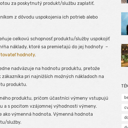
otou za poskytnutý produkt/službu zaplatiť.
íkom z dôvodu uspokojenia ich potrieb alebo
eňuje celkovú schopnosť produktu/služby uspokojiť
hŕňa náklady, ktoré sa premietajú do jej hodnoty –
ytovateľ hodnoty
.
redne nadväzuje na hodnotu produktu, pretože
 zákazníka pri najnižších možných nákladoch na
tu produktu.
TÉ
b
ného produktu, pričom účastníci výmeny vstupujú
ku a s pocitom vzájomnej výhodnosti výmeny.
c
uje ako výmenná hodnota. Výmenná hodnota
d
tu/služby.
d