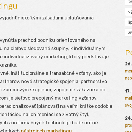
t
tingu
v
yjadriť niekoľkými zásadami uplatňovania
š
ž
 vynútia prechod podniku orientovaného na
iu na cieľovo sledované skupiny, k individuálnym
P
e individualizovaný marketing, ktorý predstavuje
26.
kazníka,
men
né, inštitucionálne a transakčné vzťahy, ako je
napr
rtnerov, nové strategické spojenia, partnerstvo
m záujmovým skupinám, zapojenie zákazníka do
17.
kom je sieťovo prepojený marketing vzťahov,
mal
svoj
eracionalizovať (plánovať) na veľmi krátke obdobie
ientáciou na ich meniaci sa životný štýl,
24.
ých a informačných technológií bude nutné
pro
 všetkých
nástrojoch marketingu