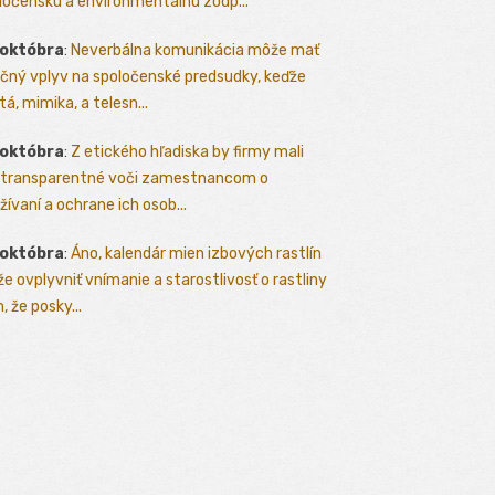
ločenskú a environmentálnu zodp...
 októbra
:
Neverbálna komunikácia môže mať
čný vplyv na spoločenské predsudky, keďže
tá, mimika, a telesn...
 októbra
:
Z etického hľadiska by firmy mali
 transparentné voči zamestnancom o
žívaní a ochrane ich osob...
 októbra
:
Áno, kalendár mien izbových rastlín
e ovplyvniť vnímanie a starostlivosť o rastliny
, že posky...