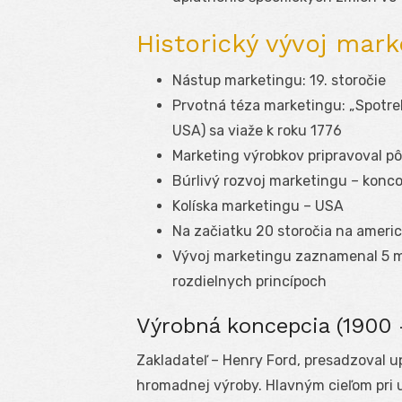
Historický vývoj mark
Nástup marketingu: 19. storočie
Prvotná téza marketingu: „Spotreb
USA) sa viaže k roku 1776
Marketing výrobkov pripravoval p
Búrlivý rozvoj marketingu – konco
Kolíska marketingu – USA
Na začiatku 20 storočia na ameri
Vývoj marketingu zaznamenal 5 m
rozdielnych princípoch
Výrobná koncepcia (1900 
Zakladateľ – Henry Ford, presadzoval 
hromadnej výroby. Hlavným cieľom pri u