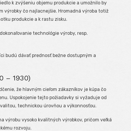
iedlo k zvýšeniu objemu produkcie a umožnilo by
 výrobky čo najlacnejšie. Hromadná výroba totiž
otku produkcie a k rastu zisku.
dokonaľovanie technológie výroby, resp.
níci budú dávať prednosť bežne dostupným a
0 – 1930)
dčenie, že hlavným cieľom zákazníkov je kúpa čo
cenu. Uspokojenie tejto požiadavky si vyžaduje od
valitou, technickou úrovňou a výkonnosťou.
na výrobu vysoko kvalitných výrobkov, pričom veľká
ckému rozvoju.