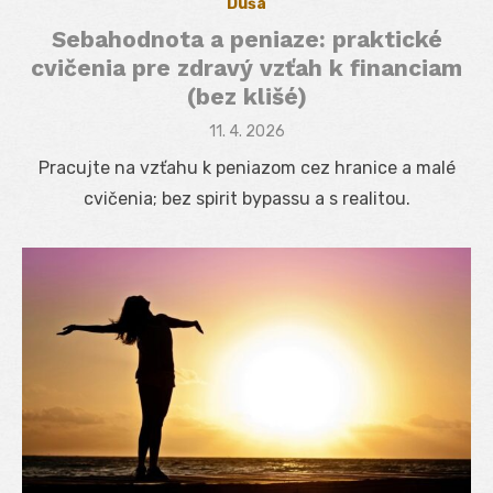
Duša
Sebahodnota a peniaze: praktické
cvičenia pre zdravý vzťah k financiam
(bez klišé)
Posted
11. 4. 2026
on
Pracujte na vzťahu k peniazom cez hranice a malé
cvičenia; bez spirit bypassu a s realitou.