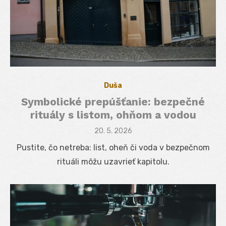
Duša
Symbolické prepúšťanie: bezpečné
rituály s listom, ohňom a vodou
Posted
20. 5. 2026
on
Pustite, čo netreba: list, oheň či voda v bezpečnom
rituáli môžu uzavrieť kapitolu.