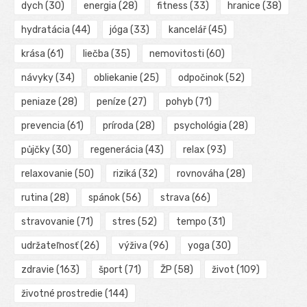
dych
(30)
energia
(28)
fitness
(33)
hranice
(38)
hydratácia
(44)
jóga
(33)
kancelář
(45)
krása
(61)
liečba
(35)
nemovitosti
(60)
návyky
(34)
obliekanie
(25)
odpočinok
(52)
peniaze
(28)
peníze
(27)
pohyb
(71)
prevencia
(61)
príroda
(28)
psychológia
(28)
půjčky
(30)
regenerácia
(43)
relax
(93)
relaxovanie
(50)
riziká
(32)
rovnováha
(28)
rutina
(28)
spánok
(56)
strava
(66)
stravovanie
(71)
stres
(52)
tempo
(31)
udržateľnosť
(26)
výživa
(96)
yoga
(30)
zdravie
(163)
šport
(71)
ŽP
(58)
život
(109)
životné prostredie
(144)