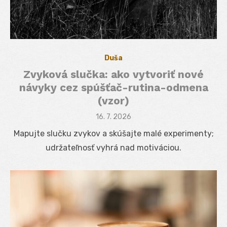
Duša
Zvyková slučka: ako vytvoriť nové
návyky cez spúšťač-rutina-odmena
(vzor)
Posted
16. 7. 2026
on
Mapujte slučku zvykov a skúšajte malé experimenty;
udržateľnosť vyhrá nad motiváciou.