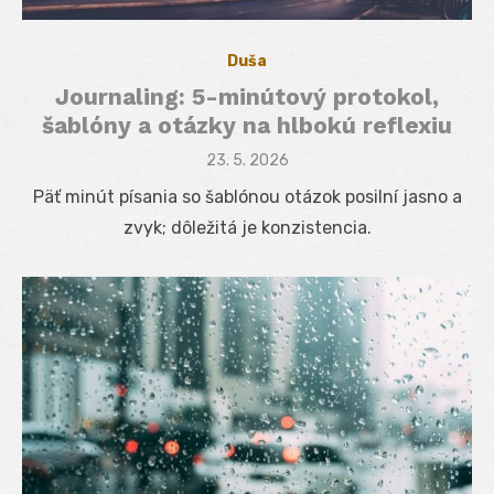
Duša
Journaling: 5-minútový protokol,
šablóny a otázky na hlbokú reflexiu
Posted
23. 5. 2026
on
Päť minút písania so šablónou otázok posilní jasno a
zvyk; dôležitá je konzistencia.