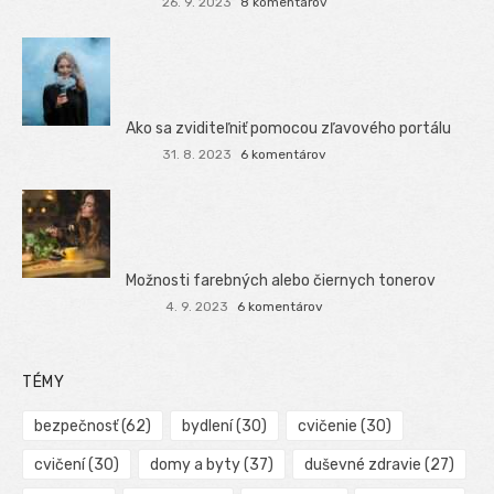
26. 9. 2023
8 komentárov
Ako sa zviditeľniť pomocou zľavového portálu
31. 8. 2023
6 komentárov
Možnosti farebných alebo čiernych tonerov
4. 9. 2023
6 komentárov
TÉMY
bezpečnosť
(62)
bydlení
(30)
cvičenie
(30)
cvičení
(30)
domy a byty
(37)
duševné zdravie
(27)