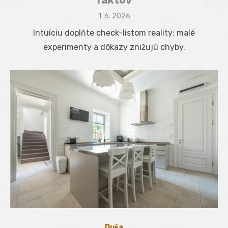
Posted
1. 6. 2026
on
Intuíciu doplňte check-listom reality: malé
experimenty a dôkazy znižujú chyby.
Duša