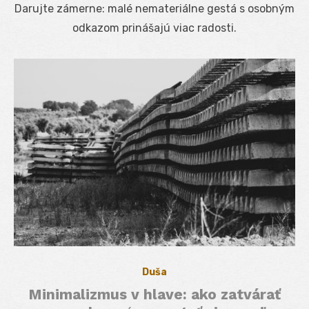
Darujte zámerne: malé nemateriálne gestá s osobným
odkazom prinášajú viac radosti.
Duša
Minimalizmus v hlave: ako zatvárať