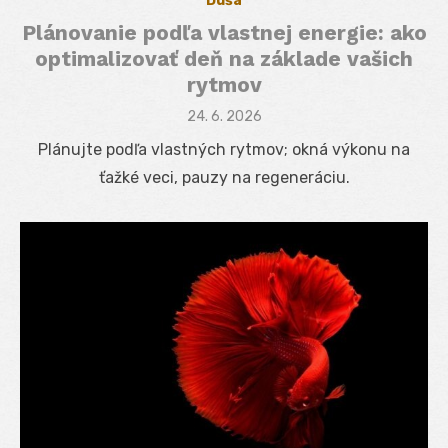
Duša
Plánovanie podľa vlastnej energie: ako
optimalizovať deň na základe vašich
rytmov
Posted
24. 6. 2026
on
Plánujte podľa vlastných rytmov; okná výkonu na
ťažké veci, pauzy na regeneráciu.