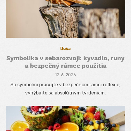
Duša
Symbolika v sebarozvoji: kyvadlo, runy
a bezpečný rámec použitia
Posted
12. 6. 2026
on
So symbolmi pracujte v bezpečnom rámci reflexie;
vyhýbajte sa absolútnym tvrdeniam.