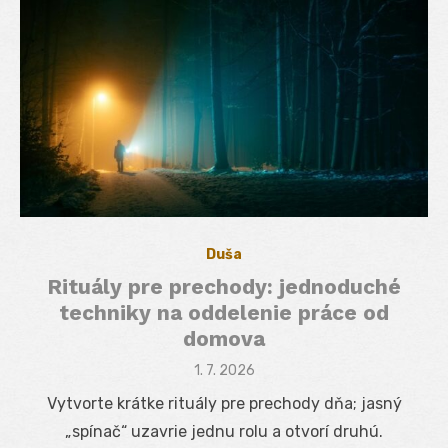
Duša
Rituály pre prechody: jednoduché
techniky na oddelenie práce od
domova
Posted
1. 7. 2026
on
Vytvorte krátke rituály pre prechody dňa; jasný
„spínač“ uzavrie jednu rolu a otvorí druhú.