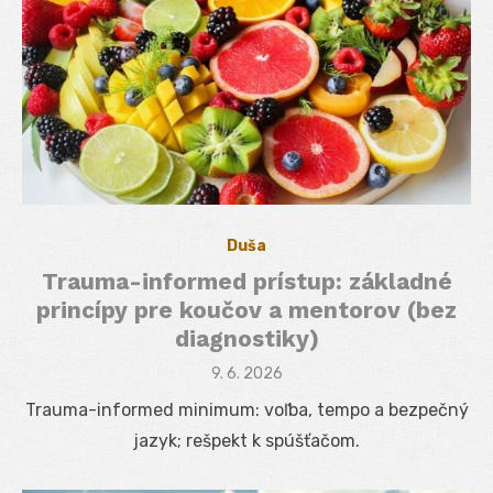
Duša
Trauma-informed prístup: základné
princípy pre koučov a mentorov (bez
diagnostiky)
Posted
9. 6. 2026
on
Trauma-informed minimum: voľba, tempo a bezpečný
jazyk; rešpekt k spúšťačom.