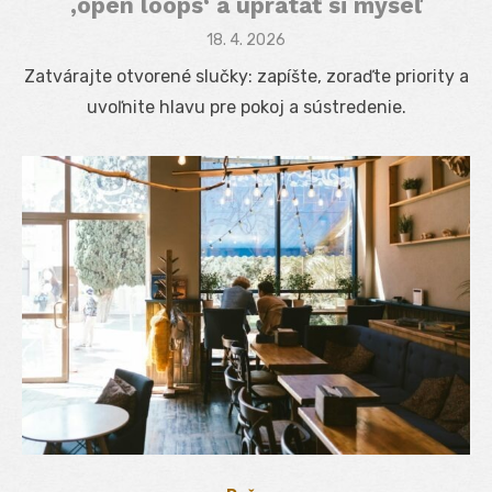
‚open loops‘ a upratať si myseľ
Posted
18. 4. 2026
on
Zatvárajte otvorené slučky: zapíšte, zoraďte priority a
uvoľnite hlavu pre pokoj a sústredenie.