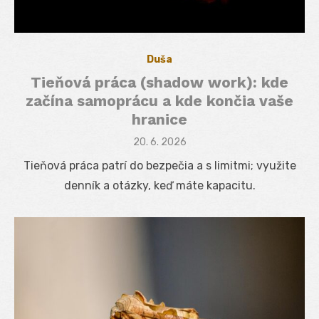
Duša
Tieňová práca (shadow work): kde
začína samoprácu a kde končia vaše
hranice
Posted
20. 6. 2026
on
Tieňová práca patrí do bezpečia a s limitmi; využite
denník a otázky, keď máte kapacitu.