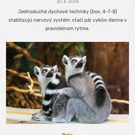
Posted
30. 6. 2026
on
Jednoduché dychové techniky (box, 4-7-8)
stabilizujú nervový systém; stačí pár cyklov denne v
pravidelnom rytme.