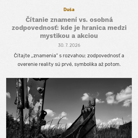
Duša
Čítanie znamení vs. osobná
zodpovednosť: kde je hranica medzi
mystikou a akciou
Posted
30. 7. 2026
on
Čítajte „znamenia“ s rozvahou; zodpovednosť a
overenie reality sú prvé, symbolika až potom.