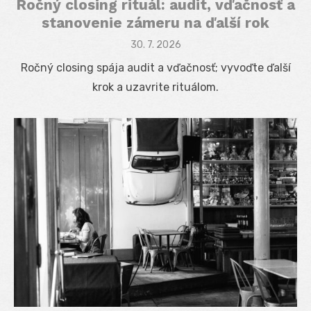
Ročný closing rituál: audit, vďačnosť a
stanovenie zámeru na ďalší rok
Posted
30. 7. 2026
on
Ročný closing spája audit a vďačnosť; vyvoďte ďalší
krok a uzavrite rituálom.