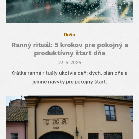
Duša
Ranný rituál: 5 krokov pre pokojný a
produktívny štart dňa
Posted
23. 5. 2026
on
Krátke ranné rituály ukotvia deň: dych, plán dňa a
jemné návyky pre pokojný štart.