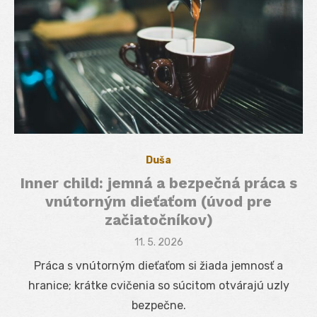
Duša
Inner child: jemná a bezpečná práca s
vnútorným dieťaťom (úvod pre
začiatočníkov)
Posted
11. 5. 2026
on
Práca s vnútorným dieťaťom si žiada jemnosť a
hranice; krátke cvičenia so súcitom otvárajú uzly
bezpečne.