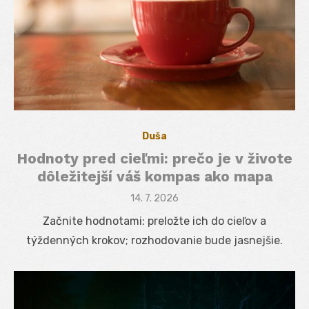
Duša
Hodnoty pred cieľmi: prečo je v živote
dôležitejší váš kompas ako mapa
Posted
14. 7. 2026
on
Začnite hodnotami: preložte ich do cieľov a
týždenných krokov; rozhodovanie bude jasnejšie.