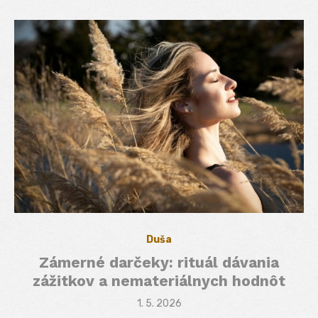
Duša
Zámerné darčeky: rituál dávania
zážitkov a nemateriálnych hodnôt
Posted
1. 5. 2026
on