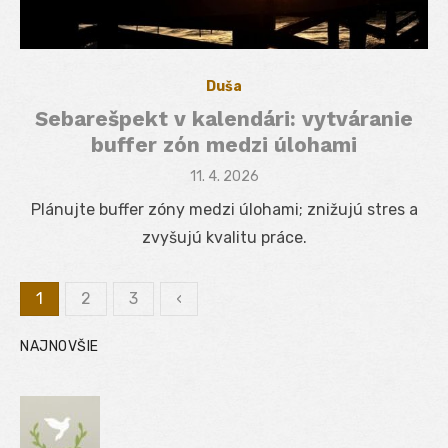
Duša
Sebarešpekt v kalendári: vytváranie
buffer zón medzi úlohami
Posted
11. 4. 2026
on
Plánujte buffer zóny medzi úlohami; znižujú stres a
zvyšujú kvalitu práce.
1
2
3
‹
Stránkovanie
NAJNOVŠIE
príspevkov