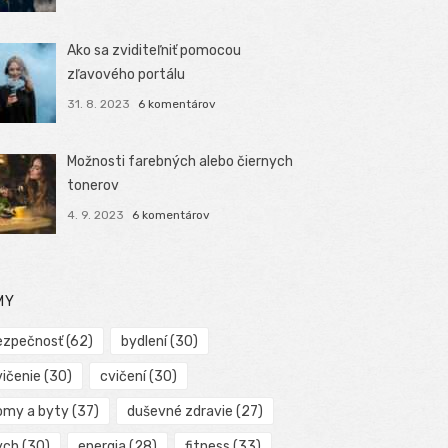
Ako sa zviditeľniť pomocou
zľavového portálu
31. 8. 2023
6 komentárov
Možnosti farebných alebo čiernych
tonerov
4. 9. 2023
6 komentárov
MY
ezpečnosť
(62)
bydlení
(30)
vičenie
(30)
cvičení
(30)
omy a byty
(37)
duševné zdravie
(27)
ych
(30)
energia
(28)
fitness
(33)