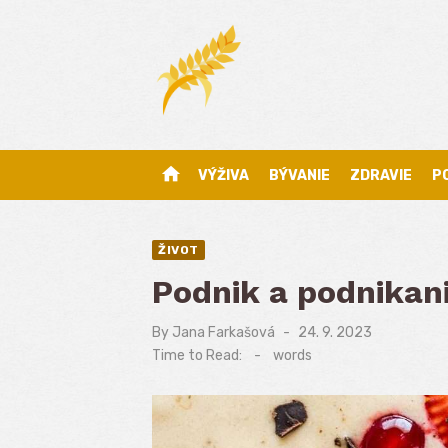
Skip
to
content
home
VÝŽIVA
BÝVANIE
ZDRAVIE
P
ŽIVOT
Podnik a podnikan
By
Jana Farkašová
Posted
24. 9. 2023
on
Time to Read:
-
words