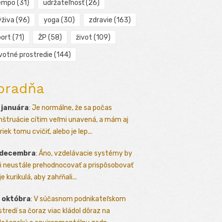
empo
(31)
udržateľnosť
(26)
ýživa
(96)
yoga
(30)
zdravie
(163)
port
(71)
ŽP
(58)
život
(109)
ivotné prostredie
(144)
oradňa
 januára
:
Je normálne, že sa počas
štruácie cítim veľmi unavená, a mám aj
iek tomu cvičiť, alebo je lep...
 decembra
:
Áno, vzdelávacie systémy by
i neustále prehodnocovať a prispôsobovať
e kurikulá, aby zahŕňali...
 októbra
:
V súčasnom podnikateľskom
stredí sa čoraz viac kládol dôraz na