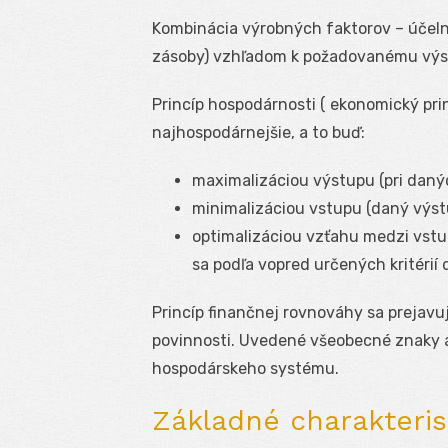
Kombinácia výrobných faktorov – účelná
zásoby) vzhľadom k požadovanému výs
Princíp hospodárnosti ( ekonomický pri
najhospodárnejšie, a to buď:
maximalizáciou výstupu (pri daný
minimalizáciou vstupu (daný výstu
optimalizáciou vzťahu medzi vstu
sa podľa vopred určených kritérií 
Princíp finančnej rovnováhy sa prejavuj
povinnosti. Uvedené všeobecné znaky a
hospodárskeho systému.
Základné charakteris