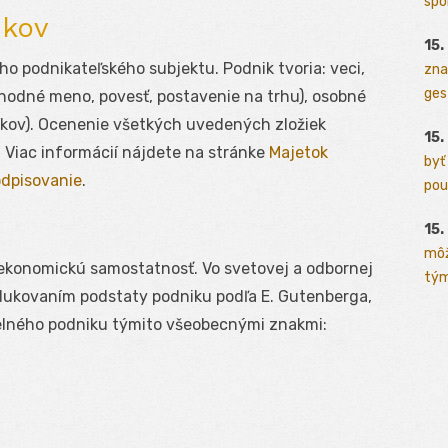
spo
ikov
15.
ho podnikateľského subjektu. Podnik tvoria: veci,
zna
ges
odné meno, povesť, postavenie na trhu), osobné
níkov). Ocenenie všetkých uvedených zložiek
15.
 Viac informácií nájdete na stránke
Majetok
byť
odpisovanie
.
pou
15.
môž
 ekonomickú samostatnosť. Vo svetovej a odbornej
tým
odukovaním podstaty podniku podľa E. Gutenberga,
elného podniku týmito všeobecnými znakmi: