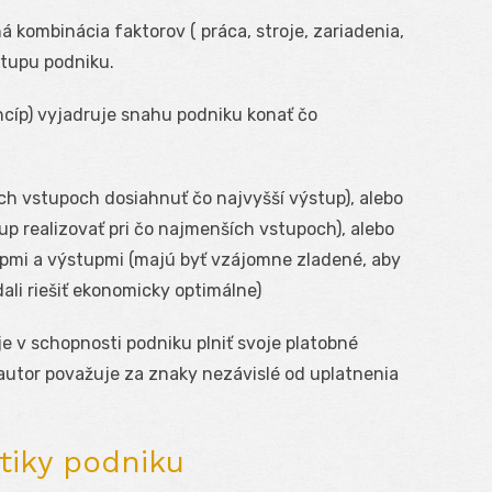
 kombinácia faktorov ( práca, stroje, zariadenia,
tupu podniku.
ncíp) vyjadruje snahu podniku konať čo
ch vstupoch dosiahnuť čo najvyšší výstup), alebo
p realizovať pri čo najmenších vstupoch), alebo
pmi a výstupmi (majú byť vzájomne zladené, aby
dali riešiť ekonomicky optimálne)
e v schopnosti podniku plniť svoje platobné
utor považuje za znaky nezávislé od uplatnenia
tiky podniku