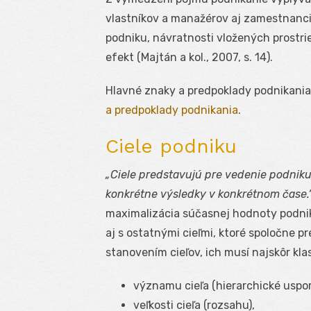
vlastníkov a manažérov aj zamestnanci, 
podniku, návratnosti vložených prostr
efekt (Majtán a kol., 2007, s. 14).
Hlavné znaky a predpoklady podnikania
a predpoklady podnikania
.
Ciele podniku
„Ciele predstavujú pre vedenie podniku
konkrétne výsledky v konkrétnom čase.“
maximalizácia súčasnej hodnoty podniku
aj s ostatnými cieľmi, ktoré spoločne p
stanovením cieľov, ich musí najskôr klas
významu cieľa (hierarchické uspor
veľkosti cieľa (rozsahu),