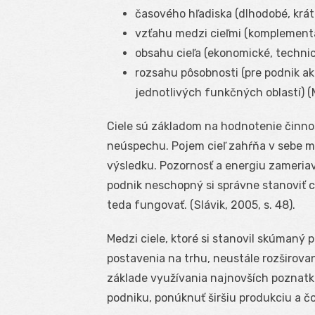
časového hľadiska (dlhodobé, krát
vzťahu medzi cieľmi (komplementar
obsahu cieľa (ekonomické, technick
rozsahu pôsobnosti (pre podnik ak
jednotlivých funkčných oblastí) (M
Ciele sú základom na hodnotenie činno
neúspechu. Pojem cieľ zahŕňa v sebe m
výsledku. Pozornosť a energiu zameriav
podnik neschopný si správne stanoviť c
teda fungovať. (Slávik, 2005, s. 48).
Medzi ciele, ktoré si stanovil skúmaný
postavenia na trhu, neustále rozširov
základe využívania najnovších poznatko
podniku, ponúknuť širšiu produkciu a čo