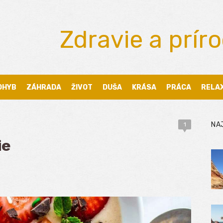
Zdravie a prír
OHYB
ZÁHRADA
ŽIVOT
DUŠA
KRÁSA
PRÁCA
RELA
NA
1
ie