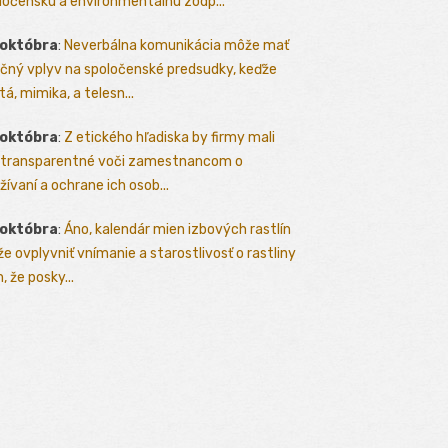
ločenskú a environmentálnu zodp...
 októbra
:
Neverbálna komunikácia môže mať
čný vplyv na spoločenské predsudky, keďže
tá, mimika, a telesn...
 októbra
:
Z etického hľadiska by firmy mali
 transparentné voči zamestnancom o
žívaní a ochrane ich osob...
 októbra
:
Áno, kalendár mien izbových rastlín
e ovplyvniť vnímanie a starostlivosť o rastliny
, že posky...