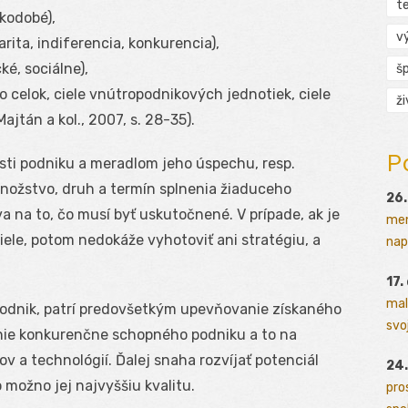
t
kodobé),
v
ita, indiferencia, konkurencia),
é, sociálne),
š
o celok, ciele vnútropodnikových jednotiek, ciele
ž
ajtán a kol., 2007, s. 28-35).
P
sti podniku a meradlom jeho úspechu, resp.
nožstvo, druh a termín splnenia žiaduceho
26.
a na to, čo musí byť uskutočnené. V prípade, ak je
men
iele, potom nedokáže vyhotoviť ani stratégiu, a
napr
17.
mal
 podnik, patrí predovšetkým upevňovanie získaného
svoj
anie konkurenčne schopného podniku a to na
v a technológií. Ďalej snaha rozvíjať potenciál
24.
 možno jej najvyššiu kvalitu.
pro