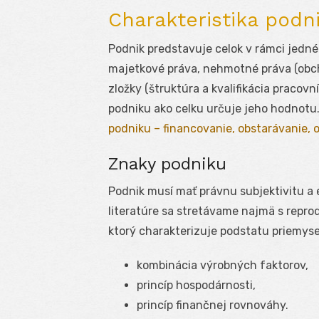
Charakteristika podn
Podnik predstavuje celok v rámci jedné
majetkové práva, nehmotné práva (obch
zložky (štruktúra a kvalifikácia pracov
podniku ako celku určuje jeho hodnotu.
podniku – financovanie, obstarávanie, 
Znaky podniku
Podnik musí mať právnu subjektivitu a
literatúre sa stretávame najmä s repr
ktorý charakterizuje podstatu priemys
kombinácia výrobných faktorov,
princíp hospodárnosti,
princíp finančnej rovnováhy.