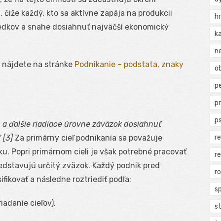
čiže každý, kto sa aktívne zapája na produkcii
h
iedkov a snahe dosiahnuť najväčší ekonomický
k
n
 nájdete na stránke
Podnikanie – podstata, znaky
ob
p
p
p
 a ďalšie riadiace úrovne záväzok dosiahnuť
 [3]
Za primárny cieľ podnikania sa považuje
r
. Popri primárnom cieli je však potrebné pracovať
r
redstavujú určitý zväzok. Každý podnik pred
r
ifikovať a následne roztriediť podľa:
s
iadanie cieľov),
s