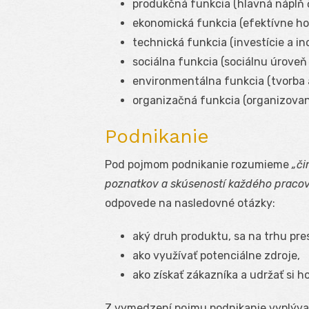
produkčná funkcia (hlavná náplň č
ekonomická funkcia (efektívne ho
technická funkcia (investície a in
sociálna funkcia (sociálnu úroveň
environmentálna funkcia (tvorba 
organizačná funkcia (organizovanie
Podnikanie
Pod pojmom podnikanie rozumieme
„či
poznatkov a skúseností každého pracov
odpovede na nasledovné otázky:
aký druh produktu, sa na trhu pre
ako využívať potenciálne zdroje,
ako získať zákazníka a udržať si ho
Z vymedzení pojmu podnikanie vyplýva,