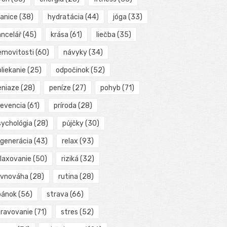
ranice
(38)
hydratácia
(44)
jóga
(33)
ancelář
(45)
krása
(61)
liečba
(35)
emovitosti
(60)
návyky
(34)
liekanie
(25)
odpočinok
(52)
eniaze
(28)
peníze
(27)
pohyb
(71)
revencia
(61)
príroda
(28)
sychológia
(28)
půjčky
(30)
egenerácia
(43)
relax
(93)
elaxovanie
(50)
riziká
(32)
ovnováha
(28)
rutina
(28)
pánok
(56)
strava
(66)
travovanie
(71)
stres
(52)