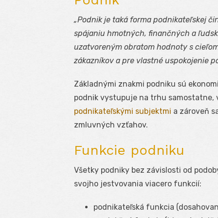
„Podnik je taká forma podnikateľskej č
spájaniu hmotných, finančných a ľudský
uzatvoreným obratom hodnoty s cieľom
zákazníkov a pre vlastné uspokojenie pot
Základnými znakmi podniku sú ekonomi
podnik vystupuje na trhu samostatne, 
podnikateľskými subjektmi
a zároveň sa
zmluvných vzťahov.
Funkcie podniku
Všetky podniky bez závislosti od podob
svojho jestvovania viacero funkcií:
podnikateľská funkcia (dosahovani