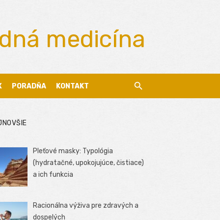
odná medicína
X
PORADŇA
KONTAKT
JNOVŠIE
Pleťové masky: Typológia
(hydratačné, upokojujúce, čistiace)
a ich funkcia
Racionálna výživa pre zdravých a
dospelých