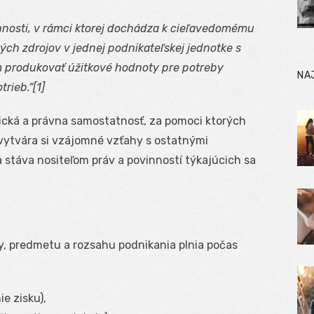
innosti, v rámci ktorej dochádza k cieľavedomému
ch zdrojov v jednej podnikateľskej jednotke s
 produkovať úžitkové hodnoty pre potreby
NA
rieb.“[1]
cká a právna samostatnosť, za pomoci ktorých
vytvára si vzájomné vzťahy s ostatnými
 stáva nositeľom práv a povinností týkajúcich sa
y, predmetu a rozsahu podnikania plnia počas
e zisku),