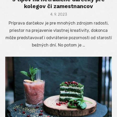
kolegov či zamestnancov
Posted
4. 9. 2023
on
Príprava darčekov je pre mnohých zdrojom radosti,
priestor na prejavenie vlastnej kreativity, dokonca
môže predstavovať i odvrátenie pozornosti od starostí
bežných dní. No potom je …