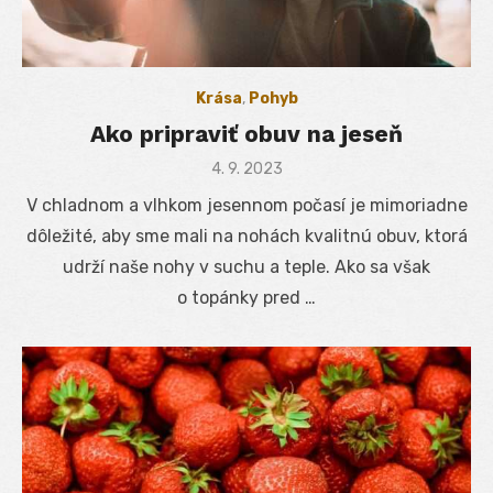
Krása
,
Pohyb
Ako pripraviť obuv na jeseň
Posted
4. 9. 2023
on
V chladnom a vlhkom jesennom počasí je mimoriadne
dôležité, aby sme mali na nohách kvalitnú obuv, ktorá
udrží naše nohy v suchu a teple. Ako sa však
o topánky pred …