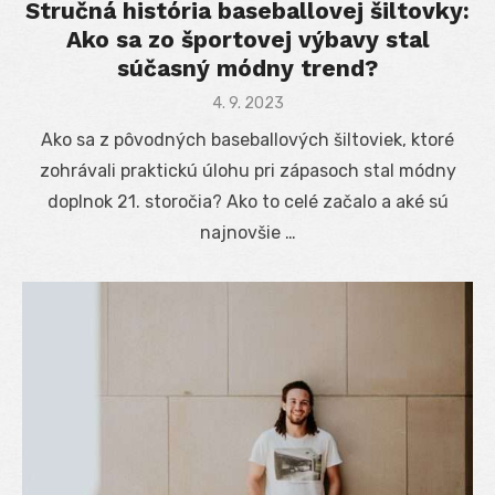
Stručná história baseballovej šiltovky:
Ako sa zo športovej výbavy stal
súčasný módny trend?
Posted
4. 9. 2023
on
Ako sa z pôvodných baseballových šiltoviek, ktoré
zohrávali praktickú úlohu pri zápasoch stal módny
doplnok 21. storočia? Ako to celé začalo a aké sú
najnovšie …