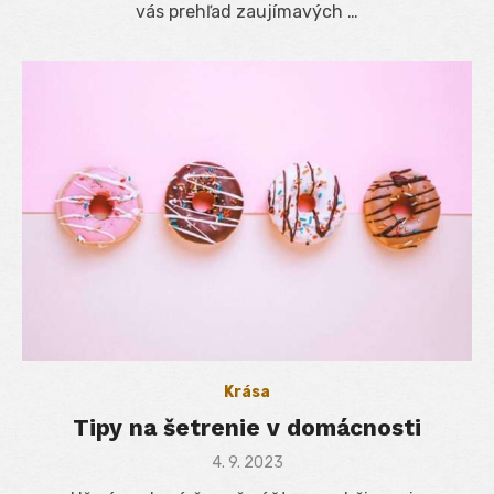
vás prehľad zaujímavých …
Krása
Tipy na šetrenie v domácnosti
Posted
4. 9. 2023
on