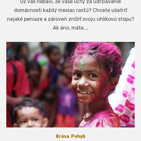
Už vás nebaví, že vaše účty za udržiavanie
domácnosti každý mesiac rastú? Chcete ušetriť
nejaké peniaze a zároveň znížiť svoju uhlíkovú stopu?
Ak áno, máte …
Krása
,
Pohyb