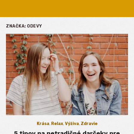
ZNAČKA:
ODEVY
Krása
,
Relax
,
Výživa
,
Zdravie
5 tipov na netradičné darčeky pre