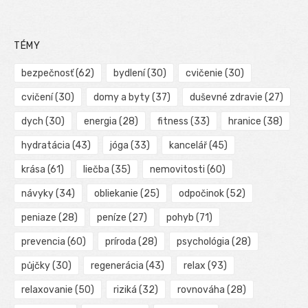
TÉMY
bezpečnosť
(62)
bydlení
(30)
cvičenie
(30)
cvičení
(30)
domy a byty
(37)
duševné zdravie
(27)
dych
(30)
energia
(28)
fitness
(33)
hranice
(38)
hydratácia
(43)
jóga
(33)
kancelář
(45)
krása
(61)
liečba
(35)
nemovitosti
(60)
návyky
(34)
obliekanie
(25)
odpočinok
(52)
peniaze
(28)
peníze
(27)
pohyb
(71)
prevencia
(60)
príroda
(28)
psychológia
(28)
půjčky
(30)
regenerácia
(43)
relax
(93)
relaxovanie
(50)
riziká
(32)
rovnováha
(28)