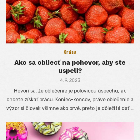
Krása
Ako sa obliecť na pohovor, aby ste
uspeli?
Posted
4. 9. 2023
on
Hovorí sa, že oblečenie je polovicou úspechu, ak
chcete získať prácu. Koniec-koncov, práve oblečenie a
výzor si človek všimne ako prvé, preto je dôležité dať …