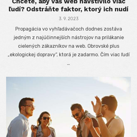
Chcete, aby váš web navštívilo viac
ľudí? Odstráňte faktor, ktorý ich nudí
Posted
3. 9. 2023
on
Propagácia vo vyhľadávačoch dodnes zostáva
jedným z najúčinnejších nástrojov na prilákanie
cielených zákazníkov na web. Obrovské plus
„ekologickej dopravy“, ktorá je zadarmo. Čím viac ľudí
…