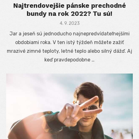
Najtrendovejšie pánske prechodné
bundy na rok 2022? Tu sú!
Posted
4. 9. 2023
on
Jar a jeseň sú jednoducho najnepredvídateľnejšími
obdobiami roka. V ten istý týždeň môžete zažiť
mrazivé zimné teploty, letné teplo alebo silný dážď. Aj
keď pravdepodobne …