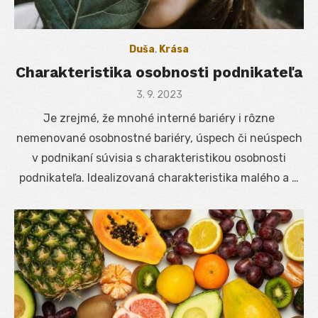
Duša
,
Krása
Charakteristika osobnosti podnikateľa
Posted
3. 9. 2023
on
Je zrejmé, že mnohé interné bariéry i rôzne
nemenované osobnostné bariéry, úspech či neúspech
v podnikaní súvisia s charakteristikou osobnosti
podnikateľa. Idealizovaná charakteristika malého a …