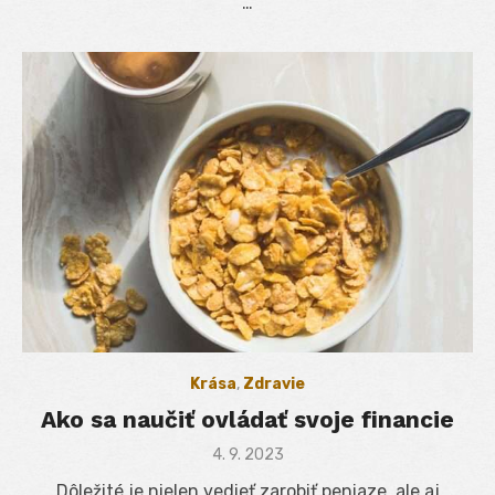
…
Krása
,
Zdravie
Ako sa naučiť ovládať svoje financie
Posted
4. 9. 2023
on
Dôležité je nielen vedieť zarobiť peniaze, ale aj