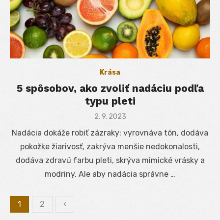
Krása
5 spôsobov, ako zvoliť nadáciu podľa
typu pleti
Posted
2. 9. 2023
on
Nadácia dokáže robiť zázraky: vyrovnáva tón, dodáva
pokožke žiarivosť, zakrýva menšie nedokonalosti,
dodáva zdravú farbu pleti, skrýva mimické vrásky a
modriny. Ale aby nadácia správne …
1
2
‹
Stránkovanie