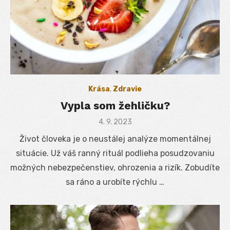
Krása
,
Zdravie
Vypla som žehličku?
Posted
4. 9. 2023
on
Život človeka je o neustálej analýze momentálnej
situácie. Už váš ranný rituál podlieha posudzovaniu
možných nebezpečenstiev, ohrozenia a rizík. Zobudíte
sa ráno a urobíte rýchlu …