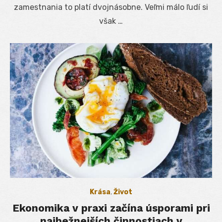
zamestnania to platí dvojnásobne. Veľmi málo ľudí si
však …
Krása
,
Život
Ekonomika v praxi začína úsporami pri
najbežnejších činnostiach v