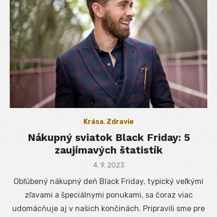
Krása
,
Zdravie
Nákupný sviatok Black Friday: 5
zaujímavých štatistík
Posted
4. 9. 2023
on
Obľúbený nákupný deň Black Friday, typický veľkými
zľavami a špeciálnymi ponukami, sa čoraz viac
udomácňuje aj v našich končinách. Pripravili sme pre