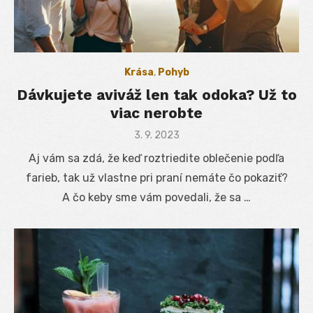
Krása
,
Pohyb
Dávkujete aviváž len tak odoka? Už to
viac nerobte
Posted
3. 9. 2023
on
Aj vám sa zdá, že keď roztriedite oblečenie podľa
farieb, tak už vlastne pri praní nemáte čo pokaziť?
A čo keby sme vám povedali, že sa …