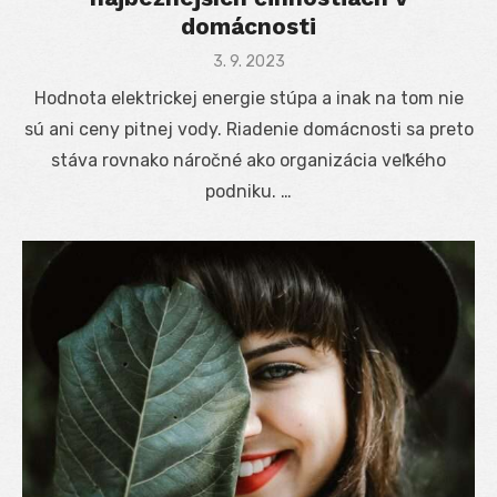
domácnosti
Posted
3. 9. 2023
on
Hodnota elektrickej energie stúpa a inak na tom nie
sú ani ceny pitnej vody. Riadenie domácnosti sa preto
stáva rovnako náročné ako organizácia veľkého
podniku. …