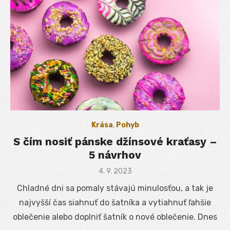
Krása
,
Pohyb
S čím nosiť pánske džínsové kraťasy –
5 návrhov
Posted
4. 9. 2023
on
Chladné dni sa pomaly stávajú minulosťou, a tak je
najvyšší čas siahnuť do šatníka a vytiahnuť ľahšie
oblečenie alebo doplniť šatník o nové oblečenie. Dnes