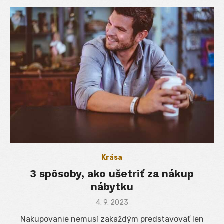
Krása
3 spôsoby, ako ušetriť za nákup
nábytku
Posted
4. 9. 2023
on
Nakupovanie nemusí zakaždým predstavovať len