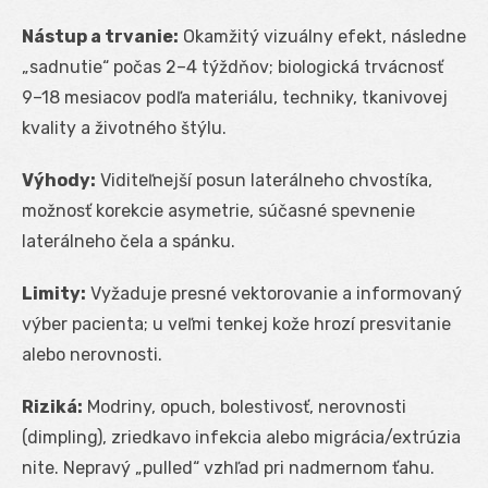
Nástup a trvanie:
Okamžitý vizuálny efekt, následne
„sadnutie“ počas 2–4 týždňov; biologická trvácnosť
9–18 mesiacov podľa materiálu, techniky, tkanivovej
kvality a životného štýlu.
Výhody:
Viditeľnejší posun laterálneho chvostíka,
možnosť korekcie asymetrie, súčasné spevnenie
laterálneho čela a spánku.
Limity:
Vyžaduje presné vektorovanie a informovaný
výber pacienta; u veľmi tenkej kože hrozí presvitanie
alebo nerovnosti.
Riziká:
Modriny, opuch, bolestivosť, nerovnosti
(dimpling), zriedkavo infekcia alebo migrácia/extrúzia
nite. Nepravý „pulled“ vzhľad pri nadmernom ťahu.