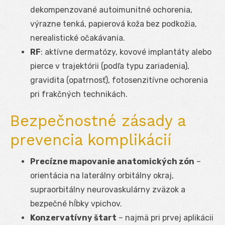
dekompenzované autoimunitné ochorenia,
výrazne tenká, papierová koža bez podkožia,
nerealistické očakávania.
RF
: aktívne dermatózy, kovové implantáty alebo
pierce v trajektórii (podľa typu zariadenia),
gravidita (opatrnosť), fotosenzitívne ochorenia
pri frakčných technikách.
Bezpečnostné zásady a
prevencia komplikácií
Precízne mapovanie anatomických zón
–
orientácia na laterálny orbitálny okraj,
supraorbitálny neurovaskulárny zväzok a
bezpečné hĺbky vpichov.
Konzervatívny štart
– najmä pri prvej aplikácii