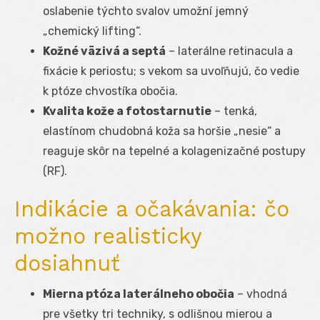
oslabenie týchto svalov umožní jemný
„chemický lifting“.
Kožné väzivá a septá
– laterálne retinacula a
fixácie k periostu; s vekom sa uvoľňujú, čo vedie
k ptóze chvostíka obočia.
Kvalita kože a fotostarnutie
– tenká,
elastínom chudobná koža sa horšie „nesie“ a
reaguje skôr na tepelné a kolagenizačné postupy
(RF).
Indikácie a očakávania: čo
možno realisticky
dosiahnuť
Mierna ptóza laterálneho obočia
– vhodná
pre všetky tri techniky, s odlišnou mierou a