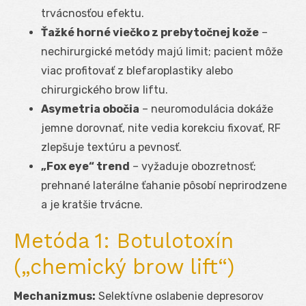
trvácnosťou efektu.
Ťažké horné viečko z prebytočnej kože
–
nechirurgické metódy majú limit; pacient môže
viac profitovať z blefaroplastiky alebo
chirurgického brow liftu.
Asymetria obočia
– neuromodulácia dokáže
jemne dorovnať, nite vedia korekciu fixovať, RF
zlepšuje textúru a pevnosť.
„Fox eye“ trend
– vyžaduje obozretnosť;
prehnané laterálne ťahanie pôsobí neprirodzene
a je kratšie trvácne.
Metóda 1: Botulotoxín
(„chemický brow lift“)
Mechanizmus:
Selektívne oslabenie depresorov