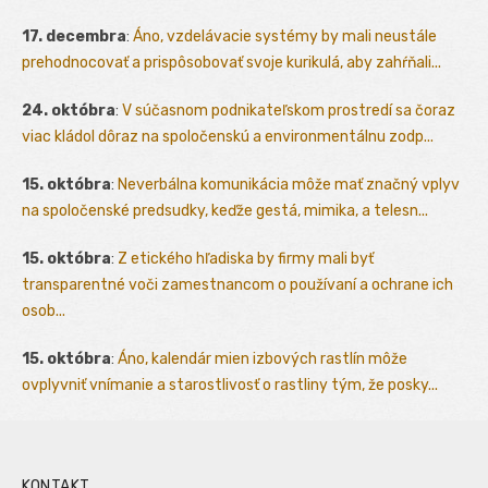
17. decembra
:
Áno, vzdelávacie systémy by mali neustále
prehodnocovať a prispôsobovať svoje kurikulá, aby zahŕňali...
24. októbra
:
V súčasnom podnikateľskom prostredí sa čoraz
viac kládol dôraz na spoločenskú a environmentálnu zodp...
15. októbra
:
Neverbálna komunikácia môže mať značný vplyv
na spoločenské predsudky, keďže gestá, mimika, a telesn...
15. októbra
:
Z etického hľadiska by firmy mali byť
transparentné voči zamestnancom o používaní a ochrane ich
osob...
15. októbra
:
Áno, kalendár mien izbových rastlín môže
ovplyvniť vnímanie a starostlivosť o rastliny tým, že posky...
KONTAKT