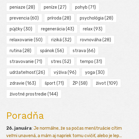
peniaze
(28)
peníze
(27)
pohyb
(71)
prevencia
(60)
príroda
(28)
psychológia
(28)
půjčky
(30)
regenerácia
(43)
relax
(93)
relaxovanie
(50)
riziká
(32)
rovnováha
(28)
rutina
(28)
spánok
(56)
strava
(66)
stravovanie
(71)
stres
(52)
tempo
(31)
udržateľnosť
(26)
výživa
(96)
yoga
(30)
zdravie
(163)
šport
(71)
ŽP
(58)
život
(109)
životné prostredie
(144)
Poradňa
26. januára
:
Je normálne, že sa počas menštruácie cítim
veľmi unavená, a mám aj napriek tomu cvičiť, alebo je lep...