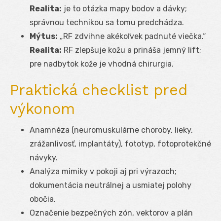
Realita:
je to otázka mapy bodov a dávky;
správnou technikou sa tomu predchádza.
Mýtus:
„RF zdvihne akékoľvek padnuté viečka.“
Realita:
RF zlepšuje kožu a prináša jemný lift;
pre nadbytok kože je vhodná chirurgia.
Praktická checklist pred
výkonom
Anamnéza (neuromuskulárne choroby, lieky,
zrážanlivosť, implantáty), fototyp, fotoprotekčné
návyky.
Analýza mimiky v pokoji aj pri výrazoch;
dokumentácia neutrálnej a usmiatej polohy
obočia.
Označenie bezpečných zón, vektorov a plán