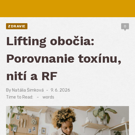
ZDRAVIE
0
Lifting obočia:
Porovnanie toxínu,
nití a RF
By
Natália Šimková
Posted
9. 6. 2026
on
Time to Read:
-
words