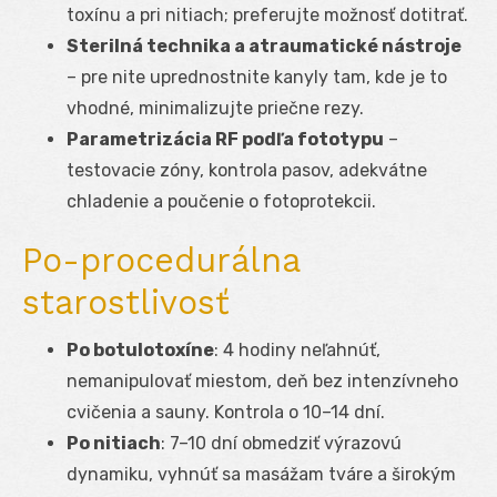
toxínu a pri nitiach; preferujte možnosť dotitrať.
Sterilná technika a atraumatické nástroje
– pre nite uprednostnite kanyly tam, kde je to
vhodné, minimalizujte priečne rezy.
Parametrizácia RF podľa fototypu
–
testovacie zóny, kontrola pasov, adekvátne
chladenie a poučenie o fotoprotekcii.
Po-procedurálna
starostlivosť
Po botulotoxíne
: 4 hodiny neľahnúť,
nemanipulovať miestom, deň bez intenzívneho
cvičenia a sauny. Kontrola o 10–14 dní.
Po nitiach
: 7–10 dní obmedziť výrazovú
dynamiku, vyhnúť sa masážam tváre a širokým