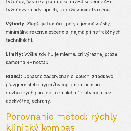
týždňov; často sa plánuje séria 3–4 sedení v 4–6
týždňových odstupoch, s udržiavaním 1× ročne.
Výhody:
Zlepšuje textúru, póry a jemné vrásky,
minimálna rekonvalescencia (najmä pri nefrakčných
technikách).
Limity:
Výška zdvihu je mierna; pri výraznej ptóze
samotná RF nestačí.
Riziká:
Dočasné začervenanie, opuch, zriedkavo
pľuzgiere alebo hyper/hypopigmentácie pri
nevhodných parametroch alebo fototypoch bez
adekvátnej ochrany.
Porovnanie metód: rýchly
klinický kompas