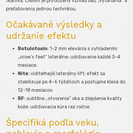
tkaniva. Cieľom je prirodzený vzhľad bez „vyťahania“ a
preťažovania jednou technikou.
Očakávané výsledky a
udržanie efektu
Botulotoxín
: 1–2 mm elevácia s vyhladením
„crow’s feet“ laterálne; udržiavanie každé 3–4
mesiace.
Nite
: viditeľnejší laterálny lift; efekt sa
stabilizuje po 4–6 týždňoch a postupne klesá do
12–18 mesiacov.
RF
: subtílne „otvorenie“ oka a zlepšenie kvality
kože; udržiavacia kúra raz ročne.
Špecifiká podľa veku,