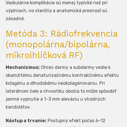
Vaskulárne komplikácie sú menej typické než pri
výplniach, no sterilita a anatomická presnosť sú
zásadné.
Metóda 3: Rádiofrekvencia
(monopolárna/bipolárna,
mikroihličková RF)
Mechanizmus:
Ohrev dermy a subdermy vedie k
okamžitému denaturizačnému kontrakčnému efektu
kolagénu a dlhodobému neokolagénovaniu. Pri
laterálnom čele a chvostíku obočia to môže spôsobiť
jemné vypnutie a 1–3 mm eleváciu u vhodných
kandidátov.
Nástup a trvanie:
Postupný efekt počas 6–12