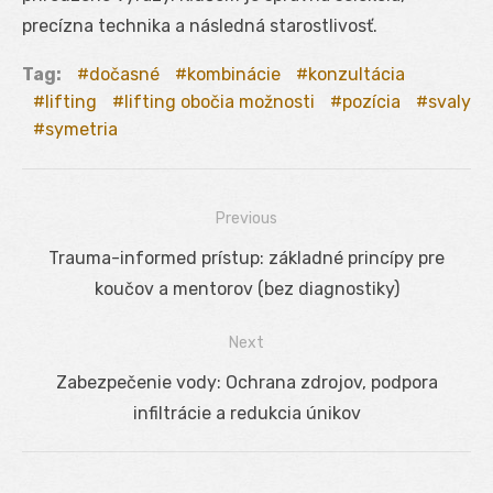
precízna technika a následná starostlivosť.
Tag:
dočasné
kombinácie
konzultácia
lifting
lifting obočia možnosti
pozícia
svaly
symetria
Previous
Navigácia
Previous
Trauma-informed prístup: základné princípy pre
v
post:
koučov a mentorov (bez diagnostiky)
článku
Next
Next
Zabezpečenie vody: Ochrana zdrojov, podpora
post:
infiltrácie a redukcia únikov