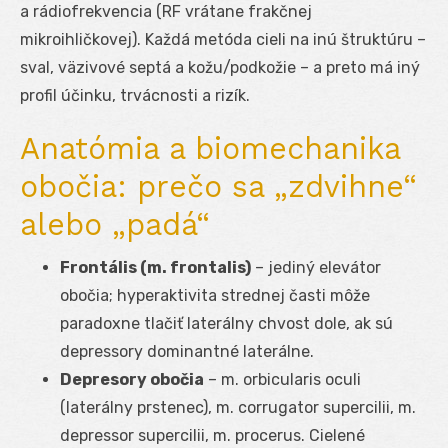
a rádiofrekvencia (RF vrátane frakčnej
mikroihličkovej). Každá metóda cieli na inú štruktúru –
sval, väzivové septá a kožu/podkožie – a preto má iný
profil účinku, trvácnosti a rizík.
Anatómia a biomechanika
obočia: prečo sa „zdvihne“
alebo „padá“
Frontális (m. frontalis)
– jediný elevátor
obočia; hyperaktivita strednej časti môže
paradoxne tlačiť laterálny chvost dole, ak sú
depressory dominantné laterálne.
Depresory obočia
– m. orbicularis oculi
(laterálny prstenec), m. corrugator supercilii, m.
depressor supercilii, m. procerus. Cielené