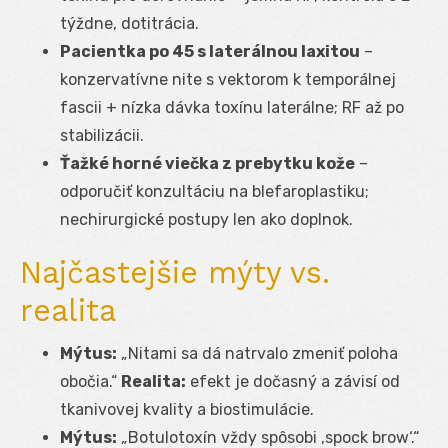
týždne, dotitrácia.
Pacientka po 45 s laterálnou laxitou
–
konzervatívne nite s vektorom k temporálnej
fascii + nízka dávka toxínu laterálne; RF až po
stabilizácii.
Ťažké horné viečka z prebytku kože
–
odporučiť konzultáciu na blefaroplastiku;
nechirurgické postupy len ako doplnok.
Najčastejšie mýty vs.
realita
Mýtus:
„Nitami sa dá natrvalo zmeniť poloha
obočia.“
Realita:
efekt je dočasný a závisí od
tkanivovej kvality a biostimulácie.
Mýtus:
„Botulotoxín vždy spôsobi ‚spock brow‘.“