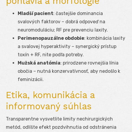
pohlavia a morfológie
Mladší pacient
: častejšie dominancia
svalových faktorov – dobrá odpoveď na
neuromoduláciu; RF pre prevenciu laxity.
Perimenopauzálne obdobie
: kombinácia laxity
a svalovej hyperaktivity – synergický prístup
toxín + RF, nite podľa potreby.
Mužská anatómia
: prirodzene rovnejšia línia
obočia – nutná konzervatívnosť, aby nedošlo k
feminizácii.
Etika, komunikácia a
informovaný súhlas
Transparentne vysvetlite limity nechirurgických
metód, odlíšte efekt pozdvihnutia od odstránenia