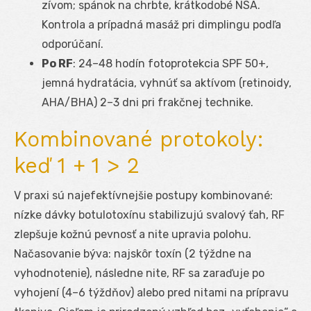
zívom; spánok na chrbte, krátkodobé NSA.
Kontrola a prípadná masáž pri dimplingu podľa
odporúčaní.
Po RF
: 24–48 hodín fotoprotekcia SPF 50+,
jemná hydratácia, vyhnúť sa aktívom (retinoidy,
AHA/BHA) 2–3 dni pri frakčnej technike.
Kombinované protokoly:
keď 1 + 1 > 2
V praxi sú najefektívnejšie postupy kombinované:
nízke dávky botulotoxínu stabilizujú svalový ťah, RF
zlepšuje kožnú pevnosť a nite upravia polohu.
Načasovanie býva: najskôr toxín (2 týždne na
vyhodnotenie), následne nite, RF sa zaraďuje po
vyhojení (4–6 týždňov) alebo pred nitami na prípravu