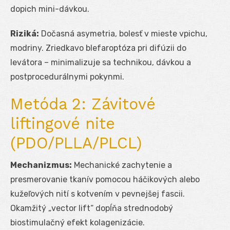
dopich mini-dávkou.
Riziká:
Dočasná asymetria, bolesť v mieste vpichu,
modriny. Zriedkavo blefaroptóza pri difúzii do
levátora – minimalizuje sa technikou, dávkou a
postprocedurálnymi pokynmi.
Metóda 2: Závitové
liftingové nite
(PDO/PLLA/PLCL)
Mechanizmus:
Mechanické zachytenie a
presmerovanie tkanív pomocou háčikových alebo
kužeľových nití s kotvením v pevnejšej fascii.
Okamžitý „vector lift“ dopĺňa strednodobý
biostimulačný efekt kolagenizácie.