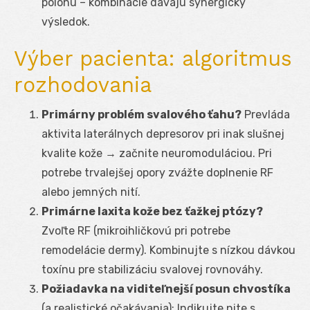
polohu – kombinácie dávajú synergický
výsledok.
Výber pacienta: algoritmus
rozhodovania
Primárny problém svalového ťahu?
Prevláda
aktivita laterálnych depresorov pri inak slušnej
kvalite kože → začnite neuromoduláciou. Pri
potrebe trvalejšej opory zvážte doplnenie RF
alebo jemných nití.
Primárne laxita kože bez ťažkej ptózy?
Zvoľte RF (mikroihličkovú pri potrebe
remodelácie dermy). Kombinujte s nízkou dávkou
toxínu pre stabilizáciu svalovej rovnováhy.
Požiadavka na viditeľnejší posun chvostíka
(a realistické očakávania): Indikujte nite s