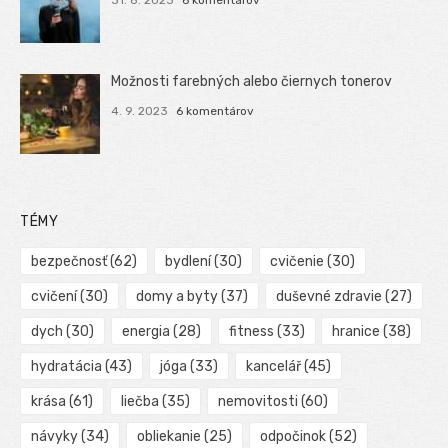
Možnosti farebných alebo čiernych tonerov
4. 9. 2023
6 komentárov
TÉMY
bezpečnosť
(62)
bydlení
(30)
cvičenie
(30)
cvičení
(30)
domy a byty
(37)
duševné zdravie
(27)
dych
(30)
energia
(28)
fitness
(33)
hranice
(38)
hydratácia
(43)
jóga
(33)
kancelář
(45)
krása
(61)
liečba
(35)
nemovitosti
(60)
návyky
(34)
obliekanie
(25)
odpočinok
(52)