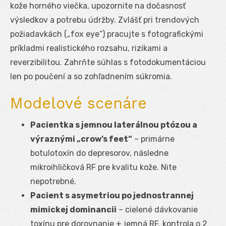
kože horného viečka, upozornite na dočasnosť
výsledkov a potrebu údržby. Zvlášť pri trendových
požiadavkách („fox eye“) pracujte s fotografickými
príkladmi realistického rozsahu, rizikami a
reverzibilitou. Zahrňte súhlas s fotodokumentáciou
len po poučení a so zohľadnením súkromia.
Modelové scenáre
Pacientka s jemnou laterálnou ptózou a
výraznými „crow’s feet“
– primárne
botulotoxín do depresorov, následne
mikroihličková RF pre kvalitu kože. Nite
nepotrebné.
Pacient s asymetriou po jednostrannej
mimickej dominancii
– cielené dávkovanie
toxínu pre dorovnanie + jemná RF, kontrola o 2