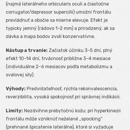
(najmä laterálneho orbicularis oculi a čiastočne
corrugator/depressor supercilii) umožní frontálu
prevládnuť a obočie sa mierne elevuje. Efekt je
typicky jemný (rádovo 1–2 mm) a prirodzený, ak sa
dávka a mapa bodov zvolí konzervatívne.
Nástup a trvanie:
Začiatok účinku 3–5 dní, plný
efekt 10–14 dní, trvácnosť približne 3–4 mesiace
(individuálne 2–6 mesiacov podľa metabolizmu a
svalovej sily).
Výhody:
Predvídateľnosť, rýchla rekonvalescencia,
reverzibilita, vysoká spokojnosť pri správnej indikácii.
Limity:
Nezdvihne prebytočnú kožu; pri hyperkinezii
frontálu môže vzniknúť neželané „spocking“
(prehnané špicatenie laterálne), ktoré si vyžaduje