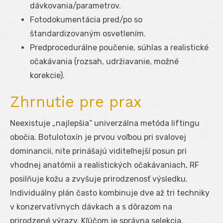
dávkovania/parametrov.
Fotodokumentácia pred/po so
štandardizovaným osvetlením.
Predprocedurálne poučenie, súhlas a realistické
očakávania (rozsah, udržiavanie, možné
korekcie).
Zhrnutie pre prax
Neexistuje „najlepšia“ univerzálna metóda liftingu
obočia. Botulotoxín je prvou voľbou pri svalovej
dominancii, nite prinášajú viditeľnejší posun pri
vhodnej anatómii a realistických očakávaniach, RF
posilňuje kožu a zvyšuje prirodzenosť výsledku.
Individuálny plán často kombinuje dve až tri techniky
v konzervatívnych dávkach a s dôrazom na
prirodzené výrazy. Kľúčom je správna selekcia,