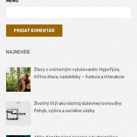
MENO
NAJNOVŠIE
Žľazy s vnútorným vylučovaním: Hypofýza,
štítna žľaza, nadobličky – funkcia a interakcia
Životný štýl ako nástroj duševnej rovnováhy:
Pohyb, výživa a sociálne väzby