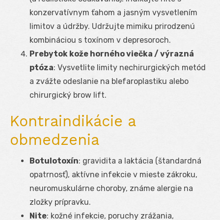
konzervatívnym ťahom a jasným vysvetlením
limitov a údržby. Udržujte mimiku prirodzenú
kombináciou s toxínom v depresoroch.
Prebytok kože horného viečka / výrazná
ptóza
: Vysvetlite limity nechirurgických metód
a zvážte odeslanie na blefaroplastiku alebo
chirurgický brow lift.
Kontraindikácie a
obmedzenia
Botulotoxín
: gravidita a laktácia (štandardná
opatrnosť), aktívne infekcie v mieste zákroku,
neuromuskulárne choroby, známe alergie na
zložky prípravku.
Nite
: kožné infekcie, poruchy zrážania,