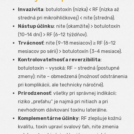
Invazivita
: botulotoxín (nízka) < RF (nízka až
stredná pri mikroihličkovej) < nite (stredná).
Nástup účinku
: nite (okamžite) > botulotoxín
(10–14 dní) > RF (6–12 týždňov).
Trvácnosť
: nite (9–18 mesiacov) ≥ RF (6–12
mesiacov po sérii) > botulotoxín (3–4 mesiace).
Kontrolovateľnosť a reverzibilita
:
botulotoxín – vysoká; RF – stredná (postupné
zmeny); nite – obmedzená (možnosť odstránenia
pri komplikácii, ale technicky náročné).
Prirodzenosť
: všetky pri správnej indikácii;
riziko „preťahu“ je najmä pri nitiach a pri
nevhodnom dávkovaní toxínu laterálne.
Komplementárne účinky
: RF zlepšuje kožnú
kvalitu, toxín upraví svalový ťah, nite zmenia