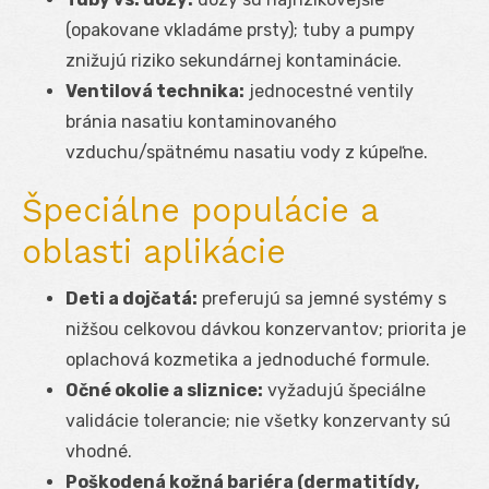
(opakovane vkladáme prsty); tuby a pumpy
znižujú riziko sekundárnej kontaminácie.
Ventilová technika:
jednocestné ventily
bránia nasatiu kontaminovaného
vzduchu/spätnému nasatiu vody z kúpeľne.
Špeciálne populácie a
oblasti aplikácie
Deti a dojčatá:
preferujú sa jemné systémy s
nižšou celkovou dávkou konzervantov; priorita je
oplachová kozmetika a jednoduché formule.
Očné okolie a sliznice:
vyžadujú špeciálne
validácie tolerancie; nie všetky konzervanty sú
vhodné.
Poškodená kožná bariéra (dermatitídy,