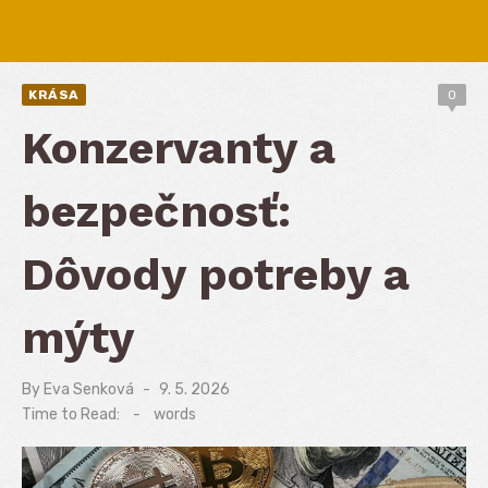
KRÁSA
0
Konzervanty a
bezpečnosť:
Dôvody potreby a
mýty
By
Eva Senková
Posted
9. 5. 2026
on
Time to Read:
-
words