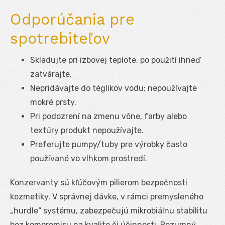
Odporúčania pre
spotrebiteľov
Skladujte pri izbovej teplote, po použití ihneď
zatvárajte.
Nepridávajte do téglikov vodu; nepoužívajte
mokré prsty.
Pri podozrení na zmenu vône, farby alebo
textúry produkt nepoužívajte.
Preferujte pumpy/tuby pre výrobky často
používané vo vlhkom prostredí.
Konzervanty sú kľúčovým pilierom bezpečnosti
kozmetiky. V správnej dávke, v rámci premysleného
„hurdle“ systému, zabezpečujú mikrobiálnu stabilitu
bez kompromisu na kvalite či účinnosti. Rozumný