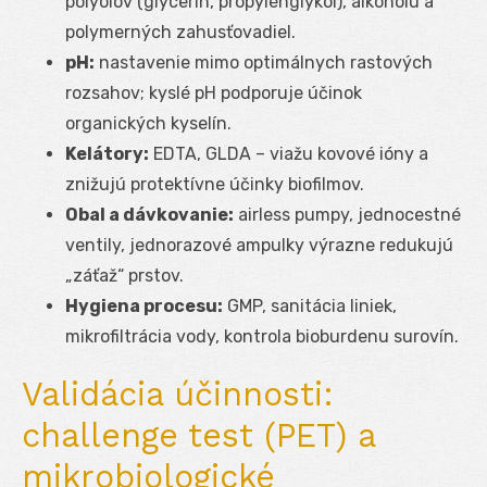
polyolov (glycerín, propylénglykol), alkoholu a
polymerných zahusťovadiel.
pH:
nastavenie mimo optimálnych rastových
rozsahov; kyslé pH podporuje účinok
organických kyselín.
Kelátory:
EDTA, GLDA – viažu kovové ióny a
znižujú protektívne účinky biofilmov.
Obal a dávkovanie:
airless pumpy, jednocestné
ventily, jednorazové ampulky výrazne redukujú
„záťaž“ prstov.
Hygiena procesu:
GMP, sanitácia liniek,
mikrofiltrácia vody, kontrola bioburdenu surovín.
Validácia účinnosti:
challenge test (PET) a
mikrobiologické