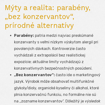
Mýty a realita: parabény,
„bez konzervantov“,
prírodné alternatívy
Parabény:
patria medzi najviac preskúmané
konzervanty s veľmi nízkym výskytom alergií pri
povolených dávkach. Kontroverzie často
vychádzali z extrapolácií bez realistickej
expozície; aktuálne limity vychádzajú z
konzervatívnych bezpečnostných posúdení.
„Bez konzervantov“:
často ide o marketingový
jazyk. Výrobok môže obsahovať multifunkčné
glykoly/dioly, organické kyseliny či alkohol, ktoré
plnia konzervačnú funkciu, no formálne nie sú
na „zozname konzervantov“. Dôležitý je
výsledok