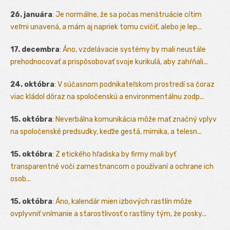
26. januára
:
Je normálne, že sa počas menštruácie cítim
veľmi unavená, a mám aj napriek tomu cvičiť, alebo je lep...
17. decembra
:
Áno, vzdelávacie systémy by mali neustále
prehodnocovať a prispôsobovať svoje kurikulá, aby zahŕňali...
24. októbra
:
V súčasnom podnikateľskom prostredí sa čoraz
viac kládol dôraz na spoločenskú a environmentálnu zodp...
15. októbra
:
Neverbálna komunikácia môže mať značný vplyv
na spoločenské predsudky, keďže gestá, mimika, a telesn...
15. októbra
:
Z etického hľadiska by firmy mali byť
transparentné voči zamestnancom o používaní a ochrane ich
osob...
15. októbra
:
Áno, kalendár mien izbových rastlín môže
ovplyvniť vnímanie a starostlivosť o rastliny tým, že posky...