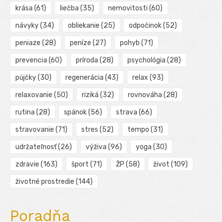
krása
(61)
liečba
(35)
nemovitosti
(60)
návyky
(34)
obliekanie
(25)
odpočinok
(52)
peniaze
(28)
peníze
(27)
pohyb
(71)
prevencia
(60)
príroda
(28)
psychológia
(28)
půjčky
(30)
regenerácia
(43)
relax
(93)
relaxovanie
(50)
riziká
(32)
rovnováha
(28)
rutina
(28)
spánok
(56)
strava
(66)
stravovanie
(71)
stres
(52)
tempo
(31)
udržateľnosť
(26)
výživa
(96)
yoga
(30)
zdravie
(163)
šport
(71)
ŽP
(58)
život
(109)
životné prostredie
(144)
Poradňa