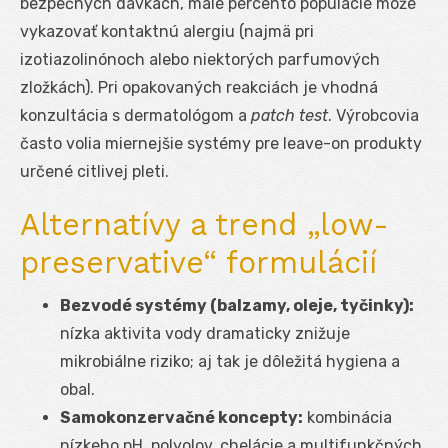
bezpečných dávkach, malé percento populácie môže
vykazovať kontaktnú alergiu (najmä pri
izotiazolinónoch alebo niektorých parfumových
zložkách). Pri opakovaných reakciách je vhodná
konzultácia s dermatológom a
patch test
. Výrobcovia
často volia miernejšie systémy pre leave-on produkty
určené citlivej pleti.
Alternatívy a trend „low-
preservative“ formulácií
Bezvodé systémy (balzamy, oleje, tyčinky):
nízka aktivita vody dramaticky znižuje
mikrobiálne riziko; aj tak je dôležitá hygiena a
obal.
Samokonzervačné koncepty:
kombinácia
nízkeho pH, polyolov, chelácie a multifunkčných