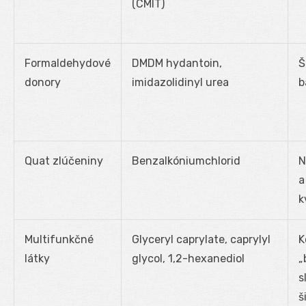
(CMIT)
Formaldehydové
DMDM hydantoin,
Š
donory
imidazolidinyl urea
b
Quat zlúčeniny
Benzalkóniumchlorid
N
a
k
Multifunkčné
Glyceryl caprylate, caprylyl
K
látky
glycol, 1,2-hexanediol
„
s
š