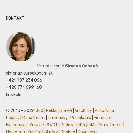
KONTAKT
šéfredaktorka
Simona Česaná
simona@euroekonom.sk
+421 907 234 066
+420 774 699 168
LinkedIn
© 2010 - 2026
SEO
|
Reklama a PR
|
Vrtuľníky
|
Autoškola
|
Reality
|
Manažment
|
Prijímáčky
|
Podnikanie
|
Financie
|
Ekonomika
|
Zdravie
|
SWOT
|
Podnikateľský plán
|
Manažment
|
Marketing
|
Kultúra
|
Skúšky
|
Obchod
|
Dovolenka