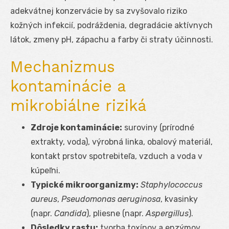
adekvátnej konzervácie by sa zvyšovalo riziko
kožných infekcií, podráždenia, degradácie aktívnych
látok, zmeny pH, zápachu a farby či straty účinnosti.
Mechanizmus
kontaminácie a
mikrobiálne riziká
Zdroje kontaminácie:
suroviny (prírodné
extrakty, voda), výrobná linka, obalový materiál,
kontakt prstov spotrebiteľa, vzduch a voda v
kúpeľni.
Typické mikroorganizmy:
Staphylococcus
aureus
,
Pseudomonas aeruginosa
, kvasinky
(napr.
Candida
), pliesne (napr.
Aspergillus
).
Dôsledky rastu:
tvorba toxínov a enzýmov,