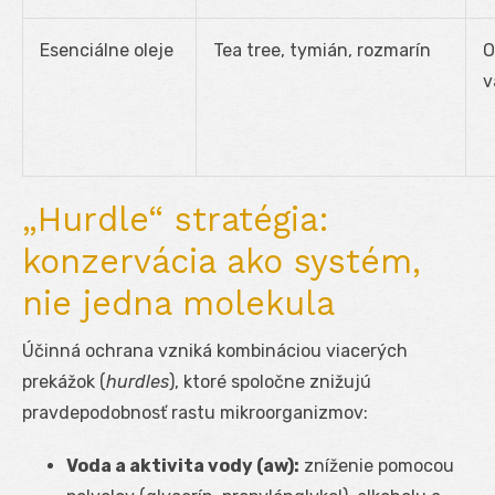
Esenciálne oleje
Tea tree, tymián, rozmarín
O
v
„Hurdle“ stratégia:
konzervácia ako systém,
nie jedna molekula
Účinná ochrana vzniká kombináciou viacerých
prekážok (
hurdles
), ktoré spoločne znižujú
pravdepodobnosť rastu mikroorganizmov:
Voda a aktivita vody (a
w
):
zníženie pomocou