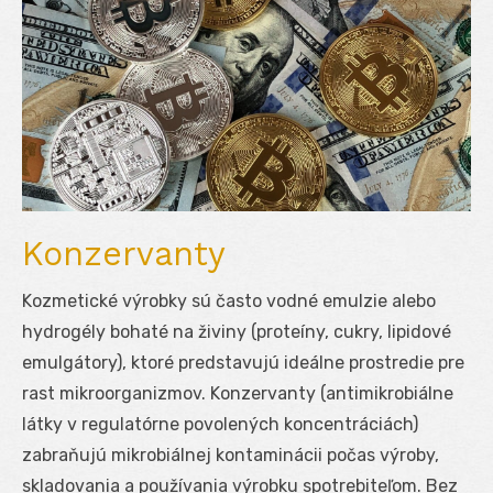
Konzervanty
Kozmetické výrobky sú často vodné emulzie alebo
hydrogély bohaté na živiny (proteíny, cukry, lipidové
emulgátory), ktoré predstavujú ideálne prostredie pre
rast mikroorganizmov. Konzervanty (antimikrobiálne
látky v regulatórne povolených koncentráciách)
zabraňujú mikrobiálnej kontaminácii počas výroby,
skladovania a používania výrobku spotrebiteľom. Bez