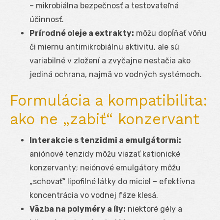
– mikrobiálna bezpečnosť a testovateľná
účinnosť.
Prírodné oleje a extrakty:
môžu dopĺňať vôňu
či miernu antimikrobiálnu aktivitu, ale sú
variabilné v zložení a zvyčajne nestačia ako
jediná ochrana, najmä vo vodných systémoch.
Formulácia a kompatibilita:
ako ne „zabiť“ konzervant
Interakcie s tenzidmi a emulgátormi:
aniónové tenzidy môžu viazať kationické
konzervanty; neiónové emulgátory môžu
„schovať“ lipofilné látky do miciel – efektívna
koncentrácia vo vodnej fáze klesá.
Väzba na polyméry a íly:
niektoré gély a