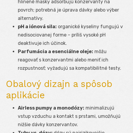
hlinené masky adsorbujú konzervanty na
povrch; potrebná je úprava dávky alebo výber
alternatívy.
pH a iónová sila:
organické kyseliny fungujú v
nedisociovanej forme – príliš vysoké pH
deaktivuje ich účinok.
Parfumácia a esenciálne oleje:
môžu
reagovať s konzervantmi alebo meniť ich
rozpustnosť; vyžadujú sa kompatibilitné testy.
Obalový dizajn a spôsob
aplikácie
Airless pumpy a monodózy:
minimalizujú
vstup vzduchu a kontakt s prstami, umožňujú
nižšie dávky konzervantov.
Tuby vs. dózy:
dózy sú najrizikovejšie