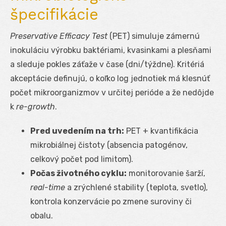
špecifikácie
Preservative Efficacy Test
(PET) simuluje zámernú
inokuláciu výrobku baktériami, kvasinkami a plesňami
a sleduje pokles záťaže v čase (dni/týždne). Kritériá
akceptácie definujú, o koľko log jednotiek má klesnúť
počet mikroorganizmov v určitej perióde a že nedôjde
k
re-growth
.
Pred uvedením na trh:
PET + kvantifikácia
mikrobiálnej čistoty (absencia patogénov,
celkový počet pod limitom).
Počas životného cyklu:
monitorovanie šarží,
real-time
a zrýchlené stability (teplota, svetlo),
kontrola konzervácie po zmene suroviny či
obalu.