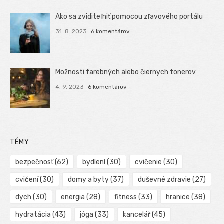
Ako sa zviditeľniť pomocou zľavového portálu
31. 8. 2023
6 komentárov
Možnosti farebných alebo čiernych tonerov
4. 9. 2023
6 komentárov
TÉMY
bezpečnosť
(62)
bydlení
(30)
cvičenie
(30)
cvičení
(30)
domy a byty
(37)
duševné zdravie
(27)
dych
(30)
energia
(28)
fitness
(33)
hranice
(38)
hydratácia
(43)
jóga
(33)
kancelář
(45)