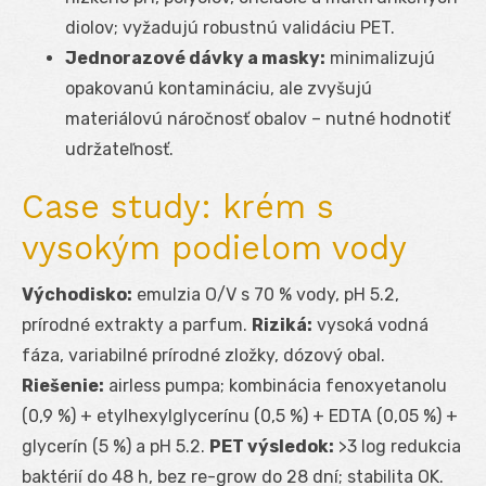
diolov; vyžadujú robustnú validáciu PET.
Jednorazové dávky a masky:
minimalizujú
opakovanú kontamináciu, ale zvyšujú
materiálovú náročnosť obalov – nutné hodnotiť
udržateľnosť.
Case study: krém s
vysokým podielom vody
Východisko:
emulzia O/V s 70 % vody, pH 5.2,
prírodné extrakty a parfum.
Riziká:
vysoká vodná
fáza, variabilné prírodné zložky, dózový obal.
Riešenie:
airless pumpa; kombinácia fenoxyetanolu
(0,9 %) + etylhexylglycerínu (0,5 %) + EDTA (0,05 %) +
glycerín (5 %) a pH 5.2.
PET výsledok:
>3 log redukcia
baktérií do 48 h, bez re-grow do 28 dní; stabilita OK.