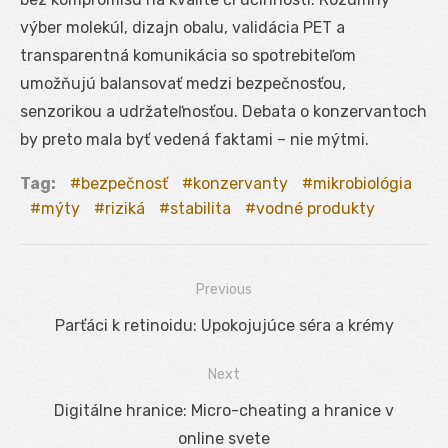
výber molekúl, dizajn obalu, validácia PET a
transparentná komunikácia so spotrebiteľom
umožňujú balansovať medzi bezpečnosťou,
senzorikou a udržateľnosťou. Debata o konzervantoch
by preto mala byť vedená faktami – nie mýtmi.
Tag:
bezpečnosť
konzervanty
mikrobiológia
mýty
riziká
stabilita
vodné produkty
Previous
Navigácia
Previous
Parťáci k retinoidu: Upokojujúce séra a krémy
v
post:
Next
článku
Next
Digitálne hranice: Micro-cheating a hranice v
post:
online svete