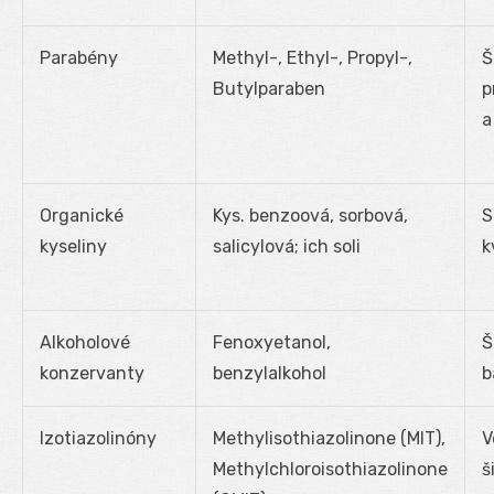
Parabény
Methyl-, Ethyl-, Propyl-,
Š
Butylparaben
p
a
Organické
Kys. benzoová, sorbová,
S
kyseliny
salicylová; ich soli
k
Alkoholové
Fenoxyetanol,
Š
konzervanty
benzylalkohol
b
Izotiazolinóny
Methylisothiazolinone (MIT),
V
Methylchloroisothiazolinone
š