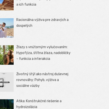
a ich funkcia
Racionálna výživa pre zdravých a
dospelých
Žľazy s vnútorným vylučovaním:
Hypofýza, štítna žľaza, nadobličky
– funkcia a interakcia
Životný štýl ako nástroj duševnej
rovnováhy: Pohyb, výživa a
sociálne väzby
Atika: Konštrukčné riešenie a
hydroizolácia