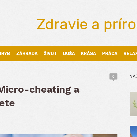
Zdravie a prír
OHYB
ZÁHRADA
ŽIVOT
DUŠA
KRÁSA
PRÁCA
RELA
NA
0
 Micro-cheating a
vete