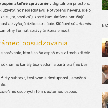
o popierateľné správanie
v digitálnom priestore,
luzivity, no nepredstavuje otvorenú neveru. Ide o
rakcie, „tajomstvá“), ktoré kumulatívne narúšajú
osť a zvyšujú riziko eskalácie. Kľúčové sú
intencia
,
NA
 samotný formát správy či ikona emodži.
 rámec posudzovania
správanie, ktoré spĺňa aspoň dva z troch kritérií:
, súkromné kanály bez vedomia partnera (nie
bez
:
flirty subtext, testovanie dostupnosti, emočná
níc.
zdieľanie osobných tém s externou osobou