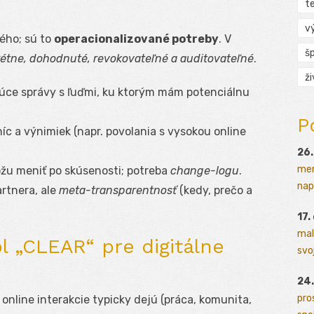
t
v
hého; sú to
operacionalizované potreby
. V
š
étne, dohodnuté, revokovateľné a auditovateľné
.
ž
ce správy s ľuďmi, ku ktorým mám potenciálnu
P
c a výnimiek (napr. povolania s vysokou online
26.
men
žu meniť po skúsenosti; potreba
change-logu
.
napr
artnera, ale
meta-transparentnosť
(kedy, prečo a
17.
mal
 „CLEAR“ pre digitálne
svoj
24.
pro
online interakcie typicky dejú (práca, komunita,