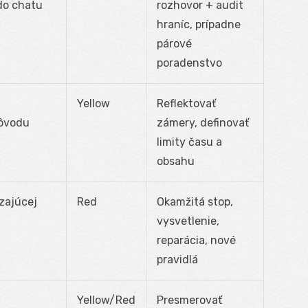
do chatu
rozhovor + audit
hraníc, prípadne
párové
poradenstvo
Yellow
Reflektovať
ôvodu
zámery, definovať
limity času a
obsahu
zajúcej
Red
Okamžitá stop,
vysvetlenie,
reparácia, nové
pravidlá
Yellow/Red
Presmerovať