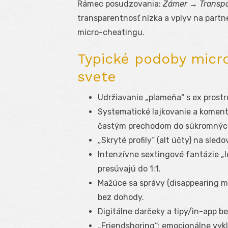
Rámec posudzovania:
Zámer → Transpa
transparentnosť nízka a vplyv na partn
micro-cheatingu.
Typické podoby micro
svete
Udržiavanie „plameňa“ s ex prost
Systematické lajkovanie a komen
častým prechodom do súkromných
„Skryté profily“ (alt účty) na sle
Intenzívne sextingové fantázie „l
presúvajú do 1:1.
Mažúce sa správy (disappearing m
bez dohody.
Digitálne darčeky a tipy/in-app 
„Friendshoring“: emocionálne vyk