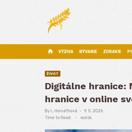
Skip
to
content
home
VÝŽIVA
BÝVANIE
ZDRAVIE
P
ŽIVOT
Digitálne hranice:
hranice v online s
By
L. Horváthová
Posted
9. 5. 2026
on
Time to Read:
-
words