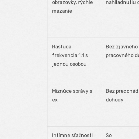
obrazovky, rýchle
nahliadnutiu 
mazanie
Rastúca
Bez zjavného
frekvencia 1:1 s
pracovného d
jednou osobou
Miznúce správy s
Bez predchád
ex
dohody
Intímne sťažnosti
So