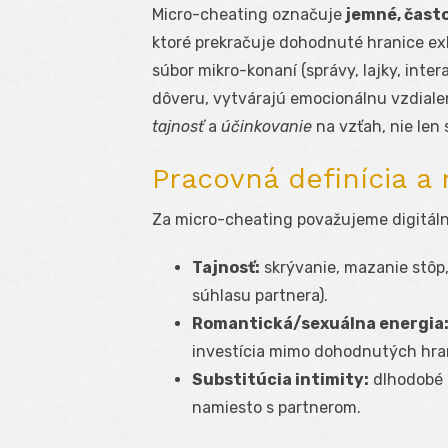
Micro-cheating označuje
jemné, čast
ktoré prekračuje dohodnuté hranice exk
súbor mikro-konaní (správy, lajky, inte
dôveru, vytvárajú emocionálnu vzdialen
tajnosť
a
účinkovanie
na vzťah, nie len
Pracovná definícia a
Za micro-cheating považujeme digitálne 
Tajnosť:
skrývanie, mazanie stôp
súhlasu partnera).
Romantická/sexuálna energia
investícia mimo dohodnutých hra
Substitúcia intimity:
dlhodobé 
namiesto s partnerom.