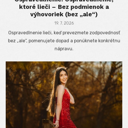
ktoré lieči – Bez podmienok a
výhovoriek (bez „ale“)
Posted
19. 7. 2026
on
Ospravedlnenie lieči, keď prevezmete zodpovednosť
bez „ale“, pomenujete dopad a ponúknete konkrétnu
nápravu.