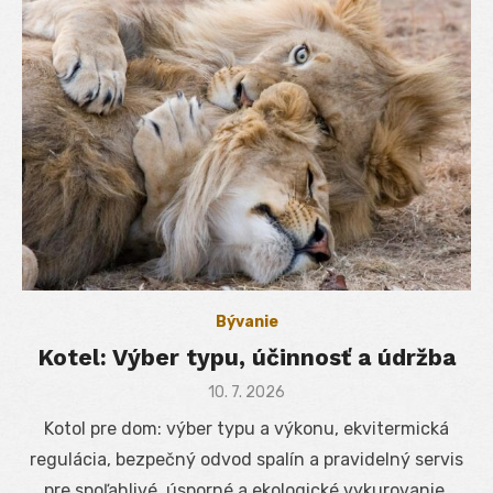
Bývanie
Kotel: Výber typu, účinnosť a údržba
Posted
10. 7. 2026
on
Kotol pre dom: výber typu a výkonu, ekvitermická
regulácia, bezpečný odvod spalín a pravidelný servis
pre spoľahlivé, úsporné a ekologické vykurovanie.