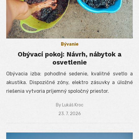
Bývanie
Obývací pokoj: Návrh, nábytok a
osvetlenie
Obývacia izba: pohodlné sedenie, kvalitné svetlo a
akustika. Dispozičné zóny, elektro zásuvky a úložné
riešenia vytvoria príjemný spoločný priestor.
By
Lukáš Kroc
Posted
23. 7. 2026
on