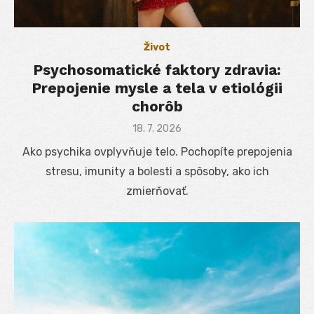
Život
Psychosomatické faktory zdravia:
Prepojenie mysle a tela v etiológii
chorôb
Posted
18. 7. 2026
on
Ako psychika ovplyvňuje telo. Pochopíte prepojenia
stresu, imunity a bolesti a spôsoby, ako ich
zmierňovať.