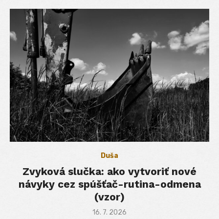
Duša
Zvyková slučka: ako vytvoriť nové
návyky cez spúšťač-rutina-odmena
(vzor)
Posted
16. 7. 2026