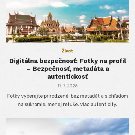
Život
Digitálna bezpečnosť: Fotky na profil
– Bezpečnosť, metadáta a
autentickosť
Posted
17. 7. 2026
on
Fotky vyberajte prirodzené, bez metadát a s ohľadom
na súkromie; menej retuše, viac autenticity.