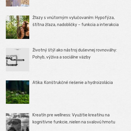
Žľazy s vnútorným vylučovaním: Hypofýza,
štítna žľaza, nadobličky – funkcia a interakcia
Životný štýl ako nástroj duševnej rovnováhy:
Pohyb, výživa a sociálne väzby
Atika: Konštrukčné riešenie a hydroizolácia
Kreatín pre wellness: Využitie kreatínu na
kognitívne funkcie, nielen na svalovú hmotu