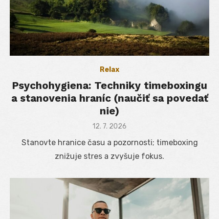
Relax
Psychohygiena: Techniky timeboxingu
a stanovenia hraníc (naučiť sa povedať
nie)
Posted
12. 7. 2026
on
Stanovte hranice času a pozornosti; timeboxing
znižuje stres a zvyšuje fokus.