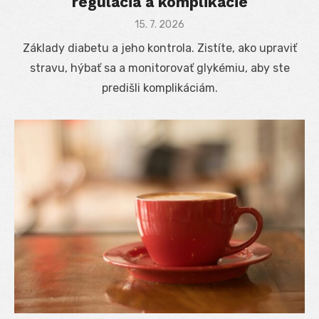
regulácia a komplikácie
Posted
15. 7. 2026
on
Základy diabetu a jeho kontrola. Zistíte, ako upraviť
stravu, hýbať sa a monitorovať glykémiu, aby ste
predišli komplikáciám.