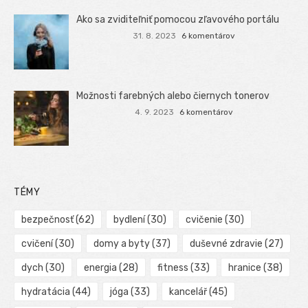
Ako sa zviditeľniť pomocou zľavového portálu
31. 8. 2023
6 komentárov
Možnosti farebných alebo čiernych tonerov
4. 9. 2023
6 komentárov
TÉMY
bezpečnosť
(62)
bydlení
(30)
cvičenie
(30)
cvičení
(30)
domy a byty
(37)
duševné zdravie
(27)
dych
(30)
energia
(28)
fitness
(33)
hranice
(38)
hydratácia
(44)
jóga
(33)
kancelář
(45)