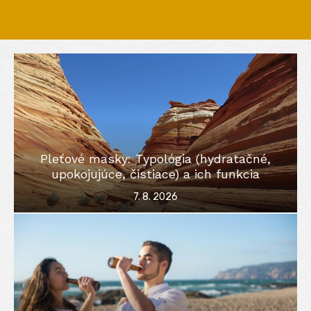
Pleťové masky: Typológia (hydratačné,
upokojujúce, čistiace) a ich funkcia
Posted
7. 8. 2026
on