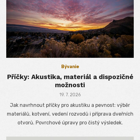
Bývanie
Příčky: Akustika, materiál a dispozičné
možnosti
Posted
19. 7. 2026
on
Jak navrhnout příčky pro akustiku a pevnost: výběr
materiálů, kotvení, vedení rozvodů i příprava dveřních
otvorů. Povrchové úpravy pro čistý výsledek.