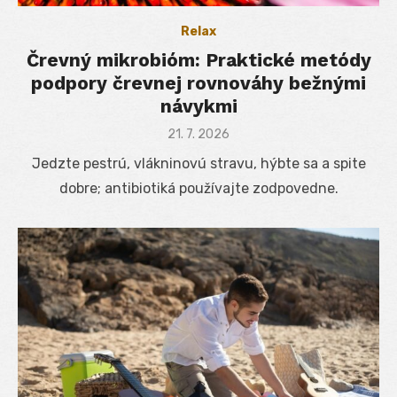
Relax
Črevný mikrobióm: Praktické metódy
podpory črevnej rovnováhy bežnými
návykmi
Posted
21. 7. 2026
on
Jedzte pestrú, vlákninovú stravu, hýbte sa a spite
dobre; antibiotiká používajte zodpovedne.