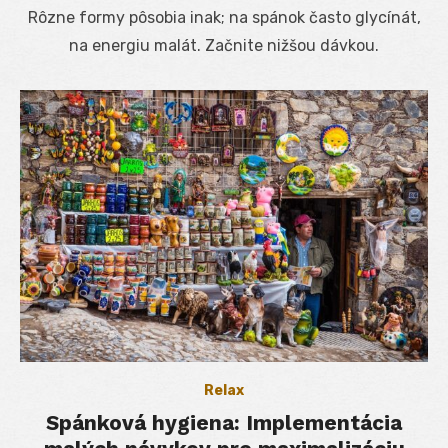
on
Rôzne formy pôsobia inak; na spánok často glycínát,
na energiu malát. Začnite nižšou dávkou.
Relax
Spánková hygiena: Implementácia