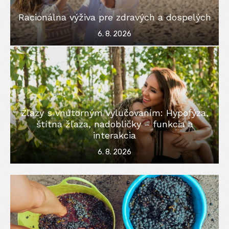
Racionálna výživa pre zdravých a dospelých
Posted
6. 8. 2026
on
Žľazy s vnútorným vylučovaním: Hypofýza,
štítna žľaza, nadobličky – funkcia a
interakcia
Posted
6. 8. 2026
on