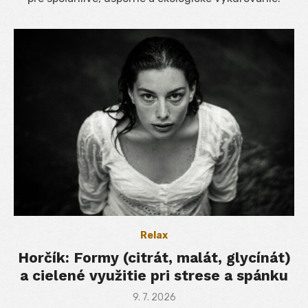
Relax
Horčík: Formy (citrát, malát, glycínát)
a cielené využitie pri strese a spánku
Posted
9. 7. 2026