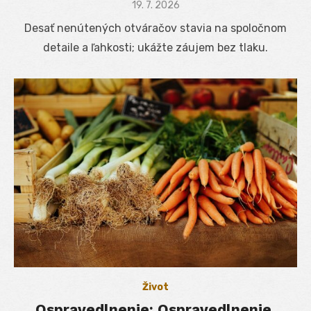
Posted
19. 7. 2026
on
Desať nenútených otváračov stavia na spoločnom
detaile a ľahkosti; ukážte záujem bez tlaku.
Život
Ospravedlnenie: Ospravedlnenie,