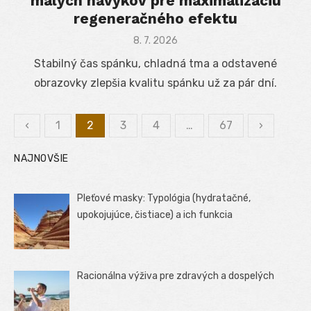
malých návykov pre maximalizáciu
regeneračného efektu
Posted
8. 7. 2026
on
Stabilný čas spánku, chladná tma a odstavené
obrazovky zlepšia kvalitu spánku už za pár dní.
‹
1
2
3
4
…
67
›
Stránkovanie
NAJNOVŠIE
príspevkov
Pleťové masky: Typológia (hydratačné,
upokojujúce, čistiace) a ich funkcia
Racionálna výživa pre zdravých a dospelých