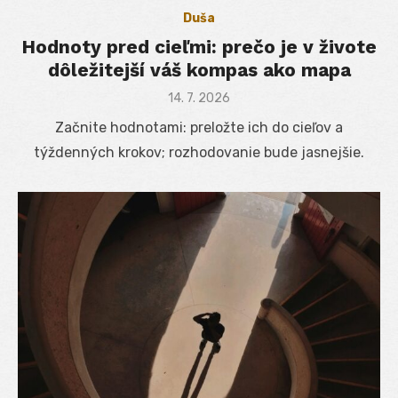
Duša
Hodnoty pred cieľmi: prečo je v živote
dôležitejší váš kompas ako mapa
Posted
14. 7. 2026
on
Začnite hodnotami: preložte ich do cieľov a
týždenných krokov; rozhodovanie bude jasnejšie.