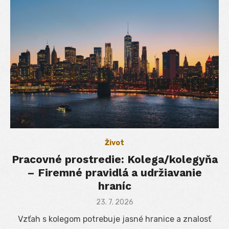
Život
Pracovné prostredie: Kolega/kolegyňa
– Firemné pravidlá a udržiavanie
hraníc
Posted
23. 7. 2026
on
Vzťah s kolegom potrebuje jasné hranice a znalosť