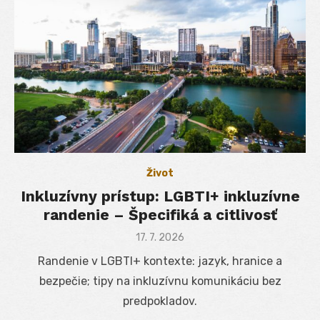
Život
Inkluzívny prístup: LGBTI+ inkluzívne
randenie – Špecifiká a citlivosť
Posted
17. 7. 2026
on
Randenie v LGBTI+ kontexte: jazyk, hranice a
bezpečie; tipy na inkluzívnu komunikáciu bez
predpokladov.