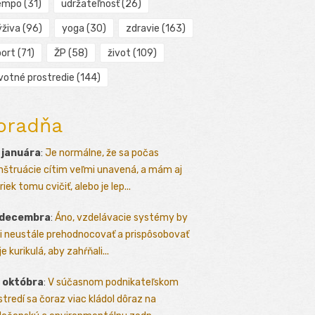
empo
(31)
udržateľnosť
(26)
ýživa
(96)
yoga
(30)
zdravie
(163)
port
(71)
ŽP
(58)
život
(109)
ivotné prostredie
(144)
oradňa
 januára
:
Je normálne, že sa počas
štruácie cítim veľmi unavená, a mám aj
iek tomu cvičiť, alebo je lep...
 decembra
:
Áno, vzdelávacie systémy by
i neustále prehodnocovať a prispôsobovať
e kurikulá, aby zahŕňali...
 októbra
:
V súčasnom podnikateľskom
stredí sa čoraz viac kládol dôraz na