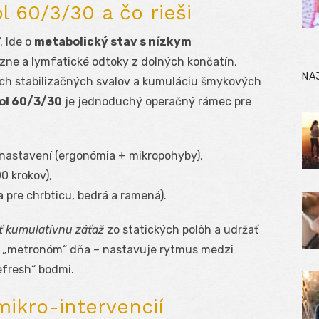
l 60/3/30 a čo rieši
. Ide o
metabolický stav s nízkym
zne a lymfatické odtoky z dolných končatín,
NA
ch stabilizačných svalov a kumuláciu šmykových
ol 60/3/30
je jednoduchý operačný rámec pre
nastavení (ergonómia + mikropohyby),
 krokov),
 pre chrbticu, bedrá a ramená).
iť kumulatívnu záťaž
zo statických polôh a udržať
ko „metronóm“ dňa – nastavuje rytmus medzi
efresh“ bodmi.
mikro-intervencií