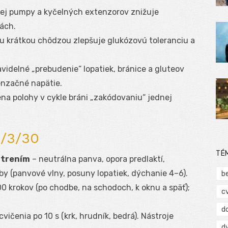
vej pumpy a kyčelných extenzorov znižuje
ách.
u krátkou chôdzou zlepšuje glukózovú toleranciu a
videlné „prebudenie“ lopatiek, bránice a gluteov
penzačné napätie.
a polohy v cykle bráni „zakódovaniu“ jednej
0/3/30
TÉ
 trením
– neutrálna panva, opora predlaktí,
by (panvové vlny, posuny lopatiek, dýchanie 4–6).
b
 krokov (po chodbe, na schodoch, k oknu a späť);
c
d
 cvičenia po 10 s (krk, hrudník, bedrá). Nástroje
d