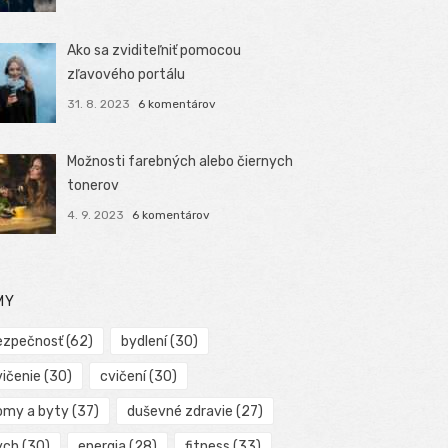
Ako sa zviditeľniť pomocou
zľavového portálu
31. 8. 2023
6 komentárov
Možnosti farebných alebo čiernych
tonerov
4. 9. 2023
6 komentárov
MY
ezpečnosť
(62)
bydlení
(30)
vičenie
(30)
cvičení
(30)
omy a byty
(37)
duševné zdravie
(27)
ych
(30)
energia
(28)
fitness
(33)