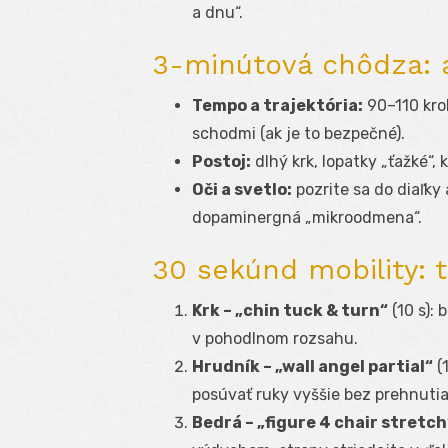
a dnu“.
3-minútová chôdza: 
Tempo a trajektória:
90–110 kro
schodmi (ak je to bezpečné).
Postoj:
dlhý krk, lopatky „ťažké“, 
Oči a svetlo:
pozrite sa do diaľky
dopaminergná „mikroodmena“.
30 sekúnd mobility: 
Krk – „chin tuck & turn“
(10 s):
v pohodlnom rozsahu.
Hrudník – „wall angel partial“
(1
posúvať ruky vyššie bez prehnutia
Bedrá – „figure 4 chair stretch