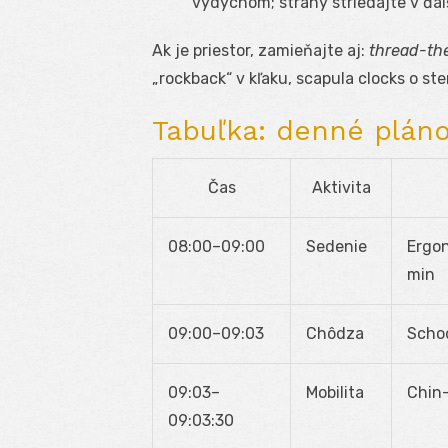
výdychom; strany striedajte v ďal
Ak je priestor, zamieňajte aj:
thread-th
„rockback“ v kľaku, scapula clocks o ste
Tabuľka: denné pláno
Čas
Aktivita
08:00–09:00
Sedenie
Ergon
min
09:00–09:03
Chôdza
Scho
09:03–
Mobilita
Chin-
09:03:30