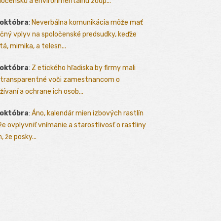
ločenskú a environmentálnu zodp...
 októbra
:
Neverbálna komunikácia môže mať
čný vplyv na spoločenské predsudky, keďže
tá, mimika, a telesn...
 októbra
:
Z etického hľadiska by firmy mali
 transparentné voči zamestnancom o
žívaní a ochrane ich osob...
 októbra
:
Áno, kalendár mien izbových rastlín
e ovplyvniť vnímanie a starostlivosť o rastliny
, že posky...