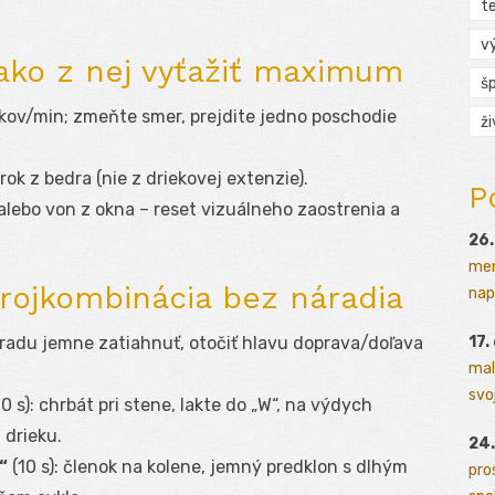
t
v
ako z nej vyťažiť maximum
š
kov/min; zmeňte smer, prejdite jedno poschodie
ž
krok z bedra (nie z driekovej extenzie).
P
 alebo von z okna – reset vizuálneho zaostrenia a
26.
men
trojkombinácia bez náradia
napr
17.
 bradu jemne zatiahnuť, otočiť hlavu doprava/doľava
mal
svoj
0 s): chrbát pri stene, lakte do „W“, na výdych
 drieku.
24.
“
(10 s): členok na kolene, jemný predklon s dlhým
pro