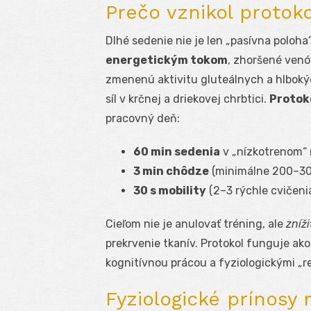
Prečo vznikol protoko
Dlhé sedenie nie je len „pasívna poloha“
energetickým tokom
, zhoršené venó
zmenenú aktivitu gluteálnych a hlboký
síl v krčnej a driekovej chrbtici.
Protok
pracovný deň:
60 min sedenia
v „nízkotrenom“ 
3 min chôdze
(minimálne 200–300
30 s mobility
(2–3 rýchle cvičenia
Cieľom nie je anulovať tréning, ale
zníž
prekrvenie tkanív. Protokol funguje a
kognitívnou prácou a fyziologickými „r
Fyziologické prínosy 