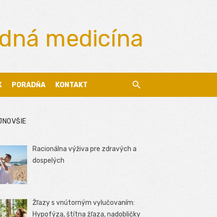
odná medicína
X
PORADŇA
KONTAKT
JNOVŠIE
Racionálna výživa pre zdravých a
dospelých
Žľazy s vnútorným vylučovaním:
Hypofýza, štítna žľaza, nadobličky