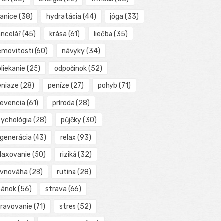
ranice
(38)
hydratácia
(44)
jóga
(33)
ancelář
(45)
krása
(61)
liečba
(35)
emovitosti
(60)
návyky
(34)
liekanie
(25)
odpočinok
(52)
eniaze
(28)
peníze
(27)
pohyb
(71)
revencia
(61)
príroda
(28)
sychológia
(28)
půjčky
(30)
egenerácia
(43)
relax
(93)
elaxovanie
(50)
riziká
(32)
ovnováha
(28)
rutina
(28)
pánok
(56)
strava
(66)
travovanie
(71)
stres
(52)