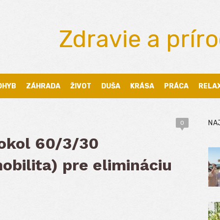
Zdravie a prír
OHYB
ZÁHRADA
ŽIVOT
DUŠA
KRÁSA
PRÁCA
RELA
NA
0
tokol 60/3/30
bilita) pre elimináciu