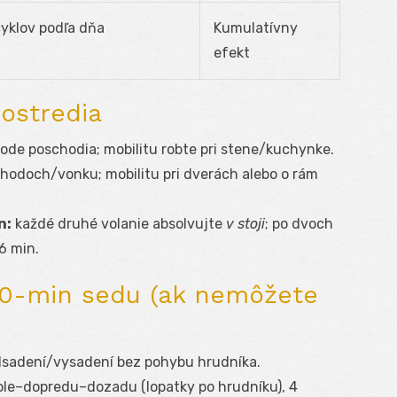
yklov podľa dňa
Kumulatívny
efekt
rostredia
ode poschodia; mobilitu robte pri stene/kuchynke.
hodoch/vonku; mobilitu pri dverách alebo o rám
n:
každé druhé volanie absolvujte
v stoji
; po dvoch
6 min.
60-min sedu (ak nemôžete
sadení/vysadení bez pohybu hrudníka.
e–dopredu–dozadu (lopatky po hrudníku), 4