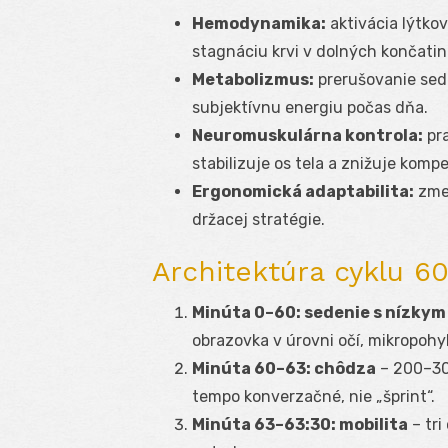
Hemodynamika:
aktivácia lýtko
stagnáciu krvi v dolných končatin
Metabolizmus:
prerušovanie sed
subjektívnu energiu počas dňa.
Neuromuskulárna kontrola:
pra
stabilizuje os tela a znižuje kom
Ergonomická adaptabilita:
zmen
držacej stratégie.
Architektúra cyklu 6
Minúta 0–60: sedenie s nízkym
obrazovka v úrovni očí, mikropohy
Minúta 60–63: chôdza
– 200–300
tempo konverzačné, nie „šprint“.
Minúta 63–63:30: mobilita
– tri