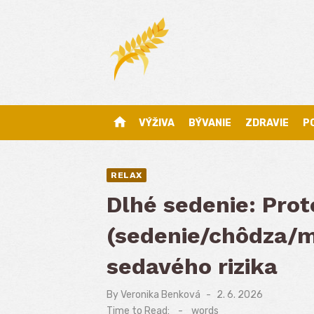
Skip
to
content
home
VÝŽIVA
BÝVANIE
ZDRAVIE
P
RELAX
Dlhé sedenie: Pro
(sedenie/chôdza/mo
sedavého rizika
By
Veronika Benková
Posted
2. 6. 2026
on
Time to Read:
-
words