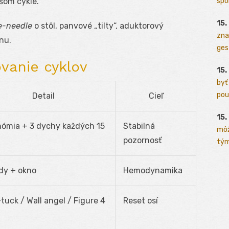
spo
šom cykle.
15.
e-needle
o stôl, panvové „tilty“, aduktorový
zna
nu.
ges
vanie cyklov
15.
byť
pou
Detail
Cieľ
15.
ómia + 3 dychy každých 15
Stabilná
môž
pozornosť
tým
dy + okno
Hemodynamika
tuck / Wall angel / Figure 4
Reset osí