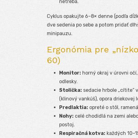
netreba.
Cyklus opakujte 6–8× denne (podľa dĺžk
dve sedenia po sebe a potom pridať dlh
minipauzu.
Ergonómia pre „nízko
60)
Monitor:
horný okraj v úrovni očí
odlesky.
Stolička:
sedacie hrbole „cítite“ 
(klinový vankúš), opora driekovej
Predlaktia:
opreté o stôl, ramená
Nohy:
celé chodidlá na zemi alebo
postoj.
Respiračná kotva:
každých 10–15