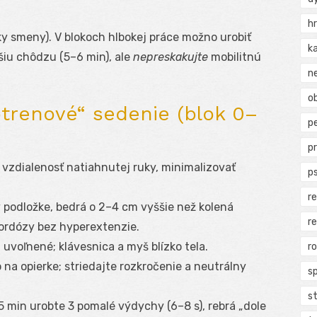
h
y smeny). V blokoch hlbokej práce možno urobiť
k
šiu chôdzu (5–6 min), ale
nepreskakujte
mobilitnú
n
ob
trenové“ sedenie (blok 0–
p
p
, vzdialenosť natiahnutej ruky, minimalizovať
p
r
v podložke, bedrá o 2–4 cm vyššie než kolená
r
 lordózy bez hyperextenzie.
 uvoľnené; klávesnica a myš blízko tela.
r
 na opierke; striedajte rozkročenie a neutrálny
s
s
 min urobte 3 pomalé výdychy (6–8 s), rebrá „dole