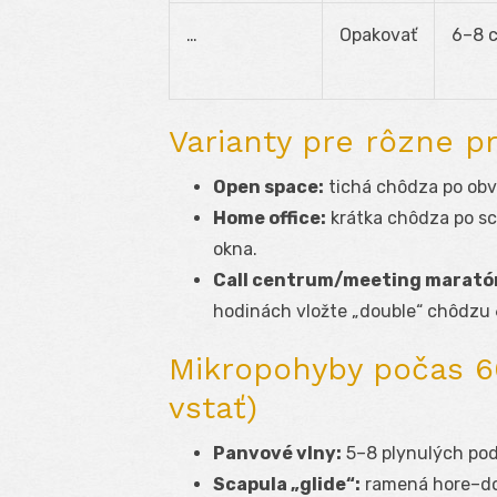
…
Opakovať
6–8 c
Varianty pre rôzne p
Open space:
tichá chôdza po obv
Home office:
krátka chôdza po sc
okna.
Call centrum/meeting marató
hodinách vložte „double“ chôdzu 
Mikropohyby počas 
vstať)
Panvové vlny:
5–8 plynulých pod
Scapula „glide“:
ramená hore–dol