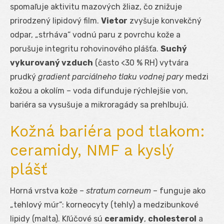
spomaľuje aktivitu mazových žliaz, čo znižuje
prirodzený lipidový film.
Vietor
zvyšuje konvekčný
odpar, „strháva“ vodnú paru z povrchu kože a
porušuje integritu rohovinového plášťa.
Suchý
vykurovaný vzduch
(často <30 % RH) vytvára
prudký
gradient parciálneho tlaku vodnej pary
medzi
kožou a okolím – voda difunduje rýchlejšie von,
bariéra sa vysušuje a mikroragády sa prehlbujú.
Kožná bariéra pod tlakom:
ceramidy, NMF a kyslý
plášť
Horná vrstva kože –
stratum corneum
– funguje ako
„tehlový múr“: korneocyty (tehly) a medzibunkové
lipidy (malta). Kľúčové sú
ceramidy
,
cholesterol
a