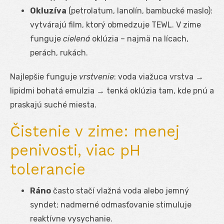
Okluzíva
(petrolatum, lanolín, bambucké maslo):
vytvárajú film, ktorý obmedzuje TEWL. V zime
funguje
cielená
oklúzia – najmä na lícach,
perách, rukách.
Najlepšie funguje
vrstvenie
: voda viažuca vrstva →
lipidmi bohatá emulzia → tenká oklúzia tam, kde pnú a
praskajú suché miesta.
Čistenie v zime: menej
penivosti, viac pH
tolerancie
Ráno
často stačí vlažná voda alebo jemný
syndet; nadmerné odmasťovanie stimuluje
reaktívne vysychanie.