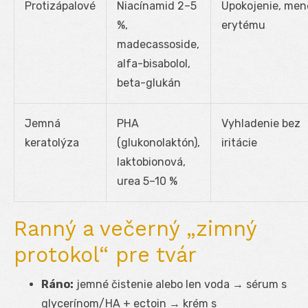
Protizápalové
Niacínamid 2–5
Upokojenie, men
%,
erytému
madecassoside,
alfa-bisabolol,
beta-glukán
Jemná
PHA
Vyhladenie bez
keratolýza
(glukonolaktón),
iritácie
laktobionová,
urea 5–10 %
Ranný a večerný „zimný
protokol“ pre tvár
Ráno:
jemné čistenie alebo len voda → sérum s
glycerínom/HA + ectoin → krém s