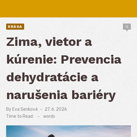
KRÁSA
0
Zima, vietor a
kúrenie: Prevencia
dehydratácie a
narušenia bariéry
By
Eva Senková
Posted
27. 6. 2026
on
Time to Read:
-
words