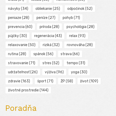
návyky
(34)
obliekanie
(25)
odpočinok
(52)
peniaze
(28)
peníze
(27)
pohyb
(71)
prevencia
(60)
príroda
(28)
psychológia
(28)
půjčky
(30)
regenerácia
(43)
relax
(93)
relaxovanie
(50)
riziká
(32)
rovnováha
(28)
rutina
(28)
spánok
(56)
strava
(66)
stravovanie
(71)
stres
(52)
tempo
(31)
udržateľnosť
(26)
výživa
(96)
yoga
(30)
zdravie
(163)
šport
(71)
ŽP
(58)
život
(109)
životné prostredie
(144)
Poradňa