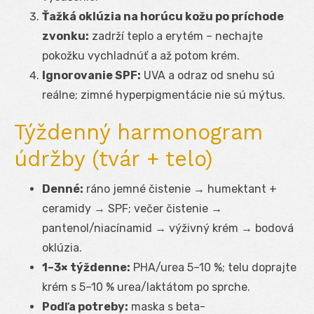
Ťažká oklúzia na horúcu kožu po príchode
zvonku:
zadrží teplo a erytém – nechajte
pokožku vychladnúť a až potom krém.
Ignorovanie SPF:
UVA a odraz od snehu sú
reálne; zimné hyperpigmentácie nie sú mýtus.
Týždenný harmonogram
údržby (tvár + telo)
Denné:
ráno jemné čistenie → humektant +
ceramidy → SPF; večer čistenie →
pantenol/niacínamid → výživný krém → bodová
oklúzia.
1–3× týždenne:
PHA/urea 5–10 %; telu doprajte
krém s 5–10 % urea/laktátom po sprche.
Podľa potreby:
maska s beta-