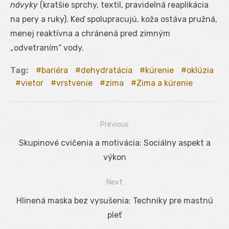
návyky
(kratšie sprchy, textil, pravidelná reaplikácia
na pery a ruky). Keď spolupracujú, koža ostáva pružná,
menej reaktívna a chránená pred zimným
„odvetraním“ vody.
Tag:
bariéra
dehydratácia
kúrenie
oklúzia
vietor
vrstvenie
zima
Zima a kúrenie
Previous
Navigácia
Previous
Skupinové cvičenia a motivácia: Sociálny aspekt a
v
post:
výkon
článku
Next
Next
Hlinená maska bez vysušenia: Techniky pre mastnú
post:
pleť