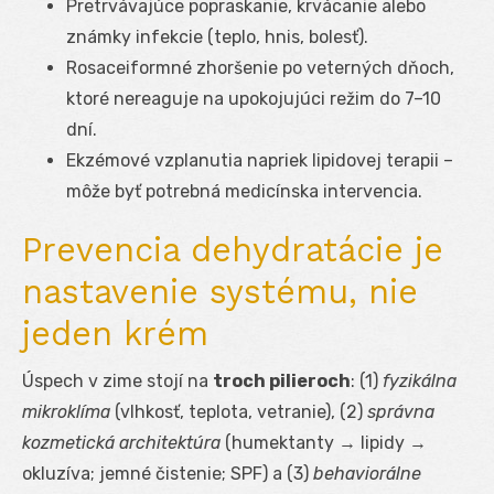
Pretrvávajúce popraskanie, krvácanie alebo
známky infekcie (teplo, hnis, bolesť).
Rosaceiformné zhoršenie po veterných dňoch,
ktoré nereaguje na upokojujúci režim do 7–10
dní.
Ekzémové vzplanutia napriek lipidovej terapii –
môže byť potrebná medicínska intervencia.
Prevencia dehydratácie je
nastavenie systému, nie
jeden krém
Úspech v zime stojí na
troch pilieroch
: (1)
fyzikálna
mikroklíma
(vlhkosť, teplota, vetranie), (2)
správna
kozmetická architektúra
(humektanty → lipidy →
okluzíva; jemné čistenie; SPF) a (3)
behaviorálne