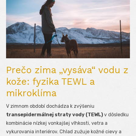
Prečo zima „vysáva“ vodu z
kože: fyzika TEWL a
mikroklíma
V zimnom období dochádza k zvýšeniu
transepidermálnej straty vody (TEWL)
v dôsledku
kombinácie nízkej vonkajšej vlhkosti, vetra a
vykurovania interiérov. Chlad zužuje kožné cievy a