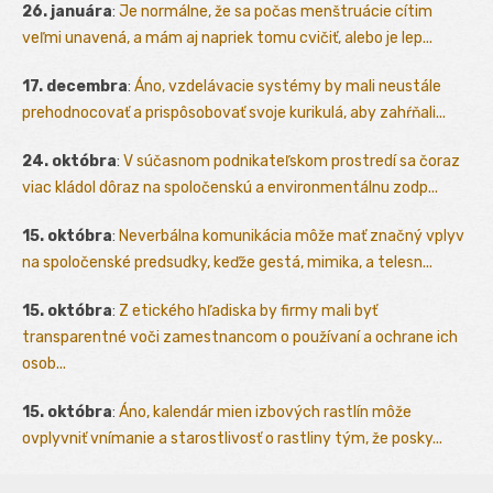
26. januára
:
Je normálne, že sa počas menštruácie cítim
veľmi unavená, a mám aj napriek tomu cvičiť, alebo je lep...
17. decembra
:
Áno, vzdelávacie systémy by mali neustále
prehodnocovať a prispôsobovať svoje kurikulá, aby zahŕňali...
24. októbra
:
V súčasnom podnikateľskom prostredí sa čoraz
viac kládol dôraz na spoločenskú a environmentálnu zodp...
15. októbra
:
Neverbálna komunikácia môže mať značný vplyv
na spoločenské predsudky, keďže gestá, mimika, a telesn...
15. októbra
:
Z etického hľadiska by firmy mali byť
transparentné voči zamestnancom o používaní a ochrane ich
osob...
15. októbra
:
Áno, kalendár mien izbových rastlín môže
ovplyvniť vnímanie a starostlivosť o rastliny tým, že posky...