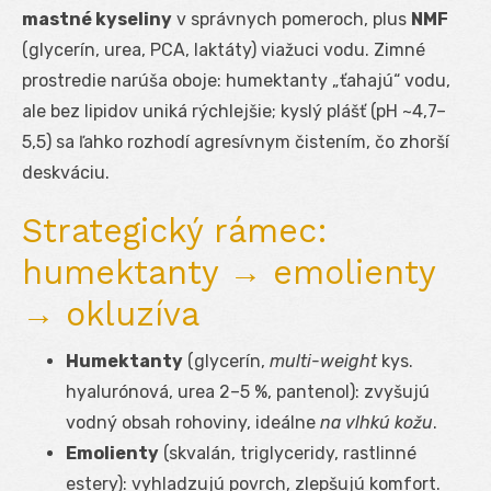
mastné kyseliny
v správnych pomeroch, plus
NMF
(glycerín, urea, PCA, laktáty) viažuci vodu. Zimné
prostredie narúša oboje: humektanty „ťahajú“ vodu,
ale bez lipidov uniká rýchlejšie; kyslý plášť (pH ~4,7–
5,5) sa ľahko rozhodí agresívnym čistením, čo zhorší
deskváciu.
Strategický rámec:
humektanty → emolienty
→ okluzíva
Humektanty
(glycerín,
multi-weight
kys.
hyalurónová, urea 2–5 %, pantenol): zvyšujú
vodný obsah rohoviny, ideálne
na vlhkú kožu
.
Emolienty
(skvalán, triglyceridy, rastlinné
estery): vyhladzujú povrch, zlepšujú komfort.