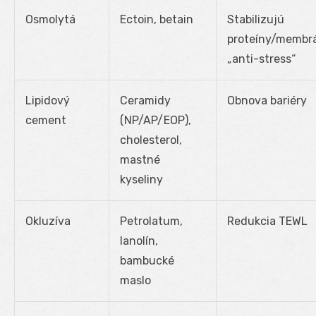
Osmolytá
Ectoin, betain
Stabilizujú
proteíny/membr
„anti-stress“
Lipidový
Ceramidy
Obnova bariéry
cement
(NP/AP/EOP),
cholesterol,
mastné
kyseliny
Okluzíva
Petrolatum,
Redukcia TEWL
lanolín,
bambucké
maslo