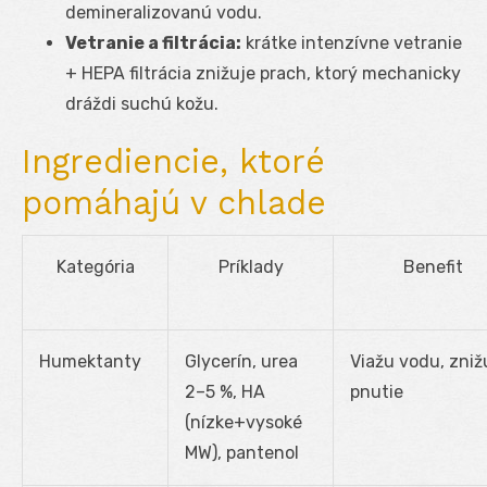
demineralizovanú vodu.
Vetranie a filtrácia:
krátke intenzívne vetranie
+ HEPA filtrácia znižuje prach, ktorý mechanicky
dráždi suchú kožu.
Ingrediencie, ktoré
pomáhajú v chlade
Kategória
Príklady
Benefit
Humektanty
Glycerín, urea
Viažu vodu, zniž
2–5 %, HA
pnutie
(nízke+vysoké
MW), pantenol