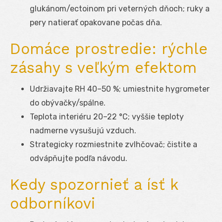
glukánom/ectoinom pri veterných dňoch; ruky a
pery natierať opakovane počas dňa.
Domáce prostredie: rýchle
zásahy s veľkým efektom
Udržiavajte RH 40–50 %; umiestnite hygrometer
do obývačky/spálne.
Teplota interiéru 20–22 °C; vyššie teploty
nadmerne vysušujú vzduch.
Strategicky rozmiestnite zvlhčovač; čistite a
odvápňujte podľa návodu.
Kedy spozornieť a ísť k
odborníkovi