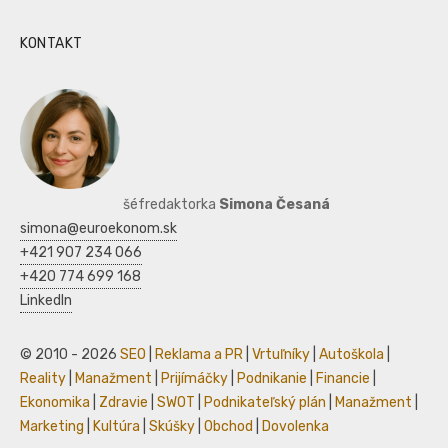
KONTAKT
šéfredaktorka
Simona Česaná
simona@euroekonom.sk
+421 907 234 066
+420 774 699 168
LinkedIn
© 2010 - 2026
SEO
|
Reklama a PR
|
Vrtuľníky
|
Autoškola
|
Reality
|
Manažment
|
Prijímáčky
|
Podnikanie
|
Financie
|
Ekonomika
|
Zdravie
|
SWOT
|
Podnikateľský plán
|
Manažment
|
Marketing
|
Kultúra
|
Skúšky
|
Obchod
|
Dovolenka