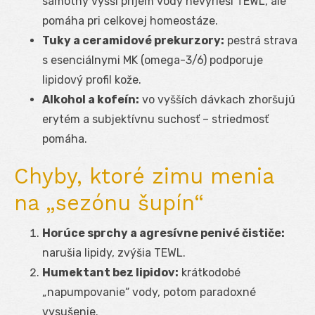
samotný vyšší príjem vody nevyrieši TEWL, ale
pomáha pri celkovej homeostáze.
Tuky a ceramidové prekurzory:
pestrá strava
s esenciálnymi MK (omega-3/6) podporuje
lipidový profil kože.
Alkohol a kofeín:
vo vyšších dávkach zhoršujú
erytém a subjektívnu suchosť – striedmosť
pomáha.
Chyby, ktoré zimu menia
na „sezónu šupín“
Horúce sprchy a agresívne penivé čističe:
narušia lipidy, zvýšia TEWL.
Humektant bez lipidov:
krátkodobé
„napumpovanie“ vody, potom paradoxné
vysušenie.