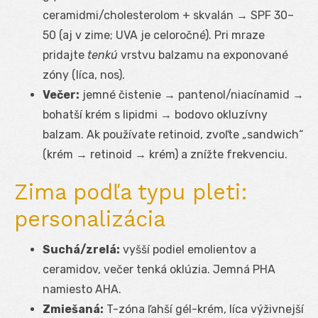
ceramidmi/cholesterolom + skvalán → SPF 30–
50 (aj v zime; UVA je celoročné). Pri mraze
pridajte
tenkú
vrstvu balzamu na exponované
zóny (líca, nos).
Večer:
jemné čistenie → pantenol/niacínamid →
bohatší krém s lipidmi → bodovo okluzívny
balzam. Ak používate retinoid, zvoľte „sandwich“
(krém → retinoid → krém) a znížte frekvenciu.
Zima podľa typu pleti:
personalizácia
Suchá/zrelá:
vyšší podiel emolientov a
ceramidov, večer tenká oklúzia. Jemná PHA
namiesto AHA.
Zmiešaná:
T-zóna ľahší gél-krém, líca výživnejší