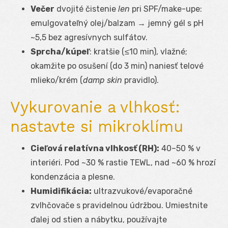
Večer
dvojité čistenie
len
pri SPF/make-upe:
emulgovateľný olej/balzam → jemný gél s pH
~5,5 bez agresívnych sulfátov.
Sprcha/kúpeľ
: kratšie (≤10 min), vlažné;
okamžite po osušení (do 3 min) naniesť telové
mlieko/krém (
damp skin
pravidlo).
Vykurovanie a vlhkosť:
nastavte si mikroklímu
Cieľová relatívna vlhkosť (RH):
40–50 % v
interiéri. Pod ~30 % rastie TEWL, nad ~60 % hrozí
kondenzácia a plesne.
Humidifikácia:
ultrazvukové/evaporačné
zvlhčovače s pravidelnou údržbou. Umiestnite
ďalej od stien a nábytku, používajte