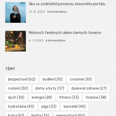
Ako sa zviditeľniť pomocou zľavového portálu
31. 8. 2023
6 komentárov
Možnosti farebných alebo čiernych tonerov
4. 9. 2023
6 komentárov
TÉMY
bezpečnosť
(62)
bydlení
(30)
cvičenie
(30)
cvičení
(30)
domy a byty
(37)
duševné zdravie
(27)
dych
(30)
energia
(28)
fitness
(33)
hranice
(38)
hydratácia
(43)
jóga
(33)
kancelář
(45)
krása
(61)
liečba
(35)
nemovitosti
(60)