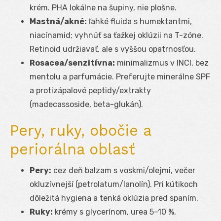
krém. PHA lokálne na šupiny, nie plošne.
Mastná/akné:
ľahké fluida s humektantmi,
niacínamid; vyhnúť sa ťažkej oklúzii na T-zóne.
Retinoid udržiavať, ale s vyššou opatrnosťou.
Rosacea/senzitívna:
minimalizmus v INCI, bez
mentolu a parfumácie. Preferujte minerálne SPF
a protizápalové peptidy/extrakty
(madecassoside, beta-glukán).
Pery, ruky, obočie a
periorálna oblasť
Pery:
cez deň balzam s voskmi/olejmi, večer
okluzívnejší (petrolatum/lanolín). Pri kútikoch
dôležitá hygiena a tenká oklúzia pred spaním.
Ruky:
krémy s glycerínom, urea 5–10 %,