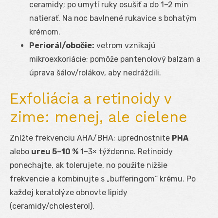
ceramidy; po umytí ruky osušiť a do 1–2 min
natierať. Na noc bavlnené rukavice s bohatým
krémom.
Periorál/obočie:
vetrom vznikajú
mikroexkoriácie; pomôže pantenolový balzam a
úprava šálov/rolákov, aby nedráždili.
Exfoliácia a retinoidy v
zime: menej, ale cielene
Znížte frekvenciu AHA/BHA; uprednostnite
PHA
alebo
ureu 5–10 %
1–3× týždenne. Retinoidy
ponechajte, ak tolerujete, no použite nižšie
frekvencie a kombinujte s „bufferingom“ krému. Po
každej keratolýze obnovte lipidy
(ceramidy/cholesterol).