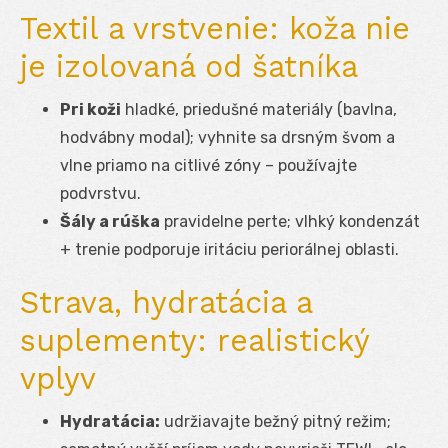
Textil a vrstvenie: koža nie
je izolovaná od šatníka
Pri koži
hladké, priedušné materiály (bavlna,
hodvábny modal); vyhnite sa drsným švom a
vlne priamo na citlivé zóny – používajte
podvrstvu.
Šály a rúška
pravidelne perte; vlhký kondenzát
+ trenie podporuje iritáciu periorálnej oblasti.
Strava, hydratácia a
suplementy: realistický
vplyv
Hydratácia:
udržiavajte bežný pitný režim;