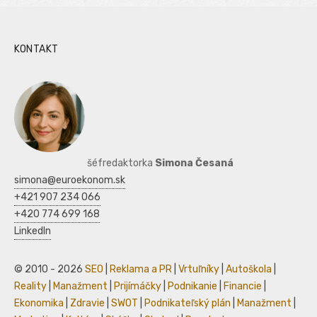
KONTAKT
šéfredaktorka
Simona Česaná
simona@euroekonom.sk
+421 907 234 066
+420 774 699 168
LinkedIn
© 2010 - 2026
SEO
|
Reklama a PR
|
Vrtuľníky
|
Autoškola
|
Reality
|
Manažment
|
Prijímáčky
|
Podnikanie
|
Financie
|
Ekonomika
|
Zdravie
|
SWOT
|
Podnikateľský plán
|
Manažment
|