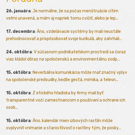
26. januára
:
Je normálne, že sa počas menštruácie cítim
veľmi unavená, a mám aj napriek tomu cvičiť, alebo je lep...
17. decembra
:
Áno, vzdelávacie systémy by mali neustále
prehodnocovať a prispôsobovať svoje kurikulá, aby zahŕňali...
24. októbra
:
V súčasnom podnikateľskom prostredí sa čoraz
viac kládol dôraz na spoločenskú a environmentálnu zodp...
15. októbra
:
Neverbálna komunikácia môže mať značný vplyv
na spoločenské predsudky, keďže gestá, mimika, a telesn...
15. októbra
:
Z etického hľadiska by firmy mali byť
transparentné voči zamestnancom o používaní a ochrane ich
osob...
15. októbra
:
Áno, kalendár mien izbových rastlín môže
ovplyvniť vnímanie a starostlivosť o rastliny tým, že posky...