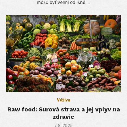
môžu byť veľmi odlišné, …
Výživa
Raw food: Surová strava a jej vplyv na
zdravie
Posted
7. 8. 2025