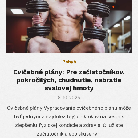
Pohyb
Cvičebné plány: Pre začiatočníkov,
pokročilých, chudnutie, nabratie
svalovej hmoty
Posted
8. 10. 2025
on
Cvičebné plány Vypracovanie cvičebného plánu môže
byť jedným z najdôležitejších krokov na ceste k
zlepšeniu fyzickej kondície a zdravia. Či už ste
začiatočník alebo skúsený …