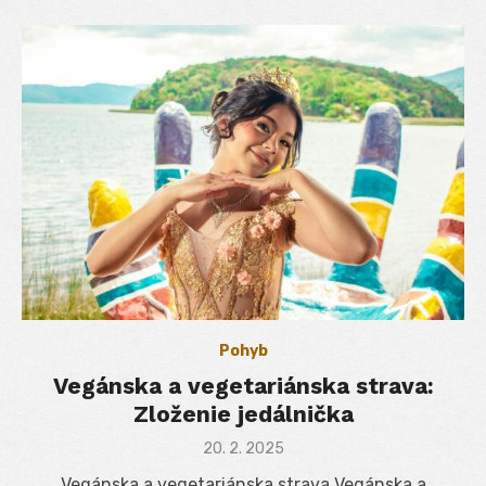
Pohyb
Vegánska a vegetariánska strava:
Zloženie jedálnička
Posted
20. 2. 2025
on
Vegánska a vegetariánska strava Vegánska a