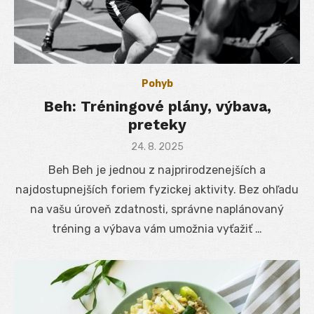
Pohyb
Beh: Tréningové plány, výbava,
preteky
Posted
24. 8. 2025
on
Beh Beh je jednou z najprirodzenejších a
najdostupnejších foriem fyzickej aktivity. Bez ohľadu
na vašu úroveň zdatnosti, správne naplánovaný
tréning a výbava vám umožnia vyťažiť …