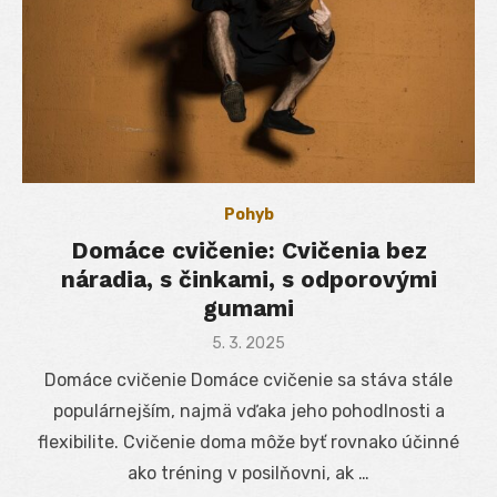
Pohyb
Domáce cvičenie: Cvičenia bez
náradia, s činkami, s odporovými
gumami
Posted
5. 3. 2025
on
Domáce cvičenie Domáce cvičenie sa stáva stále
populárnejším, najmä vďaka jeho pohodlnosti a
flexibilite. Cvičenie doma môže byť rovnako účinné
ako tréning v posilňovni, ak …