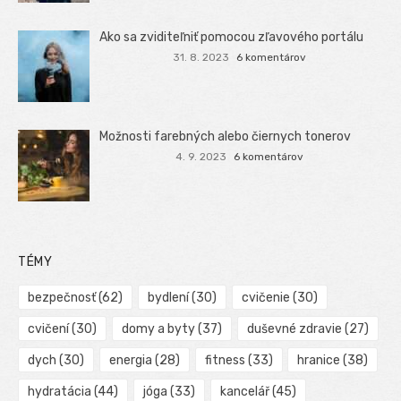
Ako sa zviditeľniť pomocou zľavového portálu
31. 8. 2023
6 komentárov
Možnosti farebných alebo čiernych tonerov
4. 9. 2023
6 komentárov
TÉMY
bezpečnosť
(62)
bydlení
(30)
cvičenie
(30)
cvičení
(30)
domy a byty
(37)
duševné zdravie
(27)
dych
(30)
energia
(28)
fitness
(33)
hranice
(38)
hydratácia
(44)
jóga
(33)
kancelář
(45)