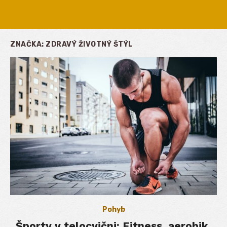
ZNAČKA:
ZDRAVÝ ŽIVOTNÝ ŠTÝL
Pohyb
Športy v telocvični: Fitness, aerobik,