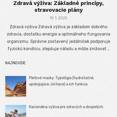
Zdravá výživa: Základné princípy,
stravovacie plány
Posted
19. 1. 2025
on
Zdravá výživa Zdravá výživa je základom dobrého
zdravia, dostatku energie a optimálneho fungovania
organizmu. Správne zostavený jedálniček podporuje
fyzickú kondíciu, zlepšuje náladu a môže znižovať …
NAJNOVŠIE
Pleťové masky: Typológia (hydratačné,
upokojujúce, čistiace) a ich funkcia
Racionálna výživa pre zdravých a dospelých