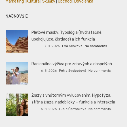
Marketing
|
Kultúra
|
Skúšky
|
Obchod
|
Dovolenka
NAJNOVŠIE
Pleťové masky: Typológia (hydratačné,
upokojujúce, čistiace) a ich funkcia
7. 8. 2026
Eva Senková
No comments
Racionálna výživa pre zdravých a dospelých
6. 8. 2026
Petra Svobodová
No comments
Žľazy s vnútorným vylučovaním: Hypofýza,
štítna žľaza, nadobličky – funkcia a interakcia
6. 8. 2026
Lucie Čermáková
No comments