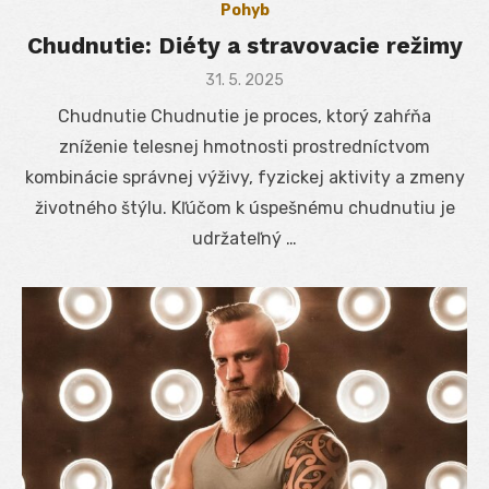
Pohyb
Chudnutie: Diéty a stravovacie režimy
Posted
31. 5. 2025
on
Chudnutie Chudnutie je proces, ktorý zahŕňa
zníženie telesnej hmotnosti prostredníctvom
kombinácie správnej výživy, fyzickej aktivity a zmeny
životného štýlu. Kľúčom k úspešnému chudnutiu je
udržateľný …