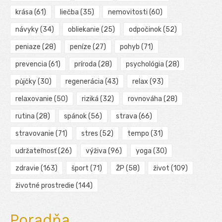
krása
(61)
liečba
(35)
nemovitosti
(60)
návyky
(34)
obliekanie
(25)
odpočinok
(52)
peniaze
(28)
peníze
(27)
pohyb
(71)
prevencia
(61)
príroda
(28)
psychológia
(28)
půjčky
(30)
regenerácia
(43)
relax
(93)
relaxovanie
(50)
riziká
(32)
rovnováha
(28)
rutina
(28)
spánok
(56)
strava
(66)
stravovanie
(71)
stres
(52)
tempo
(31)
udržateľnosť
(26)
výživa
(96)
yoga
(30)
zdravie
(163)
šport
(71)
ŽP
(58)
život
(109)
životné prostredie
(144)
Poradňa