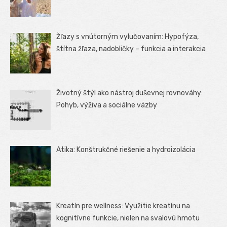
Žľazy s vnútorným vylučovaním: Hypofýza,
štítna žľaza, nadobličky – funkcia a interakcia
Životný štýl ako nástroj duševnej rovnováhy:
Pohyb, výživa a sociálne väzby
Atika: Konštrukčné riešenie a hydroizolácia
Kreatín pre wellness: Využitie kreatínu na
kognitívne funkcie, nielen na svalovú hmotu