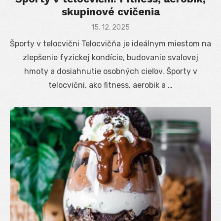
skupinové cvičenia
Posted
15. 12. 2025
on
Športy v telocvični Telocvičňa je ideálnym miestom na
zlepšenie fyzickej kondície, budovanie svalovej
hmoty a dosiahnutie osobných cieľov. Športy v
telocvični, ako fitness, aerobik a …