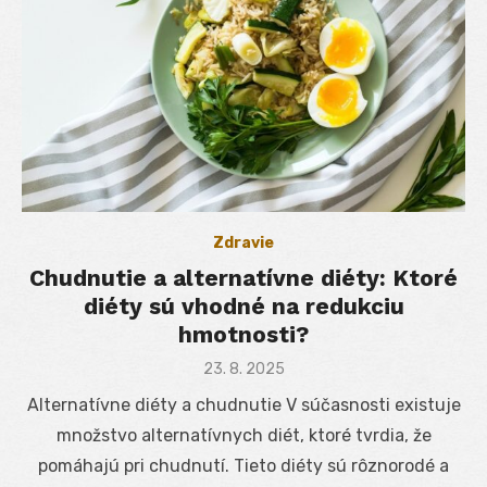
Zdravie
Chudnutie a alternatívne diéty: Ktoré
diéty sú vhodné na redukciu
hmotnosti?
Posted
23. 8. 2025
on
Alternatívne diéty a chudnutie V súčasnosti existuje
množstvo alternatívnych diét, ktoré tvrdia, že
pomáhajú pri chudnutí. Tieto diéty sú rôznorodé a