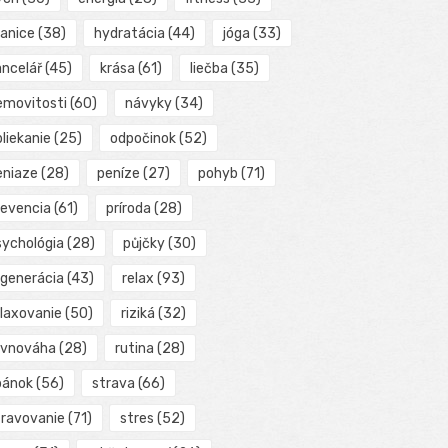
ranice
(38)
hydratácia
(44)
jóga
(33)
ancelář
(45)
krása
(61)
liečba
(35)
emovitosti
(60)
návyky
(34)
liekanie
(25)
odpočinok
(52)
eniaze
(28)
peníze
(27)
pohyb
(71)
revencia
(61)
príroda
(28)
sychológia
(28)
půjčky
(30)
egenerácia
(43)
relax
(93)
elaxovanie
(50)
riziká
(32)
ovnováha
(28)
rutina
(28)
pánok
(56)
strava
(66)
travovanie
(71)
stres
(52)