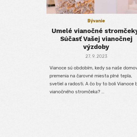
Bývanie
Umelé vianočné stromček
Súčasť Vašej vianočnej
výzdoby
Posted
27. 9. 2023
on
Vianoce sú obdobím, kedy sa naše domo
premenia na čarovné miesta plné tepla,
svetiel a radosti. A čo by to boli Vianoce 
vianočného stromčeka? …