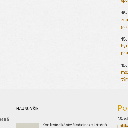
spo
15.
zna
ges
15.
byť
pou
15.
môž
tým
Po
NAJNOVŠIE
15. o
saná
Kontraindikácie: Medicínske kritériá
prilá