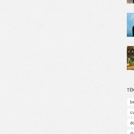
TÉ
b
c
d
d