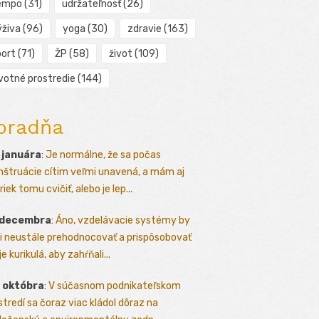
empo
(31)
udržateľnosť
(26)
ýživa
(96)
yoga
(30)
zdravie
(163)
port
(71)
ŽP
(58)
život
(109)
ivotné prostredie
(144)
oradňa
 januára
:
Je normálne, že sa počas
štruácie cítim veľmi unavená, a mám aj
iek tomu cvičiť, alebo je lep...
 decembra
:
Áno, vzdelávacie systémy by
i neustále prehodnocovať a prispôsobovať
e kurikulá, aby zahŕňali...
 októbra
:
V súčasnom podnikateľskom
stredí sa čoraz viac kládol dôraz na