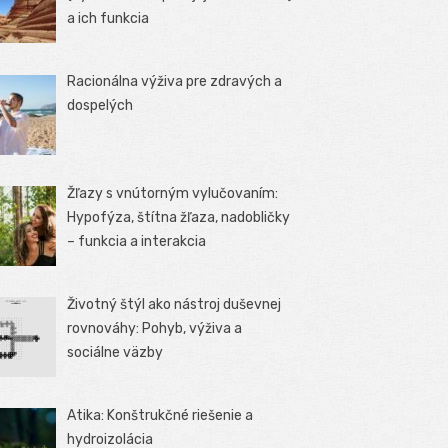
a ich funkcia
Racionálna výživa pre zdravých a
dospelých
Žľazy s vnútorným vylučovaním:
Hypofýza, štítna žľaza, nadobličky
– funkcia a interakcia
Životný štýl ako nástroj duševnej
rovnováhy: Pohyb, výživa a
sociálne väzby
Atika: Konštrukčné riešenie a
hydroizolácia