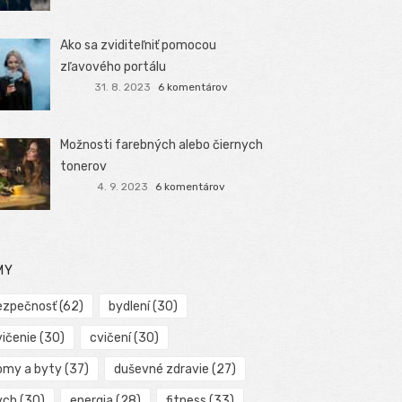
Ako sa zviditeľniť pomocou
zľavového portálu
31. 8. 2023
6 komentárov
Možnosti farebných alebo čiernych
tonerov
4. 9. 2023
6 komentárov
MY
ezpečnosť
(62)
bydlení
(30)
vičenie
(30)
cvičení
(30)
omy a byty
(37)
duševné zdravie
(27)
ych
(30)
energia
(28)
fitness
(33)