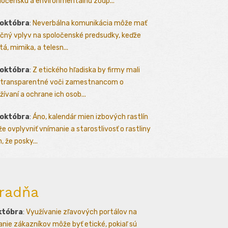
ločenskú a environmentálnu zodp...
 októbra
:
Neverbálna komunikácia môže mať
čný vplyv na spoločenské predsudky, keďže
tá, mimika, a telesn...
 októbra
:
Z etického hľadiska by firmy mali
 transparentné voči zamestnancom o
žívaní a ochrane ich osob...
 októbra
:
Áno, kalendár mien izbových rastlín
e ovplyvniť vnímanie a starostlivosť o rastliny
, že posky...
radňa
któbra
:
Využívanie zľavových portálov na
kanie zákazníkov môže byť etické, pokiaľ sú