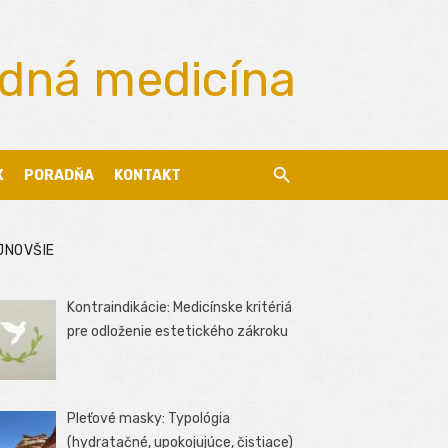
odná medicína
X
PORADŇA
KONTAKT
JNOVŠIE
Kontraindikácie: Medicínske kritériá
pre odloženie estetického zákroku
Pleťové masky: Typológia
(hydratačné, upokojujúce, čistiace)