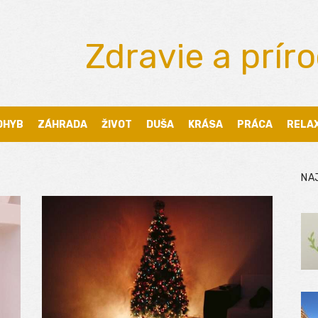
Zdravie a prír
OHYB
ZÁHRADA
ŽIVOT
DUŠA
KRÁSA
PRÁCA
RELA
NA