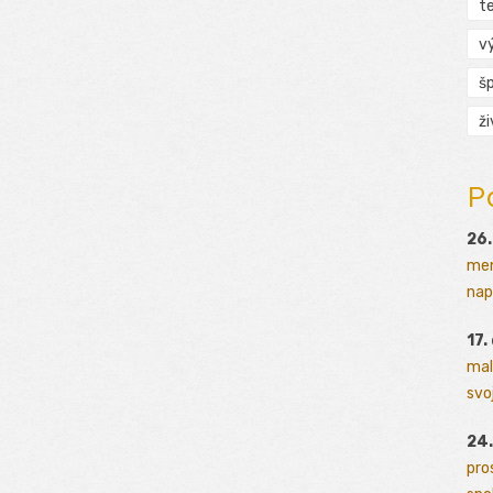
t
v
š
ž
P
26.
men
napr
17.
mal
svoj
24.
pro