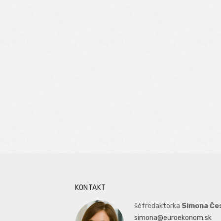
KONTAKT
šéfredaktorka
Simona Če
simona@euroekonom.sk