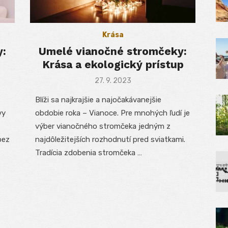
Krása
y:
Umelé vianočné stromčeky:
Krása a ekologický prístup
Posted
27. 9. 2023
on
Blíži sa najkrajšie a najočakávanejšie
vy
obdobie roka – Vianoce. Pre mnohých ľudí je
výber vianočného stromčeka jedným z
bez
najdôležitejších rozhodnutí pred sviatkami.
Tradícia zdobenia stromčeka …