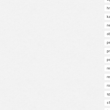
h
k
n
ob
p
p
p
r
r
r
s
s