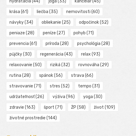
hydratácia
(44)
jóga
(33)
kancelář
(45)
krása
(61)
liečba
(35)
nemovitosti
(60)
návyky
(34)
obliekanie
(25)
odpočinok
(52)
peniaze
(28)
peníze
(27)
pohyb
(71)
prevencia
(61)
príroda
(28)
psychológia
(28)
půjčky
(30)
regenerácia
(43)
relax
(93)
relaxovanie
(50)
riziká
(32)
rovnováha
(29)
rutina
(28)
spánok
(56)
strava
(66)
stravovanie
(71)
stres
(52)
tempo
(31)
udržateľnosť
(26)
výživa
(96)
yoga
(30)
zdravie
(163)
šport
(71)
ŽP
(58)
život
(109)
životné prostredie
(144)