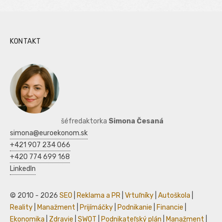
KONTAKT
šéfredaktorka
Simona Česaná
simona@euroekonom.sk
+421 907 234 066
+420 774 699 168
LinkedIn
© 2010 - 2026
SEO
|
Reklama a PR
|
Vrtuľníky
|
Autoškola
|
Reality
|
Manažment
|
Prijímáčky
|
Podnikanie
|
Financie
|
Ekonomika
|
Zdravie
|
SWOT
|
Podnikateľský plán
|
Manažment
|