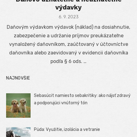
výdavky
Posted
6. 9. 2023
on
Daňovým výdavkom výdavok (náklad) na dosiahnutie,
zabezpečenie a udržanie príjmov preukázateľne
vynaložený daňovníkom, zaúčtovaný v účtovníctve
daňovníka alebo zaevidovaný v evidencii daňovníka
podľa § 6 ods. …
NAJNOVŠIE
Sebasúcit namiesto sebakritiky: ako nájsť zdravý
a podporujúci vnútorný tón
Půda: Využitie, izolácia a vetranie