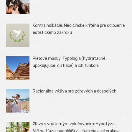
Kontraindikácie: Medicínske kritériá pre odloženie
estetického zákroku
Pleťové masky: Typológia (hydratačné,
upokojujúce, čistiace) a ich funkcia
Racionálna výživa pre zdravých a dospelých
Žľazy s vnútorným vylučovaním: Hypofýza,
štítna žľaza, nadobličky – funkcia a interakcia