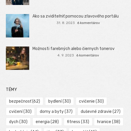
Ako sa zviditeľniť pomocou zľavového portálu
31. 8. 2023
6 komentárov
Možnosti farebných alebo čiernych tonerov
4. 9. 2023
6 komentárov
TÉMY
bezpečnosť
(62)
bydlení
(30)
cvičenie
(30)
cvičení
(30)
domy a byty
(37)
duševné zdravie
(27)
dych
(30)
energia
(28)
fitness
(33)
hranice
(38)