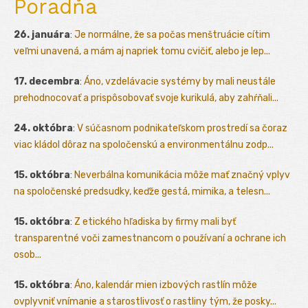
Poradňa
26. januára
:
Je normálne, že sa počas menštruácie cítim
veľmi unavená, a mám aj napriek tomu cvičiť, alebo je lep...
17. decembra
:
Áno, vzdelávacie systémy by mali neustále
prehodnocovať a prispôsobovať svoje kurikulá, aby zahŕňali...
24. októbra
:
V súčasnom podnikateľskom prostredí sa čoraz
viac kládol dôraz na spoločenskú a environmentálnu zodp...
15. októbra
:
Neverbálna komunikácia môže mať značný vplyv
na spoločenské predsudky, keďže gestá, mimika, a telesn...
15. októbra
:
Z etického hľadiska by firmy mali byť
transparentné voči zamestnancom o používaní a ochrane ich
osob...
15. októbra
:
Áno, kalendár mien izbových rastlín môže
ovplyvniť vnímanie a starostlivosť o rastliny tým, že posky...