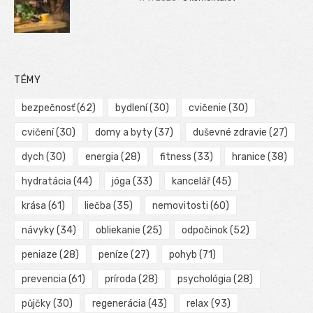
TÉMY
bezpečnosť
(62)
bydlení
(30)
cvičenie
(30)
cvičení
(30)
domy a byty
(37)
duševné zdravie
(27)
dych
(30)
energia
(28)
fitness
(33)
hranice
(38)
hydratácia
(44)
jóga
(33)
kancelář
(45)
krása
(61)
liečba
(35)
nemovitosti
(60)
návyky
(34)
obliekanie
(25)
odpočinok
(52)
peniaze
(28)
peníze
(27)
pohyb
(71)
prevencia
(61)
príroda
(28)
psychológia
(28)
půjčky
(30)
regenerácia
(43)
relax
(93)