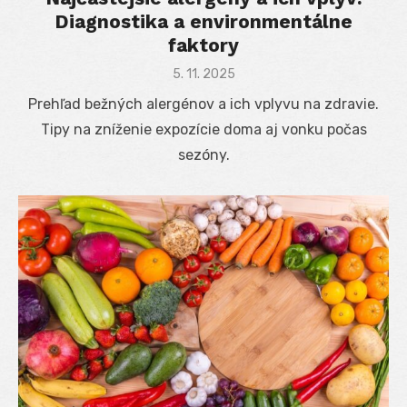
Diagnostika a environmentálne
faktory
Posted
5. 11. 2025
on
Prehľad bežných alergénov a ich vplyvu na zdravie.
Tipy na zníženie expozície doma aj vonku počas
sezóny.