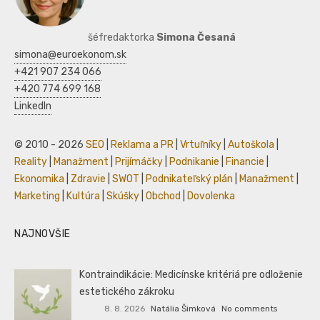
šéfredaktorka
Simona Česaná
simona@euroekonom.sk
+421 907 234 066
+420 774 699 168
LinkedIn
© 2010 - 2026
SEO
|
Reklama a PR
|
Vrtuľníky
|
Autoškola
|
Reality
|
Manažment
|
Prijímáčky
|
Podnikanie
|
Financie
|
Ekonomika
|
Zdravie
|
SWOT
|
Podnikateľský plán
|
Manažment
|
Marketing
|
Kultúra
|
Skúšky
|
Obchod
|
Dovolenka
NAJNOVŠIE
Kontraindikácie: Medicínske kritériá pre odloženie
estetického zákroku
8. 8. 2026
Natália Šimková
No comments