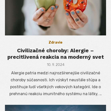
Zdravie
Civilizačné choroby: Alergie –
precitlivená reakcia na moderný svet
Posted
10. 9. 2024
on
Alergie patria medzi najrozšírenejšie civilizačné
choroby súčasnosti. Ich výskyt neustále stúpa a
postihuje ľudí všetkých vekových kategórií. Ide o
prehnanú reakciu imunitného systému na látky, …