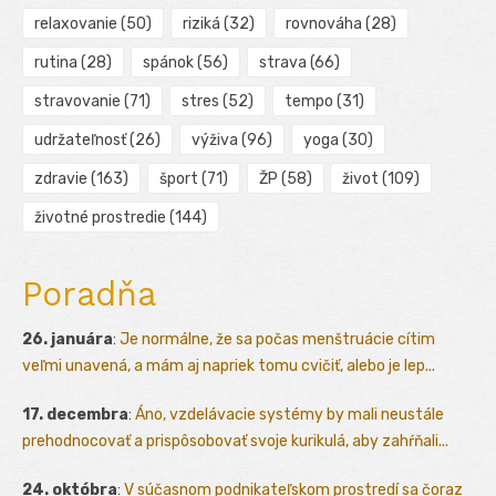
relaxovanie
(50)
riziká
(32)
rovnováha
(28)
rutina
(28)
spánok
(56)
strava
(66)
stravovanie
(71)
stres
(52)
tempo
(31)
udržateľnosť
(26)
výživa
(96)
yoga
(30)
zdravie
(163)
šport
(71)
ŽP
(58)
život
(109)
životné prostredie
(144)
Poradňa
26. januára
:
Je normálne, že sa počas menštruácie cítim
veľmi unavená, a mám aj napriek tomu cvičiť, alebo je lep...
17. decembra
:
Áno, vzdelávacie systémy by mali neustále
prehodnocovať a prispôsobovať svoje kurikulá, aby zahŕňali...
24. októbra
:
V súčasnom podnikateľskom prostredí sa čoraz