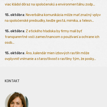
viac kládol dôraz na spoločenskú a environmentálnu zodp...
15. októbra
:
Neverbálna komunikácia môže mať značný vplyv
na spoločenské predsudky, keďže gestá, mimika, a telesn...
15. októbra
:
Z etického hľadiska by firmy mali byť
transparentné voči zamestnancom o používaní a ochrane ich
osob...
15. októbra
:
Áno, kalendár mien izbových rastlín môže
ovplyvniť vnímanie a starostlivosť o rastliny tým, že posky...
KONTAKT