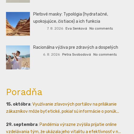
Pleťové masky: Typológia (hydratačné,
upokojujúce, čistiace) a ich funkcia
7. 8. 2026
Eva Senková
No comments
Racionálna výživa pre zdravých a dospelých
6. 8. 2026
Petra Svobodová
No comments
Poradňa
15. októbra
:
Využívanie zľavových portálov na prilákanie
zákazníkov môže byť etické, pokiaľ sú informácie o ponúk...
29. septembra
:
Pandémia výrazne zvýšila prijatie online
vzdelávania tým, že ukázala jeho vitalitu a efektívnosť v n...