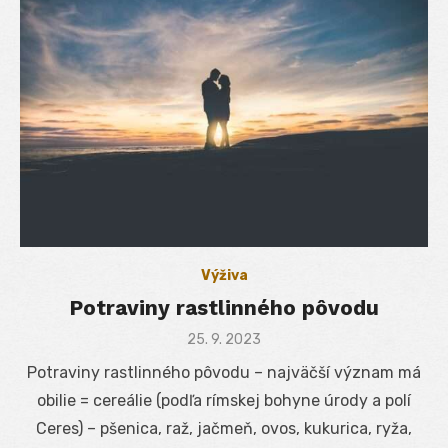
Výživa
Potraviny rastlinného pôvodu
Posted
25. 9. 2023
on
Potraviny rastlinného pôvodu – najväčší význam má
obilie = cereálie (podľa rímskej bohyne úrody a polí
Ceres) – pšenica, raž, jačmeň, ovos, kukurica, ryža,