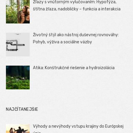
Žľazy s vnútorným vylučovaním: Hypofýza,
štítna žľaza, nadobličky – funkcia a interakcia
Životný štýl ako nástroj duševnej rovnováhy:
Pohyb, výživa a sociálne väzby
Atika: Konštrukčné riešenie a hydroizolácia
NAJČÍTANEJŠIE
Výhody a nevýhody vstupu krajiny do Európskej