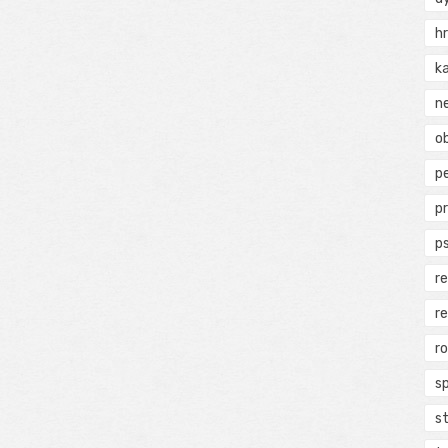
h
k
n
ob
p
p
p
r
r
r
s
s