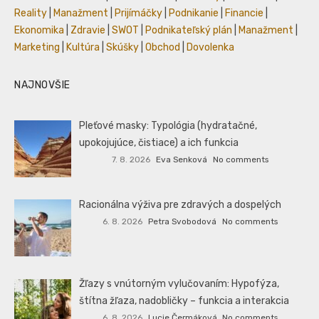
Reality
|
Manažment
|
Prijímáčky
|
Podnikanie
|
Financie
|
Ekonomika
|
Zdravie
|
SWOT
|
Podnikateľský plán
|
Manažment
|
Marketing
|
Kultúra
|
Skúšky
|
Obchod
|
Dovolenka
NAJNOVŠIE
Pleťové masky: Typológia (hydratačné,
upokojujúce, čistiace) a ich funkcia
7. 8. 2026
Eva Senková
No comments
Racionálna výživa pre zdravých a dospelých
6. 8. 2026
Petra Svobodová
No comments
Žľazy s vnútorným vylučovaním: Hypofýza,
štítna žľaza, nadobličky – funkcia a interakcia
6. 8. 2026
Lucie Čermáková
No comments