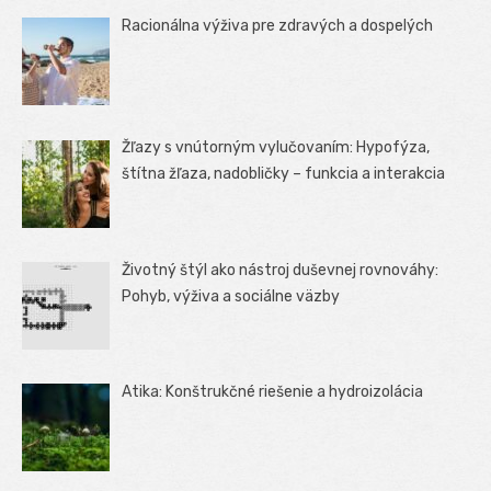
Racionálna výživa pre zdravých a dospelých
Žľazy s vnútorným vylučovaním: Hypofýza,
štítna žľaza, nadobličky – funkcia a interakcia
Životný štýl ako nástroj duševnej rovnováhy:
Pohyb, výživa a sociálne väzby
Atika: Konštrukčné riešenie a hydroizolácia