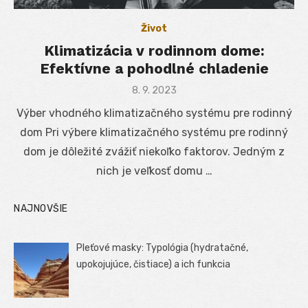
Život
Klimatizácia v rodinnom dome:
Efektívne a pohodlné chladenie
Posted
8. 9. 2023
on
Výber vhodného klimatizačného systému pre rodinný
dom Pri výbere klimatizačného systému pre rodinný
dom je dôležité zvážiť niekoľko faktorov. Jedným z
nich je veľkosť domu …
NAJNOVŠIE
Pleťové masky: Typológia (hydratačné,
upokojujúce, čistiace) a ich funkcia