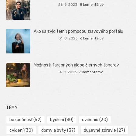
26. 9. 2023
8 komentárov
Ako sa zviditeľniť pomocou zľavového portálu
31. 8. 2023
6 komentárov
Možnosti farebných alebo čiernych tonerov
4. 9. 2023
6 komentárov
TÉMY
bezpečnosť
(62)
bydlení
(30)
cvičenie
(30)
cvičení
(30)
domy a byty
(37)
duševné zdravie
(27)