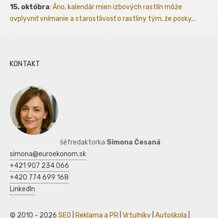
15. októbra
:
Áno, kalendár mien izbových rastlín môže
ovplyvniť vnímanie a starostlivosť o rastliny tým, že posky...
KONTAKT
šéfredaktorka
Simona Česaná
simona@euroekonom.sk
+421 907 234 066
+420 774 699 168
LinkedIn
© 2010 - 2026
SEO
|
Reklama a PR
|
Vrtuľníky
|
Autoškola
|