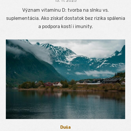
Posted
13. 11. 2025
on
Význam vitamínu D: tvorba na slnku vs.
suplementácia. Ako získať dostatok bez rizika spálenia
a podpora kostí i imunity.
Duša