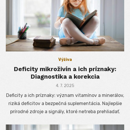
Výživa
Deficity mikroživín a ich príznaky:
Diagnostika a korekcia
Posted
4. 7. 2025
on
Deficity a ich príznaky: význam vitamínov a minerálov,
riziká deficitov a bezpečná suplementácia. Najlepšie
prírodné zdroje a signály, ktoré netreba prehliadať.