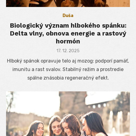
Duša
Biologický význam hlbokého spánku:
Delta vlny, obnova energie a rastový
hormón
Posted
17. 12. 2025
on
Hlboký spánok opravuje telo aj mozog: podporí pamäť,
imunitu a rast svalov. Stabilný režim a prostredie
spálne znásobia regeneračný efekt.