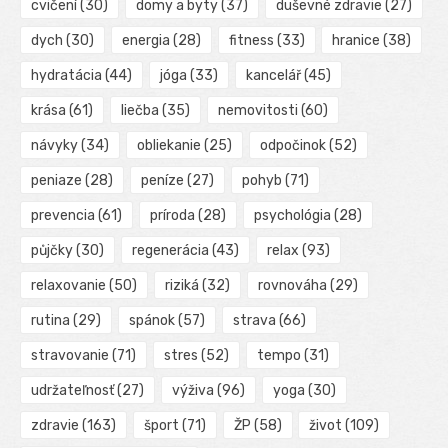
cvičení
(30)
domy a byty
(37)
duševné zdravie
(27)
dych
(30)
energia
(28)
fitness
(33)
hranice
(38)
hydratácia
(44)
jóga
(33)
kancelář
(45)
krása
(61)
liečba
(35)
nemovitosti
(60)
návyky
(34)
obliekanie
(25)
odpočinok
(52)
peniaze
(28)
peníze
(27)
pohyb
(71)
prevencia
(61)
príroda
(28)
psychológia
(28)
půjčky
(30)
regenerácia
(43)
relax
(93)
relaxovanie
(50)
riziká
(32)
rovnováha
(29)
rutina
(29)
spánok
(57)
strava
(66)
stravovanie
(71)
stres
(52)
tempo
(31)
udržateľnosť
(27)
výživa
(96)
yoga
(30)
zdravie
(163)
šport
(71)
ŽP
(58)
život
(109)