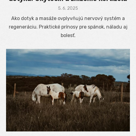
Posted
5. 6. 2025
on
Ako dotyk a masáže ovplyvňujú nervový systém a
regeneráciu. Praktické prínosy pre spánok, náladu aj
bolesť.