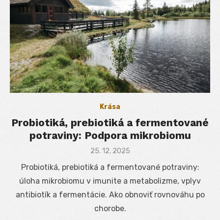
Krása
Probiotiká, prebiotiká a fermentované
potraviny: Podpora mikrobiomu
Posted
25. 12. 2025
on
Probiotiká, prebiotiká a fermentované potraviny:
úloha mikrobiomu v imunite a metabolizme, vplyv
antibiotík a fermentácie. Ako obnoviť rovnováhu po
chorobe.