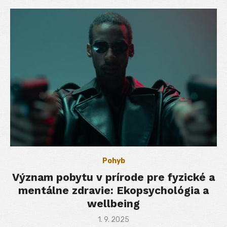
Pohyb
Význam pobytu v prírode pre fyzické a
mentálne zdravie: Ekopsychológia a
wellbeing
Posted
1. 9. 2025