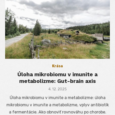
Krása
Úloha mikrobiomu v imunite a
metabolizme: Gut-brain axis
Posted
4. 12. 2025
on
Úloha mikrobiomu v imunite a metabolizme: úloha
mikrobiomu v imunite a metabolizme, vplyv antibiotík
a fermentácie. Ako obnoviť rovnováhu po chorobe.