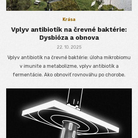
Krása
Vplyv antibiotík na črevné baktérie:
Dysbióza a obnova
Posted
22. 10. 2025
on
Vplyv antibiotík na črevné baktérie: úloha mikrobiomu
v imunite a metabolizme, vplyv antibiotík a
fermentácie. Ako obnoviť rovnováhu po chorobe.