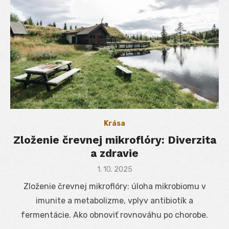
Krása
Zloženie črevnej mikroflóry: Diverzita
a zdravie
Posted
1. 10. 2025
on
Zloženie črevnej mikroflóry: úloha mikrobiomu v
imunite a metabolizme, vplyv antibiotík a
fermentácie. Ako obnoviť rovnováhu po chorobe.