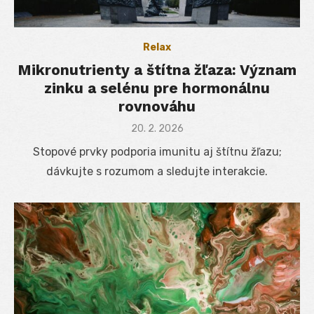
Relax
Mikronutrienty a štítna žľaza: Význam
zinku a selénu pre hormonálnu
rovnováhu
Posted
20. 2. 2026
on
Stopové prvky podporia imunitu aj štítnu žľazu;
dávkujte s rozumom a sledujte interakcie.