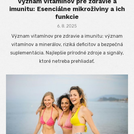
Význam vitamínov pre zdravie a
imunitu: Esenciálne mikroživiny a ich
funkcie
Posted
6. 8. 2025
on
Význam vitamínov pre zdravie a imunitu: význam
vitamínov a minerálov, riziká deficitov a bezpečná
suplementácia. Najlepšie prírodné zdroje a signály,
ktoré netreba prehliadať.