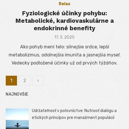
Relax
Fyziologické účinky pohybu:
Metabolické, kardiovaskulárne a
endokrinné benefity
Posted
17. 5. 2025
on
Ako pohyb mení telo: silnejšie srdce, lepší
metabolizmus, odolnejšia imunita a jasnejšia myseľ.
Vedecky podložené účinky už od prvých týždňov.
1
2
‹
Stránkovanie
NAJNOVŠIE
príspevkov
Udržateľnosť v poľovníctve: Nutnosť dialógu a
etických princípov pre manažment populácií