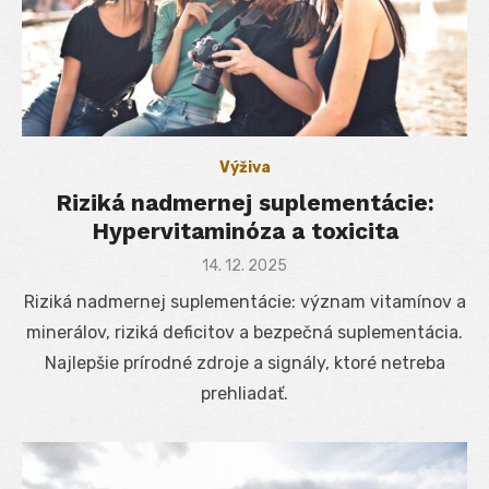
Výživa
Riziká nadmernej suplementácie:
Hypervitaminóza a toxicita
Posted
14. 12. 2025
on
Riziká nadmernej suplementácie: význam vitamínov a
minerálov, riziká deficitov a bezpečná suplementácia.
Najlepšie prírodné zdroje a signály, ktoré netreba
prehliadať.