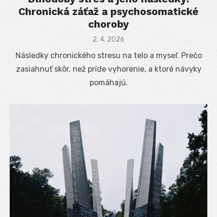
Chronická záťaž a psychosomatické
choroby
Posted
2. 4. 2026
on
Následky chronického stresu na telo a myseľ. Prečo
zasiahnuť skôr, než príde vyhorenie, a ktoré návyky
pomáhajú.