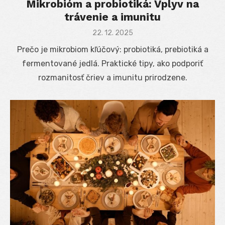
Mikrobióm a probiotiká: Vplyv na
trávenie a imunitu
Posted
22. 12. 2025
on
Prečo je mikrobiom kľúčový: probiotiká, prebiotiká a
fermentované jedlá. Praktické tipy, ako podporiť
rozmanitosť čriev a imunitu prirodzene.