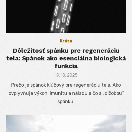
Krása
Dôležitosť spánku pre regeneráciu
tela: Spánok ako esenciálna biologická
funkcia
Posted
19. 10. 2025
on
Prečo je spánok kľúčový pre regeneráciu tela. Ako
ovplyvňuje výkon, imunitu a náladu a čo s „dlžobou“
spánku.