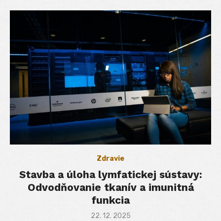
Zdravie
Stavba a úloha lymfatickej sústavy:
Odvodňovanie tkanív a imunitná
funkcia
Posted
22. 12. 2025