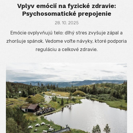
Vplyv emócií na fyzické zdravie:
Psychosomatické prepojenie
Posted
28. 10. 2025
on
Emócie ovplyvňujú telo: dlhý stres zvyšuje zápal a
zhoršuje spánok. Vedome voľte návyky, ktoré podporia
reguláciu a celkové zdravie.