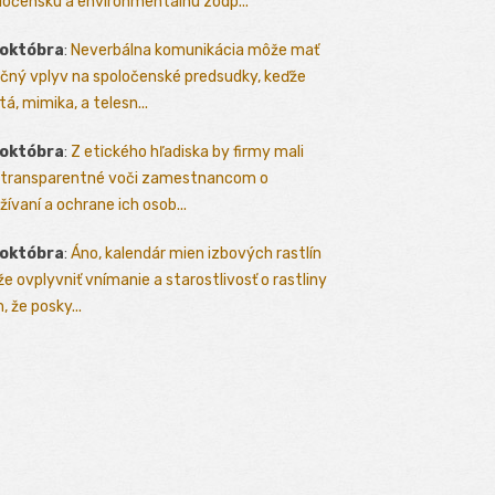
ločenskú a environmentálnu zodp...
 októbra
:
Neverbálna komunikácia môže mať
čný vplyv na spoločenské predsudky, keďže
tá, mimika, a telesn...
 októbra
:
Z etického hľadiska by firmy mali
 transparentné voči zamestnancom o
žívaní a ochrane ich osob...
 októbra
:
Áno, kalendár mien izbových rastlín
e ovplyvniť vnímanie a starostlivosť o rastliny
, že posky...