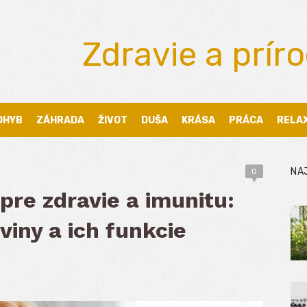
Zdravie a prír
OHYB
ZÁHRADA
ŽIVOT
DUŠA
KRÁSA
PRÁCA
RELA
NA
0
re zdravie a imunitu:
viny a ich funkcie