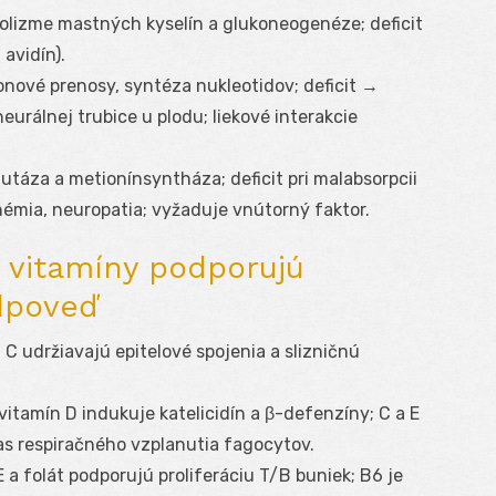
olizme mastných kyselín a glukoneogenéze; deficit
 avidín).
nové prenosy, syntéza nukleotidov; deficit →
urálnej trubice u plodu; liekové interakcie
áza a metionínsyntháza; deficit pri malabsorpcii
mia, neuropatia; vyžaduje vnútorný faktor.
 vitamíny podporujú
dpoveď
 C udržiavajú epitelové spojenia a slizničnú
vitamín D indukuje katelicidín a β-defenzíny; C a E
as respiračného vzplanutia fagocytov.
 a folát podporujú proliferáciu T/B buniek; B6 je