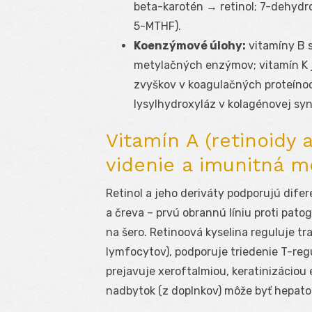
beta-karotén → retinol; 7-dehydro
5-MTHF).
Koenzýmové úlohy:
vitamíny B 
metylačných enzýmov; vitamín K 
zvyškov v koagulačných proteínoch
lysylhydroxyláz v kolagénovej sy
Vitamín A (retinoidy a
videnie a imunitná m
Retinol a jeho deriváty podporujú difere
a čreva – prvú obrannú líniu proti pat
na šero. Retinoová kyselina reguluje t
lymfocytov), podporuje triedenie T-reg
prejavuje xeroftalmiou, keratinizáciou 
nadbytok (z doplnkov) môže byť hepato