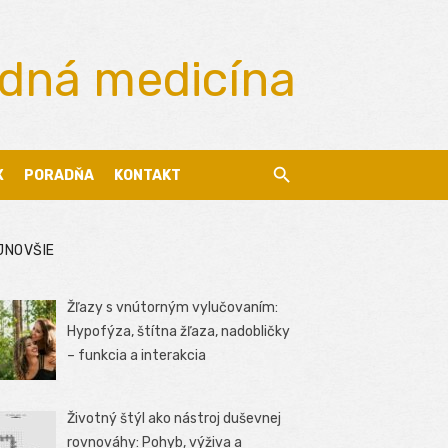
odná medicína
X
PORADŇA
KONTAKT
JNOVŠIE
Žľazy s vnútorným vylučovaním:
Hypofýza, štítna žľaza, nadobličky
– funkcia a interakcia
Životný štýl ako nástroj duševnej
rovnováhy: Pohyb, výživa a