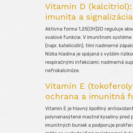
Vitamín D (kalcitriol
imunita a signalizácia
Aktívna forma 1,25(OH)
2
D reguluje abs
svalové funkcie. V imunitnom systéme 
(napr. katelicidín), tlmí nadmerné zápa
Nízka hladina je spájaná s vyšším rizik
respiračnými infekciami; nadmerná sup
nefrokalcinóze.
Vitamín E (tokoferoly 
ochrana a imunitná f
Vitamín E je hlavný lipofilný antioxid
polynenasýtené mastné kyseliny pred p
imunitných buniek a podporuje prolifer