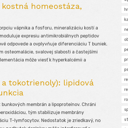
): kostná homeostáza,
h
k
orpciu vápnika a fosforu, mineralizáciu kostí a
n
moduluje expresiu antimikrobiálnych peptidov
ob
lové odpovede a ovplyvňuje diferenciáciu T buniek.
p
om osteomalácie, svalovej slabosti a častejšími
p
lementácia môže viesť k hyperkalcémii a
p
r
a tokotrienoly): lipidová
r
unkcia
r
ant bunkových membrán a lipoproteínov. Chráni
s
eroxidáciou, tým stabilizuje membrány
s
áciu T-lymfocytov. Nedostatok je zriedkavý, no