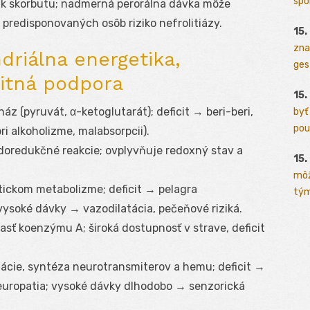
spo
e k skorbutu; nadmerná perorálna dávka môže
u predisponovaných osôb riziko nefrolitiázy.
15.
zna
riálna energetika,
ges
nitná podpora
15.
 (pyruvát, α-ketoglutarát); deficit → beri-beri,
byť
pou
ri alkoholizme, malabsorpcii).
oredukčné reakcie; ovplyvňuje redoxný stav a
15.
môž
ckom metabolizme; deficit → pelagra
tým
vysoké dávky → vazodilatácia, pečeňové riziká.
sť koenzýmu A; široká dostupnosť v strave, deficit
cie, syntéza neurotransmiterov a hemu; deficit →
europatia; vysoké dávky dlhodobo → senzorická