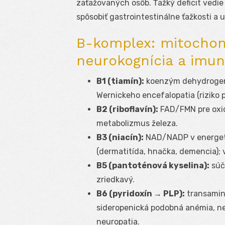
zaťažovaných osôb. Ťažký deficit vedi
spôsobiť gastrointestinálne ťažkosti a 
B-komplex: mitochond
neurokognícia a imu
B1 (tiamín):
koenzým dehydrogenáz
Wernickeho encefalopatia (riziko p
B2 (riboflavín):
FAD/FMN pre oxid
metabolizmus železa.
B3 (niacín):
NAD/NADP v energeti
(dermatitída, hnačka, demencia); 
B5 (pantoténová kyselina):
súča
zriedkavý.
B6 (pyridoxín → PLP):
transaminá
sideropenická podobná anémia, n
neuropatia.