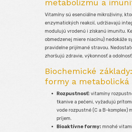
metabolizmu a imuni
Vitamíny sú esenciálne mikroživiny, kt
enzymatických reakcií, udržiavajú inte
modulujú vrodenú i získanú imunitu. Ke
obmedzenej miere niacínu) nedokáže s
pravidelne prijímané stravou. Nedostato
zhoršujú zdravie, výkonnosť a odolnosť
Biochemické základy:
formy a metabolická 
Rozpustnosť:
vitamíny rozpustné
tkanive a pečeni, vyžadujú prítom
vode rozpustné (C a B-komplex) m
príjem.
Bioaktívne formy:
mnohé vitamín