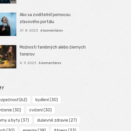
Ako sa zviditeľniť pomocou
zľavového portálu
31. 8. 2023
6 komentárov
Možnosti farebných alebo čiernych
tonerov
4. 9. 2023
6 komentárov
MY
ezpečnosť
(62)
bydlení
(30)
vičenie
(30)
cvičení
(30)
omy a byty
(37)
duševné zdravie
(27)
ych
(30)
energia
(28)
fitness
(33)