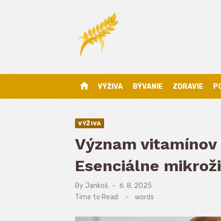
Skip
to
content
home
VÝŽIVA
BÝVANIE
ZDRAVIE
P
VÝŽIVA
Význam vitamínov p
Esenciálne mikroži
By
Jankoš
Posted
6. 8. 2025
on
Time to Read:
-
words