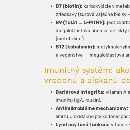
B7 (biotín):
karboxylácie v metab
zriedkavý (surové vaječné bielky –
B9 (folát → 5-MTHF):
jednokarbo
megaloblastová anémia, defekty ne
(metotrexát).
B12 (kobalamín):
metylmalonylmut
a vegánstve → megaloblastová ané
Imunitný systém: ako
vrodenú a získanú o
Bariérová integrita:
vitamín A a
imunitu (IgA, mucín).
Antimikrobiálne mechanizmy:
limitujú oxidačné poškodenie poč
Lymfocytová funkcia:
vitamín E