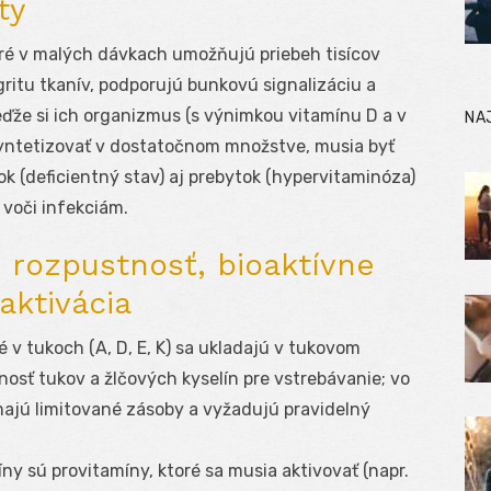
ty
oré v malých dávkach umožňujú priebeh tisícov
gritu tkanív, podporujú bunkovú signalizáciu a
ďže si ich organizmus (s výnimkou vitamínu D a v
NA
yntetizovať v dostatočnom množstve, musia byť
k (deficientný stav) aj prebytok (hypervitaminóza)
 voči infekciám.
 rozpustnosť, bioaktívne
aktivácia
 v tukoch (A, D, E, K) sa ukladajú v tukovom
nosť tukov a žlčových kyselín pre vstrebávanie; vo
ajú limitované zásoby a vyžadujú pravidelný
y sú provitamíny, ktoré sa musia aktivovať (napr.