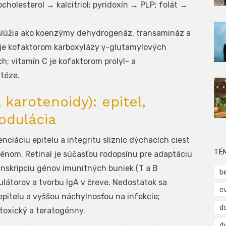
cholesterol → kalcitriol; pyridoxín → PLP; folát →
slúžia ako koenzýmy dehydrogenáz, transamináz a
je kofaktorom karboxylázy γ-glutamylových
; vitamín C je kofaktorom prolyl- a
ntéze.
 karotenoidy): epitel,
odulácia
nciáciu epitelu a integritu slizníc dýchacích ciest
TÉ
ogénom. Retinal je súčasťou rodopsínu pre adaptáciu
ranskripciu génov imunitných buniek (T a B
b
ulátorov a tvorbu IgA v čreve. Nedostatok sa
c
epitelu a vyššou náchylnosťou na infekcie;
d
toxický a teratogénny.
d