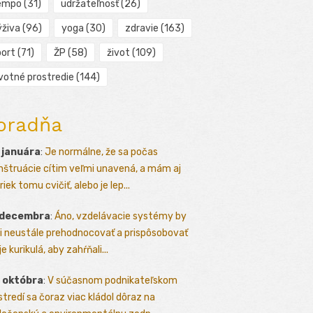
empo
(31)
udržateľnosť
(26)
ýživa
(96)
yoga
(30)
zdravie
(163)
port
(71)
ŽP
(58)
život
(109)
ivotné prostredie
(144)
oradňa
 januára
:
Je normálne, že sa počas
štruácie cítim veľmi unavená, a mám aj
iek tomu cvičiť, alebo je lep...
 decembra
:
Áno, vzdelávacie systémy by
i neustále prehodnocovať a prispôsobovať
e kurikulá, aby zahŕňali...
 októbra
:
V súčasnom podnikateľskom
stredí sa čoraz viac kládol dôraz na