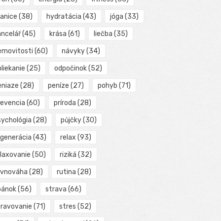
ranice
(38)
hydratácia
(43)
jóga
(33)
ancelář
(45)
krása
(61)
liečba
(35)
emovitosti
(60)
návyky
(34)
liekanie
(25)
odpočinok
(52)
eniaze
(28)
peníze
(27)
pohyb
(71)
revencia
(60)
príroda
(28)
sychológia
(28)
půjčky
(30)
egenerácia
(43)
relax
(93)
elaxovanie
(50)
riziká
(32)
ovnováha
(28)
rutina
(28)
pánok
(56)
strava
(66)
travovanie
(71)
stres
(52)