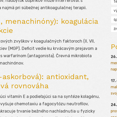
ov; nadbytok doplnkov môže interferovať s
t
 najmä pri súbežnej antikoagulačnej terapii.
v
n, menachinóny): koagulácia
š
kcie
ž
vých zvyškov v koagulačných faktoroch (II, VII,
P
a ciev (MGP). Deficit vedie ku krvácavým prejavom a
e s warfarínom (antagonista). Črevná mikrobiota
26.
enachinónov.
men
napr
-askorbová): antioxidant,
17.
ová rovnováha
mal
svoj
úci vitamín E a podieľajúci sa na syntéze kolagénu,
zvyšuje chemotaxiu a fagocytózu neutrofilov,
24.
 skracuje trvanie bežného nachladnutia u fyzicky
pro