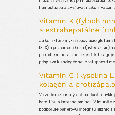
môže sa vyskytnúť pri malabsorpcii tuk
hemostázou a zvyšovať riziko krvácania
Vitamín K (fylochinó
a extrahepatálne fun
Je kofaktorom γ-karboxylácie glutamáto
IX, X) a proteínoch kostí (osteokalcín) 
poruche mineralizácie kostí. Interaguj
prispieva k endogénnej dostupnosti m
Vitamín C (kyselina L
kolagén a protizápal
Vo vode rozpustný antioxidant recykluj
karnitínu a katecholamínov. V imunite 
podporuje bariérovú integritu slizníc a