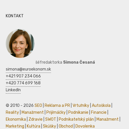
KONTAKT
šéfredaktorka
Simona Česaná
simona@euroekonom.sk
+421 907 234 066
+420 774 699 168
LinkedIn
© 2010 - 2026
SEO
|
Reklama a PR
|
Vrtuľníky
|
Autoškola
|
Reality
|
Manažment
|
Prijímáčky
|
Podnikanie
|
Financie
|
Ekonomika
|
Zdravie
|
SWOT
|
Podnikateľský plán
|
Manažment
|
Marketing
|
Kultúra
|
Skúšky
|
Obchod
|
Dovolenka