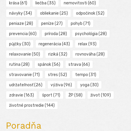
krása
(61)
liečba
(35)
nemovitosti
(60)
návyky
(34)
obliekanie
(25)
odpočinok
(52)
peniaze
(28)
peníze
(27)
pohyb
(71)
prevencia
(60)
príroda
(28)
psychológia
(28)
půjčky
(30)
regenerácia
(43)
relax
(93)
relaxovanie
(50)
riziká
(32)
rovnováha
(28)
rutina
(28)
spánok
(56)
strava
(66)
stravovanie
(71)
stres
(52)
tempo
(31)
udržateľnosť
(26)
výživa
(96)
yoga
(30)
zdravie
(163)
šport
(71)
ŽP
(58)
život
(109)
životné prostredie
(144)
Poradňa