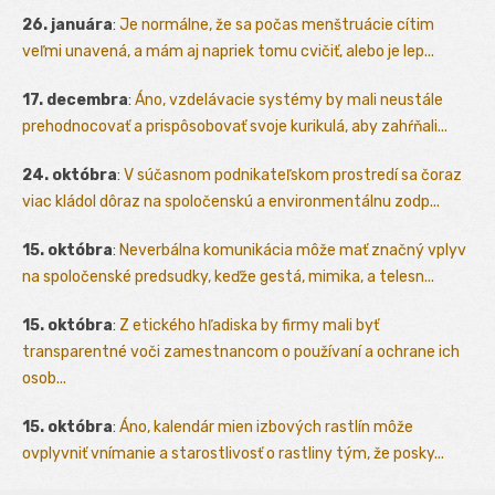
26. januára
:
Je normálne, že sa počas menštruácie cítim
veľmi unavená, a mám aj napriek tomu cvičiť, alebo je lep...
17. decembra
:
Áno, vzdelávacie systémy by mali neustále
prehodnocovať a prispôsobovať svoje kurikulá, aby zahŕňali...
24. októbra
:
V súčasnom podnikateľskom prostredí sa čoraz
viac kládol dôraz na spoločenskú a environmentálnu zodp...
15. októbra
:
Neverbálna komunikácia môže mať značný vplyv
na spoločenské predsudky, keďže gestá, mimika, a telesn...
15. októbra
:
Z etického hľadiska by firmy mali byť
transparentné voči zamestnancom o používaní a ochrane ich
osob...
15. októbra
:
Áno, kalendár mien izbových rastlín môže
ovplyvniť vnímanie a starostlivosť o rastliny tým, že posky...