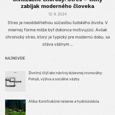
zabijak moderného človeka
Posted
12. 8. 2024
on
Stres je neoddeliteľnou súčasťou ľudského života. V
miernej forme môže byť dokonca motivujúci. Avšak
chronický stres, ktorý je typický pre modernú dobu, sa
stáva vážnym …
NAJNOVŠIE
Životný štýl ako nástroj duševnej rovnováhy:
Pohyb, výživa a sociálne väzby
Atika: Konštrukčné riešenie a hydroizolácia