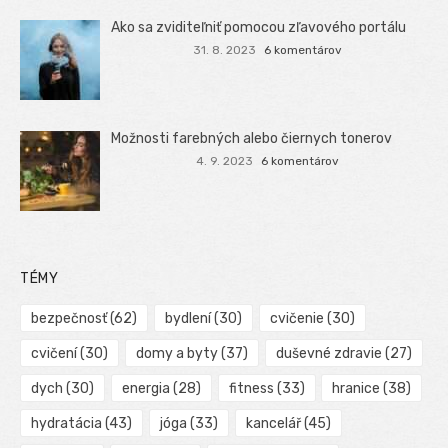
Ako sa zviditeľniť pomocou zľavového portálu
31. 8. 2023
6 komentárov
Možnosti farebných alebo čiernych tonerov
4. 9. 2023
6 komentárov
TÉMY
bezpečnosť
(62)
bydlení
(30)
cvičenie
(30)
cvičení
(30)
domy a byty
(37)
duševné zdravie
(27)
dych
(30)
energia
(28)
fitness
(33)
hranice
(38)
hydratácia
(43)
jóga
(33)
kancelář
(45)