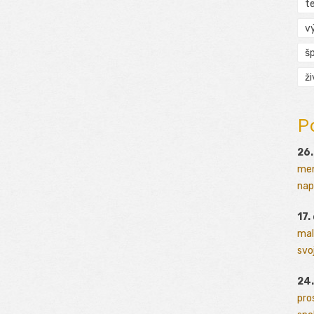
t
v
š
ž
P
26.
men
napr
17.
mal
svoj
24.
pro