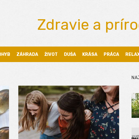
Zdravie a prír
OHYB
ZÁHRADA
ŽIVOT
DUŠA
KRÁSA
PRÁCA
RELA
NA