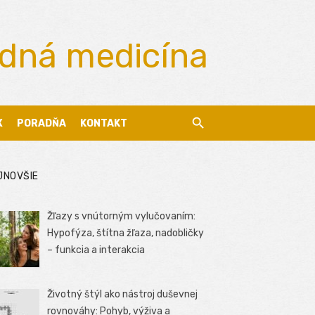
odná medicína
X
PORADŇA
KONTAKT
JNOVŠIE
Žľazy s vnútorným vylučovaním:
Hypofýza, štítna žľaza, nadobličky
– funkcia a interakcia
Životný štýl ako nástroj duševnej
rovnováhy: Pohyb, výživa a