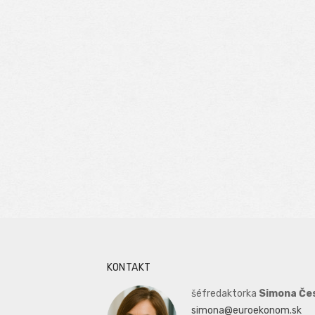
KONTAKT
šéfredaktorka
Simona Če
simona@euroekonom.sk