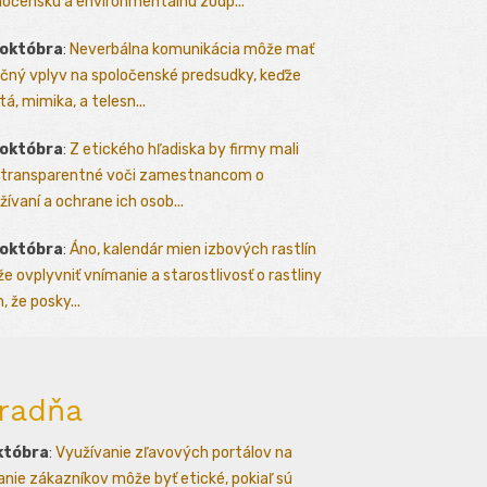
ločenskú a environmentálnu zodp...
 októbra
:
Neverbálna komunikácia môže mať
čný vplyv na spoločenské predsudky, keďže
tá, mimika, a telesn...
 októbra
:
Z etického hľadiska by firmy mali
 transparentné voči zamestnancom o
žívaní a ochrane ich osob...
 októbra
:
Áno, kalendár mien izbových rastlín
e ovplyvniť vnímanie a starostlivosť o rastliny
, že posky...
radňa
któbra
:
Využívanie zľavových portálov na
kanie zákazníkov môže byť etické, pokiaľ sú