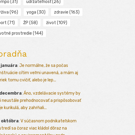
empo
(31)
udržateľnosť
(26)
ýživa
(96)
yoga
(30)
zdravie
(163)
port
(71)
ŽP
(58)
život
(109)
ivotné prostredie
(144)
oradňa
 januára
:
Je normálne, že sa počas
štruácie cítim veľmi unavená, a mám aj
iek tomu cvičiť, alebo je lep...
 decembra
:
Áno, vzdelávacie systémy by
i neustále prehodnocovať a prispôsobovať
e kurikulá, aby zahŕňali...
 októbra
:
V súčasnom podnikateľskom
stredí sa čoraz viac kládol dôraz na