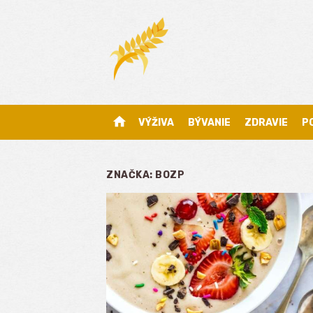
Skip
to
content
home
VÝŽIVA
BÝVANIE
ZDRAVIE
P
ZNAČKA:
BOZP