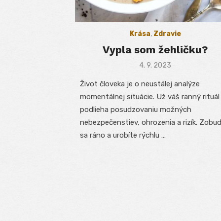
Krása
,
Zdravie
Vypla som žehličku?
Posted
4. 9. 2023
on
Život človeka je o neustálej analýze
momentálnej situácie. Už váš ranný rituál
podlieha posudzovaniu možných
nebezpečenstiev, ohrozenia a rizík. Zobud
sa ráno a urobíte rýchlu …