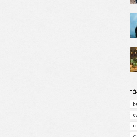
TÉ
b
c
d
d