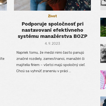
Život
Podporuje spoločnosť pri
nastavovaní efektívneho
systému manažérstva BOZP
Posted
4. 9. 2023
on
Napriek tomu, že medzi nimi často panujú
íte
značné rozdiely, zamestnanci, manažéri či
majitelia firiem – všetci majú spoločný cieľ.
Chcú sa vyhnúť zraneniu v práci …