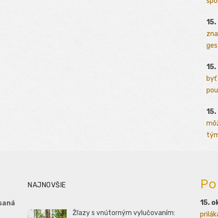
spo
15.
zna
ges
15.
byť
pou
15.
môž
tým
Po
NAJNOVŠIE
15. o
saná
Žľazy s vnútorným vylučovaním:
prilá