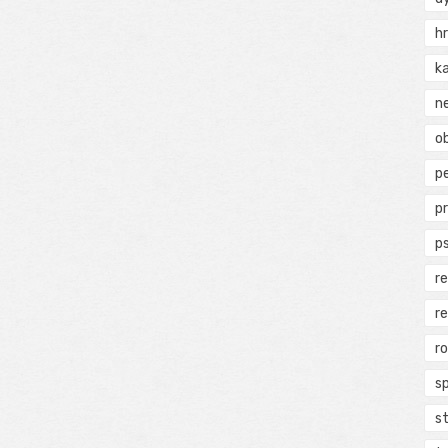
h
k
n
ob
p
p
p
r
r
r
s
s