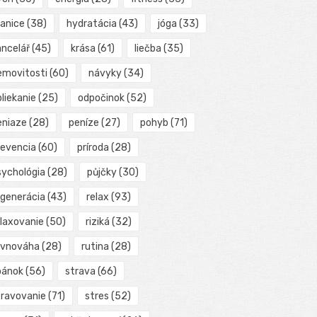
ranice
(38)
hydratácia
(43)
jóga
(33)
ancelář
(45)
krása
(61)
liečba
(35)
emovitosti
(60)
návyky
(34)
liekanie
(25)
odpočinok
(52)
eniaze
(28)
peníze
(27)
pohyb
(71)
revencia
(60)
príroda
(28)
sychológia
(28)
půjčky
(30)
egenerácia
(43)
relax
(93)
elaxovanie
(50)
riziká
(32)
ovnováha
(28)
rutina
(28)
pánok
(56)
strava
(66)
travovanie
(71)
stres
(52)