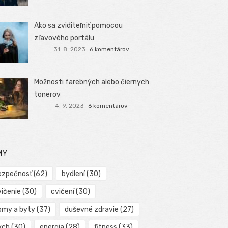
Ako sa zviditeľniť pomocou
zľavového portálu
31. 8. 2023
6 komentárov
Možnosti farebných alebo čiernych
tonerov
4. 9. 2023
6 komentárov
MY
ezpečnosť
(62)
bydlení
(30)
vičenie
(30)
cvičení
(30)
omy a byty
(37)
duševné zdravie
(27)
ych
(30)
energia
(28)
fitness
(33)