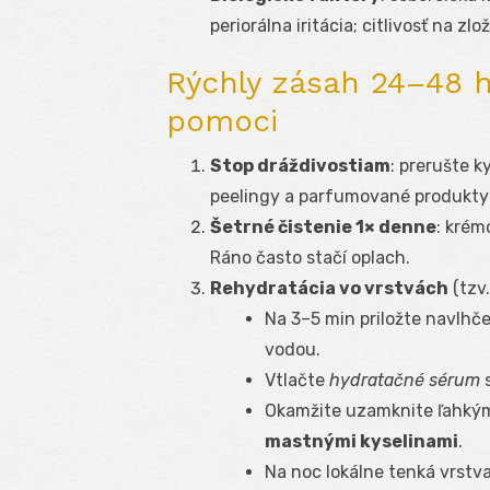
periorálna iritácia; citlivosť na z
Rýchly zásah 24–48 h
pomoci
Stop dráždivostiam
: prerušte k
peelingy a parfumované produkty 
Šetrné čistenie 1× denne
: krém
Ráno často stačí oplach.
Rehydratácia vo vrstvách
(tzv.
Na 3–5 min priložte navlh
vodou.
Vtlačte
hydratačné sérum
s
Okamžite uzamknite ľahk
mastnými kyselinami
.
Na noc lokálne tenká vrstv