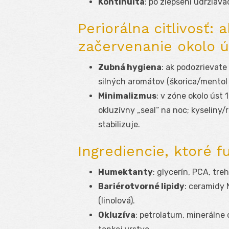
Kontinuita
: po zlepšení udržiav
Periorálna citlivosť:
začervenanie okolo ú
Zubná hygiena
: ak podozrievate
silných aromátov (škorica/mentol 
Minimalizmus
: v zóne okolo úst
okluzívny „seal“ na noc; kyseliny/
stabilizuje.
Ingrediencie, ktoré 
Humektanty
: glycerín, PCA, tre
Bariérotvorné lipidy
: ceramidy 
(linolová).
Okluzíva
: petrolatum, minerálne 