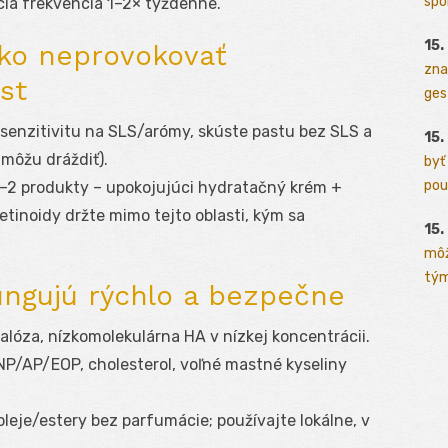
spo
acia frekvencia 1–2× týždenne.
15.
 ako neprovokovať
zna
st
ges
 senzitivitu na SLS/arómy, skúste pastu bez SLS a
15.
môžu dráždiť).
byť
pou
 1–2 produkty – upokojujúci hydratačný krém +
retinoidy držte mimo tejto oblasti, kým sa
15.
môž
tým
fungujú rýchlo a bezpečne
halóza, nízkomolekulárna HA v nízkej koncentrácii.
NP/AP/EOP, cholesterol, voľné mastné kyseliny
oleje/estery bez parfumácie; používajte lokálne, v