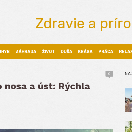
Zdravie a prír
OHYB
ZÁHRADA
ŽIVOT
DUŠA
KRÁSA
PRÁCA
RELA
NA
0
 nosa a úst: Rýchla