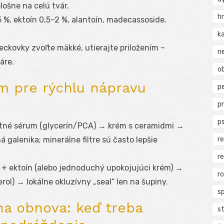
plošne na celú tvár.
h
5 %, ektoín 0,5–2 %, alantoín, madecassoside.
k
reckovky zvoľte mäkké, utierajte priložením –
n
áre.
ob
m pre rýchlu nápravu
p
p
p
tné sérum (glycerín/PCA) → krém s ceramidmi →
r
alenika; minerálne filtre sú často lepšie
r
l + ektoín (alebo jednoduchý upokojujúci krém) →
r
ol) → lokálne okluzívny „seal“ len na šupiny.
s
a obnova: keď treba
s