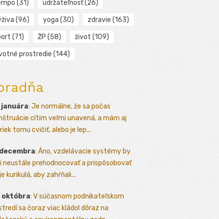
empo
(31)
udržateľnosť
(26)
ýživa
(96)
yoga
(30)
zdravie
(163)
port
(71)
ŽP
(58)
život
(109)
ivotné prostredie
(144)
oradňa
 januára
:
Je normálne, že sa počas
štruácie cítim veľmi unavená, a mám aj
iek tomu cvičiť, alebo je lep...
 decembra
:
Áno, vzdelávacie systémy by
i neustále prehodnocovať a prispôsobovať
e kurikulá, aby zahŕňali...
 októbra
:
V súčasnom podnikateľskom
stredí sa čoraz viac kládol dôraz na