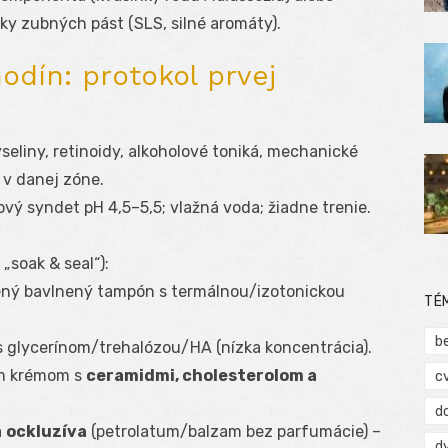
ložky zubných pást (SLS, silné aromáty).
odín: protokol prvej
yseliny, retinoidy, alkoholové toniká, mechanické
v danej zóne.
ový syndet pH 4,5–5,5; vlažná voda; žiadne trenie.
 „soak & seal“):
čený bavlnený tampón s termálnou/izotonickou
TÉ
b
 glycerínom/trehalózou/HA (nízka koncentrácia).
ým krémom s
ceramidmi, cholesterolom a
c
d
a
ockluzíva
(petrolatum/balzam bez parfumácie) –
d