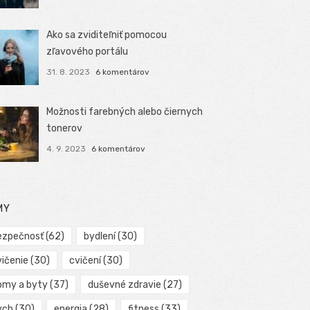
Ako sa zviditeľniť pomocou
zľavového portálu
31. 8. 2023
6 komentárov
Možnosti farebných alebo čiernych
tonerov
4. 9. 2023
6 komentárov
MY
ezpečnosť
(62)
bydlení
(30)
vičenie
(30)
cvičení
(30)
omy a byty
(37)
duševné zdravie
(27)
ych
(30)
energia
(28)
fitness
(33)