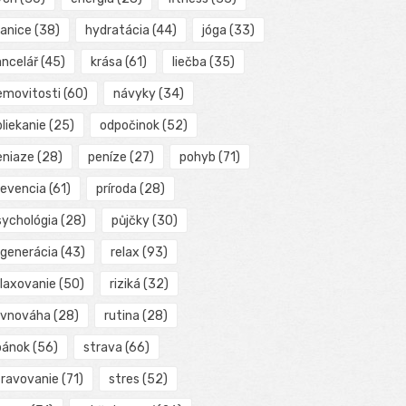
ranice
(38)
hydratácia
(44)
jóga
(33)
ancelář
(45)
krása
(61)
liečba
(35)
emovitosti
(60)
návyky
(34)
liekanie
(25)
odpočinok
(52)
eniaze
(28)
peníze
(27)
pohyb
(71)
revencia
(61)
príroda
(28)
sychológia
(28)
půjčky
(30)
egenerácia
(43)
relax
(93)
elaxovanie
(50)
riziká
(32)
ovnováha
(28)
rutina
(28)
pánok
(56)
strava
(66)
travovanie
(71)
stres
(52)