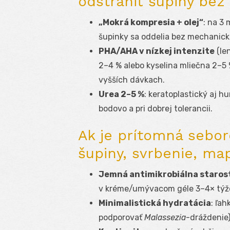
odstrániť šupiny bez
„Mokrá kompresia + olej“
: na 3
šupinky sa oddelia bez mechanick
PHA/AHA v nízkej intenzite
(len
2–4 % alebo kyselina mliečna 2–5 
vyšších dávkach.
Urea 2–5 %
: keratoplastický aj h
bodovo a pri dobrej tolerancii.
Ak je prítomná sebor
šupiny, svrbenie, ma
Jemná antimikrobiálna starost
v kréme/umývacom géle 3–4× týž
Minimalistická hydratácia
: ľa
podporovať
Malassezia
-dráždenie)