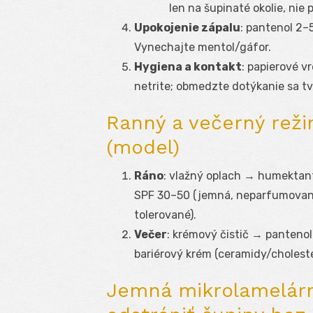
len na šupinaté okolie, nie 
Upokojenie zápalu
: pantenol 2–
Vynechajte mentol/gáfor.
Hygiena a kontakt
: papierové v
netrite; obmedzte dotýkanie sa tv
Ranný a večerný reži
(model)
Ráno
: vlažný oplach → humektan
SPF 30–50 (jemná, neparfumovaná g
tolerované).
Večer
: krémový čistič → panteno
bariérový krém (ceramidy/cholester
Jemná mikrolamelárn