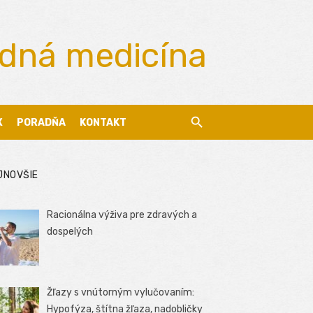
odná medicína
X
PORADŇA
KONTAKT
JNOVŠIE
Racionálna výživa pre zdravých a
dospelých
Žľazy s vnútorným vylučovaním:
Hypofýza, štítna žľaza, nadobličky