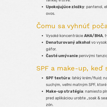
tenkej vrstve.
Upokojujúce zložky
: pantenol, 
ovos.
Čomu sa vyhnúť poča
Vysoké koncentrácie
AHA/BHA
, 
Denaturovaný alkohol
vo vysok
gáfor.
Časté umývanie
penivými tenzidm
SPF a make-up, keď 
SPF textúra
: ľahký krém/fluid; 
suchým, veľmi matným SPF, ktoré
Make-up stratégia
: namiesto pl
pred aplikáciou urobte „soak & s
zón.