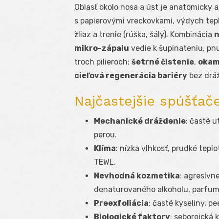
Oblasť okolo nosa a úst je anatomicky a
s papierovými vreckovkami, výdych te
žliaz a trenie (rúška, šály). Kombinácia
n
mikro-zápalu
vedie k šupinateniu, pnu
troch pilieroch:
šetrné čistenie
,
okam
cieľová regenerácia bariéry
bez drá
Najčastejšie spúšťač
Mechanické dráždenie
: časté u
perou.
Klíma
: nízka vlhkosť, prudké tepl
TEWL.
Nevhodná kozmetika
: agresívn
denaturovaného alkoholu, parfumy
Preexfoliácia
: časté kyseliny, p
Biologické faktory
: seboroická