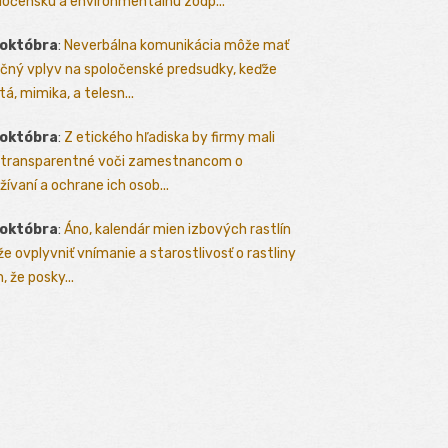
ločenskú a environmentálnu zodp...
 októbra
:
Neverbálna komunikácia môže mať
čný vplyv na spoločenské predsudky, keďže
tá, mimika, a telesn...
 októbra
:
Z etického hľadiska by firmy mali
 transparentné voči zamestnancom o
žívaní a ochrane ich osob...
 októbra
:
Áno, kalendár mien izbových rastlín
e ovplyvniť vnímanie a starostlivosť o rastliny
, že posky...