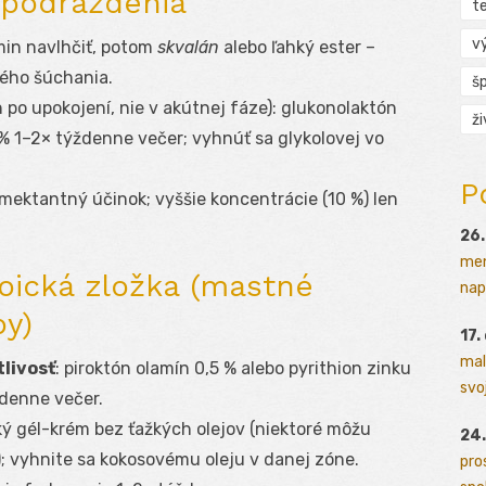
 podráždenia
t
v
 min navlhčiť, potom
skvalán
alebo ľahký ester –
ého šúchania.
š
 po upokojení, nie v akútnej fáze): glukonolaktón
ž
% 1–2× týždenne večer; vyhnúť sa glykolovej vo
P
umektantný účinok; vyššie koncentrácie (10 %) len
26.
men
oická zložka (mastné
napr
py)
17.
mal
livosť
: piroktón olamín 0,5 % alebo pyrithion zinku
svoj
denne večer.
hký gél-krém bez ťažkých olejov (niektoré môžu
24.
; vyhnite sa kokosovému oleju v danej zóne.
pro