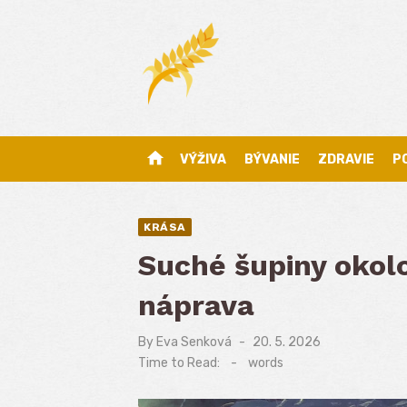
Skip
to
content
home
VÝŽIVA
BÝVANIE
ZDRAVIE
P
KRÁSA
Suché šupiny okolo
náprava
By
Eva Senková
Posted
20. 5. 2026
on
Time to Read:
-
words