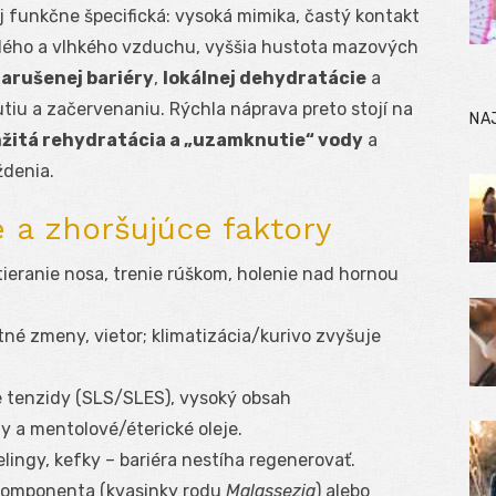
j funkčne špecifická: vysoká mimika, častý kontakt
plého a vlhkého vzduchu, vyššia hustota mazových
arušenej bariéry
,
lokálnej dehydratácie
a
tiu a začervenaniu. Rýchla náprava preto stojí na
NA
žitá rehydratácia a „uzamknutie“ vody
a
ždenia.
e a zhoršujúce faktory
tieranie nosa, trenie rúškom, holenie nad hornou
otné zmeny, vietor; klimatizácia/kurivo zvyšuje
e tenzidy (SLS/SLES), vysoký obsah
 a mentolové/éterické oleje.
eelingy, kefky – bariéra nestíha regenerovať.
 komponenta (kvasinky rodu
Malassezia
) alebo