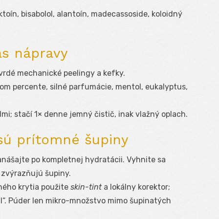
ektoín, bisabolol, alantoín, madecassoside, koloidný
s nápravy
tvrdé mechanické peelingy a kefky.
om percente, silné parfumácie, mentol, eukalyptus,
i; stačí 1× denne jemný čistič, inak vlažný oplach.
sú prítomné šupiny
nanášajte po kompletnej hydratácii. Vyhnite sa
 zvýrazňujú šupiny.
ného krytia použite
skin-tint
a lokálny korektor;
eal“. Púder len mikro-množstvo mimo šupinatých