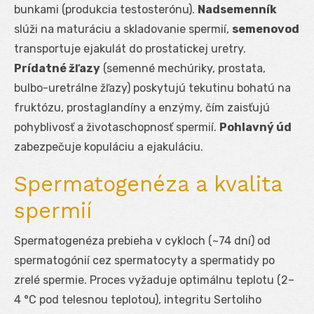
bunkami (produkcia testosterónu).
Nadsemenník
slúži na maturáciu a skladovanie spermií,
semenovod
transportuje ejakulát do prostatickej uretry.
Prídatné žľazy
(semenné mechúriky, prostata,
bulbo-uretrálne žľazy) poskytujú tekutinu bohatú na
fruktózu, prostaglandíny a enzýmy, čím zaisťujú
pohyblivosť a životaschopnosť spermií.
Pohlavný úd
zabezpečuje kopuláciu a ejakuláciu.
Spermatogenéza a kvalita
spermií
Spermatogenéza prebieha v cykloch (~74 dní) od
spermatogónií cez spermatocyty a spermatidy po
zrelé spermie. Proces vyžaduje optimálnu teplotu (2–
4 °C pod telesnou teplotou), integritu Sertoliho