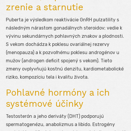
zrenie a starnutie
Puberta je výsledkom reaktivácie GnRH pulzatility s
následným nárastom gonadálnych steroidov; vedie k
vývinu sekundárnych pohlavných znakov a plodnosti.
S vekom dochádza k poklesu ovariálnej rezervy
(menopauza) a k pozvoľnému poklesu androgénov u
mužov (androgen deficit spojený s vekom). Tieto
zmeny ovplyvňujú kostnú denzitu, kardiometabolické
riziko, kompozíciu tela i kvalitu života.
Pohlavné hormóny a ich
systémové účinky
Testosterón a jeho deriváty (DHT) podporujú
spermatogenézu, anabolizmus a libido. Estrogény