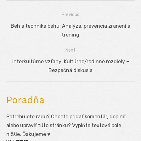
Previous
Navigácia
Previous
Beh a technika behu: Analýza, prevencia zranení a
v
post:
tréning
článku
Next
Next
Interkultúrne vzťahy: Kultúrne/rodinné rozdiely –
post:
Bezpečná diskusia
Poradňa
Potrebujete radu? Chcete pridať komentár, doplniť
alebo upraviť túto stránku? Vyplňte textové pole
nižšie. Ďakujeme ♥