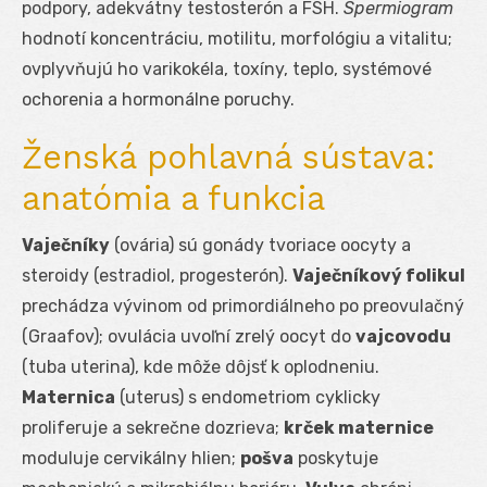
podpory, adekvátny testosterón a FSH.
Spermiogram
hodnotí koncentráciu, motilitu, morfológiu a vitalitu;
ovplyvňujú ho varikokéla, toxíny, teplo, systémové
ochorenia a hormonálne poruchy.
Ženská pohlavná sústava:
anatómia a funkcia
Vaječníky
(ovária) sú gonády tvoriace oocyty a
steroidy (estradiol, progesterón).
Vaječníkový folikul
prechádza vývinom od primordiálneho po preovulačný
(Graafov); ovulácia uvoľní zrelý oocyt do
vajcovodu
(tuba uterina), kde môže dôjsť k oplodneniu.
Maternica
(uterus) s endometriom cyklicky
proliferuje a sekrečne dozrieva;
krček maternice
moduluje cervikálny hlien;
pošva
poskytuje