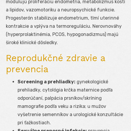
modulujú proliferáciu endometria, metabolizmus kostí
a lipidov, vazomotoriku a neuropsychické funkcie.
Progesterón stabilizuje endometrium, tlmí uterinné
kontrakcie a vplýva na termoreguláciu. Nerovnováhy
(hyperprolaktinémia, PCOS, hypogonadizmus) majú
široké klinické dôsledky.
Reprodukčné zdravie a
prevencia
Screening a prehliadky:
gynekologické
prehliadky, cytológia krčka maternice podľa
odporúčaní, palpácia prsníkov/skríning
mamografie podľa veku a rizika; u mužov
vyšetrenie semenníkov a urologické konzultácie
pri ťažkostiach.
Sexuálne prenosné infekcie:
prevencia