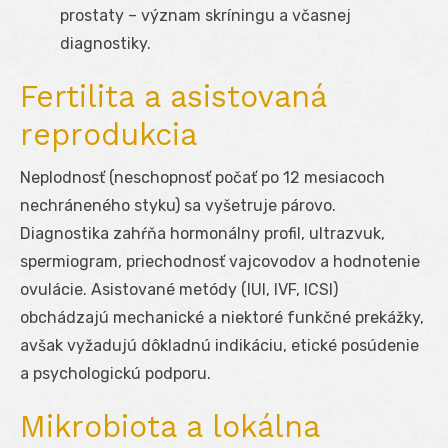
prostaty – význam skríningu a včasnej
diagnostiky.
Fertilita a asistovaná
reprodukcia
Neplodnosť (neschopnosť počať po 12 mesiacoch
nechráneného styku) sa vyšetruje párovo.
Diagnostika zahŕňa hormonálny profil, ultrazvuk,
spermiogram, priechodnosť vajcovodov a hodnotenie
ovulácie. Asistované metódy (IUI, IVF, ICSI)
obchádzajú mechanické a niektoré funkčné prekážky,
avšak vyžadujú dôkladnú indikáciu, etické posúdenie
a psychologickú podporu.
Mikrobiota a lokálna