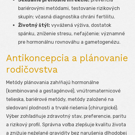
bariérovými metódami, testovanie rizikových
skupín; včasná diagnostika chráni fertilitu.
Životný štýl:
vyvážená výživa, dostatok
spánku, zníženie stresu, nefajčenie; významné
pre hormonálnu rovnováhu a gametogenézu.
Antikoncepcia a plánovanie
rodičovstva
Metódy plánovania zahŕňajú hormonálne
(kombinované a gestagénové), vnútromaternicové
telieska, bariérové metódy, metódy založené na
sledovaní plodnosti a trvalé riešenia (chirurgické).
Výber zohľadňuje zdravotný stav, preferencie, paritu
a rizikový profil. Správna voľba zlepšuje kvalitu života
a znižuje neželané gravidity bez narušenia dlhodobej