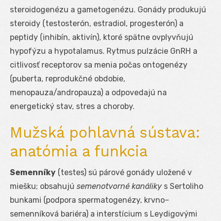
steroidogenézu a gametogenézu. Gonády produkujú
steroidy (testosterón, estradiol, progesterón) a
peptidy (inhibín, aktivín), ktoré spätne ovplyvňujú
hypofýzu a hypotalamus. Rytmus pulzácie GnRH a
citlivosť receptorov sa menia počas ontogenézy
(puberta, reprodukčné obdobie,
menopauza/andropauza) a odpovedajú na
energetický stav, stres a choroby.
Mužská pohlavná sústava:
anatómia a funkcia
Semenníky
(testes) sú párové gonády uložené v
miešku; obsahujú
semenotvorné kanáliky
s Sertoliho
bunkami (podpora spermatogenézy, krvno–
semenníková bariéra) a interstícium s Leydigovými