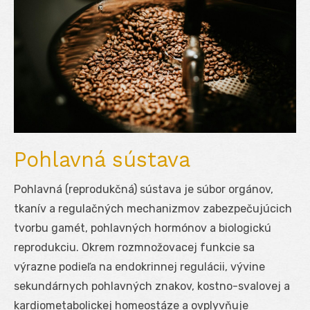
Pohlavná sústava
Pohlavná (reprodukčná) sústava je súbor orgánov,
tkanív a regulačných mechanizmov zabezpečujúcich
tvorbu gamét, pohlavných hormónov a biologickú
reprodukciu. Okrem rozmnožovacej funkcie sa
výrazne podieľa na endokrinnej regulácii, vývine
sekundárnych pohlavných znakov, kostno-svalovej a
kardiometabolickej homeostáze a ovplyvňuje