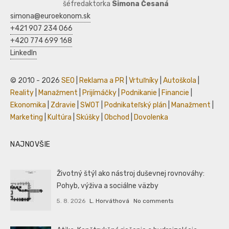
šéfredaktorka
Simona Česaná
simona@euroekonom.sk
+421 907 234 066
+420 774 699 168
LinkedIn
© 2010 - 2026
SEO
|
Reklama a PR
|
Vrtuľníky
|
Autoškola
|
Reality
|
Manažment
|
Prijímáčky
|
Podnikanie
|
Financie
|
Ekonomika
|
Zdravie
|
SWOT
|
Podnikateľský plán
|
Manažment
|
Marketing
|
Kultúra
|
Skúšky
|
Obchod
|
Dovolenka
NAJNOVŠIE
Životný štýl ako nástroj duševnej rovnováhy:
Pohyb, výživa a sociálne väzby
5. 8. 2026
L. Horváthová
No comments