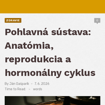
ZDRAVIE
0
Pohlavná sústava:
Anatómia,
reprodukcia a
hormonálny cyklus
By
Ján Gašparík
Posted
7. 6. 2026
on
Time to Read:
-
words