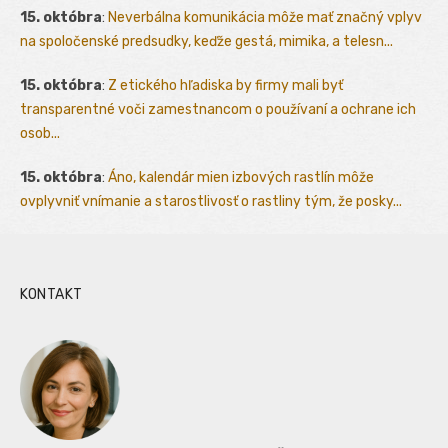
15. októbra
:
Neverbálna komunikácia môže mať značný vplyv
na spoločenské predsudky, keďže gestá, mimika, a telesn...
15. októbra
:
Z etického hľadiska by firmy mali byť
transparentné voči zamestnancom o používaní a ochrane ich
osob...
15. októbra
:
Áno, kalendár mien izbových rastlín môže
ovplyvniť vnímanie a starostlivosť o rastliny tým, že posky...
KONTAKT