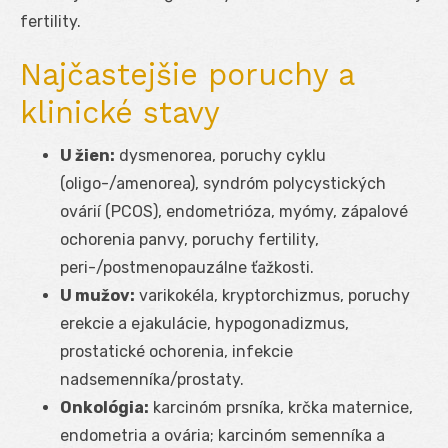
fertility.
Najčastejšie poruchy a
klinické stavy
U žien:
dysmenorea, poruchy cyklu
(oligo-/amenorea), syndróm polycystických
ovárií (PCOS), endometrióza, myómy, zápalové
ochorenia panvy, poruchy fertility,
peri-/postmenopauzálne ťažkosti.
U mužov:
varikokéla, kryptorchizmus, poruchy
erekcie a ejakulácie, hypogonadizmus,
prostatické ochorenia, infekcie
nadsemenníka/prostaty.
Onkológia:
karcinóm prsníka, krčka maternice,
endometria a ovária; karcinóm semenníka a