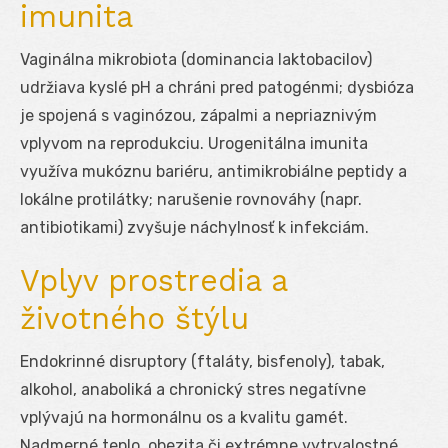
imunita
Vaginálna mikrobiota (dominancia laktobacilov)
udržiava kyslé pH a chráni pred patogénmi; dysbióza
je spojená s vaginózou, zápalmi a nepriaznivým
vplyvom na reprodukciu. Urogenitálna imunita
využíva mukóznu bariéru, antimikrobiálne peptidy a
lokálne protilátky; narušenie rovnováhy (napr.
antibiotikami) zvyšuje náchylnosť k infekciám.
Vplyv prostredia a
životného štýlu
Endokrinné disruptory (ftaláty, bisfenoly), tabak,
alkohol, anaboliká a chronický stres negatívne
vplývajú na hormonálnu os a kvalitu gamét.
Nadmerné teplo, obezita či extrémne vytrvalostné