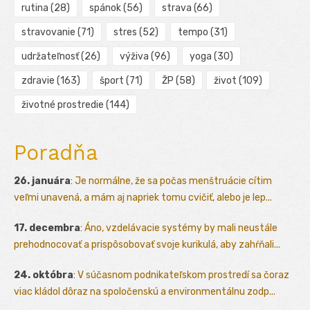
rutina
(28)
spánok
(56)
strava
(66)
stravovanie
(71)
stres
(52)
tempo
(31)
udržateľnosť
(26)
výživa
(96)
yoga
(30)
zdravie
(163)
šport
(71)
ŽP
(58)
život
(109)
životné prostredie
(144)
Poradňa
26. januára
:
Je normálne, že sa počas menštruácie cítim
veľmi unavená, a mám aj napriek tomu cvičiť, alebo je lep...
17. decembra
:
Áno, vzdelávacie systémy by mali neustále
prehodnocovať a prispôsobovať svoje kurikulá, aby zahŕňali...
24. októbra
:
V súčasnom podnikateľskom prostredí sa čoraz
viac kládol dôraz na spoločenskú a environmentálnu zodp...