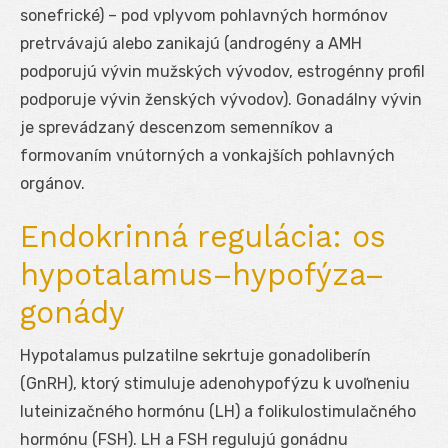
sonefrické) – pod vplyvom pohlavných hormónov
pretrvávajú alebo zanikajú (androgény a AMH
podporujú vývin mužských vývodov, estrogénny profil
podporuje vývin ženských vývodov). Gonadálny vývin
je sprevádzaný descenzom semenníkov a
formovaním vnútorných a vonkajších pohlavných
orgánov.
Endokrinná regulácia: os
hypotalamus–hypofýza–
gonády
Hypotalamus pulzatilne sekrtuje gonadoliberín
(GnRH), ktorý stimuluje adenohypofýzu k uvoľneniu
luteinizačného hormónu (LH) a folikulostimulačného
hormónu (FSH). LH a FSH regulujú gonádnu