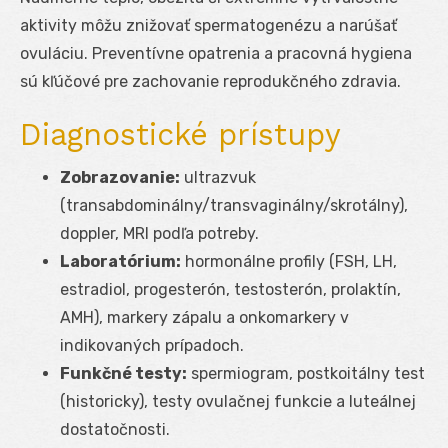
aktivity môžu znižovať spermatogenézu a narúšať
ovuláciu. Preventívne opatrenia a pracovná hygiena
sú kľúčové pre zachovanie reprodukčného zdravia.
Diagnostické prístupy
Zobrazovanie:
ultrazvuk
(transabdominálny/transvaginálny/skrotálny),
doppler, MRI podľa potreby.
Laboratórium:
hormonálne profily (FSH, LH,
estradiol, progesterón, testosterón, prolaktín,
AMH), markery zápalu a onkomarkery v
indikovaných prípadoch.
Funkčné testy:
spermiogram, postkoitálny test
(historicky), testy ovulačnej funkcie a luteálnej
dostatočnosti.