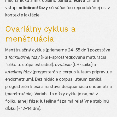
mechanickú a mikrobiálnu bariéru.
Vulva
chráni
vstup,
mliečne žľazy
sú súčasťou reprodukčnej osi v
kontexte laktácie.
Ovariálny cyklus a
menštruácia
Menštruačný cyklus (priemerne 24–35 dní) pozostáva
z
folikulárnej fázy
(FSH-sprostredkovaná maturácia
folikulu, stúpa estradiol),
ovulácie
(LH-spike) a
luteálnej fázy
(progesterón z corpus luteum pripravuje
endometrium). Bez nidácie corpus luteum zaniká,
progesterón klesá a nastáva desquamácia endometria
(menštruácia). Variabilita dĺžky cyklu je najmä v
folikulárnej fáze; luteálna fáza má relatívne stabilnú
dĺžku (~12–14 dní).