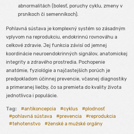
abnormalitách (bolesť, poruchy cyklu, zmeny v
prsníkoch či semenníkoch).
Pohlavná sústava je komplexný systém so zásadným
vplyvom na reprodukciu, endokrinnú rovnováhu a
celkové zdravie. Jej funkcia závisí od jemnej
koordinácie neuroendokrinných signálov, anatomickej
integrity a zdravého prostredia. Pochopenie
anatómie, fyziológie a najčastejších porúch je
predpokladom účinnej prevencie, včasnej diagnostiky
a primeranej liečby, čo sa premieta do kvality života
jednotlivca i populácie.
Tag:
antikoncepcia
cyklus
plodnosť
pohlavná sústava
prevencia
reprodukcia
tehotenstvo
ženské a mužské orgány