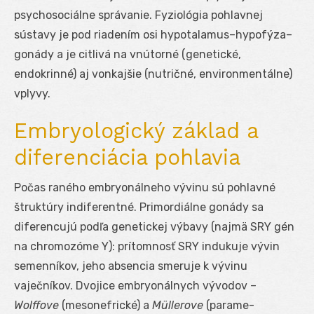
psychosociálne správanie. Fyziológia pohlavnej
sústavy je pod riadením osi hypotalamus–hypofýza–
gonády a je citlivá na vnútorné (genetické,
endokrinné) aj vonkajšie (nutričné, environmentálne)
vplyvy.
Embryologický základ a
diferenciácia pohlavia
Počas raného embryonálneho vývinu sú pohlavné
štruktúry indiferentné. Primordiálne gonády sa
diferencujú podľa genetickej výbavy (najmä SRY gén
na chromozóme Y): prítomnosť SRY indukuje vývin
semenníkov, jeho absencia smeruje k vývinu
vaječníkov. Dvojice embryonálnych vývodov –
Wolffove
(mesonefrické) a
Müllerove
(parame­