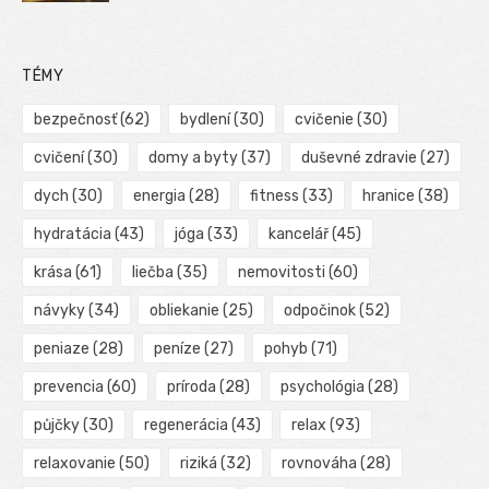
TÉMY
bezpečnosť
(62)
bydlení
(30)
cvičenie
(30)
cvičení
(30)
domy a byty
(37)
duševné zdravie
(27)
dych
(30)
energia
(28)
fitness
(33)
hranice
(38)
hydratácia
(43)
jóga
(33)
kancelář
(45)
krása
(61)
liečba
(35)
nemovitosti
(60)
návyky
(34)
obliekanie
(25)
odpočinok
(52)
peniaze
(28)
peníze
(27)
pohyb
(71)
prevencia
(60)
príroda
(28)
psychológia
(28)
půjčky
(30)
regenerácia
(43)
relax
(93)
relaxovanie
(50)
riziká
(32)
rovnováha
(28)