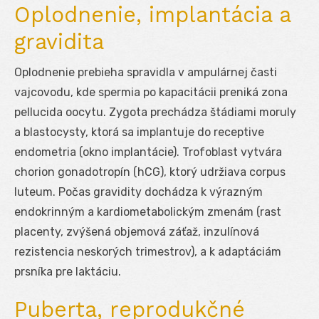
Oplodnenie, implantácia a
gravidita
Oplodnenie prebieha spravidla v ampulárnej časti
vajcovodu, kde spermia po kapacitácii preniká zona
pellucida oocytu. Zygota prechádza štádiami moruly
a blastocysty, ktorá sa implantuje do receptive
endometria (okno implantácie). Trofoblast vytvára
chorion gonadotropín (hCG), ktorý udržiava corpus
luteum. Počas gravidity dochádza k výrazným
endokrinným a kardiometabolickým zmenám (rast
placenty, zvýšená objemová záťaž, inzulínová
rezistencia neskorých trimes­trov), a k adaptáciám
prsníka pre laktáciu.
Puberta, reprodukčné