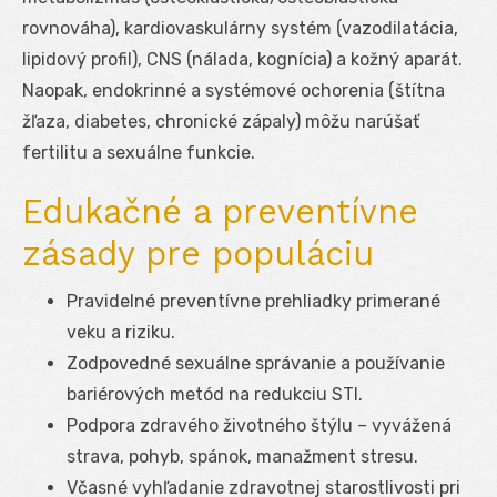
rovnováha), kardiovaskulárny systém (vazodilatácia,
lipidový profil), CNS (nálada, kognícia) a kožný aparát.
Naopak, endokrinné a systémové ochorenia (štítna
žľaza, diabetes, chronické zápaly) môžu narúšať
fertilitu a sexuálne funkcie.
Edukačné a preventívne
zásady pre populáciu
Pravidelné preventívne prehliadky primerané
veku a riziku.
Zodpovedné sexuálne správanie a používanie
bariérových metód na redukciu STI.
Podpora zdravého životného štýlu – vyvážená
strava, pohyb, spánok, manažment stresu.
Včasné vyhľadanie zdravotnej starostlivosti pri