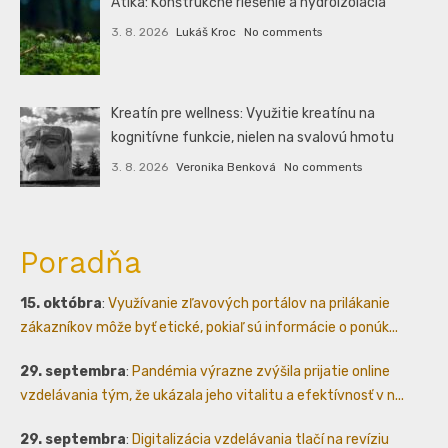
Atika: Konštrukčné riešenie a hydroizolácia
3. 8. 2026
Lukáš Kroc
No comments
Kreatín pre wellness: Využitie kreatínu na
kognitívne funkcie, nielen na svalovú hmotu
3. 8. 2026
Veronika Benková
No comments
Poradňa
15. októbra
:
Využívanie zľavových portálov na prilákanie
zákazníkov môže byť etické, pokiaľ sú informácie o ponúk...
29. septembra
:
Pandémia výrazne zvýšila prijatie online
vzdelávania tým, že ukázala jeho vitalitu a efektívnosť v n...
29. septembra
:
Digitalizácia vzdelávania tlačí na revíziu