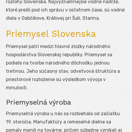
rozlohy Slovenska. Najvýznamnejšie vodné nádrže,
ktoré prešli pod ich správu v ostatnom čase, sú vodné
diela v Gabčíkove, Kráľovej pri Šali, Starina.
Priemysel Slovenska
Priemysel patrí medzi hlavné zložky národného
hospodárstva Slovenskej republiky. Priemysel sa
podieľa na tvorbe národného dôchodku jednou
tretinou. Jeho súčasný stav, odvetvová štruktúra a
priestorové rozloženie sú výsledkom vývoja v
minulosti.
Priemyselná výroba
Priemyselná výroba u nás sa rozbiehala od začiatku
19. storočia. Manufaktúry a remeselné dielne sa
pomaly menili na továrne, pričom súbežne vznikali aj