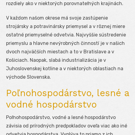
rozdiely ako v niektorých porovnateľných krajinách.
V každom našom okrese má svoje zastúpenie
strojársky a potravinársky priemysel a v rôznej miere
ostatné priemyselné odvetvia. Najvyššie sústredenie
priemyslu a hlavne nevýrobných činností je v našich
dvoch najväčších miestach a to v Bratislave a v
Košiciach. Naopak, slabá industrializácia je v
Juhoslovenskej kotline a v niektorých oblastiach na
východe Slovenska.
Poľnohospodárstvo, lesné a
vodné hospodárstvo
Poľnohospodárstvo, vodné a lesné hospodárstvo
závisia od prírodných predpokladov oveľa viac ako iné
odvetvia hospodárstva. Vyplýva to priamo z ich