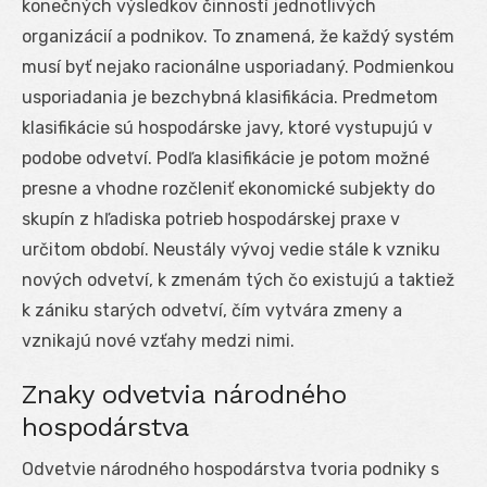
konečných výsledkov činností jednotlivých
organizácií a podnikov. To znamená, že každý systém
musí byť nejako racionálne usporiadaný. Podmienkou
usporiadania je bezchybná klasifikácia. Predmetom
klasifikácie sú hospodárske javy, ktoré vystupujú v
podobe odvetví. Podľa klasifikácie je potom možné
presne a vhodne rozčleniť ekonomické subjekty do
skupín z hľadiska potrieb hospodárskej praxe v
určitom období. Neustály vývoj vedie stále k vzniku
nových odvetví, k zmenám tých čo existujú a taktiež
k zániku starých odvetví, čím vytvára zmeny a
vznikajú nové vzťahy medzi nimi.
Znaky odvetvia národného
hospodárstva
Odvetvie národného hospodárstva tvoria podniky s