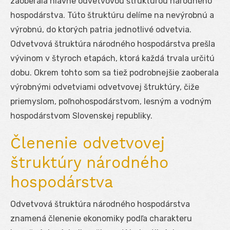
zaoberala hlavne odvetvovou štruktúrou národného
hospodárstva. Túto štruktúru delíme na nevýrobnú a
výrobnú, do ktorých patria jednotlivé odvetvia.
Odvetvová štruktúra národného hospodárstva prešla
vývinom v štyroch etapách, ktorá každá trvala určitú
dobu. Okrem tohto som sa tiež podrobnejšie zaoberala
výrobnými odvetviami odvetvovej štruktúry, čiže
priemyslom, poľnohospodárstvom, lesným a vodným
hospodárstvom Slovenskej republiky.
Členenie odvetvovej
štruktúry národného
hospodárstva
Odvetvová štruktúra národného hospodárstva
znamená členenie ekonomiky podľa charakteru