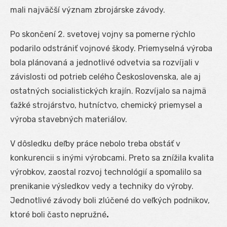
mali najväčší význam zbrojárske závody.
Po skončení 2. svetovej vojny sa pomerne rýchlo
podarilo odstrániť vojnové škody. Priemyselná výroba
bola plánovaná a jednotlivé odvetvia sa rozvíjali v
závislosti od potrieb celého Československa, ale aj
ostatných socialistických krajín. Rozvíjalo sa najmä
ťažké strojárstvo, hutníctvo, chemický priemysel a
výroba stavebných materiálov.
V dôsledku deľby práce nebolo treba obstáť v
konkurencii s inými výrobcami. Preto sa znížila kvalita
výrobkov, zaostal rozvoj technológií a spomalilo sa
prenikanie výsledkov vedy a techniky do výroby.
Jednotlivé závody boli zlúčené do veľkých podnikov,
ktoré boli často nepružné
.