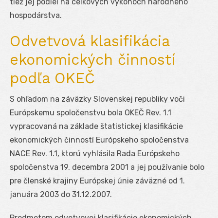
tiež jej podiel na celkových výkonoch národného
hospodárstva.
Odvetvová klasifikácia
ekonomických činností
podľa OKEČ
S ohľadom na záväzky Slovenskej republiky voči
Európskemu spoločenstvu bola OKEČ Rev. 1.1
vypracovaná na základe štatistickej klasifikácie
ekonomických činností Európskeho spoločenstva
NACE Rev. 1.1, ktorú vyhlásila Rada Európskeho
spoločenstva 19. decembra 2001 a jej používanie bolo
pre členské krajiny Európskej únie záväzné od 1.
januára 2003 do 31.12.2007.
Predmetom odvetvovej klasifikácie ekonomických