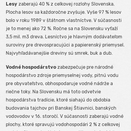
Lesy
zaberajú 40 % z celkovej rozlohy Slovenska.
Plocha lesov sa každoročne zvyšuje. Vyše 97 % lesov
bolo v roku 1989 v štátnom vlastníctve. V súčasnosti
je to menej ako 72 %. Ročne sa na Slovensku vyťaží
3,5 mil. m3 dreva. Lesníctvo je hlavným dodávateľom
suroviny pre drevospracujúci a papierenský priemysel.
Najvyhľadávanejšie dreviny sú smrek, buk a dub.
Vodné hospodárstvo
zabezpečuje pre národné
hospodárstvo zdroje priemyselnej vody, pitnú vodu
pre obyvateľstvo, obhospodaruje vodné nádrže a
riečne toky. Na Slovensku má toto odvetvie
hospodárstva tradície, ktoré siahajú do obdobia
budovania tajchov pri Banskej Štiavnici, banských
vodovodov v 16. storočí. V súčasnosti zaberajú vodné
plochy, ktoré spravujú vodohospodári 2 % z celkovej