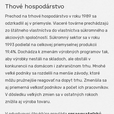
Thové hospodárstvo
Prechod na trhové hospodárstvo v roku 1989 sa
odzrkadlil aj v priemysle. Viaceré továrne prechádzajú
zo štátneho vlastníctva do vlastníctva súkromného a
akciových spoločností. Súkromný sektor sa v roku
1993 podieľal na celkovej priemyselnej produkcii
19,4%. Dochádza k zmenám výrobných programov tak,
aby výrobky nestáli na skladoch, ale obstáli v
konkurencii na domácom i zahraničnom trhu. Mnohé
veľké podniky sa rozdelili na menšie závody, ktoré
môžu pružnejšie reagovať na dopyt trhu. Zmenšila sa
aj priemerná veľkosť podnikov a počet ich pracovníkov.
V dôsledku veľkých zmien sa v ostatných rokoch
znížila aj výroba tovaru.
V odvetvovej štruktúre prevláda
spracovateľský