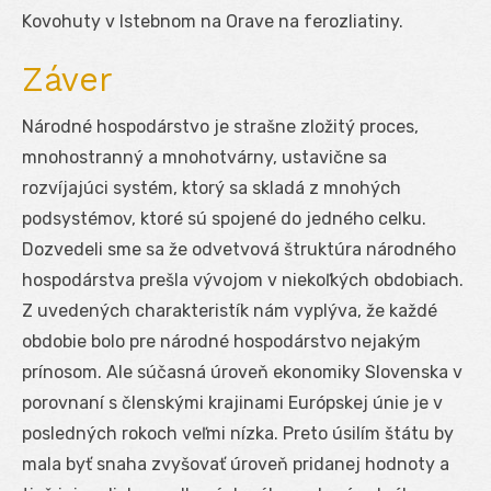
Kovohuty v Istebnom na Orave na ferozliatiny.
Záver
Národné hospodárstvo je strašne zložitý proces,
mnohostranný a mnohotvárny, ustavične sa
rozvíjajúci systém, ktorý sa skladá z mnohých
podsystémov, ktoré sú spojené do jedného celku.
Dozvedeli sme sa že odvetvová štruktúra národného
hospodárstva prešla vývojom v niekoľkých obdobiach.
Z uvedených charakteristík nám vyplýva, že každé
obdobie bolo pre národné hospodárstvo nejakým
prínosom. Ale súčasná úroveň ekonomiky Slovenska v
porovnaní s členskými krajinami Európskej únie je v
posledných rokoch veľmi nízka. Preto úsilím štátu by
mala byť snaha zvyšovať úroveň pridanej hodnoty a