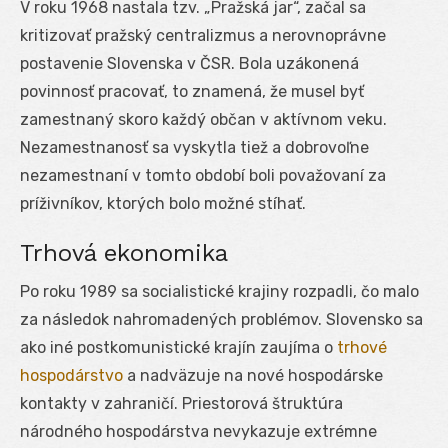
V roku 1968 nastala tzv. „Pražská jar“, začal sa
kritizovať pražský centralizmus a nerovnoprávne
postavenie Slovenska v ČSR. Bola uzákonená
povinnosť pracovať, to znamená, že musel byť
zamestnaný skoro každý občan v aktívnom veku.
Nezamestnanosť sa vyskytla tiež a dobrovoľne
nezamestnaní v tomto období boli považovaní za
príživníkov, ktorých bolo možné stíhať.
Trhová ekonomika
Po roku 1989 sa socialistické krajiny rozpadli, čo malo
za následok nahromadených problémov. Slovensko sa
ako iné postkomunistické krajín zaujíma o
trhové
hospodárstvo
a nadväzuje na nové hospodárske
kontakty v zahraničí. Priestorová štruktúra
národného hospodárstva nevykazuje extrémne