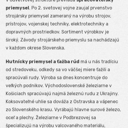
priemysel
. Po 2. svetovej vojne zaujal prvenstvo
strojársky priemysel zameraný na výrobu strojov,
prístrojov, vojenskej techniky, elektrotechniky a
dopravných prostriedkov. Sortiment výrobkov je
široký. Závody strojárskeho priemyslu sa nachádzajú
v každom okrese Slovenska.
Hutnícky priemysel a ťažba rúd
má u nás tradíciu
od stredoveku, odkedy sa vo väčšej miere ťažili a
spracúvali rudy. Výroba sa dnes koncentruje do
veľkých podnikov. Východoslovenské železiarne v
Košiciach spracúvajú najmä železnú rudu z Ukrajiny.
Koksovateľné uhlie sa dováža z Ostravska a vápenec
zo Slovenského krasu. Vyrábajú hlavne surové železo,
oceľ a plechy. Železiarne v Podbrezovej sa
špecializujú na výrobu valcovaného materiálu,