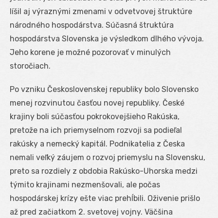
líšil aj výraznými zmenami v odvetvovej štruktúre
národného hospodárstva. Súčasná štruktúra
hospodárstva Slovenska je výsledkom dlhého vývoja.
Jeho korene je možné pozorovať v minulých
storočiach.
Po vzniku Československej republiky bolo Slovensko
menej rozvinutou časťou novej republiky. České
krajiny boli súčasťou pokrokovejšieho Rakúska,
pretože na ich priemyselnom rozvoji sa podieľal
rakúsky a nemecký kapitál. Podnikatelia z Česka
nemali veľký záujem o rozvoj priemyslu na Slovensku,
preto sa rozdiely z obdobia Rakúsko-Uhorska medzi
týmito krajinami nezmenšovali, ale počas
hospodárskej krízy ešte viac prehĺbili. Oživenie prišlo
až pred začiatkom 2. svetovej vojny. Väčšina