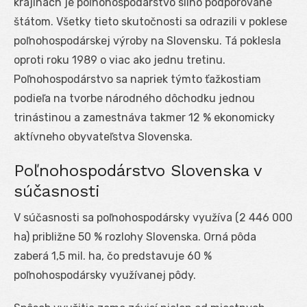
krajinách je poľnohospodárstvo silno podporované
štátom. Všetky tieto skutočnosti sa odrazili v poklese
poľnohospodárskej výroby na Slovensku. Tá poklesla
oproti roku 1989 o viac ako jednu tretinu.
Poľnohospodárstvo sa napriek týmto ťažkostiam
podieľa na tvorbe národného dôchodku jednou
trinástinou a zamestnáva takmer 12 % ekonomicky
aktívneho obyvateľstva Slovenska.
Poľnohospodárstvo Slovenska v
súčasnosti
V súčasnosti sa poľnohospodársky využíva (2 446 000
ha) približne 50 % rozlohy Slovenska. Orná pôda
zaberá 1,5 mil. ha, čo predstavuje 60 %
poľnohospodársky využívanej pôdy.