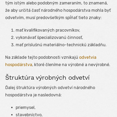
tým istým alebo podobným zameraním, to znamená,
že aby určitá časť národného hospodárstva mohla byť
odvetvím, musí predovšetkým spĺňať tieto znaky:
mať kvalifikovaných pracovníkov,
vykonávať špecializovanú činnosť,
mať príslušnú materiálno-technickú základňu.
Na základe tejto podobnosti vznikajú
odvetvia
hospodárstva
, ktoré členíme na výrobné a nevýrobné.
Štruktúra výrobných odvetví
Ďalej štruktúra výrobných odvetví národného
hospodárstva je nasledovná:
priemysel,
stavebníctvo,