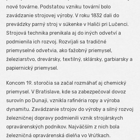
nové továrne. Podstatou vzniku tovární bolo
zavádzanie strojovej výroby. V roku 1832 dali do
prevádzky parný stroj v súkenke v Haliči pri Lučenci.
Strojová technika prenikala aj do iných odvetví a
podmienila ich rozvoj. Rozvíjali sa tradičné
priemyselné odvetvia, ako ťažobný priemysel,
železiarstvo, drevársky, textilný, sklársky, garbiarsky a
papiernický priemysel.
Koncom 19. storočia sa začal rozmáhať aj chemický
priemysel. V Bratislave, kde sa zabezpečoval dovoz
surovín po Dunaji, vznikla rafinéria ropy a výroba
dynamitu. Zavádzanie strojov do výroby a silný rozvoj
železničnej dopravy podmienili vznik strojárskych
opravárenských podnikov. Najväčším z nich bola
železničná opravárenská dielňa vo Vrútkach.