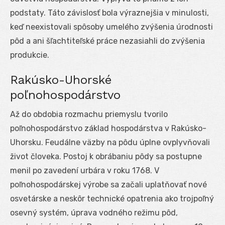
podstaty. Táto závislosť bola výraznejšia v minulosti,
keď neexistovali spôsoby umelého zvýšenia úrodnosti
pôd a ani šľachtiteľské práce nezasiahli do zvýšenia
produkcie.
Rakúsko-Uhorské
poľnohospodárstvo
Až do obdobia rozmachu priemyslu tvorilo
poľnohospodárstvo základ hospodárstva v Rakúsko-
Uhorsku. Feudálne väzby na pôdu úplne ovplyvňovali
život človeka. Postoj k obrábaniu pôdy sa postupne
menil po zavedení urbára v roku 1768. V
poľnohospodárskej výrobe sa začali uplatňovať nové
osvetárske a neskôr technické opatrenia ako trojpoľný
osevný systém, úprava vodného režimu pôd,