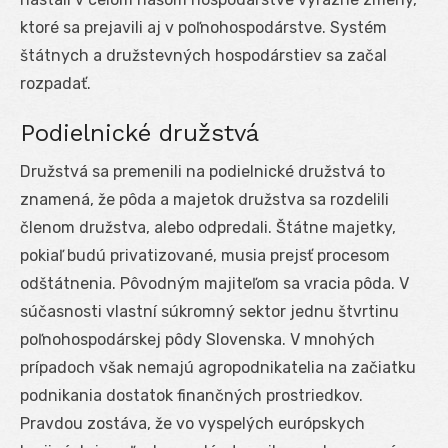
ktoré sa prejavili aj v poľnohospodárstve. Systém
štátnych a družstevných hospodárstiev sa začal
rozpadať.
Podielnické družstvá
Družstvá sa premenili na podielnické družstvá to
znamená, že pôda a majetok družstva sa rozdelili
členom družstva, alebo odpredali. Štátne majetky,
pokiaľ budú privatizované, musia prejsť procesom
odštátnenia. Pôvodným majiteľom sa vracia pôda. V
súčasnosti vlastní súkromný sektor jednu štvrtinu
poľnohospodárskej pôdy Slovenska. V mnohých
prípadoch však nemajú agropodnikatelia na začiatku
podnikania dostatok finančných prostriedkov.
Pravdou zostáva, že vo vyspelých európskych