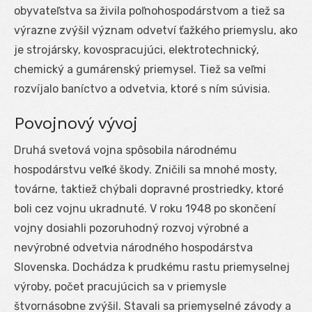
obyvateľstva sa živila poľnohospodárstvom a tiež sa
výrazne zvýšil význam odvetví ťažkého priemyslu, ako
je strojársky, kovospracujúci, elektrotechnický,
chemický a gumárenský priemysel. Tiež sa veľmi
rozvíjalo baníctvo a odvetvia, ktoré s ním súvisia.
Povojnový vývoj
Druhá svetová vojna spôsobila národnému
hospodárstvu veľké škody. Zničili sa mnohé mosty,
továrne, taktiež chýbali dopravné prostriedky, ktoré
boli cez vojnu ukradnuté. V roku 1948 po skončení
vojny dosiahli pozoruhodný rozvoj výrobné a
nevýrobné odvetvia národného hospodárstva
Slovenska. Dochádza k prudkému rastu priemyselnej
výroby, počet pracujúcich sa v priemysle
štvornásobne zvýšil. Stavali sa priemyselné závody a