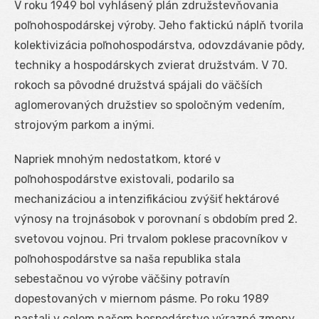
V roku 1949 bol vyhlásený plán združstevňovania
poľnohospodárskej výroby. Jeho faktickú náplň tvorila
kolektivizácia poľnohospodárstva, odovzdávanie pôdy,
techniky a hospodárskych zvierat družstvám. V 70.
rokoch sa pôvodné družstvá spájali do väčších
aglomerovaných družstiev so spoločným vedením,
strojovým parkom a inými.
Napriek mnohým nedostatkom, ktoré v
poľnohospodárstve existovali, podarilo sa
mechanizáciou a intenzifikáciou zvýšiť hektárové
výnosy na trojnásobok v porovnaní s obdobím pred 2.
svetovou vojnou. Pri trvalom poklese pracovníkov v
poľnohospodárstve sa naša republika stala
sebestačnou vo výrobe väčšiny potravín
dopestovaných v miernom pásme. Po roku 1989
nastali v celom našom hospodárstve výrazné zmeny,