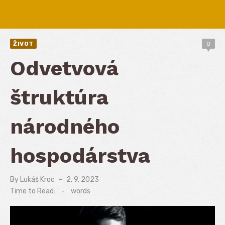
ŽIVOT
0
Odvetvová
štruktúra
národného
hospodárstva
By
Lukáš Kroc
Posted
2. 9. 2023
on
Time to Read:
-
words