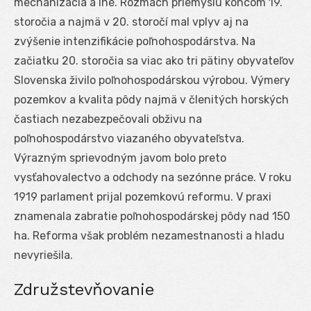
mechanizácia a iné. Rozmach priemyslu koncom 19.
storočia a najmä v 20. storočí mal vplyv aj na
zvýšenie intenzifikácie poľnohospodárstva. Na
začiatku 20. storočia sa viac ako tri pätiny obyvateľov
Slovenska živilo poľnohospodárskou výrobou. Výmery
pozemkov a kvalita pôdy najmä v členitých horských
častiach nezabezpečovali obživu na
poľnohospodárstvo viazaného obyvateľstva.
Výrazným sprievodným javom bolo preto
vysťahovalectvo a odchody na sezónne práce. V roku
1919 parlament prijal pozemkovú reformu. V praxi
znamenala zabratie poľnohospodárskej pôdy nad 150
ha. Reforma však problém nezamestnanosti a hladu
nevyriešila.
Združstevňovanie