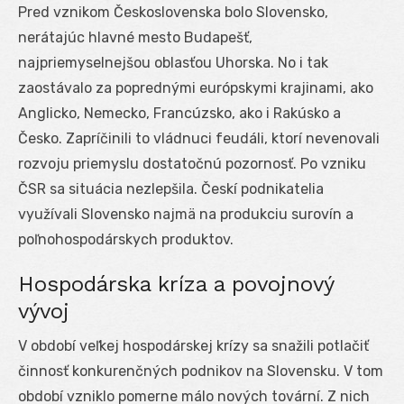
Pred vznikom Československa bolo Slovensko,
nerátajúc hlavné mesto Budapešť,
najpriemyselnejšou oblasťou Uhorska. No i tak
zaostávalo za poprednými európskymi krajinami, ako
Anglicko, Nemecko, Francúzsko, ako i Rakúsko a
Česko. Zapríčinili to vládnuci feudáli, ktorí nevenovali
rozvoju priemyslu dostatočnú pozornosť. Po vzniku
ČSR sa situácia nezlepšila. Českí podnikatelia
využívali Slovensko najmä na produkciu surovín a
poľnohospodárskych produktov.
Hospodárska kríza a povojnový
vývoj
V období veľkej hospodárskej krízy sa snažili potlačiť
činnosť konkurenčných podnikov na Slovensku. V tom
období vzniklo pomerne málo nových tovární. Z nich