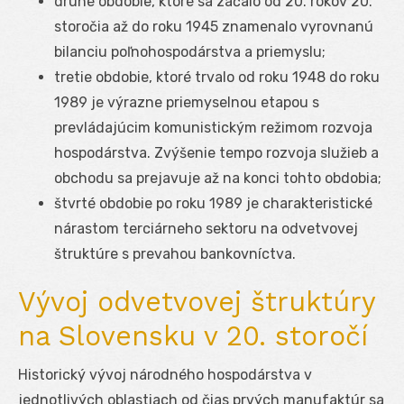
druhé obdobie, ktoré sa začalo od 20. rokov 20.
storočia až do roku 1945 znamenalo vyrovnanú
bilanciu poľnohospodárstva a priemyslu;
tretie obdobie, ktoré trvalo od roku 1948 do roku
1989 je výrazne priemyselnou etapou s
prevládajúcim komunistickým režimom rozvoja
hospodárstva. Zvýšenie tempo rozvoja služieb a
obchodu sa prejavuje až na konci tohto obdobia;
štvrté obdobie po roku 1989 je charakteristické
nárastom terciárneho sektoru na odvetvovej
štruktúre s prevahou bankovníctva.
Vývoj odvetvovej štruktúry
na Slovensku v 20. storočí
Historický vývoj národného hospodárstva v
jednotlivých oblastiach od čias prvých manufaktúr sa