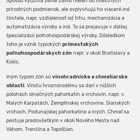
Spôsob využitia zeme závisí nielen od miestnych
prírodných podmienok, ale ovplyvňujú ho viaceré iné
činitele, napr. vzdialenosť od trhu, mechanizácia a
automatizácia výroby a iné. To sa prejavuje v ďalšej
špecializácii poľnohospodárskej výroby. Dôsledkom
toho je vznik typických
prímestských
poľnohospodárskych zón
napr. v okolí Bratislavy a
Košíc.
Iným typom zón sú
vinohradnícke a chmeliarske
oblasti
. Viniču hroznorodému sa darí v nižších
polohách slnečných pahorkatín a vrchovín, napr. v
Malých Karpatách, Zemplínskej vrchovine, Slanských
vrchoch, Podunajskej pahorkatine a iných. Chmeľ sa
pestuje predovšetkým v okolí Nového Mesta nad
Váhom, Trenčína a Topoľčian.