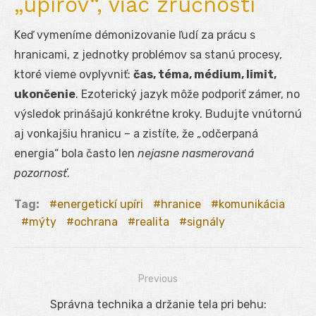
„upírov“, viac zručností
Keď vymeníme démonizovanie ľudí za prácu s
hranicami, z jednotky problémov sa stanú procesy,
ktoré vieme ovplyvniť:
čas, téma, médium, limit,
ukončenie
. Ezoterický jazyk môže podporiť zámer, no
výsledok prinášajú konkrétne kroky. Budujte vnútornú
aj vonkajšiu hranicu – a zistíte, že „odčerpaná
energia“ bola často len
nejasne nasmerovaná
pozornosť
.
Tag:
energetickí upíri
hranice
komunikácia
mýty
ochrana
realita
signály
Previous
Navigácia
Previous
Správna technika a držanie tela pri behu: