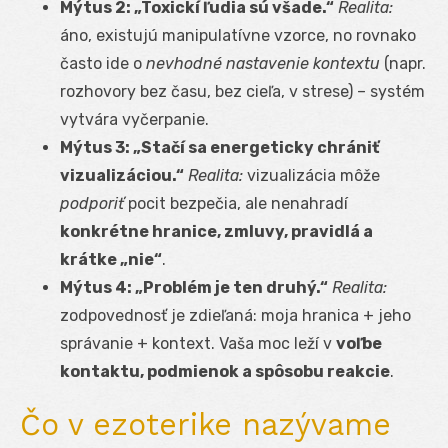
Mýtus 2: „Toxickí ľudia sú všade.“
Realita:
áno, existujú manipulatívne vzorce, no rovnako
často ide o
nevhodné nastavenie kontextu
(napr.
rozhovory bez času, bez cieľa, v strese) – systém
vytvára vyčerpanie.
Mýtus 3: „Stačí sa energeticky chrániť
vizualizáciou.“
Realita:
vizualizácia môže
podporiť
pocit bezpečia, ale nenahradí
konkrétne hranice, zmluvy, pravidlá a
krátke „nie“
.
Mýtus 4: „Problém je ten druhý.“
Realita:
zodpovednosť je zdieľaná: moja hranica + jeho
správanie + kontext. Vaša moc leží v
voľbe
kontaktu, podmienok a spôsobu reakcie
.
Čo v ezoterike nazývame