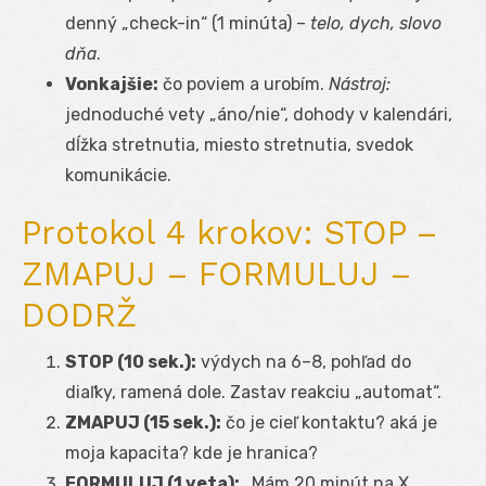
denný „check-in“ (1 minúta) –
telo, dych, slovo
dňa
.
Vonkajšie:
čo poviem a urobím.
Nástroj:
jednoduché vety „áno/nie“, dohody v kalendári,
dĺžka stretnutia, miesto stretnutia, svedok
komunikácie.
Protokol 4 krokov: STOP –
ZMAPUJ – FORMULUJ –
DODRŽ
STOP (10 sek.):
výdych na 6–8, pohľad do
diaľky, ramená dole. Zastav reakciu „automat“.
ZMAPUJ (15 sek.):
čo je cieľ kontaktu? aká je
moja kapacita? kde je hranica?
FORMULUJ (1 veta):
„Mám 20 minút na X,