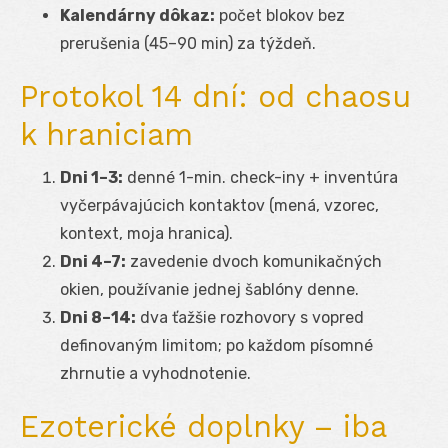
Kalendárny dôkaz:
počet blokov bez
prerušenia (45–90 min) za týždeň.
Protokol 14 dní: od chaosu
k hraniciam
Dni 1–3:
denné 1-min. check-iny + inventúra
vyčerpávajúcich kontaktov (mená, vzorec,
kontext, moja hranica).
Dni 4–7:
zavedenie dvoch komunikačných
okien, používanie jednej šablóny denne.
Dni 8–14:
dva ťažšie rozhovory s vopred
definovaným limitom; po každom písomné
zhrnutie a vyhodnotenie.
Ezoterické doplnky – iba