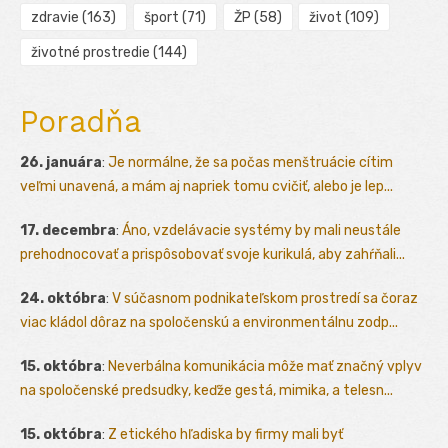
zdravie
(163)
šport
(71)
ŽP
(58)
život
(109)
životné prostredie
(144)
Poradňa
26. januára
:
Je normálne, že sa počas menštruácie cítim
veľmi unavená, a mám aj napriek tomu cvičiť, alebo je lep...
17. decembra
:
Áno, vzdelávacie systémy by mali neustále
prehodnocovať a prispôsobovať svoje kurikulá, aby zahŕňali...
24. októbra
:
V súčasnom podnikateľskom prostredí sa čoraz
viac kládol dôraz na spoločenskú a environmentálnu zodp...
15. októbra
:
Neverbálna komunikácia môže mať značný vplyv
na spoločenské predsudky, keďže gestá, mimika, a telesn...
15. októbra
:
Z etického hľadiska by firmy mali byť