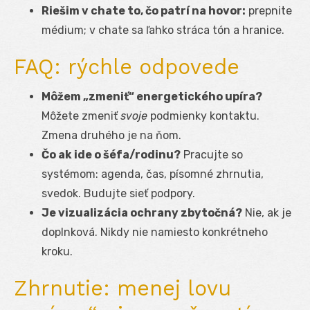
Riešim v chate to, čo patrí na hovor:
prepnite
médium; v chate sa ľahko stráca tón a hranice.
FAQ: rýchle odpovede
Môžem „zmeniť“ energetického upíra?
Môžete zmeniť
svoje
podmienky kontaktu.
Zmena druhého je na ňom.
Čo ak ide o šéfa/rodinu?
Pracujte so
systémom: agenda, čas, písomné zhrnutia,
svedok. Budujte sieť podpory.
Je vizualizácia ochrany zbytočná?
Nie, ak je
doplnková. Nikdy nie namiesto konkrétneho
kroku.
Zhrnutie: menej lovu