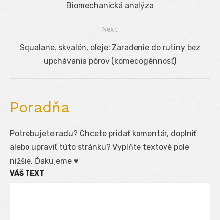
v
post:
Biomechanická analýza
článku
Next
Next
Squalane, skvalén, oleje: Zaradenie do rutiny bez
post:
upchávania pórov (komedogénnosť)
Poradňa
Potrebujete radu? Chcete pridať komentár, doplniť
alebo upraviť túto stránku? Vyplňte textové pole
nižšie. Ďakujeme ♥
VÁŠ TEXT