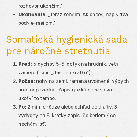
rozhovor ukončím.“
Ukončenie:
„Teraz končím. Ak chceš, napíš dva
body e-mailom.“
Somatická hygienická sada
pre náročné stretnutia
Pred:
6 dychov 5–5, dotyk na hrudník, veta
zámeru (napr. „Jasne a krátko“).
Počas:
nohy na zemi, ramená uvoľnené, výdych
pred odpoveďou. Zapisujte kľúčové slová –
ukotví to tempo.
Po:
2 min. chôdze alebo pohľad do diaľky, 3
výdychy na 8, krátky zápis „čo beriem / čo
nechám ísť“.