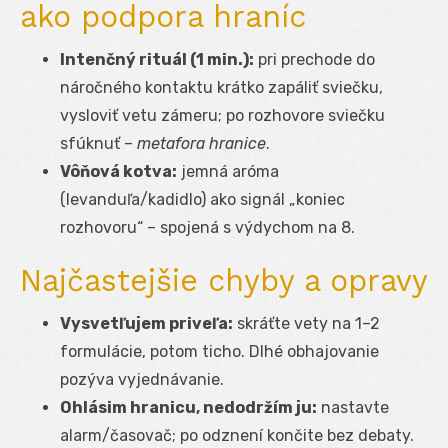
ako podpora hraníc
Intenčný rituál (1 min.):
pri prechode do
náročného kontaktu krátko zapáliť sviečku,
vysloviť vetu zámeru; po rozhovore sviečku
sfúknuť –
metafora hranice
.
Vôňová kotva:
jemná aróma
(levanduľa/kadidlo) ako signál „koniec
rozhovoru“ – spojená s výdychom na 8.
Najčastejšie chyby a opravy
Vysvetľujem priveľa:
skráťte vety na 1–2
formulácie, potom ticho. Dlhé obhajovanie
pozýva vyjednávanie.
Ohlásim hranicu, nedodržím ju:
nastavte
alarm/časovač; po odznení končite bez debaty.