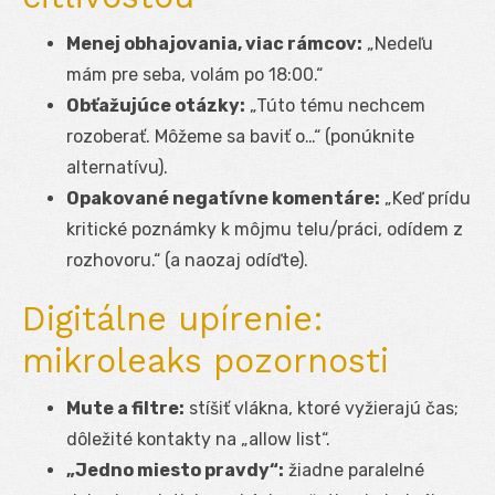
Menej obhajovania, viac rámcov:
„Nedeľu
mám pre seba, volám po 18:00.“
Obťažujúce otázky:
„Túto tému nechcem
rozoberať. Môžeme sa baviť o…“ (ponúknite
alternatívu).
Opakované negatívne komentáre:
„Keď prídu
kritické poznámky k môjmu telu/práci, odídem z
rozhovoru.“ (a naozaj odíďte).
Digitálne upírenie:
mikroleaks pozornosti
Mute a filtre:
stíšiť vlákna, ktoré vyžierajú čas;
dôležité kontakty na „allow list“.
„Jedno miesto pravdy“:
žiadne paralelné