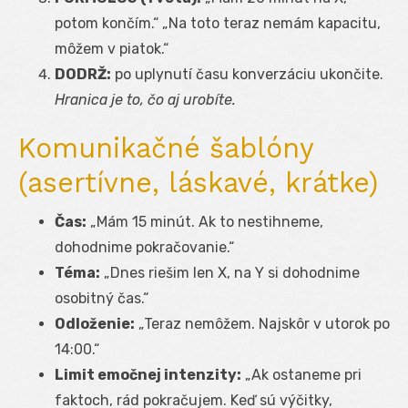
potom končím.“ „Na toto teraz nemám kapacitu,
môžem v piatok.“
DODRŽ:
po uplynutí času konverzáciu ukončite.
Hranica je to, čo aj urobíte.
Komunikačné šablóny
(asertívne, láskavé, krátke)
Čas:
„Mám 15 minút. Ak to nestihneme,
dohodnime pokračovanie.“
Téma:
„Dnes riešim len X, na Y si dohodnime
osobitný čas.“
Odloženie:
„Teraz nemôžem. Najskôr v utorok po
14:00.“
Limit emočnej intenzity:
„Ak ostaneme pri
faktoch, rád pokračujem. Keď sú výčitky,