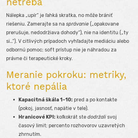
netreba
Nálepka „upír“ je ľahká skratka, no môže brániť
riešeniu. Zamerajte sa na
správanie
(„opakovane
prerušuje, nedodržiava dohody“), nie na identitu („ty
si…“). V citlivých prípadoch vyhľadajte mediáciu alebo
odbornú pomoc; soft prístup nie je náhradou za
právne či terapeutické kroky.
Meranie pokroku: metriky,
ktoré nepália
Kapacitná škála 1–10:
pred a po kontakte
(pokoj, jasnosť, napätie v tele).
Hranicové KPI:
koľkokrát ste
dodržali
svoj
časový limit; percento rozhovorov uzavretých
zhrnutím.