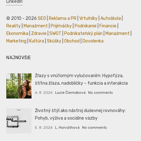
LinkedIn
© 2010 - 2026
SEO
|
Reklama a PR
|
Vrtuľníky
|
Autoškola
|
Reality
|
Manažment
|
Prijímáčky
|
Podnikanie
|
Financie
|
Ekonomika
|
Zdravie
|
SWOT
|
Podnikateľský plán
|
Manažment
|
Marketing
|
Kultúra
|
Skúšky
|
Obchod
|
Dovolenka
NAJNOVŠIE
Žľazy s vnútorným vylučovaním: Hypofýza,
štítna žľaza, nadobličky – funkcia a interakcia
6. 8. 2026
Lucie Čermáková
No comments
Životný štýl ako nástroj duševnej rovnováhy:
Pohyb, výživa a sociálne väzby
5. 8. 2026
L. Horváthová
No comments