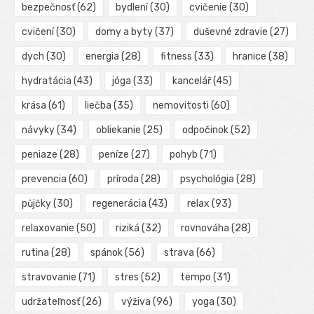
bezpečnosť
(62)
bydlení
(30)
cvičenie
(30)
cvičení
(30)
domy a byty
(37)
duševné zdravie
(27)
dych
(30)
energia
(28)
fitness
(33)
hranice
(38)
hydratácia
(43)
jóga
(33)
kancelář
(45)
krása
(61)
liečba
(35)
nemovitosti
(60)
návyky
(34)
obliekanie
(25)
odpočinok
(52)
peniaze
(28)
peníze
(27)
pohyb
(71)
prevencia
(60)
príroda
(28)
psychológia
(28)
půjčky
(30)
regenerácia
(43)
relax
(93)
relaxovanie
(50)
riziká
(32)
rovnováha
(28)
rutina
(28)
spánok
(56)
strava
(66)
stravovanie
(71)
stres
(52)
tempo
(31)
udržateľnosť
(26)
výživa
(96)
yoga
(30)