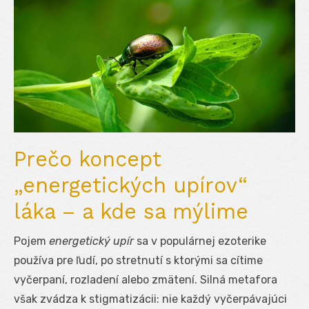
Prečo koncept
„energetických upírov“
láka – a kde sa mýlime
Pojem
energetický upír
sa v populárnej ezoterike
používa pre ľudí, po stretnutí s ktorými sa cítime
vyčerpaní, rozladení alebo zmätení. Silná metafora
však zvádza k stigmatizácii: nie každý vyčerpávajúci