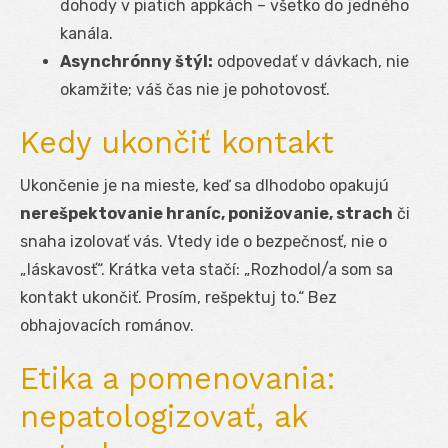
dohody v piatich appkách – všetko do jedného
kanála.
Asynchrónny štýl:
odpovedať v dávkach, nie
okamžite; váš čas nie je pohotovosť.
Kedy ukončiť kontakt
Ukončenie je na mieste, keď sa dlhodobo opakujú
nerešpektovanie hraníc, ponižovanie, strach
či
snaha izolovať vás. Vtedy ide o bezpečnosť, nie o
„láskavosť“. Krátka veta stačí: „Rozhodol/a som sa
kontakt ukončiť. Prosím, rešpektuj to.“ Bez
obhajovacích románov.
Etika a pomenovania:
nepatologizovať, ak