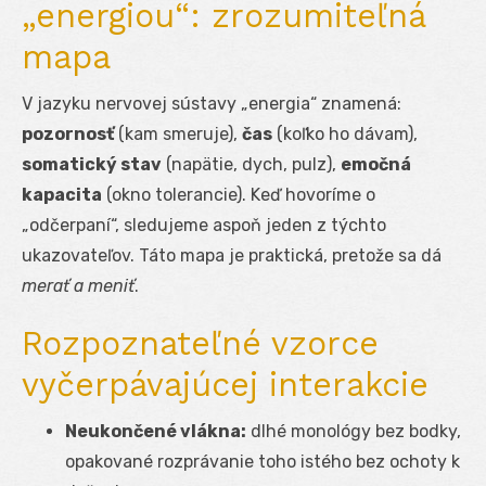
„energiou“: zrozumiteľná
mapa
V jazyku nervovej sústavy „energia“ znamená:
pozornosť
(kam smeruje),
čas
(koľko ho dávam),
somatický stav
(napätie, dych, pulz),
emočná
kapacita
(okno tolerancie). Keď hovoríme o
„odčerpaní“, sledujeme aspoň jeden z týchto
ukazovateľov. Táto mapa je praktická, pretože sa dá
merať a meniť
.
Rozpoznateľné vzorce
vyčerpávajúcej interakcie
Neukončené vlákna:
dlhé monológy bez bodky,
opakované rozprávanie toho istého bez ochoty k