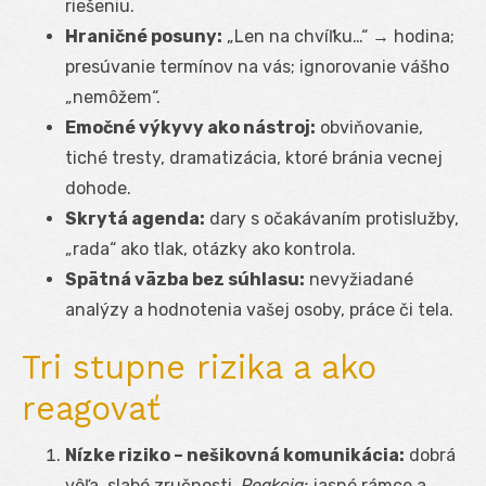
riešeniu.
Hraničné posuny:
„Len na chvíľku…“ → hodina;
presúvanie termínov na vás; ignorovanie vášho
„nemôžem“.
Emočné výkyvy ako nástroj:
obviňovanie,
tiché tresty, dramatizácia, ktoré bránia vecnej
dohode.
Skrytá agenda:
dary s očakávaním protislužby,
„rada“ ako tlak, otázky ako kontrola.
Spätná väzba bez súhlasu:
nevyžiadané
analýzy a hodnotenia vašej osoby, práce či tela.
Tri stupne rizika a ako
reagovať
Nízke riziko – nešikovná komunikácia:
dobrá
vôľa, slabé zručnosti.
Reakcia:
jasné rámce a