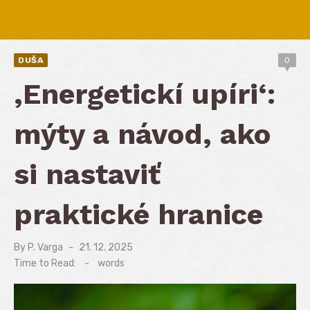
DUŠA
0
‚Energetickí upíri‘:
mýty a návod, ako
si nastaviť
praktické hranice
By
P. Varga
Posted
21. 12. 2025
on
Time to Read:
-
words