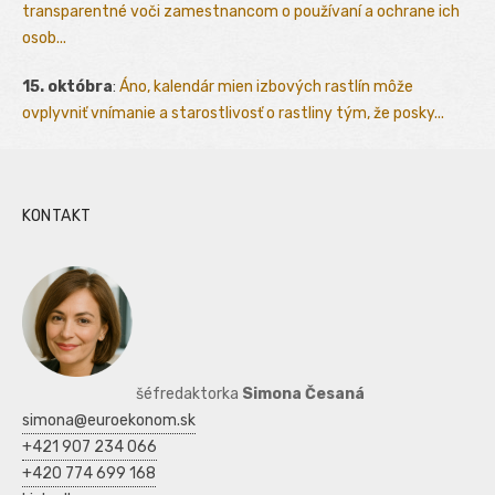
transparentné voči zamestnancom o používaní a ochrane ich
osob...
15. októbra
:
Áno, kalendár mien izbových rastlín môže
ovplyvniť vnímanie a starostlivosť o rastliny tým, že posky...
KONTAKT
šéfredaktorka
Simona Česaná
simona@euroekonom.sk
+421 907 234 066
+420 774 699 168