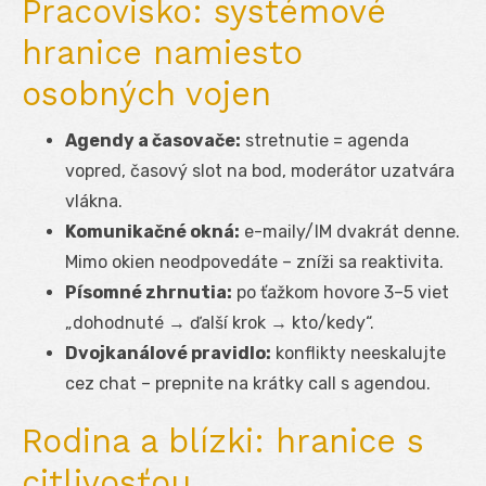
Pracovisko: systémové
hranice namiesto
osobných vojen
Agendy a časovače:
stretnutie = agenda
vopred, časový slot na bod, moderátor uzatvára
vlákna.
Komunikačné okná:
e-maily/IM dvakrát denne.
Mimo okien neodpovedáte – zníži sa reaktivita.
Písomné zhrnutia:
po ťažkom hovore 3–5 viet
„dohodnuté → ďalší krok → kto/kedy“.
Dvojkanálové pravidlo:
konflikty neeskalujte
cez chat – prepnite na krátky call s agendou.
Rodina a blízki: hranice s
citlivosťou