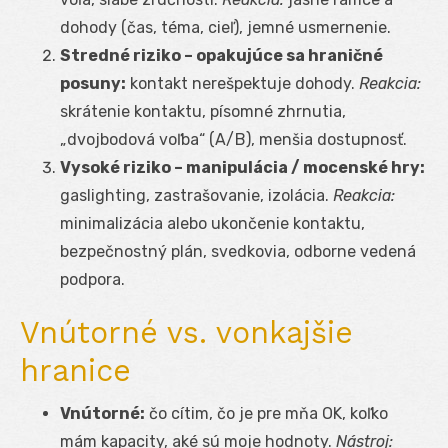
dohody (čas, téma, cieľ), jemné usmernenie.
Stredné riziko – opakujúce sa hraničné
posuny:
kontakt nerešpektuje dohody.
Reakcia:
skrátenie kontaktu, písomné zhrnutia,
„dvojbodová voľba“ (A/B), menšia dostupnosť.
Vysoké riziko – manipulácia / mocenské hry:
gaslighting, zastrašovanie, izolácia.
Reakcia:
minimalizácia alebo ukončenie kontaktu,
bezpečnostný plán, svedkovia, odborne vedená
podpora.
Vnútorné vs. vonkajšie
hranice
Vnútorné:
čo cítim, čo je pre mňa OK, koľko
mám kapacity, aké sú moje hodnoty.
Nástroj: