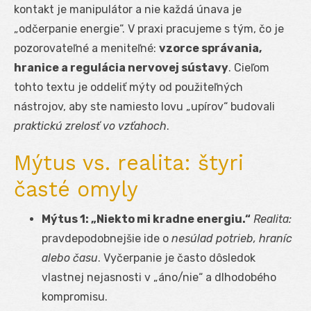
kontakt je manipulátor a nie každá únava je
„odčerpanie energie“. V praxi pracujeme s tým, čo je
pozorovateľné a meniteľné:
vzorce správania,
hranice a regulácia nervovej sústavy
. Cieľom
tohto textu je oddeliť mýty od použiteľných
nástrojov, aby ste namiesto lovu „upírov“ budovali
praktickú zrelosť vo vzťahoch
.
Mýtus vs. realita: štyri
časté omyly
Mýtus 1: „Niekto mi kradne energiu.“
Realita:
pravdepodobnejšie ide o
nesúlad potrieb, hraníc
alebo času
. Vyčerpanie je často dôsledok
vlastnej nejasnosti v „áno/nie“ a dlhodobého
kompromisu.