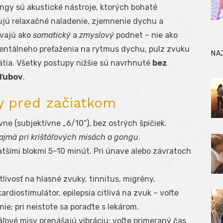
ongy sú akustické nástroje, ktorých bohaté
jú relaxačné naladenie, zjemnenie dychu a
ívajú ako
somatický
a
zmyslový
podnet – nie ako
mentálneho preťaženia na rytmus dychu, pulz zvuku
NA
tia. Všetky postupy nižšie sú navrhnuté
bez
sľubov
.
 pred začiatkom
vne (subjektívne „6/10“), bez ostrých špičiek.
ajmä pri krištáľových misách a gongu
.
ratšími blokmi 5–10 minút. Pri únave alebo závratoch
itlivosť na hlasné zvuky, tinnitus, migrény,
ardiostimulátor, epilepsia citlivá na zvuk – voľte
anie; pri neistote sa poraďte s lekárom.
táľové misy prenášajú vibráciu; voľte primeraný čas