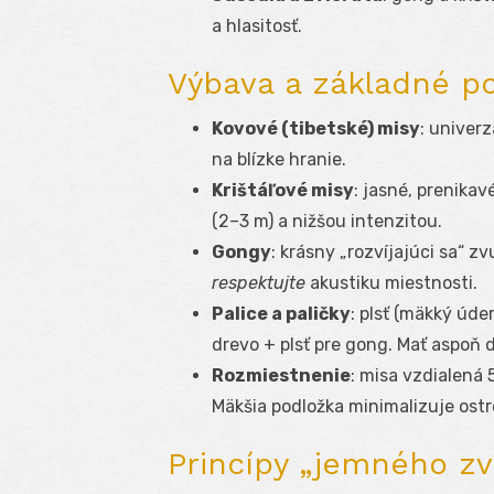
a hlasitosť.
Výbava a základné po
Kovové (tibetské) misy
: univerz
na blízke hranie.
Krištáľové misy
: jasné, prenika
(2–3 m) a nižšou intenzitou.
Gongy
: krásny „rozvíjajúci sa“ 
respektujte
akustiku miestnosti.
Palice a paličky
: plsť (mäkký úder
drevo + plsť pre gong. Mať aspoň d
Rozmiestnenie
: misa vzdialená
Mäkšia podložka minimalizuje ostr
Princípy „jemného z