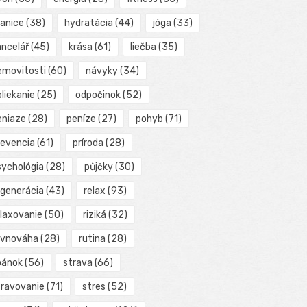
ranice
(38)
hydratácia
(44)
jóga
(33)
ancelář
(45)
krása
(61)
liečba
(35)
emovitosti
(60)
návyky
(34)
liekanie
(25)
odpočinok
(52)
eniaze
(28)
peníze
(27)
pohyb
(71)
revencia
(61)
príroda
(28)
sychológia
(28)
půjčky
(30)
egenerácia
(43)
relax
(93)
elaxovanie
(50)
riziká
(32)
ovnováha
(28)
rutina
(28)
pánok
(56)
strava
(66)
travovanie
(71)
stres
(52)