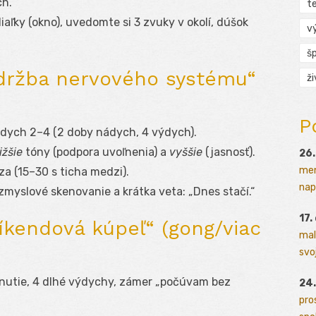
ch.
t
diaľky (okno), uvedomte si 3 zvuky v okolí, dúšok
v
š
údržba nervového systému“
ž
P
, dych 2–4 (2 doby nádych, 4 výdych).
ižšie
tóny (podpora uvoľnenia) a
vyššie
(jasnosť).
26.
men
 (15–30 s ticha medzi).
napr
 zmyslové skenovanie a krátka veta: „Dnes stačí.“
17.
víkendová kúpeľ“ (gong/viac
mal
svoj
ahnutie, 4 dlhé výdychy, zámer „počúvam bez
24.
pro