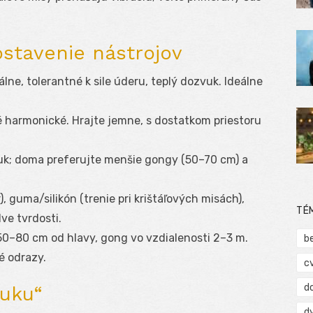
stavenie nástrojov
álne, tolerantné k sile úderu, teplý dozvuk. Ideálne
vé harmonické. Hrajte jemne, s dostatkom priestoru
zvuk; doma preferujte menšie gongy (50–70 cm) a
), guma/silikón (trenie pri krištáľových misách),
TÉ
ve tvrdosti.
 50–80 cm od hlavy, gong vo vzdialenosti 2–3 m.
b
é odrazy.
c
d
vuku“
d