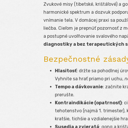
Zvukové misy (tibetské, krištáľové) a g
harmonické spektrum a dozvuk podporu
vnímanie tela. V domácej praxi sa použ
liečba. Cieľom je prepnúť pozornosť z 
a postupné uvoľňovanie svalového napä
diagnostiky a bez terapeutických 
Bezpečnostné zásady
Hlasitosť
: držte sa pohodlnej úro
Vyhnite sa hrať priamo pri uchu,
n
Tempo a dávkovanie
: začnite k
prerušte.
Kontraindikácie (opatrnosť)
: c
tehotenstvo (najmä 1. trimester), k
kratšie, tichšie a vzdialenejšie hr
Susedia a zvieratá
: gong a kriš