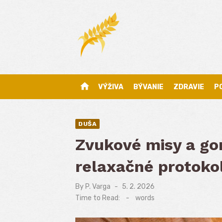
Skip
to
content
home
VÝŽIVA
BÝVANIE
ZDRAVIE
P
DUŠA
Zvukové misy a go
relaxačné protoko
By
P. Varga
Posted
5. 2. 2026
on
Time to Read:
-
words