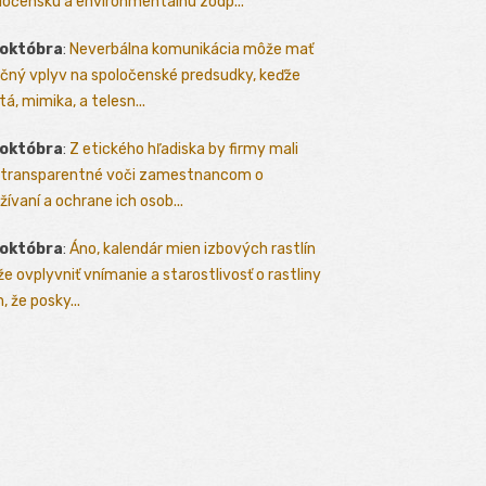
ločenskú a environmentálnu zodp...
 októbra
:
Neverbálna komunikácia môže mať
čný vplyv na spoločenské predsudky, keďže
tá, mimika, a telesn...
 októbra
:
Z etického hľadiska by firmy mali
 transparentné voči zamestnancom o
žívaní a ochrane ich osob...
 októbra
:
Áno, kalendár mien izbových rastlín
e ovplyvniť vnímanie a starostlivosť o rastliny
, že posky...