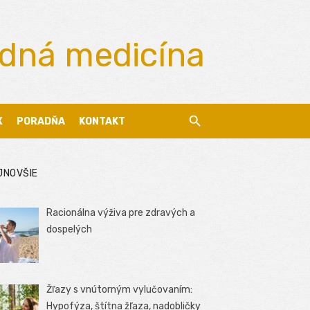
odná medicína
X
PORADŇA
KONTAKT
JNOVŠIE
Racionálna výživa pre zdravých a
dospelých
Žľazy s vnútorným vylučovaním:
Hypofýza, štítna žľaza, nadobličky