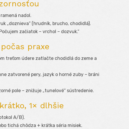
zornosťou
, ramená nadol.
zvuk „doznieva“ (hrudník, brucho, chodidlá).
 „Počujem začiatok – vrchol – dozvuk.“
 počas praxe
om treťom údere zatlačte chodidlá do zeme a
mne zatvorené pery, jazyk o horné zuby – bráni
 zorné pole – znižuje „tunelové“ sústredenie.
krátko, 1× dlhšie
otokol A/B).
ebo tichá chôdza + krátka séria misiek.