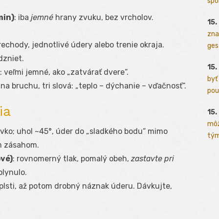
spo
min)
: iba
jemné
hrany zvuku, bez vrcholov.
15.
zna
prechody, jednotlivé údery alebo trenie okraja.
ges
dzniet.
15.
: veľmi jemné, ako „zatvárať dvere“.
byť
y na bruchu, tri slová: „teplo – dýchanie – vďačnosť“.
pou
ia
15.
môž
ivko; uhol ~45°, úder do „sladkého bodu“ mimo
tým
m zásahom.
ové)
: rovnomerný tlak, pomalý obeh,
zastavte pri
plynulo.
 plsti, až potom drobný náznak úderu. Dávkujte,