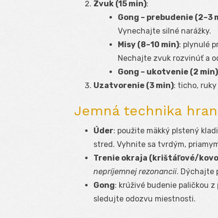
Zvuk (15 min)
:
Gong – prebudenie (2–3 
Vynechajte silné narážky.
Misy (8–10 min)
: plynulé 
Nechajte zvuk rozvinúť a o
Gong – ukotvenie (2 min)
Uzatvorenie (3 min)
: ticho, ruk
Jemná technika hran
Úder
: použite mäkký plstený klad
stred. Vyhnite sa tvrdým, priamy
Trenie okraja (krištáľové/kov
nepríjemnej rezonancii
. Dýchajte 
Gong
: krúživé budenie paličkou z
sledujte odozvu miestnosti.