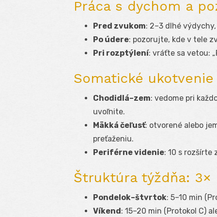
Práca s dychom a po
Pred zvukom
: 2–3 dlhé výdychy
Po údere
: pozorujte, kde v tele 
Pri rozptýlení
: vráťte sa vetou:
Somatické ukotvenie
Chodidlá–zem
: vedome pri každ
uvoľnite.
Mäkká čeľusť
: otvorené alebo je
preťaženiu.
Periférne videnie
: 10 s rozšírte
Štruktúra týždňa: 3× 
Pondelok–štvrtok
: 5–10 min (Pr
Víkend
: 15–20 min (Protokol C) al