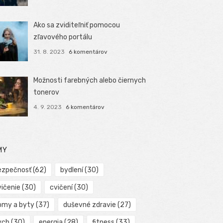
Ako sa zviditeľniť pomocou
zľavového portálu
31. 8. 2023
6 komentárov
Možnosti farebných alebo čiernych
tonerov
4. 9. 2023
6 komentárov
MY
ezpečnosť
(62)
bydlení
(30)
vičenie
(30)
cvičení
(30)
omy a byty
(37)
duševné zdravie
(27)
ych
(30)
energia
(28)
fitness
(33)