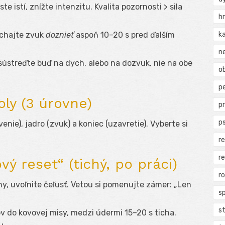
e ste istí, znížte intenzitu. Kvalita pozornosti > sila
h
k
echajte zvuk
doznieť
aspoň 10–20 s pred ďalším
n
a sústreďte buď na dych, alebo na dozvuk, nie na obe
ob
p
ly (3 úrovne)
p
p
nie), jadro (zvuk) a koniec (uzavretie). Vyberte si
r
r
vý reset“ (tichý, po práci)
r
hy, uvoľnite čeľusť. Vetou si pomenujte zámer: „Len
s
s
v do kovovej misy, medzi údermi 15–20 s ticha.