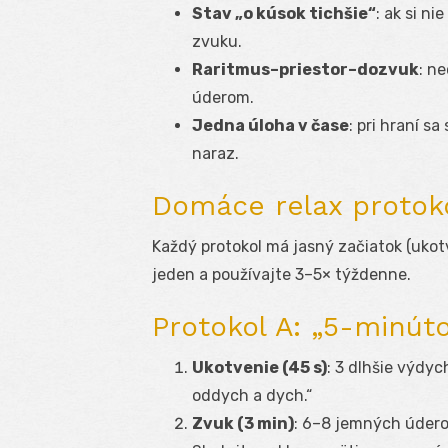
Stav „o kúsok tichšie“
: ak si ni
zvuku.
Raritmus–priestor–dozvuk
: n
úderom.
Jedna úloha v čase
: pri hraní s
naraz.
Domáce relax protoko
Každý protokol má jasný začiatok (ukotve
jeden a používajte 3–5× týždenne.
Protokol A: „5-minúto
Ukotvenie (45 s)
: 3 dlhšie výdyc
oddych a dych.“
Zvuk (3 min)
: 6–8 jemných údero