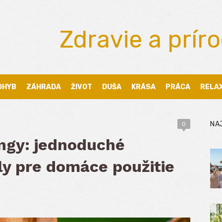
Zdravie a prír
OHYB
ZÁHRADA
ŽIVOT
DUŠA
KRÁSA
PRÁCA
RELA
NA
0
ngy: jednoduché
ly pre domáce použitie