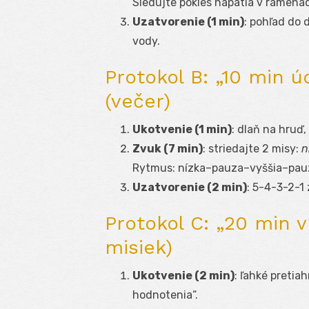
Sledujte pokles napätia v ramená
Uzatvorenie (1 min)
: pohľad do 
vody.
Protokol B: „10 min 
(večer)
Ukotvenie (1 min)
: dlaň na hruď
Zvuk (7 min)
: striedajte 2 misy:
n
Rytmus: nízka–pauza–vyššia–pauza
Uzatvorenie (2 min)
: 5-4-3-2-1
Protokol C: „20 min 
misiek)
Ukotvenie (2 min)
: ľahké preti
hodnotenia“.