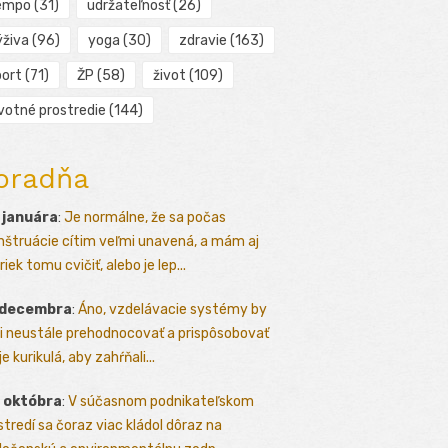
empo
(31)
udržateľnosť
(26)
ýživa
(96)
yoga
(30)
zdravie
(163)
port
(71)
ŽP
(58)
život
(109)
ivotné prostredie
(144)
oradňa
 januára
:
Je normálne, že sa počas
štruácie cítim veľmi unavená, a mám aj
iek tomu cvičiť, alebo je lep...
 decembra
:
Áno, vzdelávacie systémy by
i neustále prehodnocovať a prispôsobovať
e kurikulá, aby zahŕňali...
 októbra
:
V súčasnom podnikateľskom
stredí sa čoraz viac kládol dôraz na