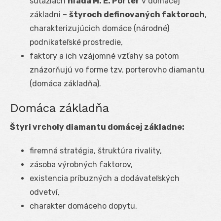
súťažiach
hľadá M. E. Porter
v domácej
základni –
štyroch definovaných faktoroch
,
charakterizujúcich domáce (národné)
podnikateľské prostredie,
faktory a ich vzájomné vzťahy sa potom
znázorňujú vo forme tzv. porterovho diamantu
(domáca základňa).
Domáca základňa
Štyri vrcholy diamantu domácej základne:
firemná stratégia, štruktúra rivality,
zásoba výrobných faktorov,
existencia príbuzných a dodávateľských
odvetví,
charakter domáceho dopytu.