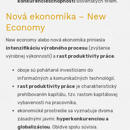
konkurencieschopnosti
slovenských firiem.
Nová ekonomika – New
Economy
New economy alebo nová ekonomika priniesla
intenzifikáciu výrobného procesu
(zvýšenie
výrobnej výkonnosti) a
rast produktivity práce
.
oboje sú poháňané investíciami do
informačných a komunikačných technológií,
rast produktivity práce
je charakteristický
prehlbovaním kapitálu, tzv. rastom kapitálovej
vybavenosti na pracovníka,
ekonomické prostredie sa vyznačuje dvoma
zásadnými javmi:
hyperkonkurenciou a
globalizáciou
. Obidve spolu súvisia.