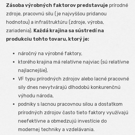
Zásoba výrobných faktorov predstavuje
prírodné
zdroje, pracovnú silu (je najvyššou pridanou
hodnotou) a infraštruktúru (zdroje, výroba,
zariadenia).
Každá krajina sa sústredí na
produkciu tohto tovaru, ktorý je:
náročný na výrobné faktory,
ktorého krajina má relatívne najviac (sú relatívne
najlacnejšie),
VF typu prírodných zdrojov alebo lacné pracovné
sily dnes nevytvárajú dlhodobú konkurenčnú
výhodu národa,
podniky s lacnou pracovnou silou a dostatkom
prírodných zdrojov často tieto faktory využívajú
neefektívne a obmedzujú investície do
modernej techniky a vzdelávania.