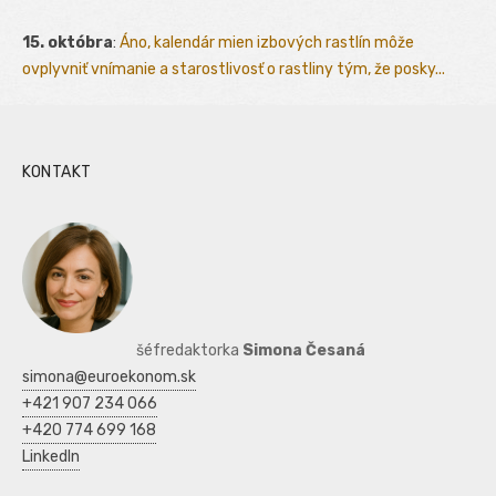
15. októbra
:
Áno, kalendár mien izbových rastlín môže
ovplyvniť vnímanie a starostlivosť o rastliny tým, že posky...
KONTAKT
šéfredaktorka
Simona Česaná
simona@euroekonom.sk
+421 907 234 066
+420 774 699 168
LinkedIn