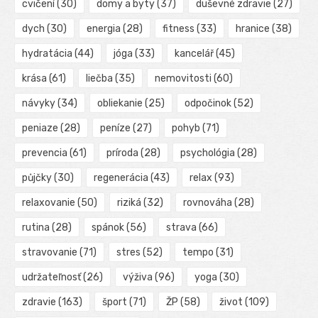
cvičení
(30)
domy a byty
(37)
duševné zdravie
(27)
dych
(30)
energia
(28)
fitness
(33)
hranice
(38)
hydratácia
(44)
jóga
(33)
kancelář
(45)
krása
(61)
liečba
(35)
nemovitosti
(60)
návyky
(34)
obliekanie
(25)
odpočinok
(52)
peniaze
(28)
peníze
(27)
pohyb
(71)
prevencia
(61)
príroda
(28)
psychológia
(28)
půjčky
(30)
regenerácia
(43)
relax
(93)
relaxovanie
(50)
riziká
(32)
rovnováha
(28)
rutina
(28)
spánok
(56)
strava
(66)
stravovanie
(71)
stres
(52)
tempo
(31)
udržateľnosť
(26)
výživa
(96)
yoga
(30)
zdravie
(163)
šport
(71)
ŽP
(58)
život
(109)