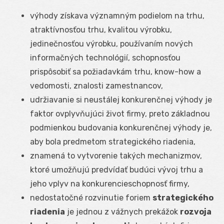
výhody získava významným podielom na trhu,
atraktívnosťou trhu, kvalitou výrobku,
jedinečnosťou výrobku, používaním nových
informačných technológií, schopnosťou
prispôsobiť sa požiadavkám trhu, know-how a
vedomosti, znalosti zamestnancov,
udržiavanie si neustálej konkurenčnej výhody je
faktor ovplyvňujúci život firmy, preto základnou
podmienkou budovania konkurenčnej výhody je,
aby bola predmetom strategického riadenia,
znamená to vytvorenie takých mechanizmov,
ktoré umožňujú predvídať budúci vývoj trhu a
jeho vplyv na konkurencieschopnosť firmy,
nedostatočné rozvinutie foriem
strategického
riadenia
je jednou z vážnych prekážok
rozvoja