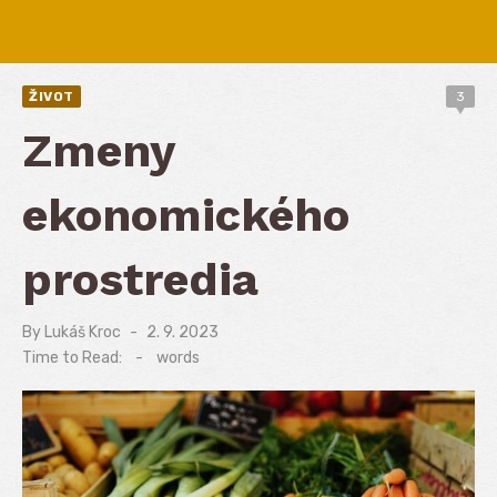
ŽIVOT
3
Zmeny
ekonomického
prostredia
By
Lukáš Kroc
Posted
2. 9. 2023
on
Time to Read:
-
words