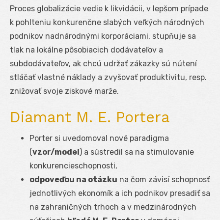
Proces globalizácie vedie k likvidácii, v lepšom prípade
k pohlteniu konkurenčne slabých veľkých národných
podnikov nadnárodnými korporáciami, stupňuje sa
tlak na lokálne pôsobiacich dodávateľov a
subdodávateľov, ak chcú udržať zákazky sú nútení
stláčať vlastné náklady a zvyšovať produktivitu, resp.
znižovať svoje ziskové marže.
Diamant M. E. Portera
Porter si uvedomoval nové paradigma
(
vzor/model
) a sústredil sa na stimulovanie
konkurencieschopnosti,
odpoveďou na otázku
na čom závisí schopnosť
jednotlivých ekonomík a ich podnikov presadiť sa
na zahraničných trhoch a v medzinárodných