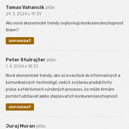
Tomas Vahancik
píše:
29. 3. 2024 o 19:39
Ako nové ekonomické trendy ovplyvňujú konkurencieschopnosť
firiem?
ODPOVEDAŤ
Peter Stulrajter
píše:
1. 4. 2024 o 18:35
Nové ekonomické trendy, ako sú investície do informačných a
komunikačných technológií, vedú k zvýšeniu produktivity
práce a efektívnosti výrobných procesov, čo môže firmám
pomôcť udržiavať alebo zlepšovať ich konkurencieschopnosť.
ODPOVEDAŤ
Juraj Muran
píše: