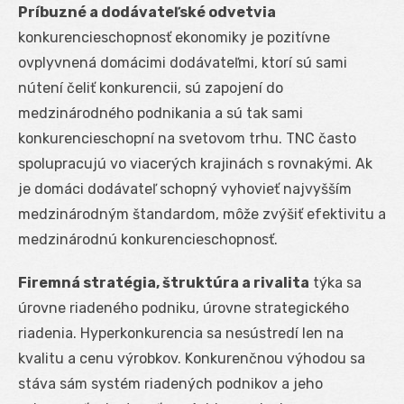
Príbuzné a dodávateľské odvetvia
konkurencieschopnosť ekonomiky je pozitívne
ovplyvnená domácimi dodávateľmi, ktorí sú sami
nútení čeliť konkurencii, sú zapojení do
medzinárodného podnikania a sú tak sami
konkurencieschopní na svetovom trhu. TNC často
spolupracujú vo viacerých krajinách s rovnakými. Ak
je domáci dodávateľ schopný vyhovieť najvyšším
medzinárodným štandardom, môže zvýšiť efektivitu a
medzinárodnú konkurencieschopnosť.
Firemná stratégia, štruktúra a rivalita
týka sa
úrovne riadeného podniku, úrovne strategického
riadenia. Hyperkonkurencia sa nesústredí len na
kvalitu a cenu výrobkov. Konkurenčnou výhodou sa
stáva sám systém riadených podnikov a jeho