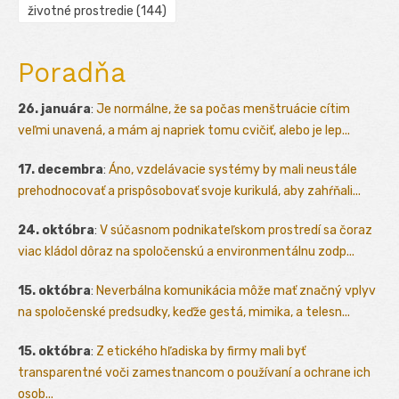
životné prostredie
(144)
Poradňa
26. januára
:
Je normálne, že sa počas menštruácie cítim
veľmi unavená, a mám aj napriek tomu cvičiť, alebo je lep...
17. decembra
:
Áno, vzdelávacie systémy by mali neustále
prehodnocovať a prispôsobovať svoje kurikulá, aby zahŕňali...
24. októbra
:
V súčasnom podnikateľskom prostredí sa čoraz
viac kládol dôraz na spoločenskú a environmentálnu zodp...
15. októbra
:
Neverbálna komunikácia môže mať značný vplyv
na spoločenské predsudky, keďže gestá, mimika, a telesn...
15. októbra
:
Z etického hľadiska by firmy mali byť
transparentné voči zamestnancom o používaní a ochrane ich
osob...