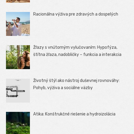
Racionálna výživa pre zdravých a dospelých
Žľazy s vnútorným vylučovaním: Hypofýza,
štítna žľaza, nadobličky – funkcia a interakcia
Životný štýl ako nástroj duševnej rovnováhy:
Pohyb, výživa a sociálne väzby
Atika: Konštrukčné riešenie a hydroizolácia