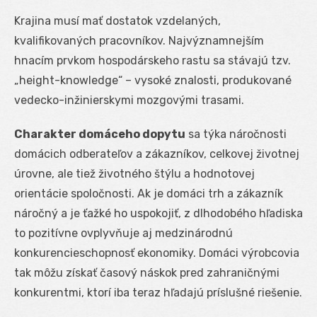
Krajina musí mať dostatok vzdelaných,
kvalifikovaných pracovníkov. Najvýznamnejším
hnacím prvkom hospodárskeho rastu sa stávajú tzv.
„height-knowledge“ – vysoké znalosti, produkované
vedecko-inžinierskymi mozgovými trasami.
Charakter domáceho dopytu
sa týka náročnosti
domácich odberateľov a zákazníkov, celkovej životnej
úrovne, ale tiež životného štýlu a hodnotovej
orientácie spoločnosti. Ak je domáci trh a zákazník
náročný a je ťažké ho uspokojiť, z dlhodobého hľadiska
to pozitívne ovplyvňuje aj medzinárodnú
konkurencieschopnosť ekonomiky. Domáci výrobcovia
tak môžu získať časový náskok pred zahraničnými
konkurentmi, ktorí iba teraz hľadajú príslušné riešenie.