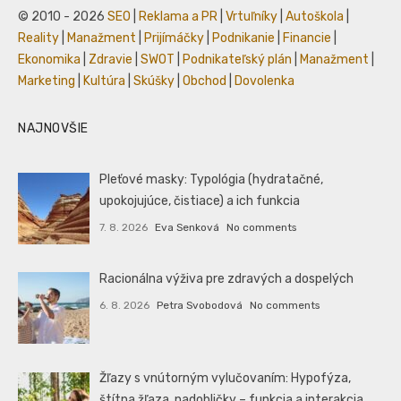
© 2010 - 2026
SEO
|
Reklama a PR
|
Vrtuľníky
|
Autoškola
|
Reality
|
Manažment
|
Prijímáčky
|
Podnikanie
|
Financie
|
Ekonomika
|
Zdravie
|
SWOT
|
Podnikateľský plán
|
Manažment
|
Marketing
|
Kultúra
|
Skúšky
|
Obchod
|
Dovolenka
NAJNOVŠIE
Pleťové masky: Typológia (hydratačné,
upokojujúce, čistiace) a ich funkcia
7. 8. 2026
Eva Senková
No comments
Racionálna výživa pre zdravých a dospelých
6. 8. 2026
Petra Svobodová
No comments
Žľazy s vnútorným vylučovaním: Hypofýza,
štítna žľaza, nadobličky – funkcia a interakcia