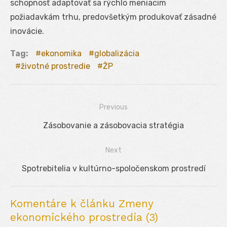
schopnosť adaptovať sa rýchlo meniacim
požiadavkám trhu, predovšetkým produkovať zásadné
inovácie.
Tag:
ekonomika
globalizácia
životné prostredie
ŽP
Previous
Navigácia
Previous
Zásobovanie a zásobovacia stratégia
v
post:
Next
článku
Next
Spotrebitelia v kultúrno-spoločenskom prostredí
post:
Komentáre k článku Zmeny
ekonomického prostredia (3)