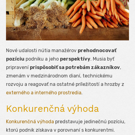
Nové udalosti nútia manažérov
prehodnocovať
pozíciu
podniku a jeho
perspektívy
. Musia byť
pripravení
prispôsobiť sa potrebám zákazníkov
,
zmenám v medzinárodnom dianí, technickému
rozvoju a reagovať na ostatné príležitostí a hrozby z
externého a interného prostredia
.
Konkurenčná výhoda
Konkurenčná výhoda
predstavuje jedinečnú pozíciu,
ktorú podnik získava v porovnaní s konkurentmi.