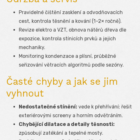
Pravidelné čištění zasklení a odvodňovacích
cest, kontrola těsnění a kování (1–2× ročně).
Revize elektro a VZT, obnova nátěrů dřeva dle
expozice, kontrola stínicích prvků a jejich
mechaniky.
Monitoring kondenzace a plísní, průběžné
seřizování větracích algoritmů podle sezóny.
Časté chyby a jak se jim
vyhnout
Nedostatečné stínění:
vede k přehřívání; řešit
exteriérovými screeny a horním odvětráním.
Chybějící dilatace a detaily těsnosti:
způsobují zatékání a tepelné mosty.