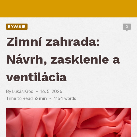
BÝVANIE
0
Zimní zahrada:
Návrh, zasklenie a
ventilácia
By
Lukáš Kroc
Posted
16. 5. 2026
on
Time to Read:
6 min
-
1154
words