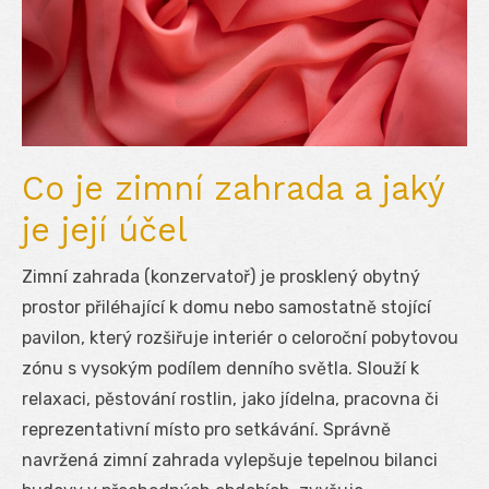
Co je zimní zahrada a jaký
je její účel
Zimní zahrada (konzervatoř) je prosklený obytný
prostor přiléhající k domu nebo samostatně stojící
pavilon, který rozšiřuje interiér o celoroční pobytovou
zónu s vysokým podílem denního světla. Slouží k
relaxaci, pěstování rostlin, jako jídelna, pracovna či
reprezentativní místo pro setkávání. Správně
navržená zimní zahrada vylepšuje tepelnou bilanci