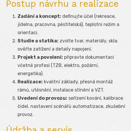
Postup návrhu a realizace
Zadání a koncept:
definujte účel (rekreace,
jídelna, pracovna, pěstitelská), teplotní režim a
orientaci.
Studie a statika:
zvolte tvar, materiály, skla;
ověřte zatížení a detaily napojení.
Projekt a povolení:
připravte dokumentaci
včetně profesí (TZB, elektro, požární,
energetika).
Realizace:
kvalitní základy, přesná montáž
rámů, utěsnění, instalace stínění a VZT.
Uvedení do provozu:
seřízení kování, kalibrace
čidel, nastavení scénářů automatizace, zkušební
provoz.
Údržba a servis