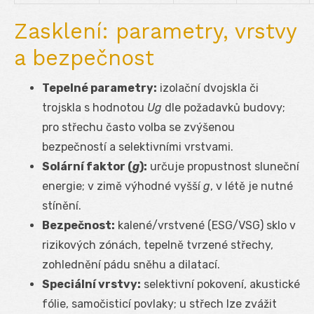
Zasklení: parametry, vrstvy
a bezpečnost
Tepelné parametry:
izolační dvojskla či
trojskla s hodnotou
Ug
dle požadavků budovy;
pro střechu často volba se zvýšenou
bezpečností a selektivními vrstvami.
Solární faktor (
g
):
určuje propustnost sluneční
energie; v zimě výhodné vyšší
g
, v létě je nutné
stínění.
Bezpečnost:
kalené/vrstvené (ESG/VSG) sklo v
rizikových zónách, tepelně tvrzené střechy,
zohlednění pádu sněhu a dilatací.
Speciální vrstvy:
selektivní pokovení, akustické
fólie, samočisticí povlaky; u střech lze zvážit