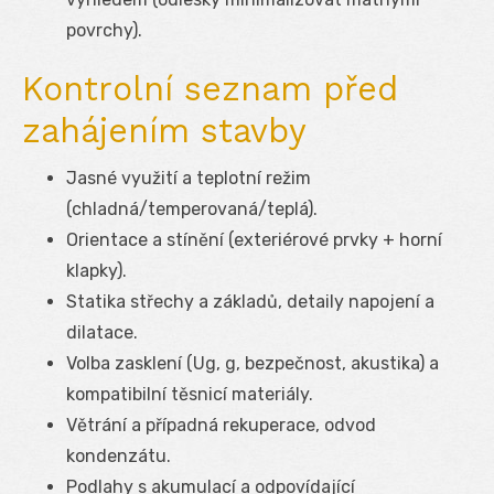
povrchy).
Kontrolní seznam před
zahájením stavby
Jasné využití a teplotní režim
(chladná/temperovaná/teplá).
Orientace a stínění (exteriérové prvky + horní
klapky).
Statika střechy a základů, detaily napojení a
dilatace.
Volba zasklení (Ug, g, bezpečnost, akustika) a
kompatibilní těsnicí materiály.
Větrání a případná rekuperace, odvod
kondenzátu.
Podlahy s akumulací a odpovídající