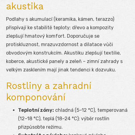
akustika
Podlahy s akumulací (keramika, kámen, terazzo)
přispívají ke stabilitě teploty; dřevo a kompozity
zlepšují hmatový komfort. Doporučuje se
protiskluznost, mrazuvzdornost a dilatace vůči
obvodovým konstrukcím. Akustiku zlepšují textilie,
koberce, akustické panely a zeleň – zimní zahrady s
velkým zasklením mají jinak tendenci k dozvuku.
Rostliny a zahradní
komponování
Teplotní zóny:
chladná (5–12 °C), temperovaná
(12–18 °C), teplá (18–24 °C); výběr rostlin
přizpůsobte režimu.