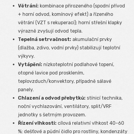
Větrání:
kombinace přirozeného (spodní přívod
+ horní odvod, komínový efekt) a řízeného
větrání (VZT s rekuperací); horní střešní klapky
výrazně zvyšují odvod tepla.
Tepelná setrvačnost:
akumulační prvky
(dlažba, zdivo, vodní prvky) stabilizují teplotní
výkyvy.
Vytápění:
nízkoteplotní podlahové topení,
otopné lavice pod prosklením,
teplovzduch/konvektory, případně sálavé
panely.
Chlazení a odvod přebytků:
stínicí technika,
noční vychlazování, ventilátory, split/VRF
jednotky s šetrným provozem.
Řízení vlhkosti:
cílová relativní vlhkost 40–60
%; dešťové a půdní čidlo pro rostliny, kondenzáty