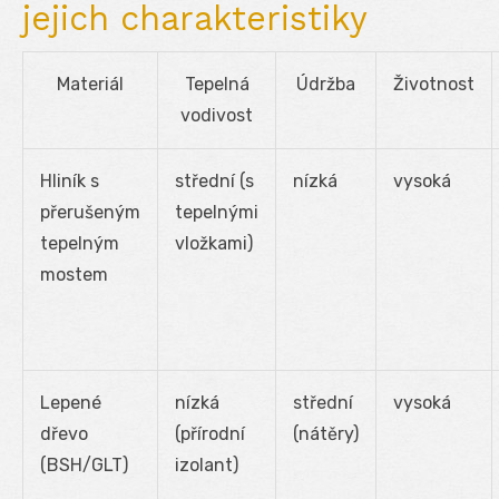
jejich charakteristiky
Materiál
Tepelná
Údržba
Životnost
vodivost
Hliník s
střední (s
nízká
vysoká
přerušeným
tepelnými
tepelným
vložkami)
mostem
Lepené
nízká
střední
vysoká
dřevo
(přírodní
(nátěry)
(BSH/GLT)
izolant)