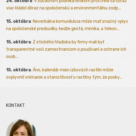
24. októbra
:
V súčasnom podnikateľskom prostredí sa čoraz
viac kládol dôraz na spoločenskú a environmentálnu zodp...
15. októbra
:
Neverbálna komunikácia môže mať značný vplyv
na spoločenské predsudky, keďže gestá, mimika, a telesn...
15. októbra
:
Z etického hľadiska by firmy mali byť
transparentné voči zamestnancom o používaní a ochrane ich
osob...
15. októbra
:
Áno, kalendár mien izbových rastlín môže
ovplyvniť vnímanie a starostlivosť o rastliny tým, že posky...
KONTAKT