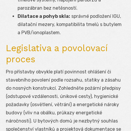
parozábran bez netěsností.
Dilatace a pohyb skla:
správné podložení IGU,
dilatační mezery, kompatibilita tmelů s butylem
a PVB/ionoplastem.
Legislativa a povolovací
proces
Pro přístavby obvykle platí povinnost ohlášení či
stavebního povolení podle rozsahu, statiky a zásahu
do nosných konstrukcí. Zohledněte požární předpisy
(odstupové vzdálenosti, únikové cesty), hygienické
požadavky (osvětlení, větrání) a energetické nároky
budovy (vliv na obálku, průkazy energetické
náročnosti). U bytových domů je nezbytný souhlas
společenství vlastníků a projektová dokumentace se