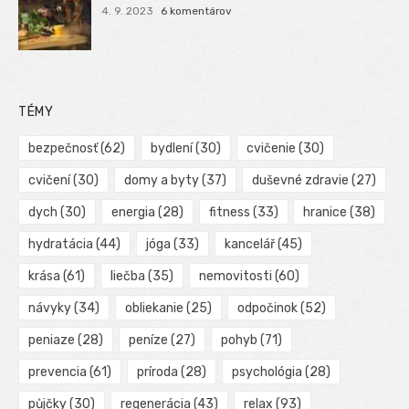
4. 9. 2023
6 komentárov
TÉMY
bezpečnosť
(62)
bydlení
(30)
cvičenie
(30)
cvičení
(30)
domy a byty
(37)
duševné zdravie
(27)
dych
(30)
energia
(28)
fitness
(33)
hranice
(38)
hydratácia
(44)
jóga
(33)
kancelář
(45)
krása
(61)
liečba
(35)
nemovitosti
(60)
návyky
(34)
obliekanie
(25)
odpočinok
(52)
peniaze
(28)
peníze
(27)
pohyb
(71)
prevencia
(61)
príroda
(28)
psychológia
(28)
půjčky
(30)
regenerácia
(43)
relax
(93)