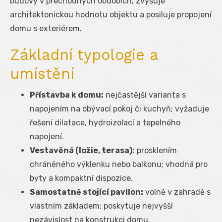
budovy v přechodných obdobích, zvyšuje
architektonickou hodnotu objektu a posiluje propojení
domu s exteriérem.
Základní typologie a
umístění
Přístavba k domu:
nejčastější varianta s
napojením na obývací pokoj či kuchyň; vyžaduje
řešení dilatace, hydroizolací a tepelného
napojení.
Vestavěná (ložie, terasa):
prosklením
chráněného výklenku nebo balkonu; vhodná pro
byty a kompaktní dispozice.
Samostatně stojící pavilon:
volně v zahradě s
vlastním základem; poskytuje nejvyšší
nezávislost na konstrukci domu.