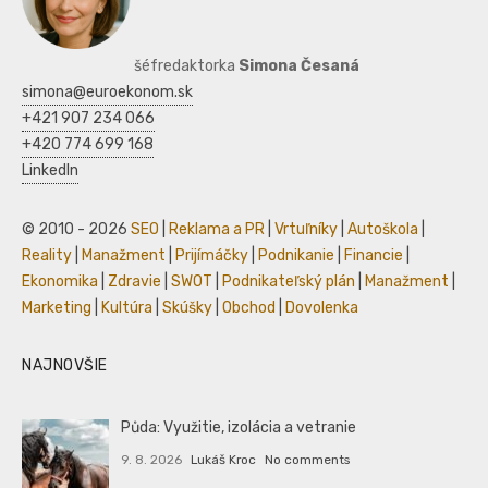
šéfredaktorka
Simona Česaná
simona@euroekonom.sk
+421 907 234 066
+420 774 699 168
LinkedIn
© 2010 - 2026
SEO
|
Reklama a PR
|
Vrtuľníky
|
Autoškola
|
Reality
|
Manažment
|
Prijímáčky
|
Podnikanie
|
Financie
|
Ekonomika
|
Zdravie
|
SWOT
|
Podnikateľský plán
|
Manažment
|
Marketing
|
Kultúra
|
Skúšky
|
Obchod
|
Dovolenka
NAJNOVŠIE
Půda: Využitie, izolácia a vetranie
9. 8. 2026
Lukáš Kroc
No comments