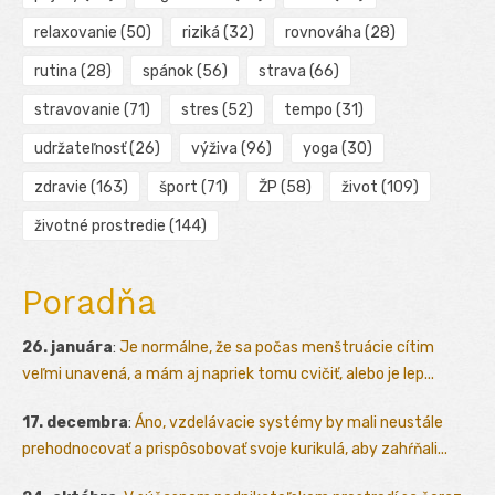
relaxovanie
(50)
riziká
(32)
rovnováha
(28)
rutina
(28)
spánok
(56)
strava
(66)
stravovanie
(71)
stres
(52)
tempo
(31)
udržateľnosť
(26)
výživa
(96)
yoga
(30)
zdravie
(163)
šport
(71)
ŽP
(58)
život
(109)
životné prostredie
(144)
Poradňa
26. januára
:
Je normálne, že sa počas menštruácie cítim
veľmi unavená, a mám aj napriek tomu cvičiť, alebo je lep...
17. decembra
:
Áno, vzdelávacie systémy by mali neustále
prehodnocovať a prispôsobovať svoje kurikulá, aby zahŕňali...