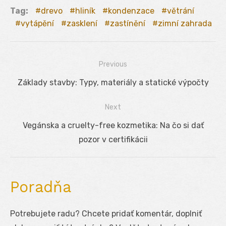
Tag:
drevo
hliník
kondenzace
větrání
vytápění
zasklení
zastínění
zimní zahrada
Previous
Navigácia
Previous
Základy stavby: Typy, materiály a statické výpočty
v
post:
Next
článku
Next
Vegánska a cruelty-free kozmetika: Na čo si dať
post:
pozor v certifikácii
Poradňa
Potrebujete radu? Chcete pridať komentár, doplniť