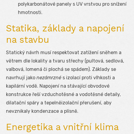
polykarbonátové panely s UV vrstvou pro snížení
hmotnosti.
Statika, základy a napojení
na stavbu
Statický návrh musí respektovat zatížení sněhem a
větrem dle lokality a tvaru střechy (pultová, sedlová,
valbová, lomená či plochá se spádem). Základy se
navrhují jako
nezámrzné
s izolací proti vlhkosti a
kapilární vodě. Napojení na stávající obvodové
konstrukce řeší vzduchotěsné a vodotěsné detaily,
dilatační spáry a tepelněizolační přerušení, aby
nevznikaly kondenzace a plísně.
Energetika a vnitřní klima