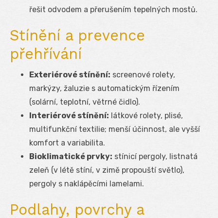
řešit odvodem a přerušením tepelných mostů.
Stínění a prevence
přehřívání
Exteriérové stínění:
screenové rolety,
markýzy, žaluzie s automatickým řízením
(solární, teplotní, větrné čidlo).
Interiérové stínění:
látkové rolety, plisé,
multifunkční textilie; menší účinnost, ale vyšší
komfort a variabilita.
Bioklimatické prvky:
stínicí pergoly, listnatá
zeleň (v létě stíní, v zimě propouští světlo),
pergoly s naklápěcími lamelami.
Podlahy, povrchy a