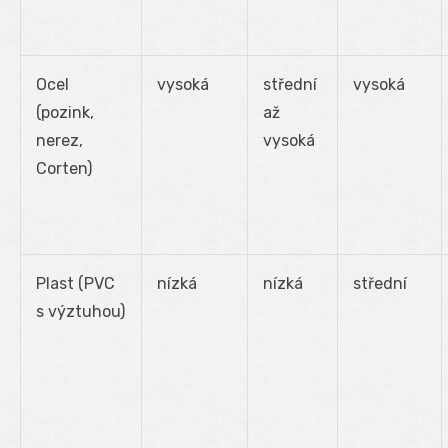
Ocel
vysoká
střední
vysoká
(pozink,
až
nerez,
vysoká
Corten)
Plast (PVC
nízká
nízká
střední
s výztuhou)