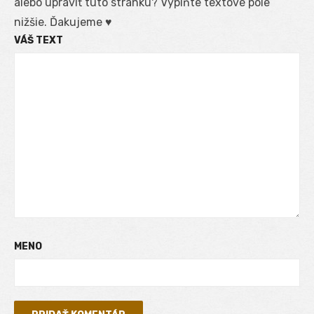
alebo upraviť túto stránku? Vyplňte textové pole
nižšie. Ďakujeme ♥
VÁŠ TEXT
MENO