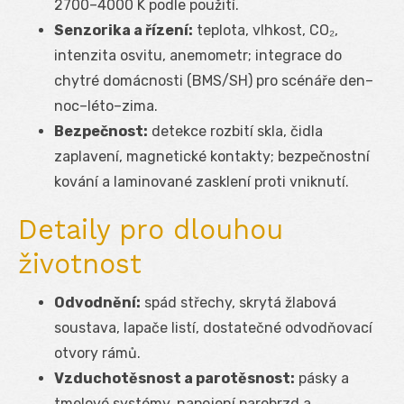
2700–4000 K podle použití.
Senzorika a řízení:
teplota, vlhkost, CO₂,
intenzita osvitu, anemometr; integrace do
chytré domácnosti (BMS/SH) pro scénáře den–
noc–léto–zima.
Bezpečnost:
detekce rozbití skla, čidla
zaplavení, magnetické kontakty; bezpečnostní
kování a laminované zasklení proti vniknutí.
Detaily pro dlouhou
životnost
Odvodnění:
spád střechy, skrytá žlabová
soustava, lapače listí, dostatečné odvodňovací
otvory rámů.
Vzduchotěsnost a parotěsnost:
pásky a
tmelové systémy, napojení parobrzd a