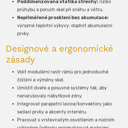
Poddimenzovaná statika střechy:
riziko
průhybu a poruch skel při sněhu a větru.
Nepřiměřené prosklení bez akumulace:
výrazné teplotní výkyvy; doplnit akumulační
prvky.
Designové a ergonomické
zásady
Volit modulární rastr rámů pro jednoduché
čištění a výměny skel.
Umístit dveře a posuvné systémy tak, aby
nenarušovaly nábytkové zóny.
Integrovat parapetní lavice/konvektory jako
sedací prvky a akcenty interiéru.
Pracovat s vrstevnatým osvětlením a nočním
výhledem (odlesky minimalizovat matnými