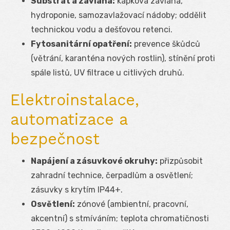
Substrát a závlaha:
kapková závlaha,
hydroponie, samozavlažovací nádoby; oddělit
technickou vodu a dešťovou retenci.
Fytosanitární opatření:
prevence škůdců
(větrání, karanténa nových rostlin), stínění proti
spále listů, UV filtrace u citlivých druhů.
Elektroinstalace,
automatizace a
bezpečnost
Napájení a zásuvkové okruhy:
přizpůsobit
zahradní technice, čerpadlům a osvětlení;
zásuvky s krytím IP44+.
Osvětlení:
zónové (ambientní, pracovní,
akcentní) s stmíváním; teplota chromatičnosti