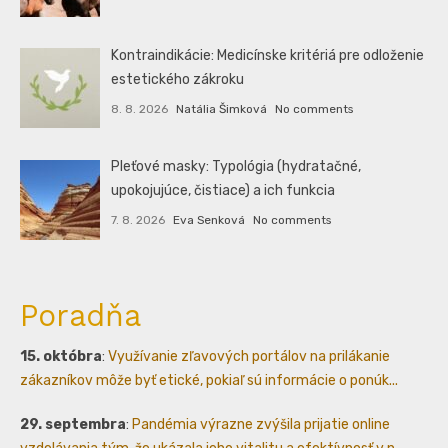
Kontraindikácie: Medicínske kritériá pre odloženie
estetického zákroku
8. 8. 2026
Natália Šimková
No comments
Pleťové masky: Typológia (hydratačné,
upokojujúce, čistiace) a ich funkcia
7. 8. 2026
Eva Senková
No comments
Poradňa
15. októbra
:
Využívanie zľavových portálov na prilákanie
zákazníkov môže byť etické, pokiaľ sú informácie o ponúk...
29. septembra
:
Pandémia výrazne zvýšila prijatie online