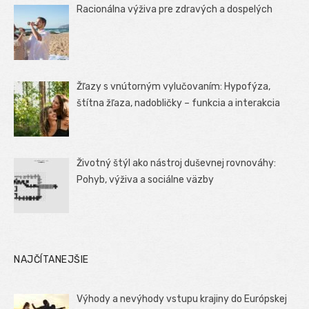
Racionálna výživa pre zdravých a dospelých
Žľazy s vnútorným vylučovaním: Hypofýza,
štítna žľaza, nadobličky – funkcia a interakcia
Životný štýl ako nástroj duševnej rovnováhy:
Pohyb, výživa a sociálne väzby
NAJČÍTANEJŠIE
Výhody a nevýhody vstupu krajiny do Európskej