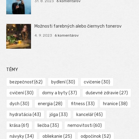
31. 8. 2023
6 komentárov
Možnosti farebných alebo čiernych tonerov
4. 9. 2023
6 komentárov
TÉMY
bezpečnosť
(62)
bydlení
(30)
cvičenie
(30)
cvičení
(30)
domy a byty
(37)
duševné zdravie
(27)
dych
(30)
energia
(28)
fitness
(33)
hranice
(38)
hydratácia
(43)
jóga
(33)
kancelář
(45)
krása
(61)
liečba
(35)
nemovitosti
(60)
návyky
(34)
obliekanie
(25)
odpočinok
(52)