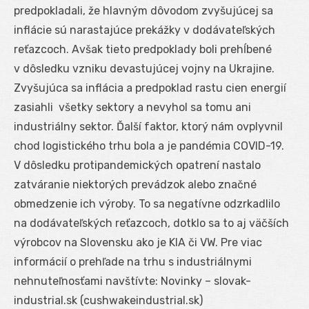
predpokladali, že hlavným dôvodom zvyšujúcej sa
inflácie sú narastajúce prekážky v dodávateľských
reťazcoch. Avšak tieto predpoklady boli prehĺbené
v dôsledku vzniku devastujúcej vojny na Ukrajine.
Zvyšujúca sa inflácia a predpoklad rastu cien energií
zasiahli všetky sektory a nevyhol sa tomu ani
industriálny sektor. Ďalší faktor, ktorý nám ovplyvnil
chod logistického trhu bola a je pandémia COVID-19.
V dôsledku protipandemických opatrení nastalo
zatváranie niektorých prevádzok alebo značné
obmedzenie ich výroby. To sa negatívne odzrkadlilo
na dodávateľských reťazcoch, dotklo sa to aj väčších
výrobcov na Slovensku ako je KIA či VW. Pre viac
informácií o prehľade na trhu s industriálnymi
nehnuteľnosťami navštívte:
Novinky – slovak-
industrial.sk (cushwakeindustrial.sk)