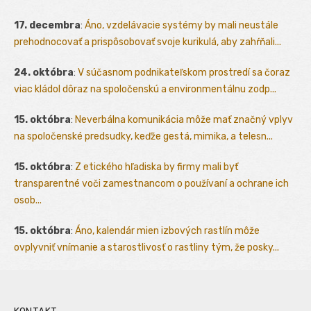
17. decembra
:
Áno, vzdelávacie systémy by mali neustále
prehodnocovať a prispôsobovať svoje kurikulá, aby zahŕňali...
24. októbra
:
V súčasnom podnikateľskom prostredí sa čoraz
viac kládol dôraz na spoločenskú a environmentálnu zodp...
15. októbra
:
Neverbálna komunikácia môže mať značný vplyv
na spoločenské predsudky, keďže gestá, mimika, a telesn...
15. októbra
:
Z etického hľadiska by firmy mali byť
transparentné voči zamestnancom o používaní a ochrane ich
osob...
15. októbra
:
Áno, kalendár mien izbových rastlín môže
ovplyvniť vnímanie a starostlivosť o rastliny tým, že posky...