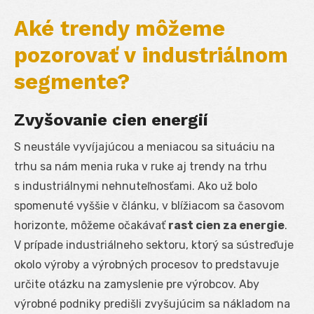
Aké trendy môžeme
pozorovať v industriálnom
segmente?
Zvyšovanie cien energií
S neustále vyvíjajúcou a meniacou sa situáciu na
trhu sa nám menia ruka v ruke aj trendy na trhu
s industriálnymi nehnuteľnosťami. Ako už bolo
spomenuté vyššie v článku, v blížiacom sa časovom
horizonte, môžeme očakávať
rast cien za energie
.
V prípade industriálneho sektoru, ktorý sa sústreďuje
okolo výroby a výrobných procesov to predstavuje
určite otázku na zamyslenie pre výrobcov. Aby
výrobné podniky predišli zvyšujúcim sa nákladom na