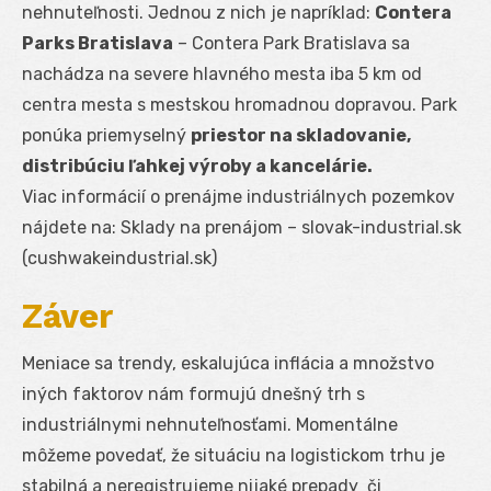
nehnuteľnosti. Jednou z nich je napríklad:
Contera
Parks Bratislava
– Contera Park Bratislava sa
nachádza na severe hlavného mesta iba 5 km od
centra mesta s mestskou hromadnou dopravou. Park
ponúka priemyselný
priestor na skladovanie,
distribúciu ľahkej výroby a kancelárie.
Viac informácií o prenájme industriálnych pozemkov
nájdete na:
Sklady na prenájom – slovak-industrial.sk
(cushwakeindustrial.sk)
Záver
Meniace sa trendy, eskalujúca inflácia a množstvo
iných faktorov nám formujú dnešný trh s
industriálnymi nehnuteľnosťami. Momentálne
môžeme povedať, že situáciu na logistickom trhu je
stabilná a neregistrujeme nijaké prepady či