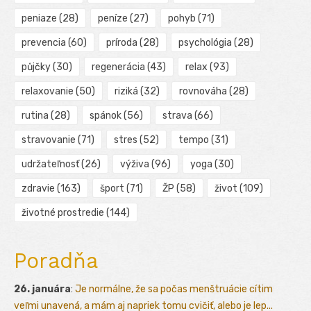
peniaze
(28)
peníze
(27)
pohyb
(71)
prevencia
(60)
príroda
(28)
psychológia
(28)
půjčky
(30)
regenerácia
(43)
relax
(93)
relaxovanie
(50)
riziká
(32)
rovnováha
(28)
rutina
(28)
spánok
(56)
strava
(66)
stravovanie
(71)
stres
(52)
tempo
(31)
udržateľnosť
(26)
výživa
(96)
yoga
(30)
zdravie
(163)
šport
(71)
ŽP
(58)
život
(109)
životné prostredie
(144)
Poradňa
26. januára
:
Je normálne, že sa počas menštruácie cítim
veľmi unavená, a mám aj napriek tomu cvičiť, alebo je lep...