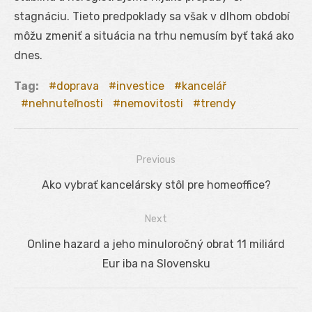
stagnáciu. Tieto predpoklady sa však v dlhom období
môžu zmeniť a situácia na trhu nemusím byť taká ako
dnes.
Tag:
doprava
investice
kancelář
nehnuteľnosti
nemovitosti
trendy
Previous
Navigácia
Previous
Ako vybrať kancelársky stôl pre homeoffice?
v
post:
Next
článku
Next
Online hazard a jeho minuloročný obrat 11 miliárd
post:
Eur iba na Slovensku