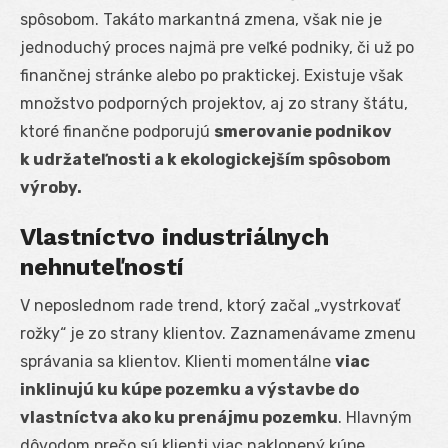
spôsobom. Takáto markantná zmena, však nie je
jednoduchý proces najmä pre veľké podniky, či už po
finančnej stránke alebo po praktickej. Existuje však
množstvo podporných projektov, aj zo strany štátu,
ktoré finančne podporujú
smerovanie podnikov
k udržateľnosti a k ekologickejším spôsobom
výroby.
Vlastníctvo industriálnych
nehnuteľností
V neposlednom rade trend, ktorý začal „vystrkovať
rožky“ je zo strany klientov. Zaznamenávame zmenu
správania sa klientov. Klienti momentálne
viac
inklinujú ku kúpe pozemku a výstavbe do
vlastníctva ako ku prenájmu pozemku
. Hlavným
dôvodom prečo sú klienti viac naklonený kúpe