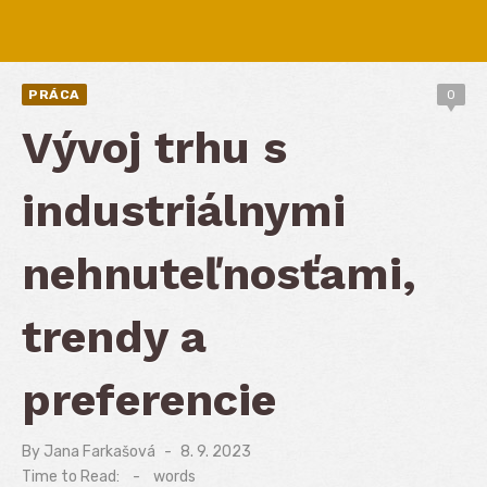
PRÁCA
0
Vývoj trhu s
industriálnymi
nehnuteľnosťami,
trendy a
preferencie
By
Jana Farkašová
Posted
8. 9. 2023
on
Time to Read:
-
words