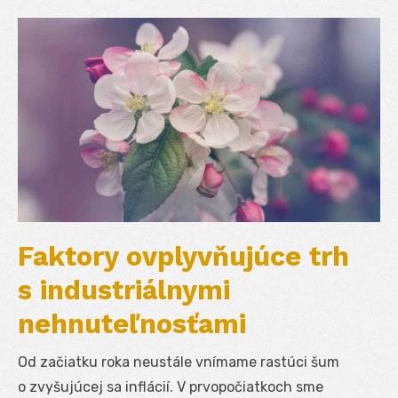
Faktory ovplyvňujúce trh
s industriálnymi
nehnuteľnosťami
Od začiatku roka neustále vnímame rastúci šum
o zvyšujúcej sa inflácií. V prvopočiatkoch sme