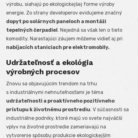
výrobu, siahajú po ekologickejšej forme výroby
energie. Zo strany developerov evidujeme značný
dopyt po solárnych paneloch a montáži
tepelných čerpadiel
. Nejedná sa však len o tieto
komodity. Narastajúci záujem môžeme vidieť aj pri
nabíjacích staniciach pre elektromobily.
Udržateľnosť a ekológia
výrobných procesov
Znovu sa objavujúcim trendom na trhu
s industriálnymi nehnuteľnosťami je téma
udržateľnosti a proaktívneho pozitívneho
prístupu k životnému prostrediu
. V súčasnosti sa
industriálne podniky, ktoré majú vo svete najväčší
vplyv na životné prostredie zameriavajú na
vytvorenie spôsobu produkcie ekologickejším