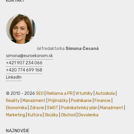
KONTAKT
šéfredaktorka
Simona Česaná
simona@euroekonom.sk
+421 907 234 066
+420 774 699 168
LinkedIn
© 2010 - 2026
SEO
|
Reklama a PR
|
Vrtuľníky
|
Autoškola
|
Reality
|
Manažment
|
Prijímáčky
|
Podnikanie
|
Financie
|
Ekonomika
|
Zdravie
|
SWOT
|
Podnikateľský plán
|
Manažment
|
Marketing
|
Kultúra
|
Skúšky
|
Obchod
|
Dovolenka
NAJNOVŠIE