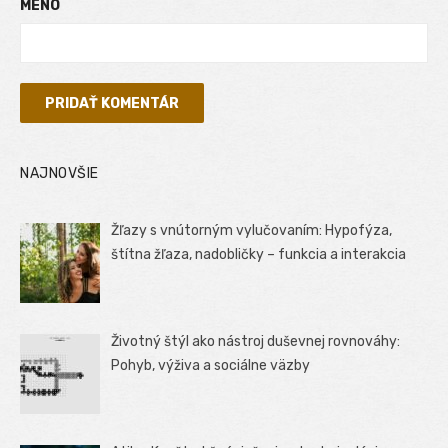
MENO
NAJNOVŠIE
Žľazy s vnútorným vylučovaním: Hypofýza,
štítna žľaza, nadobličky – funkcia a interakcia
Životný štýl ako nástroj duševnej rovnováhy:
Pohyb, výživa a sociálne väzby