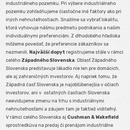
industriálneho pozemku. Pri výbere industriálneho
pozemku zohľadňujeme čiastočne iné faktory ako pri
iných nehnuteľnostiach. Snažíme sa vybrať lokalitu,
ktorá vyhovuje nášmu predmetu podnikania a našim
individuálnymi preferenciám. Z dlhodobého hľadiska
môžeme povedať, že preferencie zákazníkov sa
nezmenili.
Najväčší dopyt
registrujeme stále v rámci
celého
Západného Slovenska
. Oblasť Západného
Slovenska predstavuje lákadlo nie len pre domácich,
ale aj zahraničných investorov. Aj napriek tomu, že
Západná časť Slovenska je najobľúbenejšia v očiach
investorov, ani v ostatných častiach Slovenska
neevidujeme zmenu na trhu s industriálnymi
nehnuteľnosťami a záujem tam je taktiež viditeľný.
V rámci celého Slovenska aj
Cushman & Wakefield
sprostredkúva na predaj či prenájom industriálne