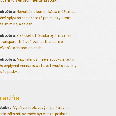
ločenskú a environmentálnu zodp...
 októbra
:
Neverbálna komunikácia môže mať
čný vplyv na spoločenské predsudky, keďže
tá, mimika, a telesn...
 októbra
:
Z etického hľadiska by firmy mali
 transparentné voči zamestnancom o
žívaní a ochrane ich osob...
 októbra
:
Áno, kalendár mien izbových rastlín
e ovplyvniť vnímanie a starostlivosť o rastliny
, že posky...
radňa
któbra
:
Využívanie zľavových portálov na
kanie zákazníkov môže byť etické, pokiaľ sú