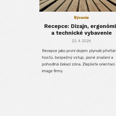
Bývanie
Recepce: Dizajn, ergonóm
a technické vybavenie
Posted
22. 4. 2026
on
Recepce jako první dojem: plynulé přivítán
hostů, bezpečný vstup, jasné značení a
pohodlná čekací zóna. Zlepšete orientaci 
image firmy.