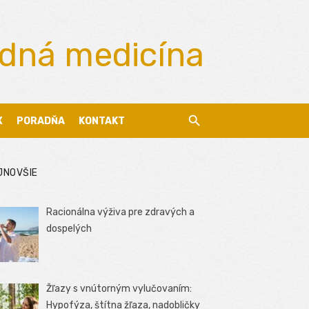
odná medicína
X
PORADŇA
KONTAKT
JNOVŠIE
Racionálna výživa pre zdravých a
dospelých
Žľazy s vnútorným vylučovaním:
Hypofýza, štítna žľaza, nadobličky