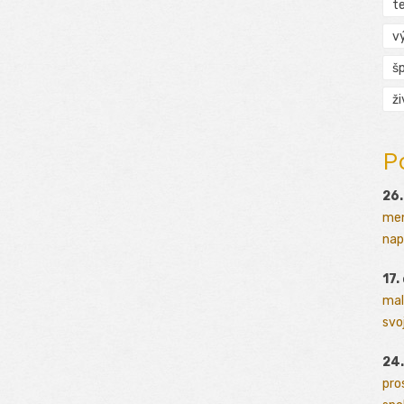
t
v
š
ž
P
26.
men
napr
17.
mal
svoj
24.
pro