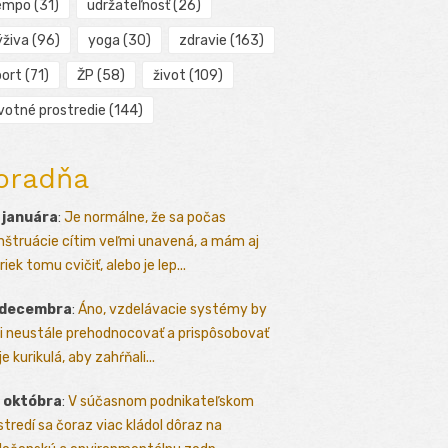
empo
(31)
udržateľnosť
(26)
ýživa
(96)
yoga
(30)
zdravie
(163)
port
(71)
ŽP
(58)
život
(109)
ivotné prostredie
(144)
oradňa
 januára
:
Je normálne, že sa počas
štruácie cítim veľmi unavená, a mám aj
iek tomu cvičiť, alebo je lep...
 decembra
:
Áno, vzdelávacie systémy by
i neustále prehodnocovať a prispôsobovať
e kurikulá, aby zahŕňali...
 októbra
:
V súčasnom podnikateľskom
stredí sa čoraz viac kládol dôraz na