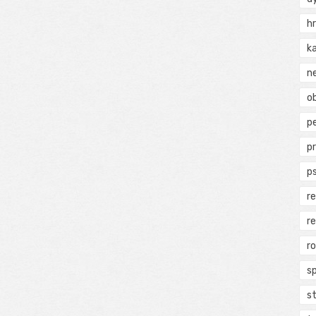
h
k
n
ob
p
p
p
r
r
r
s
s