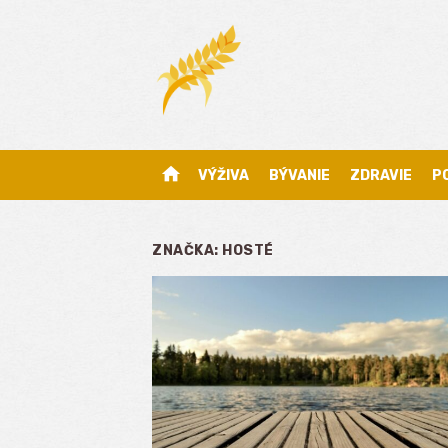
Skip
to
content
home
VÝŽIVA
BÝVANIE
ZDRAVIE
P
ZNAČKA:
HOSTÉ