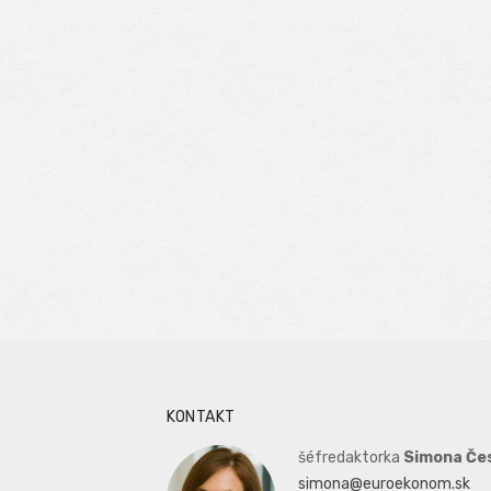
KONTAKT
šéfredaktorka
Simona Če
simona@euroekonom.sk