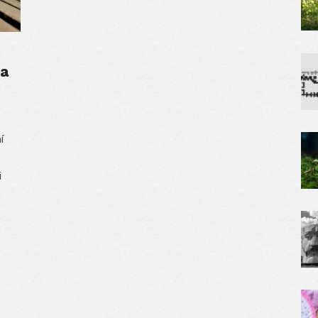
ia
í
i