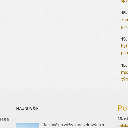
spo
15.
zna
ges
15.
byť
pou
15.
môž
tým
Po
NAJNOVŠIE
15. o
saná
Racionálna výživa pre zdravých a
prilá