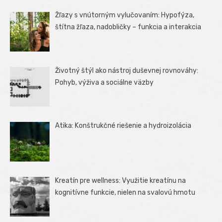
Žľazy s vnútorným vylučovaním: Hypofýza,
štítna žľaza, nadobličky – funkcia a interakcia
Životný štýl ako nástroj duševnej rovnováhy:
Pohyb, výživa a sociálne väzby
Atika: Konštrukčné riešenie a hydroizolácia
Kreatín pre wellness: Využitie kreatínu na
kognitívne funkcie, nielen na svalovú hmotu