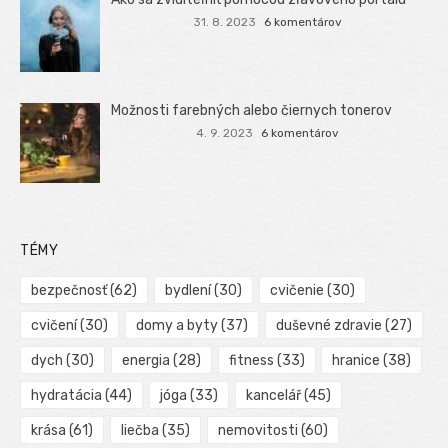
31. 8. 2023
6 komentárov
Možnosti farebných alebo čiernych tonerov
4. 9. 2023
6 komentárov
TÉMY
bezpečnosť
(62)
bydlení
(30)
cvičenie
(30)
cvičení
(30)
domy a byty
(37)
duševné zdravie
(27)
dych
(30)
energia
(28)
fitness
(33)
hranice
(38)
hydratácia
(44)
jóga
(33)
kancelář
(45)
krása
(61)
liečba
(35)
nemovitosti
(60)