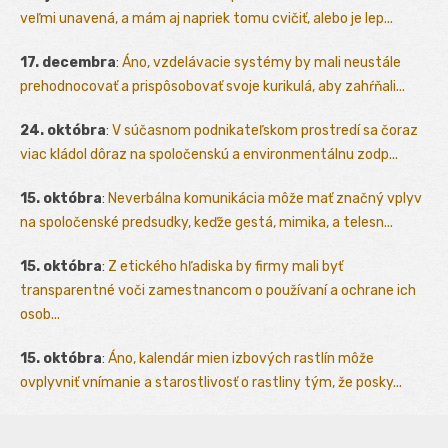
veľmi unavená, a mám aj napriek tomu cvičiť, alebo je lep...
17. decembra
:
Áno, vzdelávacie systémy by mali neustále
prehodnocovať a prispôsobovať svoje kurikulá, aby zahŕňali...
24. októbra
:
V súčasnom podnikateľskom prostredí sa čoraz
viac kládol dôraz na spoločenskú a environmentálnu zodp...
15. októbra
:
Neverbálna komunikácia môže mať značný vplyv
na spoločenské predsudky, keďže gestá, mimika, a telesn...
15. októbra
:
Z etického hľadiska by firmy mali byť
transparentné voči zamestnancom o používaní a ochrane ich
osob...
15. októbra
:
Áno, kalendár mien izbových rastlín môže
ovplyvniť vnímanie a starostlivosť o rastliny tým, že posky...