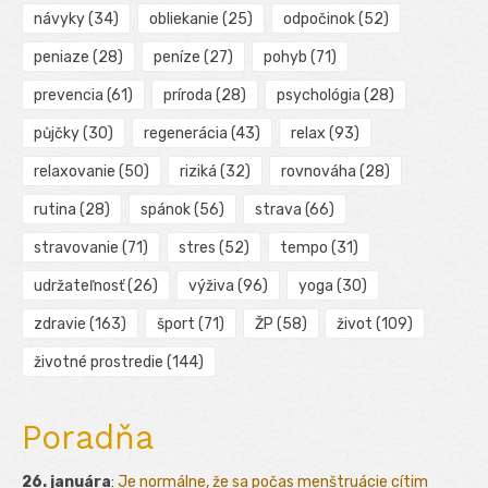
návyky
(34)
obliekanie
(25)
odpočinok
(52)
peniaze
(28)
peníze
(27)
pohyb
(71)
prevencia
(61)
príroda
(28)
psychológia
(28)
půjčky
(30)
regenerácia
(43)
relax
(93)
relaxovanie
(50)
riziká
(32)
rovnováha
(28)
rutina
(28)
spánok
(56)
strava
(66)
stravovanie
(71)
stres
(52)
tempo
(31)
udržateľnosť
(26)
výživa
(96)
yoga
(30)
zdravie
(163)
šport
(71)
ŽP
(58)
život
(109)
životné prostredie
(144)
Poradňa
26. januára
:
Je normálne, že sa počas menštruácie cítim