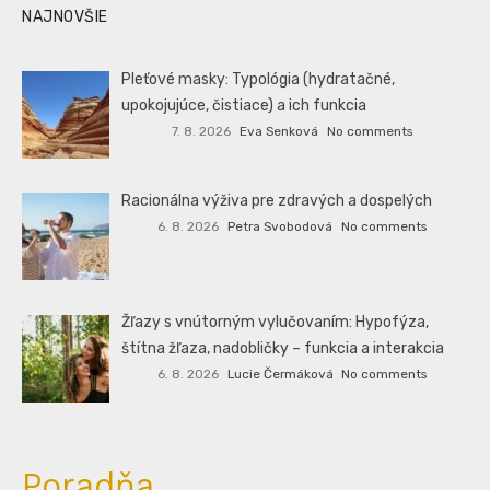
NAJNOVŠIE
Pleťové masky: Typológia (hydratačné,
upokojujúce, čistiace) a ich funkcia
7. 8. 2026
Eva Senková
No comments
Racionálna výživa pre zdravých a dospelých
6. 8. 2026
Petra Svobodová
No comments
Žľazy s vnútorným vylučovaním: Hypofýza,
štítna žľaza, nadobličky – funkcia a interakcia
6. 8. 2026
Lucie Čermáková
No comments
Poradňa