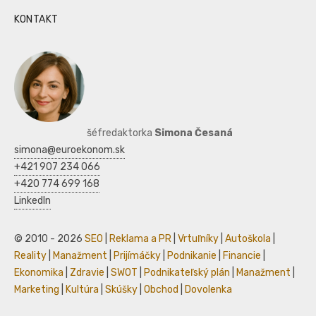
KONTAKT
šéfredaktorka
Simona Česaná
simona@euroekonom.sk
+421 907 234 066
+420 774 699 168
LinkedIn
© 2010 - 2026
SEO
|
Reklama a PR
|
Vrtuľníky
|
Autoškola
|
Reality
|
Manažment
|
Prijímáčky
|
Podnikanie
|
Financie
|
Ekonomika
|
Zdravie
|
SWOT
|
Podnikateľský plán
|
Manažment
|
Marketing
|
Kultúra
|
Skúšky
|
Obchod
|
Dovolenka