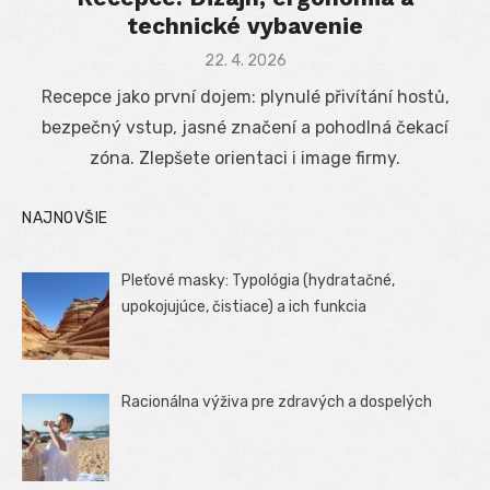
technické vybavenie
Posted
22. 4. 2026
on
Recepce jako první dojem: plynulé přivítání hostů,
bezpečný vstup, jasné značení a pohodlná čekací
zóna. Zlepšete orientaci i image firmy.
NAJNOVŠIE
Pleťové masky: Typológia (hydratačné,
upokojujúce, čistiace) a ich funkcia
Racionálna výživa pre zdravých a dospelých