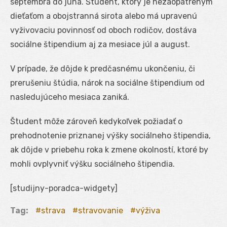
septembra do júna. Študent, ktorý je nezaopatreným
dieťaťom a obojstranná sirota alebo má upravenú
vyživovaciu povinnosť od oboch rodičov, dostáva
sociálne štipendium aj za mesiace júl a august.
V prípade, že dôjde k predčasnému ukončeniu, či
prerušeniu štúdia, nárok na sociálne štipendium od
nasledujúceho mesiaca zaniká.
Študent môže zároveň kedykoľvek požiadať o
prehodnotenie priznanej výšky sociálneho štipendia,
ak dôjde v priebehu roka k zmene okolností, ktoré by
mohli ovplyvniť výšku sociálneho štipendia.
[studijny-poradca-widgety]
Tag:
strava
stravovanie
výživa