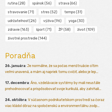
rutina
(28)
spánok
(56)
strava
(66)
stravovanie
(71)
stres
(52)
tempo
(31)
udržateľnosť
(26)
výživa
(96)
yoga
(30)
zdravie
(163)
šport
(71)
ŽP
(58)
život
(109)
životné prostredie
(144)
Poradňa
26. januára
:
Je normálne, že sa počas menštruácie cítim
veľmi unavená, a mám aj napriek tomu cvičiť, alebo je lep...
17. decembra
:
Áno, vzdelávacie systémy by mali neustále
prehodnocovať a prispôsobovať svoje kurikulá, aby zahŕňali...
24. októbra
:
V súčasnom podnikateľskom prostredí sa čoraz
viac kládol dôraz na spoločenskú a environmentálnu zodp...