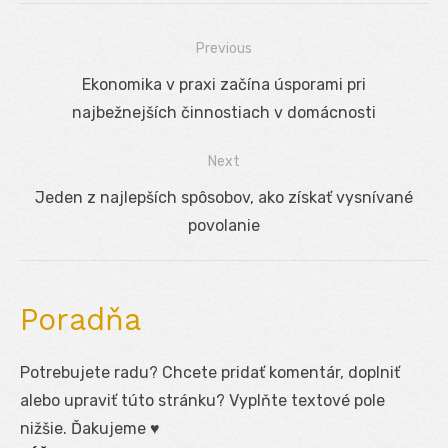
Previous
Navigácia
Previous
Ekonomika v praxi začína úsporami pri
v
post:
najbežnejších činnostiach v domácnosti
článku
Next
Next
Jeden z najlepších spôsobov, ako získať vysnívané
post:
povolanie
Poradňa
Potrebujete radu? Chcete pridať komentár, doplniť
alebo upraviť túto stránku? Vyplňte textové pole
nižšie. Ďakujeme ♥