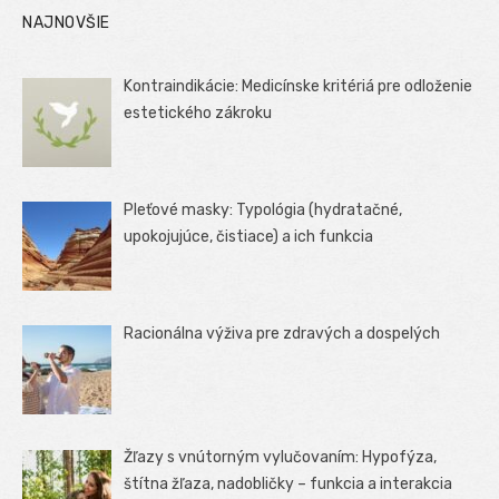
NAJNOVŠIE
Kontraindikácie: Medicínske kritériá pre odloženie
estetického zákroku
Pleťové masky: Typológia (hydratačné,
upokojujúce, čistiace) a ich funkcia
Racionálna výživa pre zdravých a dospelých
Žľazy s vnútorným vylučovaním: Hypofýza,
štítna žľaza, nadobličky – funkcia a interakcia