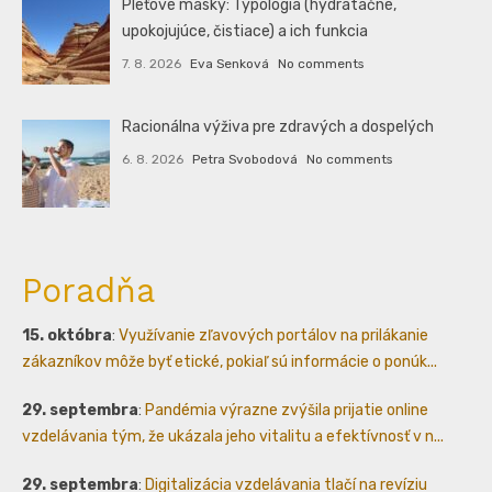
Pleťové masky: Typológia (hydratačné,
upokojujúce, čistiace) a ich funkcia
7. 8. 2026
Eva Senková
No comments
Racionálna výživa pre zdravých a dospelých
6. 8. 2026
Petra Svobodová
No comments
Poradňa
15. októbra
:
Využívanie zľavových portálov na prilákanie
zákazníkov môže byť etické, pokiaľ sú informácie o ponúk...
29. septembra
:
Pandémia výrazne zvýšila prijatie online
vzdelávania tým, že ukázala jeho vitalitu a efektívnosť v n...
29. septembra
:
Digitalizácia vzdelávania tlačí na revíziu