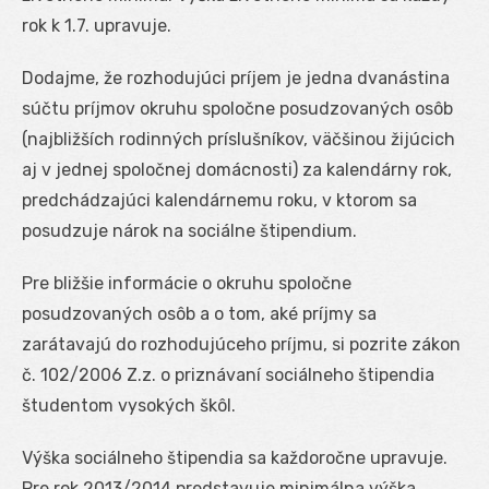
rok k 1.7. upravuje.
Dodajme, že rozhodujúci príjem je jedna dvanástina
súčtu príjmov okruhu spoločne posudzovaných osôb
(najbližších rodinných príslušníkov, väčšinou žijúcich
aj v jednej spoločnej domácnosti) za kalendárny rok,
predchádzajúci kalendárnemu roku, v ktorom sa
posudzuje nárok na sociálne štipendium.
Pre bližšie informácie o okruhu spoločne
posudzovaných osôb a o tom, aké príjmy sa
zarátavajú do rozhodujúceho príjmu, si pozrite zákon
č. 102/2006 Z.z. o priznávaní sociálneho štipendia
študentom vysokých škôl.
Výška sociálneho štipendia sa každoročne upravuje.
Pre rok 2013/2014 predstavuje minimálna výška