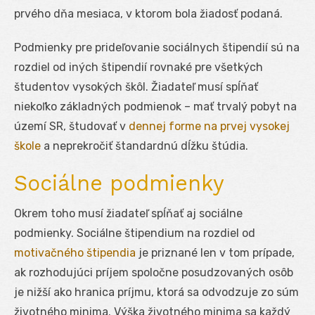
prvého dňa mesiaca, v ktorom bola žiadosť podaná.
Podmienky pre prideľovanie sociálnych štipendií sú na
rozdiel od iných štipendií rovnaké pre všetkých
študentov vysokých škôl. Žiadateľ musí spĺňať
niekoľko základných podmienok – mať trvalý pobyt na
území SR, študovať v
dennej forme na prvej vysokej
škole
a neprekročiť štandardnú dĺžku štúdia.
Sociálne podmienky
Okrem toho musí žiadateľ spĺňať aj sociálne
podmienky. Sociálne štipendium na rozdiel od
motivačného štipendia
je priznané len v tom prípade,
ak rozhodujúci príjem spoločne posudzovaných osôb
je nižší ako hranica príjmu, ktorá sa odvodzuje zo súm
životného minima. Výška životného minima sa každý