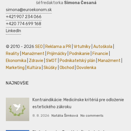
šéfredaktorka
Simona Česaná
simona@euroekonom.sk
+421 907 234 066
+420 774 699 168
LinkedIn
© 2010 - 2026
SEO
|
Reklama a PR
|
Vrtuľníky
|
Autoškola
|
Reality
|
Manažment
|
Prijímáčky
|
Podnikanie
|
Financie
|
Ekonomika
|
Zdravie
|
SWOT
|
Podnikateľský plán
|
Manažment
|
Marketing
|
Kultúra
|
Skúšky
|
Obchod
|
Dovolenka
NAJNOVŠIE
Kontraindikácie: Medicínske kritériá pre odloženie
estetického zákroku
8. 8. 2026
Natália Šimková
No comments