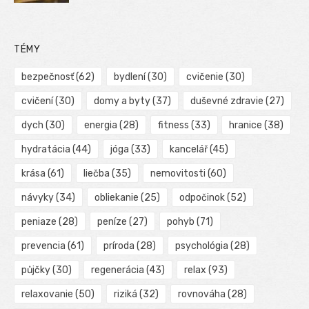
TÉMY
bezpečnosť
(62)
bydlení
(30)
cvičenie
(30)
cvičení
(30)
domy a byty
(37)
duševné zdravie
(27)
dych
(30)
energia
(28)
fitness
(33)
hranice
(38)
hydratácia
(44)
jóga
(33)
kancelář
(45)
krása
(61)
liečba
(35)
nemovitosti
(60)
návyky
(34)
obliekanie
(25)
odpočinok
(52)
peniaze
(28)
peníze
(27)
pohyb
(71)
prevencia
(61)
príroda
(28)
psychológia
(28)
půjčky
(30)
regenerácia
(43)
relax
(93)
relaxovanie
(50)
riziká
(32)
rovnováha
(28)