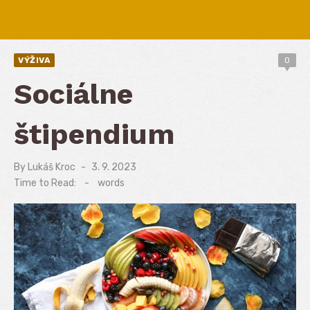
VÝŽIVA
0
Sociálne
štipendium
By
Lukáš Kroc
Posted
3. 9. 2023
on
Time to Read:
-
words