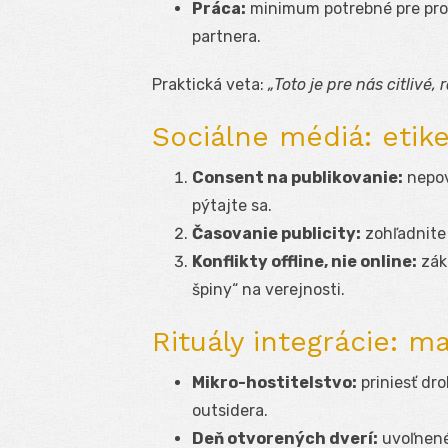
Práca:
minimum potrebné pre prof
partnera.
Praktická veta:
„Toto je pre nás citlivé
Sociálne médiá: etike
Consent na publikovanie:
nepov
pýtajte sa.
Časovanie publicity:
zohľadnite 
Konflikty offline, nie online:
zák
špiny“ na verejnosti.
Rituály integrácie: 
Mikro-hostitelstvo:
priniesť dr
outsidera.
Deň otvorených dverí:
uvoľnené