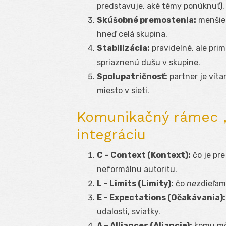
predstavuje, aké témy ponúknuť).
Skúšobné premostenia:
menšie 
hneď celá skupina.
Stabilizácia:
pravidelné, ale pri
spriaznenú dušu v skupine.
Spolupatričnosť:
partner je víta
miesto v sieti.
Komunikačný rámec „
integráciu
C – Context (Kontext):
čo je pre
neformálnu autoritu.
L – Limits (Limity):
čo
ne
zdieľame
E – Expectations (Očakávania):
udalosti, sviatky.
A – Alliances (Aliancie):
komu môž