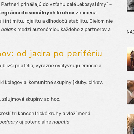
 Partneri prinášajú do vzťahu celé „ekosystémy“ –
tegrácia do sociálnych kruhov
znamená
i intimitu, lojalitu a dlhodobú stabilitu. Cieľom nie
e
balans
medzi autonómiou každého z partnerov a
NA
ov: od jadra po perifériu
ajbližší priatelia, výrazne ovplyvňujú emócie a
ízki kolegovia, komunitné skupiny (kluby, cirkev,
, záujmové skupiny ad hoc.
reslí tri koncentrické kruhy a vloží mená.
 podpory
aj potenciálne
napätia
.