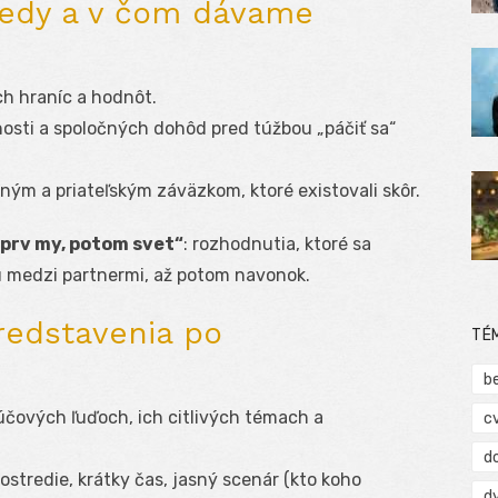
, kedy a v čom dávame
h hraníc a hodnôt.
nosti a spoločných dohôd pred túžbou „páčiť sa“
ným a priateľským záväzkom, ktoré existovali skôr.
prv my, potom svet“
: rozhodnutia, ktoré sa
ú medzi partnermi, až potom navonok.
predstavenia po
TÉ
b
účových ľuďoch, ich citlivých témach a
c
d
stredie, krátky čas, jasný scenár (kto koho
d