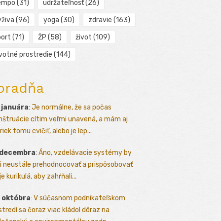
empo
(31)
udržateľnosť
(26)
ýživa
(96)
yoga
(30)
zdravie
(163)
port
(71)
ŽP
(58)
život
(109)
ivotné prostredie
(144)
oradňa
 januára
:
Je normálne, že sa počas
štruácie cítim veľmi unavená, a mám aj
iek tomu cvičiť, alebo je lep...
 decembra
:
Áno, vzdelávacie systémy by
i neustále prehodnocovať a prispôsobovať
e kurikulá, aby zahŕňali...
 októbra
:
V súčasnom podnikateľskom
stredí sa čoraz viac kládol dôraz na