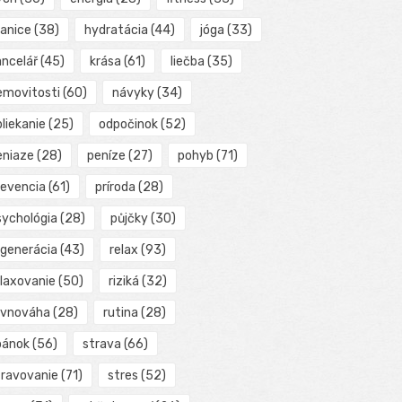
ranice
(38)
hydratácia
(44)
jóga
(33)
ancelář
(45)
krása
(61)
liečba
(35)
emovitosti
(60)
návyky
(34)
liekanie
(25)
odpočinok
(52)
eniaze
(28)
peníze
(27)
pohyb
(71)
revencia
(61)
príroda
(28)
sychológia
(28)
půjčky
(30)
egenerácia
(43)
relax
(93)
elaxovanie
(50)
riziká
(32)
ovnováha
(28)
rutina
(28)
pánok
(56)
strava
(66)
travovanie
(71)
stres
(52)