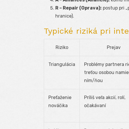
R – Repair (Oprava):
postup pri „
hranice).
Typické riziká pri int
Riziko
Prejav
Triangulácia
Problémy partnera ri
treťou osobou namie
ním/ňou
Preťaženie
Príliš veľa akcií, rolí,
nováčika
očakávaní