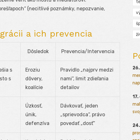
t
prešľapoch“ (necitlivé poznámky, nepozvanie,
v
š
egrácii a ich prevencia
ž
Dôsledok
Prevencia/Intervencia
P
26.
ešia s
Eroziu
Pravidlo „najprv medzi
men
sto s
dôvery,
nami“, limit zdieľania
napr
koalície
detailov
17.
mal
Úzkosť,
Dávkovať, jeden
svoj
únik,
„sprievodca“, právo
defenzíva
povedať „dosť“
24.
pro