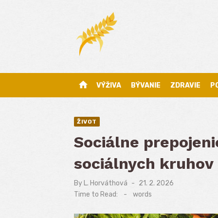
Skip
to
content
home
VÝŽIVA
BÝVANIE
ZDRAVIE
P
ŽIVOT
Sociálne prepojeni
sociálnych kruhov 
By
L. Horváthová
Posted
21. 2. 2026
on
Time to Read:
-
words