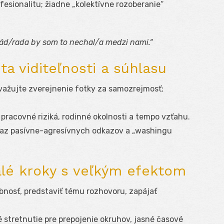
esionalitu; žiadne „kolektívne rozoberanie“
, rád/rada by som to nechal/a medzi nami.“
ta viditeľnosti a súhlasu
ažujte zverejnenie fotky za samozrejmosť;
pracovné riziká, rodinné okolnosti a tempo vzťahu.
az pasívne-agresívnych odkazov a „washingu
malé kroky s veľkým efektom
obnosť, predstaviť tému rozhovoru, zapájať
 stretnutie pre prepojenie okruhov, jasné časové