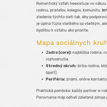
Romantický vzťah neexistuje vo vákuu.
rodinu, priateľov, kolegov, komunitu.
In
zladenie týchto sietí tak, aby podporoval
je úplná fúzia všetkého so všetkým, al
lojalitou
k vzťahu ako priorite.
Mapa sociálnych kruh
Jadro (core):
najbližšia rodina, n
rozhodnutia.
Stredný okruh:
širšia rodina, bl
šport).
Periféria:
známi, online kontakty
Praktická pomôcka: každý partner si nak
Porovnanie máp odhalí
zdieľané zdroje