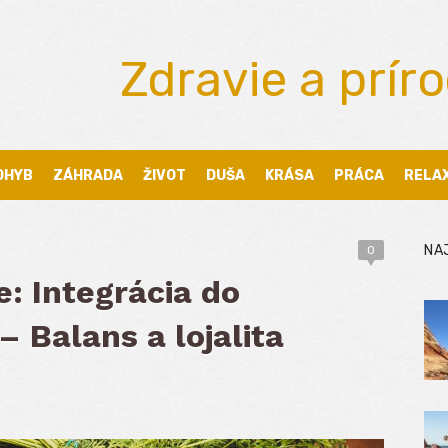
Zdravie a prír
OHYB
ZÁHRADA
ŽIVOT
DUŠA
KRÁSA
PRÁCA
RELA
NA
0
e: Integrácia do
– Balans a lojalita