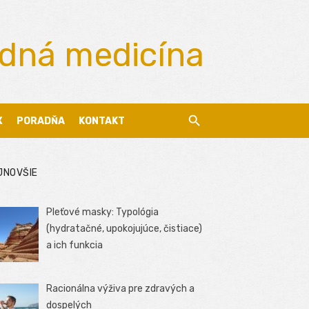
odná medicína
X
PORADŇA
KONTAKT
JNOVŠIE
Pleťové masky: Typológia
(hydratačné, upokojujúce, čistiace)
a ich funkcia
Racionálna výživa pre zdravých a
dospelých