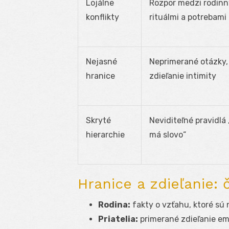
Lojálne
Rozpor medzi rodin
konflikty
rituálmi a potrebami
Nejasné
Neprimerané otázky,
hranice
zdieľanie intimity
Skryté
Neviditeľné pravidlá 
hierarchie
má slovo“
Hranice a zdieľanie:
Rodina:
fakty o vzťahu, ktoré sú 
Priatelia:
primerané zdieľanie emó