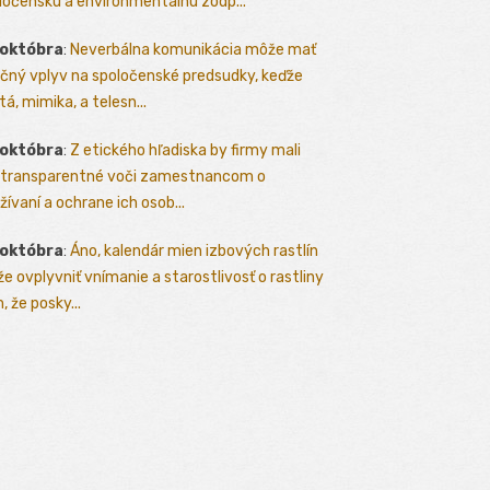
ločenskú a environmentálnu zodp...
 októbra
:
Neverbálna komunikácia môže mať
čný vplyv na spoločenské predsudky, keďže
tá, mimika, a telesn...
 októbra
:
Z etického hľadiska by firmy mali
 transparentné voči zamestnancom o
žívaní a ochrane ich osob...
 októbra
:
Áno, kalendár mien izbových rastlín
e ovplyvniť vnímanie a starostlivosť o rastliny
, že posky...