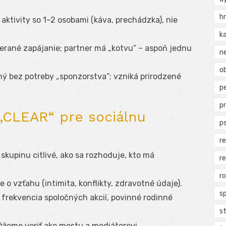
h
aktivity so 1–2 osobami (káva, prechádzka), nie
k
merané zapájanie; partner má „kotvu“ – aspoň jednu
n
ob
ný bez potreby „sponzorstva“; vzniká prirodzené
p
p
CLEAR“ pre sociálnu
p
r
 skupinu citlivé, ako sa rozhoduje, kto má
r
r
 o vzťahu (intimita, konflikty, zdravotné údaje).
s
frekvencia spoločných akcií, povinné rodinné
s
eme veriť ako mostu a mediátorovi.