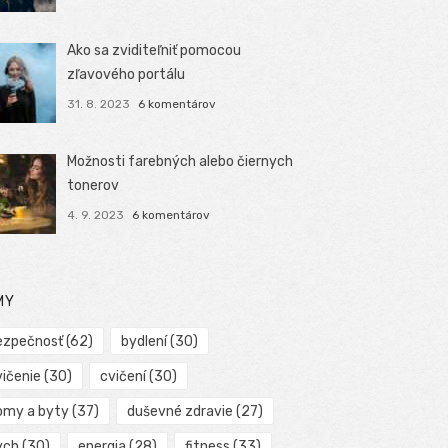
Ako sa zviditeľniť pomocou
zľavového portálu
31. 8. 2023
6 komentárov
Možnosti farebných alebo čiernych
tonerov
4. 9. 2023
6 komentárov
MY
ezpečnosť
(62)
bydlení
(30)
vičenie
(30)
cvičení
(30)
omy a byty
(37)
duševné zdravie
(27)
ych
(30)
energia
(28)
fitness
(33)