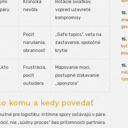
spo
nými
Kronická
Rotácie sviatkov,
 páru
nevôľa
vopred uzavreté
15.
kompromisy
zna
ges
Pocit
„Safe topics“, veta na
15.
narušenia,
zastavenie, spoločné
byť
obrannosť
krytie
pou
15.
„kto
Frustrácia,
Mapovanie moci,
môž
pocit
postupné získavanie
tým
outsidera
„sponzora“
 čo komu a kedy povedať
nutné pre logistiku; intímne spory ostávajú v páre.
cií, nie „súdny proces“ bez prítomnosti partnera.