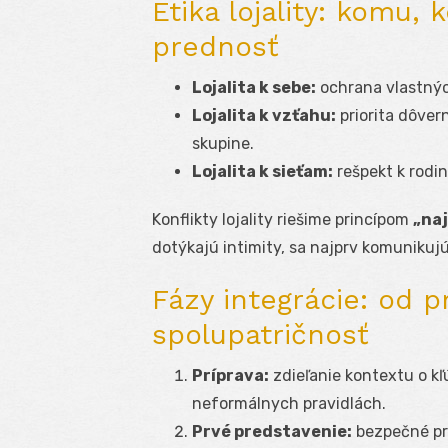
Etika lojality: komu
prednosť
Lojalita k sebe:
ochrana vlastnýc
Lojalita k vzťahu:
priorita dôver
skupine.
Lojalita k sieťam:
rešpekt k rodin
Konflikty lojality riešime princípom
„naj
dotýkajú intimity, sa najprv komunikuj
Fázy integrácie: od 
spolupatričnosť
Príprava:
zdieľanie kontextu o kľ
neformálnych pravidlách.
Prvé predstavenie:
bezpečné pro