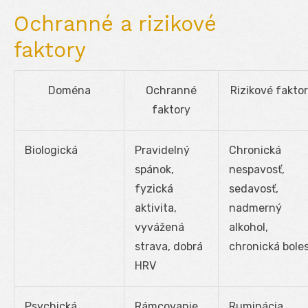
Ochranné a rizikové
faktory
Doména
Ochranné
Rizikové fakto
faktory
Biologická
Pravidelný
Chronická
spánok,
nespavosť,
fyzická
sedavosť,
aktivita,
nadmerný
vyvážená
alkohol,
strava, dobrá
chronická bole
HRV
Psychická
Rámcovanie
Ruminácia,