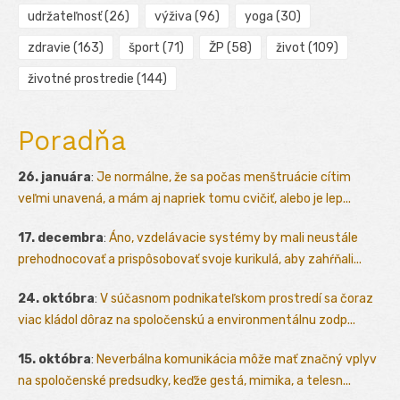
udržateľnosť
(26)
výživa
(96)
yoga
(30)
zdravie
(163)
šport
(71)
ŽP
(58)
život
(109)
životné prostredie
(144)
Poradňa
26. januára
:
Je normálne, že sa počas menštruácie cítim
veľmi unavená, a mám aj napriek tomu cvičiť, alebo je lep...
17. decembra
:
Áno, vzdelávacie systémy by mali neustále
prehodnocovať a prispôsobovať svoje kurikulá, aby zahŕňali...
24. októbra
:
V súčasnom podnikateľskom prostredí sa čoraz
viac kládol dôraz na spoločenskú a environmentálnu zodp...
15. októbra
:
Neverbálna komunikácia môže mať značný vplyv
na spoločenské predsudky, keďže gestá, mimika, a telesn...