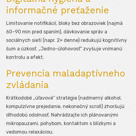
informačné preťaženie
Limitovanie notifikácií, bloky bez obrazoviek (najmä
60–90 min pred spaním), dávkovanie správ a
sociálnych sietí (napr. 2× denne) redukujú kognitívny
šum a úzkosť. „Jedno-úlohovosť“ zvyšuje vnímanú
kontrolu a efekt.
Prevencia maladaptívneho
zvládania
Krátkodobé „úľavové“ stratégie (nadmerný alkohol,
kompulzívne prejedanie, nekonečný scroll) zhoršujú
dlhodobú odolnosť. Nahrádzajte ich plánovanými
mikropauzami, pohybom, kontaktom s blízkymi a
vedomou relaxáciou.