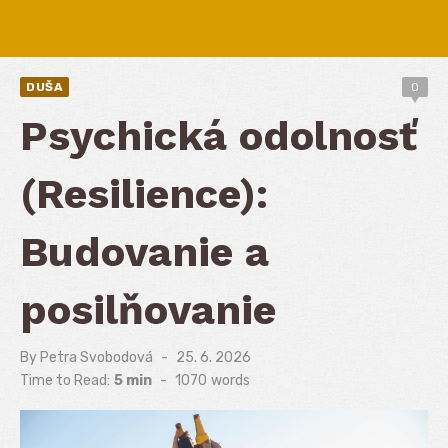
DUŠA
0
Psychická odolnosť
(Resilience):
Budovanie a
posilňovanie
By
Petra Svobodová
Posted
25. 6. 2026
on
Time to Read:
5 min
-
1070
words