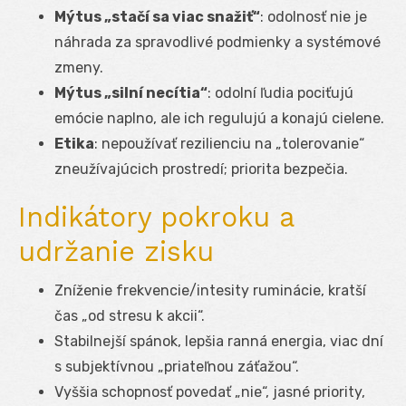
Mýtus „stačí sa viac snažiť“
: odolnosť nie je
náhrada za spravodlivé podmienky a systémové
zmeny.
Mýtus „silní necítia“
: odolní ľudia pociťujú
emócie naplno, ale ich regulujú a konajú cielene.
Etika
: nepoužívať rezilienciu na „tolerovanie“
zneužívajúcich prostredí; priorita bezpečia.
Indikátory pokroku a
udržanie zisku
Zníženie frekvencie/intesity ruminácie, kratší
čas „od stresu k akcii“.
Stabilnejší spánok, lepšia ranná energia, viac dní
s subjektívnou „priateľnou záťažou“.
Vyššia schopnosť povedať „nie“, jasné priority,