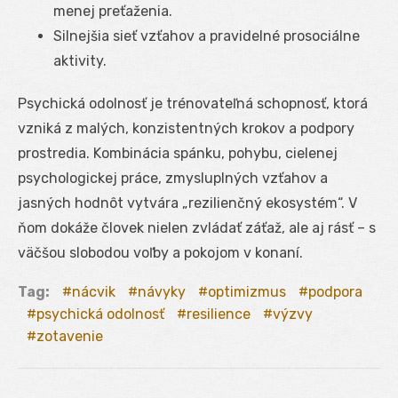
menej preťaženia.
Silnejšia sieť vzťahov a pravidelné prosociálne
aktivity.
Psychická odolnosť je trénovateľná schopnosť, ktorá
vzniká z malých, konzistentných krokov a podpory
prostredia. Kombinácia spánku, pohybu, cielenej
psychologickej práce, zmysluplných vzťahov a
jasných hodnôt vytvára „rezilienčný ekosystém“. V
ňom dokáže človek nielen zvládať záťaž, ale aj rásť – s
väčšou slobodou voľby a pokojom v konaní.
Tag:
nácvik
návyky
optimizmus
podpora
psychická odolnosť
resilience
výzvy
zotavenie