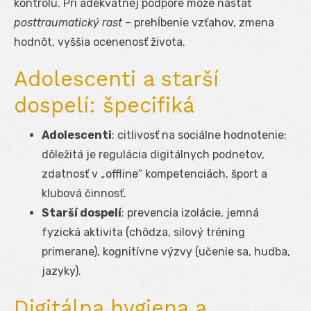
kontrolu. Pri adekvátnej podpore môže nastať
posttraumatický rast
– prehĺbenie vzťahov, zmena
hodnôt, vyššia ocenenosť života.
Adolescenti a starší
dospelí: špecifiká
Adolescenti
: citlivosť na sociálne hodnotenie;
dôležitá je regulácia digitálnych podnetov,
zdatnosť v „offline“ kompetenciách, šport a
klubová činnosť.
Starší dospelí
: prevencia izolácie, jemná
fyzická aktivita (chôdza, silový tréning
primerane), kognitívne výzvy (učenie sa, hudba,
jazyky).
Digitálna hygiena a