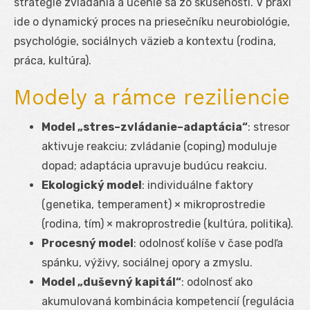
stratégie zvládania a učenie sa zo skúsenosti. V praxi
ide o dynamický proces na priesečníku neurobiológie,
psychológie, sociálnych väzieb a kontextu (rodina,
práca, kultúra).
Modely a rámce reziliencie
Model „stres–zvládanie–adaptácia“
: stresor
aktivuje reakciu; zvládanie (coping) moduluje
dopad; adaptácia upravuje budúcu reakciu.
Ekologický model
: individuálne faktory
(genetika, temperament) × mikroprostredie
(rodina, tím) × makroprostredie (kultúra, politika).
Procesný model
: odolnosť kolíše v čase podľa
spánku, výživy, sociálnej opory a zmyslu.
Model „duševný kapitál“
: odolnosť ako
akumulovaná kombinácia kompetencií (regulácia