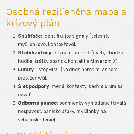
Osobná rezilienčná mapa a
krízový plán
Spúšťače
: identifikujte signály (telesné,
myšlienkové, kontextové).
Stabilizátory
: zoznam techník (dych, chôdza,
hudba, krátky spánok, kontakt s človekom X).
Limity
: „stop-list“ (čo dnes nerobím, ak som
preťažený/á).
Sieť podpory
: mená, kontakty, kedy a s čím sa
ozvať.
Odborná pomoc
: podmienky vyhľadania (trvalá
nespavosť, panické ataky, myšlienky na
sebapoškodenie).