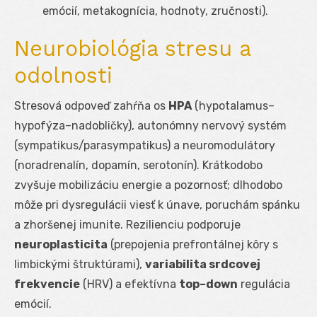
emócií, metakognícia, hodnoty, zručnosti).
Neurobiológia stresu a
odolnosti
Stresová odpoveď zahŕňa os
HPA
(hypotalamus–
hypofýza–nadobličky), autonómny nervový systém
(sympatikus/parasympatikus) a neuromodulátory
(noradrenalín, dopamín, serotonín). Krátkodobo
zvyšuje mobilizáciu energie a pozornosť; dlhodobo
môže pri dysregulácii viesť k únave, poruchám spánku
a zhoršenej imunite. Rezilienciu podporuje
neuroplasticita
(prepojenia prefrontálnej kôry s
limbickými štruktúrami),
variabilita srdcovej
frekvencie
(HRV) a efektívna
top–down
regulácia
emócií.