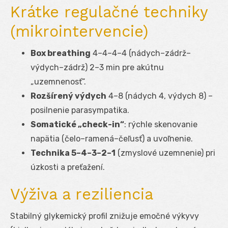
Krátke regulačné techniky
(mikrointervencie)
Box breathing
4–4–4–4 (nádych–zádrž–
výdych–zádrž) 2–3 min pre akútnu
„uzemnenosť“.
Rozšírený výdych
4–8 (nádych 4, výdych 8) –
posilnenie parasympatika.
Somatické „check-in“
: rýchle skenovanie
napätia (čelo–ramená–čeľusť) a uvoľnenie.
Technika 5–4–3–2–1
(zmyslové uzemnenie) pri
úzkosti a preťažení.
Výživa a reziliencia
Stabilný glykemický profil znižuje emočné výkyvy