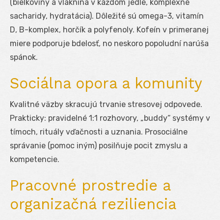
(bielkoviny a vláknina v každom jedle, komplexné
sacharidy, hydratácia). Dôležité sú omega-3, vitamín
D, B-komplex, horčík a polyfenoly. Kofeín v primeranej
miere podporuje bdelosť, no neskoro popoludní narúša
spánok.
Sociálna opora a komunity
Kvalitné väzby skracujú trvanie stresovej odpovede.
Prakticky: pravidelné 1:1 rozhovory, „buddy“ systémy v
tímoch, rituály vďačnosti a uznania. Prosociálne
správanie (pomoc iným) posilňuje pocit zmyslu a
kompetencie.
Pracovné prostredie a
organizačná reziliencia