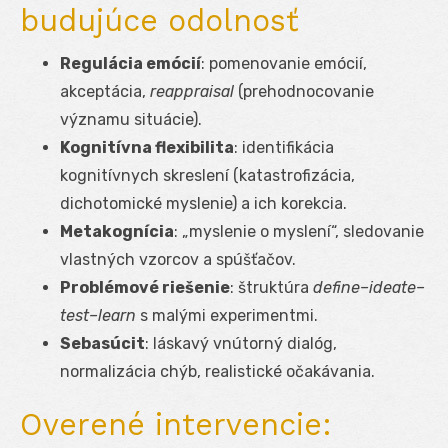
budujúce odolnosť
Regulácia emócií
: pomenovanie emócií,
akceptácia,
reappraisal
(prehodnocovanie
významu situácie).
Kognitívna flexibilita
: identifikácia
kognitívnych skreslení (katastrofizácia,
dichotomické myslenie) a ich korekcia.
Metakognícia
: „myslenie o myslení“, sledovanie
vlastných vzorcov a spúšťačov.
Problémové riešenie
: štruktúra
define–ideate–
test–learn
s malými experimentmi.
Sebasúcit
: láskavý vnútorný dialóg,
normalizácia chýb, realistické očakávania.
Overené intervencie: