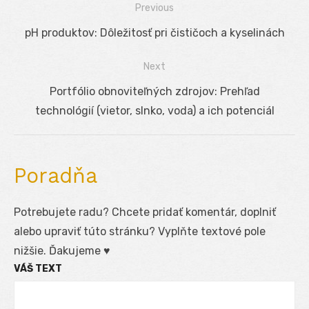
Previous
Navigácia
Previous
pH produktov: Dôležitosť pri čističoch a kyselinách
v
post:
Next
článku
Next
Portfólio obnoviteľných zdrojov: Prehľad
post:
technológií (vietor, slnko, voda) a ich potenciál
Poradňa
Potrebujete radu? Chcete pridať komentár, doplniť
alebo upraviť túto stránku? Vyplňte textové pole
nižšie. Ďakujeme ♥
VÁŠ TEXT