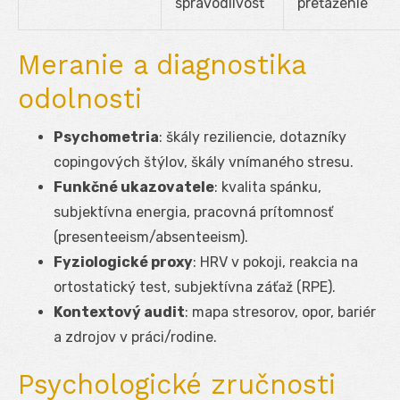
spravodlivosť
preťaženie
Meranie a diagnostika
odolnosti
Psychometria
: škály reziliencie, dotazníky
copingových štýlov, škály vnímaného stresu.
Funkčné ukazovatele
: kvalita spánku,
subjektívna energia, pracovná prítomnosť
(presenteeism/absenteeism).
Fyziologické proxy
: HRV v pokoji, reakcia na
ortostatický test, subjektívna záťaž (RPE).
Kontextový audit
: mapa stresorov, opor, bariér
a zdrojov v práci/rodine.
Psychologické zručnosti