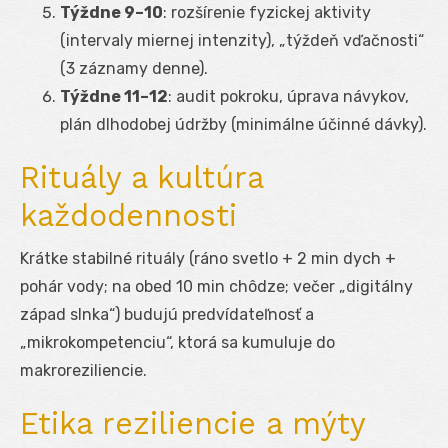
Týždne 9–10
: rozšírenie fyzickej aktivity
(intervaly miernej intenzity), „týždeň vďačnosti“
(3 záznamy denne).
Týždne 11–12
: audit pokroku, úprava návykov,
plán dlhodobej údržby (minimálne účinné dávky).
Rituály a kultúra
každodennosti
Krátke stabilné rituály (ráno svetlo + 2 min dych +
pohár vody; na obed 10 min chôdze; večer „digitálny
západ slnka“) budujú predvídateľnosť a
„mikrokompetenciu“, ktorá sa kumuluje do
makroreziliencie.
Etika reziliencie a mýty