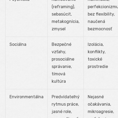
(reframing),
perfekcionizm
sebasúcit,
bez flexibility,
metakognícia,
naučená
zmysel
bezmocnosť
Sociálna
Bezpečné
Izolácia,
vzťahy,
konflikty,
prosociálne
toxické
správanie,
prostredie
tímová
kultúra
Environmentálna
Predvídateľný
Nejasné
rytmus práce,
očakávania,
jasné role,
mikroagresie,