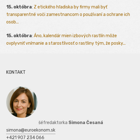
15. októbra
:
Z etického hľadiska by firmy mali byť
transparentné voči zamestnancom o používaní a ochrane ich
osob...
15. októbra
:
Áno, kalendár mien izbových rastlín môže
ovplyvniť vnímanie a starostlivosť o rastliny tým, že posky...
KONTAKT
šéfredaktorka
Simona Česaná
simona@euroekonom.sk
+421 907 234 066