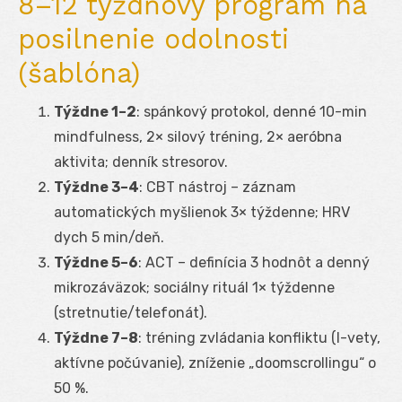
8–12 týždňový program na
posilnenie odolnosti
(šablóna)
Týždne 1–2
: spánkový protokol, denné 10-min
mindfulness, 2× silový tréning, 2× aeróbna
aktivita; denník stresorov.
Týždne 3–4
: CBT nástroj – záznam
automatických myšlienok 3× týždenne; HRV
dych 5 min/deň.
Týždne 5–6
: ACT – definícia 3 hodnôt a denný
mikrozáväzok; sociálny rituál 1× týždenne
(stretnutie/telefonát).
Týždne 7–8
: tréning zvládania konfliktu (I-vety,
aktívne počúvanie), zníženie „doomscrollingu“ o
50 %.