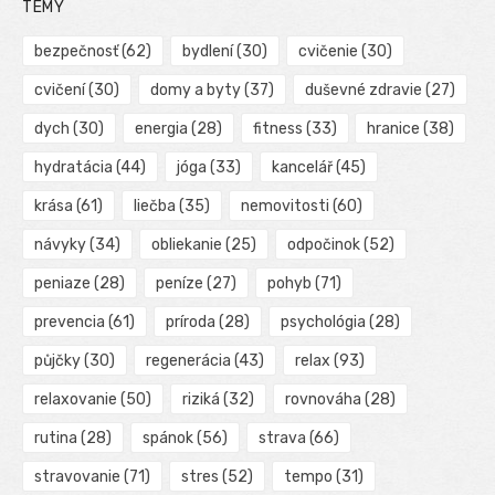
TÉMY
bezpečnosť
(62)
bydlení
(30)
cvičenie
(30)
cvičení
(30)
domy a byty
(37)
duševné zdravie
(27)
dych
(30)
energia
(28)
fitness
(33)
hranice
(38)
hydratácia
(44)
jóga
(33)
kancelář
(45)
krása
(61)
liečba
(35)
nemovitosti
(60)
návyky
(34)
obliekanie
(25)
odpočinok
(52)
peniaze
(28)
peníze
(27)
pohyb
(71)
prevencia
(61)
príroda
(28)
psychológia
(28)
půjčky
(30)
regenerácia
(43)
relax
(93)
relaxovanie
(50)
riziká
(32)
rovnováha
(28)
rutina
(28)
spánok
(56)
strava
(66)
stravovanie
(71)
stres
(52)
tempo
(31)