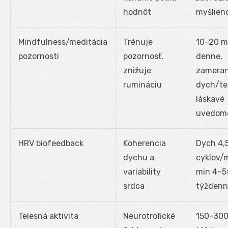
hodnôt
myšlien
Mindfulness/meditácia
Trénuje
10–20 m
pozornosti
pozornosť,
denne,
znižuje
zameran
rumináciu
dych/te
láskavé
uvedom
HRV biofeedback
Koherencia
Dych 4,
dychu a
cyklov/m
variability
min 4–5
srdca
týždenn
Telesná aktivita
Neurotrofické
150–300