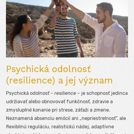
Psychická odolnosť
(resilience) a jej význam
Psychická odolnosť –
resilience
– je schopnosť jedinca
udržiavať alebo obnovovať funkčnosť, zdravie a
zmysluplné konanie pri strese, záťaži a zmene.
Neznamená absenciu emócií ani „nepriestrelnosť“, ale
flexibilnú reguláciu, realistickú nádej, adaptívne