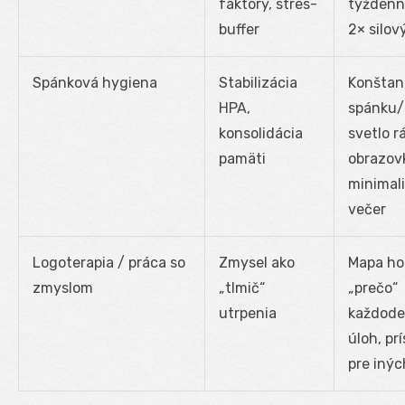
faktory, stres-
týždenn
buffer
2× silov
Spánková hygiena
Stabilizácia
Konštan
HPA,
spánku/
konsolidácia
svetlo r
pamäti
obrazov
minimal
večer
Logoterapia / práca so
Zmysel ako
Mapa ho
zmyslom
„tlmič“
„prečo“
utrpenia
každod
úloh, pr
pre inýc