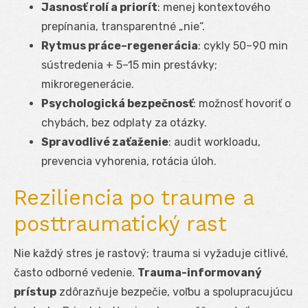
Jasnosť rolí a priorít
: menej kontextového
prepínania, transparentné „nie“.
Rytmus práce–regenerácia
: cykly 50–90 min
sústredenia + 5–15 min prestávky;
mikroregenerácie.
Psychologická bezpečnosť
: možnosť hovoriť o
chybách, bez odplaty za otázky.
Spravodlivé zaťaženie
: audit workloadu,
prevencia vyhorenia, rotácia úloh.
Reziliencia po traume a
posttraumatický rast
Nie každý stres je rastový; trauma si vyžaduje citlivé,
často odborné vedenie.
Trauma-informovaný
prístup
zdôrazňuje bezpečie, voľbu a spolupracujúcu