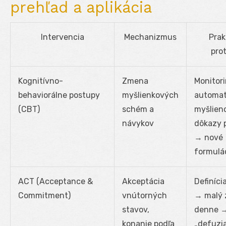
prehľad a aplikácia
Intervencia
Mechanizmus
Prak
pro
Kognitívno-
Zmena
Monitor
behaviorálne postupy
myšlienkových
automat
(CBT)
schém a
myšlien
návykov
dôkazy p
→ nové
formulá
ACT (Acceptance &
Akceptácia
Definíci
Commitment)
vnútorných
→ malý 
stavov,
denne 
konanie podľa
„defuzi