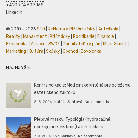
+420 774 699 168
LinkedIn
© 2010 - 2026
SEO
|
Reklama a PR
|
Vrtuľníky
|
Autoškola
|
Reality
|
Manažment
|
Prijímáčky
|
Podnikanie
|
Financie
|
Ekonomika
|
Zdravie
|
SWOT
|
Podnikateľský plán
|
Manažment
|
Marketing
|
Kultúra
|
Skúšky
|
Obchod
|
Dovolenka
NAJNOVŠIE
Kontraindikácie: Medicínske kritériá pre odloženie
estetického zákroku
8. 8. 2026
Natália Šimková
No comments
Pleťové masky: Typológia (hydratačné,
upokojujúce, čistiace) a ich funkcia
7. 8. 2026
Eva Senková
No comments