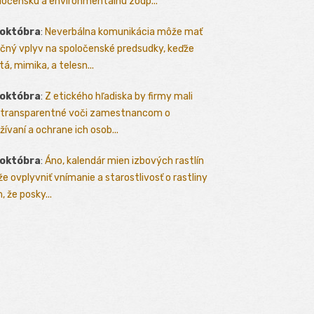
ločenskú a environmentálnu zodp...
 októbra
:
Neverbálna komunikácia môže mať
čný vplyv na spoločenské predsudky, keďže
tá, mimika, a telesn...
 októbra
:
Z etického hľadiska by firmy mali
 transparentné voči zamestnancom o
žívaní a ochrane ich osob...
 októbra
:
Áno, kalendár mien izbových rastlín
e ovplyvniť vnímanie a starostlivosť o rastliny
, že posky...