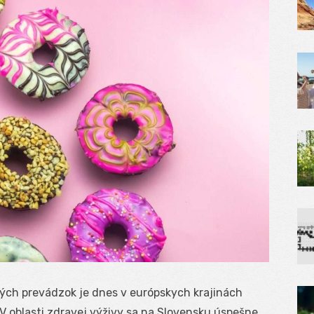
ch prevádzok je dnes v európskych krajinách
oblasti zdravej výživy sa na Slovensku úspešne