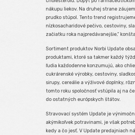
cholesterolu. Dopyt po farmaceutickom
nákupu liekov. Na druhej strane záuje
prudko stúpol. Tento trend registrujem
nízkosacharidové pečivo, cestoviny, sla
začiatku roka najpredávanejšie,“ konštat
Sortiment produktov Norbi Update obsa
produktami, ktoré sa takmer každý týžd
ľudia každodenne konzumujú, ako chlie
cukrárenské výrobky, cestoviny, sladko
sirupy, cereálie a výživové doplnky, rôz
tomto roku spoločnosť vstúpila aj na če
do ostatných európskych štátov.
Stravovací systém Update je výnimočný 
akýmikoľvek potravinami, je však potrebn
kedy a čo jesť. V Update predajniach ná