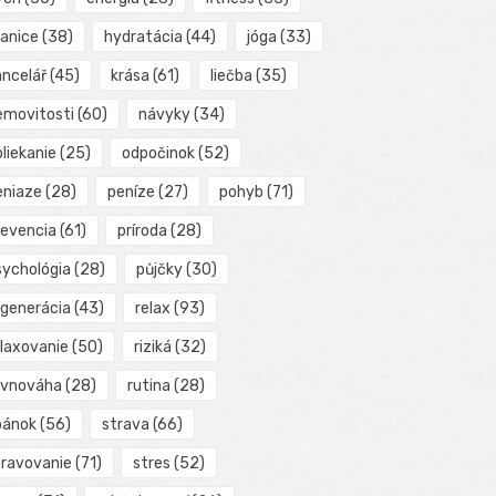
ranice
(38)
hydratácia
(44)
jóga
(33)
ancelář
(45)
krása
(61)
liečba
(35)
emovitosti
(60)
návyky
(34)
liekanie
(25)
odpočinok
(52)
eniaze
(28)
peníze
(27)
pohyb
(71)
revencia
(61)
príroda
(28)
sychológia
(28)
půjčky
(30)
egenerácia
(43)
relax
(93)
elaxovanie
(50)
riziká
(32)
ovnováha
(28)
rutina
(28)
pánok
(56)
strava
(66)
travovanie
(71)
stres
(52)