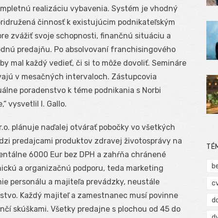
kompletnú realizáciu vybavenia. Systém je vhodný
pridružená činnosť k existujúcim podnikateľským
 zvážiť svoje schopnosti, finančnú situáciu a
nú predajňu. Po absolvovaní franchisingového
 mal každý vedieť, či si to môže dovoliť. Semináre
vajú v mesačných intervaloch. Zástupcovia
iduálne poradenstvo k téme podnikania s Norbi
vysvetlil I. Gallo.
r.o. plánuje naďalej otvárať pobočky vo všetkých
dzi predajcami produktov zdravej životosprávy na
TÉ
mentálne 6000 Eur bez DPH a zahŕňa chránené
b
ickú a organizačnú podporu, teda marketing
nie personálu a majiteľa prevádzky, neustále
c
nstvo. Každý majiteľ a zamestnanec musí povinne
d
nčí skúškami. Všetky predajne s plochou od 45 do
d