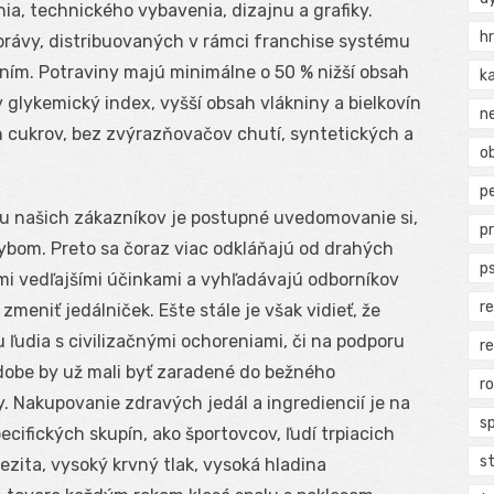
a, technického vybavenia, dizajnu a grafiky.
h
právy, distribuovaných v rámci franchise systému
ením. Potraviny majú minimálne o 50 % nižší obsah
k
y glykemický index, vyšší obsah vlákniny a bielkovín
n
h cukrov, bez zvýrazňovačov chutí, syntetických a
ob
p
u našich zákazníkov je postupné uvedomovanie si,
p
ybom. Preto sa čoraz viac odkláňajú od drahých
p
i vedľajšími účinkami a vyhľadávajú odborníkov
r
meniť jedálniček. Ešte stále je však vidieť, že
 ľudia s civilizačnými ochoreniami, či na podporu
r
dobe by už mali byť zaradené do bežného
r
 Nakupovanie zdravých jedál a ingrediencií je na
s
cifických skupín, ako športovcov, ľudí trpiacich
s
zita, vysoký krvný tlak, vysoká hladina