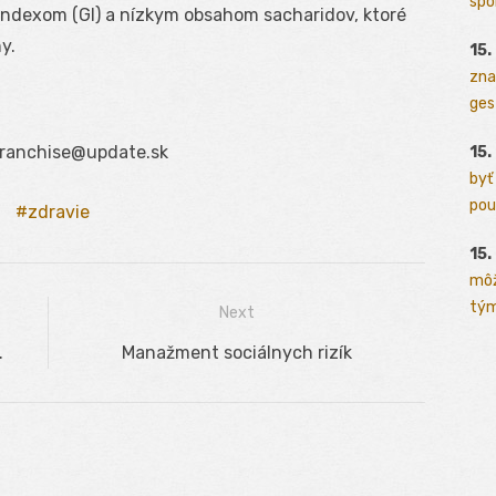
spo
indexom (GI) a nízkym obsahom sacharidov, ktoré
y.
15.
zna
ges
franchise@update.sk
15.
byť
pou
zdravie
15.
môž
tým
Next
.
Next
Manažment sociálnych rizík
post: