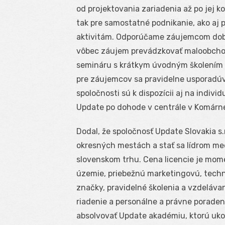
od projektovania zariadenia až po jej 
tak pre samostatné podnikanie, ako aj 
aktivitám. Odporúčame záujemcom dobre
vôbec záujem prevádzkovať maloobchod
semináru s krátkym úvodným školením by
pre záujemcov sa pravidelne usporadú
spoločnosti sú k dispozícii aj na indiv
Update po dohode v centrále v Komárne,“ 
Dodal, že spoločnosť Update Slovakia s.
okresných mestách a stať sa lídrom me
slovenskom trhu. Cena licencie je mo
územie, priebežnú marketingovú, techn
značky, pravidelné školenia a vzdeláva
riadenie a personálne a právne porade
absolvovať Update akadémiu, ktorú uko