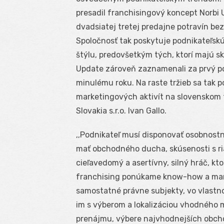
presadil franchisingový koncept Norbi 
dvadsiatej tretej predajne potravín be
Spoločnosť tak poskytuje podnikateľskú
štýlu, predovšetkým tých, ktorí majú s
Update zároveň zaznamenali za prvý pol
minulému roku. Na raste tržieb sa tak p
marketingových aktivít na slovenskom 
Slovakia s.r.o. Ivan Gallo.
,,Podnikateľ musí disponovať osobnos
mať obchodného ducha, skúsenosti s r
cieľavedomý a asertívny, silný hráč, 
franchising ponúkame know-how a mark
samostatné právne subjekty, vo vlas
im s výberom a lokalizáciou vhodného mi
prenájmu, výbere najvhodnejších obcho