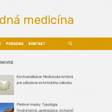
odná medicína
X
PORADŇA
KONTAKT
JNOVŠIE
Kontraindikácie: Medicínske kritériá
pre odloženie estetického zákroku
Pleťové masky: Typológia
(hydratačné, upokojujúce, čistiace)