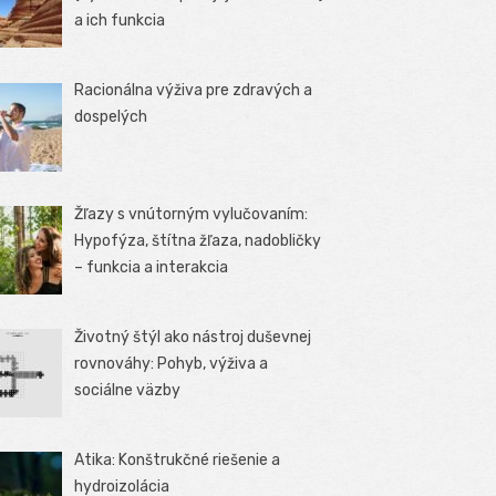
a ich funkcia
Racionálna výživa pre zdravých a
dospelých
Žľazy s vnútorným vylučovaním:
Hypofýza, štítna žľaza, nadobličky
– funkcia a interakcia
Životný štýl ako nástroj duševnej
rovnováhy: Pohyb, výživa a
sociálne väzby
Atika: Konštrukčné riešenie a
hydroizolácia