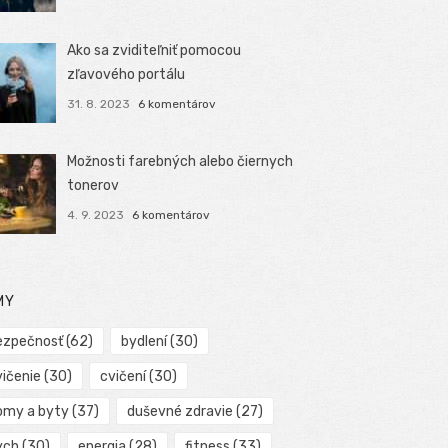
Ako sa zviditeľniť pomocou
zľavového portálu
31. 8. 2023
6 komentárov
Možnosti farebných alebo čiernych
tonerov
4. 9. 2023
6 komentárov
MY
ezpečnosť
(62)
bydlení
(30)
vičenie
(30)
cvičení
(30)
omy a byty
(37)
duševné zdravie
(27)
ych
(30)
energia
(28)
fitness
(33)