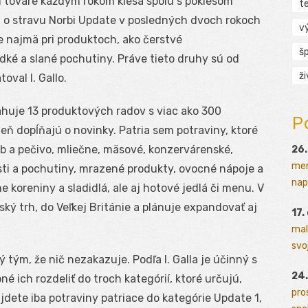
 tovare každým rokom klesá spolu s poklesom
t
m o stravu Norbi Update v posledných dvoch rokoch
v
e najmä pri produktoch, ako čerstvé
š
dké a slané pochutiny. Práve tieto druhy sú od
ž
oval I. Gallo.
huje 13 produktových radov s viac ako 300
P
eň dopĺňajú o novinky. Patria sem potraviny, ktoré
b a pečivo, mliečne, mäsové, konzervárenské,
26.
men
sti a pochutiny, mrazené produkty, ovocné nápoje a
napr
ne koreniny a sladidlá, ale aj hotové jedlá či menu. V
ský trh, do Veľkej Británie a plánuje expandovať aj
17.
mal
svoj
tým, že nič nezakazuje. Podľa I. Galla je účinný s
24.
é ich rozdeliť do troch kategórií, ktoré určujú,
pro
jdete iba potraviny patriace do kategórie Update 1,