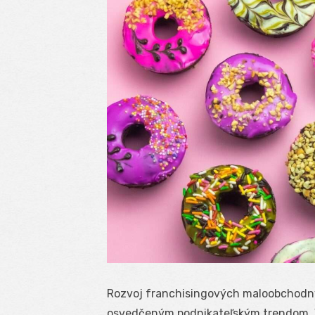
Rozvoj franchisingových maloobchodný
osvedčeným podnikateľským trendom. V 