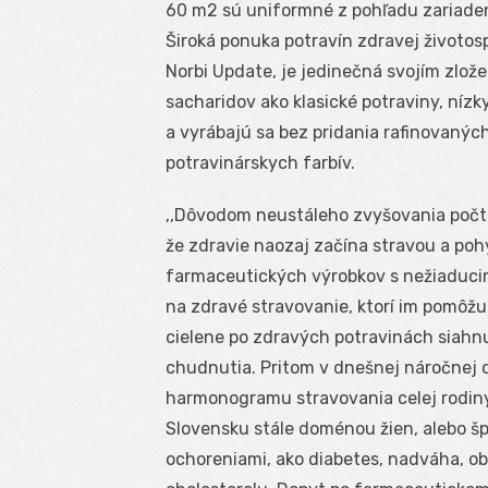
60 m2 sú uniformné z pohľadu zariadeni
Široká ponuka potravín zdravej životos
Norbi Update, je jedinečná svojím zlož
sacharidov ako klasické potraviny, nízk
a vyrábajú sa bez pridania rafinovanýc
potravinárskych farbív.
,,Dôvodom neustáleho zvyšovania počt
že zdravie naozaj začína stravou a poh
farmaceutických výrobkov s nežiaducim
na zdravé stravovanie, ktorí im pomôžu z
cielene po zdravých potravinách siahnu
chudnutia. Pritom v dnešnej náročnej 
harmonogramu stravovania celej rodiny.
Slovensku stále doménou žien, alebo špe
ochoreniami, ako diabetes, nadváha, obe