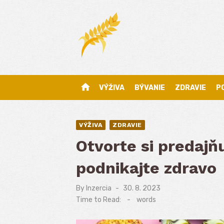
Skip
to
content
home
VÝŽIVA
BÝVANIE
ZDRAVIE
P
VÝŽIVA
ZDRAVIE
Otvorte si predajňu
podnikajte zdravo
By
Inzercia
Posted
30. 8. 2023
on
Time to Read:
-
words