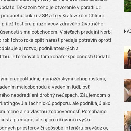
Update. Dôkazom toho je otvorenie v poradí už
z pridaného cukru v SR a to v Kráľovskom Chlmci.
 príležitosť pre priaznivcov zdravého životného
NA
kúsenosti s maloobchodom. V sieťach predajní Norbi
rok tohto roka opäť nárast predaja potravín oproti
odpisuje aj rozvoj podnikateľských a
trhu. Informoval o tom konateľ spoločnosti Update
tnými predpokladmi, manažérskymi schopnosťami,
iadením maloobchodu a vedením ľudí, byť
ktorého neodradí ani drobný neúspech. Záujemcom o
etingovú a technickú podporu, ale podnikajú ako
tnom mene a na vlastnú zodpovednosť. Pomáhame
esta predajne, ale aj pri rokovaní o výške
dných priestorov či spôsobe interiéru prevádzky,