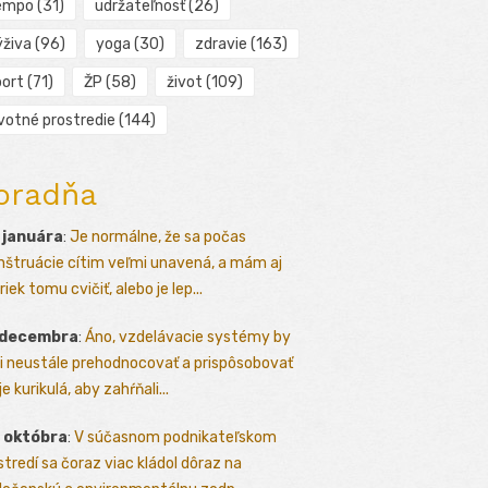
empo
(31)
udržateľnosť
(26)
ýživa
(96)
yoga
(30)
zdravie
(163)
port
(71)
ŽP
(58)
život
(109)
ivotné prostredie
(144)
oradňa
 januára
:
Je normálne, že sa počas
štruácie cítim veľmi unavená, a mám aj
iek tomu cvičiť, alebo je lep...
 decembra
:
Áno, vzdelávacie systémy by
i neustále prehodnocovať a prispôsobovať
e kurikulá, aby zahŕňali...
 októbra
:
V súčasnom podnikateľskom
stredí sa čoraz viac kládol dôraz na