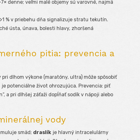
4–7× denne; veľmi malé objemy sú varovné, najmä
 >1 % v priebehu dňa signalizuje stratu tekutín.
ché ústa, únava, bolesti hlavy, zhoršená
erného pitia: prevencia a
 pri dlhom výkone (maratóny, ultra) môže spôsobiť
 je potenciálne život ohrozujúca. Prevencia: piť
, a pri dlhšej záťaži dopĺňať sodík v nápoji alebo
minerálnej vody
timuluje smäd;
draslík
je hlavný intracelulárny