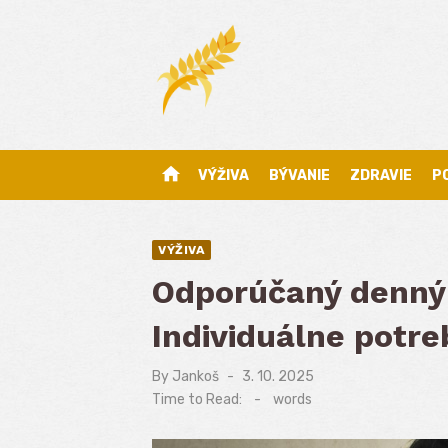
Skip
to
content
home
VÝŽIVA
BÝVANIE
ZDRAVIE
P
VÝŽIVA
Odporúčaný denný 
Individuálne potre
By
Jankoš
Posted
3. 10. 2025
on
Time to Read:
-
words