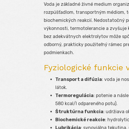
Voda je základné živné medium organizm
rozpúšťadlom, transportným médiom,
biochemických reakcií. Nedostatočný pr
výkonnosti, termotolerancie a zvyšuje
bez adekvátnych elektrolytov môže spô
odborný, prakticky použiteľný rámec pr
podmienkach.
Fyziologické funkcie 
Transport a difúzia
: voda je no
látok.
Termoregulácia
: potenie a nás
580 kcal/l odpareného potu).
Štruktúrna funkcia
: udržiava o
Biochemické reakcie
: hydrolyti
Lubrikácia
: synoviálna tekutina,