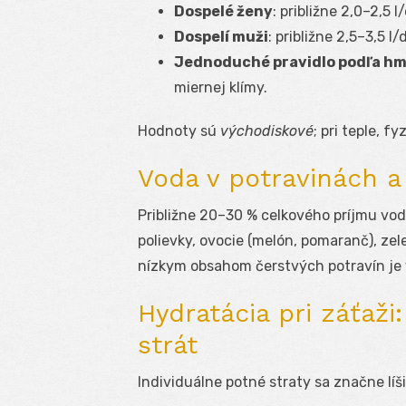
Dospelé ženy
: približne 2,0–2,5 l
Dospelí muži
: približne 2,5–3,5 l
Jednoduché pravidlo podľa hm
miernej klímy.
Hodnoty sú
východiskové
; pri teple, f
Voda v potravinách a
Približne 20–30 % celkového príjmu vo
polievky, ovocie (melón, pomaranč), zele
nízkym obsahom čerstvých potravín je 
Hydratácia pri záťaži
strát
Individuálne potné straty sa značne líši