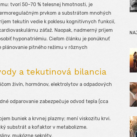
u: tvorí 50–70 % telesnej hmotnosti, je
 termoregulačným prvkom a substrátom mnohých
íjem tekutín vedie k poklesu kognitívnych funkcií,
 kardiovaskulárnu záťaž. Naopak, nadmerný príjem
NA
sobiť hyponatriémiu. Cieľom článku je ponúknuť
e plánovanie pitného režimu v rôznych
vody a tekutinová bilancia
sičom živín, hormónov, elektrolytov a odpadových
ledné odparovanie zabezpečuje odvod tepla (cca
bjem buniek a krvnej plazmy; mení viskozitu krvi.
cký substrát a kofaktor v metabolizme.
 sliny, mukózne sekréty.