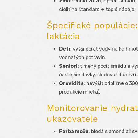
Zima
: chlad znižuje pocit smädu
cieliť na štandard + teplé nápoje.
Špecifické populácie: 
laktácia
Deti
: vyšší obrat vody na kg hmot
vodnatých potravín.
Seniori
: tlmený pocit smädu a vy
častejšie dávky, sledovať diurézu
Gravidita
: navýšiť približne o 30
produkcie mlieka).
Monitorovanie hydrat
ukazovatele
Farba moču
: bledá slamená až sv