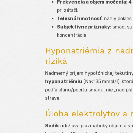
Frekvencia a objem močenia
: 
pri záťaži.
Telesná hmotnosť
: náhly pokles
Subjektívne príznaky
: smäd, su
koncentrácia.
Hyponatriémia z nadm
riziká
Nadmerný príjem hypotónickej tekutiny
hyponatriémiu
(Na<135 mmol/l), ktorá
podľa plánu/pocitu smädu, nie „nad plán“
strave.
Úloha elektrolytov a 
Sodík
udržiava plazmatický objem a s