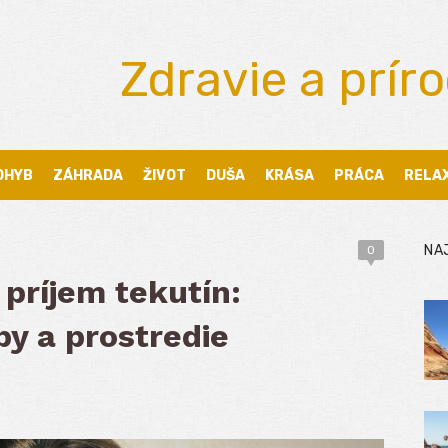
Zdravie a prír
OHYB
ZÁHRADA
ŽIVOT
DUŠA
KRÁSA
PRÁCA
RELA
NA
0
príjem tekutín:
by a prostredie