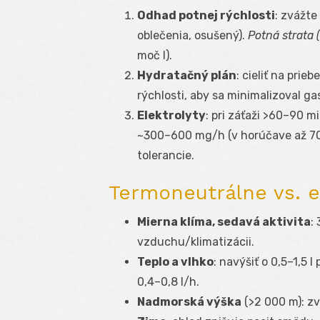
Odhad potnej rýchlosti
: zvážte
oblečenia, osušený).
Potná strata (
moč l).
Hydratačný plán
: cieliť na pri
rýchlosti, aby sa minimalizoval ga
Elektrolyty
: pri záťaži >60–90 m
~300–600 mg/h (v horúčave až 70
tolerancie.
Termoneutrálne vs. 
Mierna klíma, sedavá aktivita
:
vzduchu/klimatizácii.
Teplo a vlhko
: navýšiť o 0,5–1,5 
0,4–0,8 l/h.
Nadmorská výška
(>2 000 m): zv