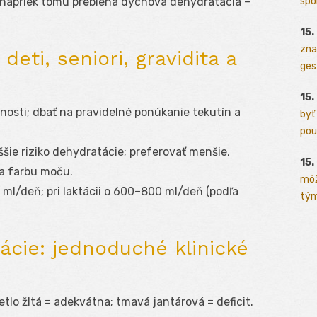
spo
; napriek tomu prebieha dychová dehydratácia –
15.
zna
deti, seniori, gravidita a
ges
15.
nosti; dbať na pravidelné ponúkanie tekutín a
byť
pou
ššie riziko dehydratácie; preferovať menšie,
15.
 a farbu moču.
môž
0 ml/deň; pri laktácii o 600–800 ml/deň (podľa
tým
ácie: jednoduché klinické
etlo žltá = adekvátna; tmavá jantárová = deficit.