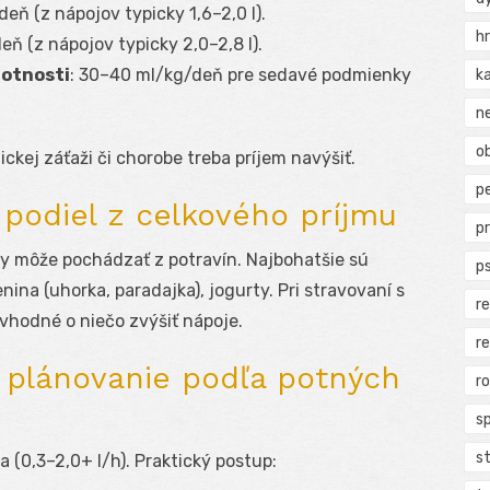
/deň (z nápojov typicky 1,6–2,0 l).
h
/deň (z nápojov typicky 2,0–2,8 l).
otnosti
: 30–40 ml/kg/deň pre sedavé podmienky
k
n
ob
yzickej záťaži či chorobe treba príjem navýšiť.
p
 podiel z celkového príjmu
p
dy môže pochádzať z potravín. Najbohatšie sú
p
nina (uhorka, paradajka), jogurty. Pri stravovaní s
r
vhodné o niečo zvýšiť nápoje.
r
: plánovanie podľa potných
r
s
s
a (0,3–2,0+ l/h). Praktický postup: