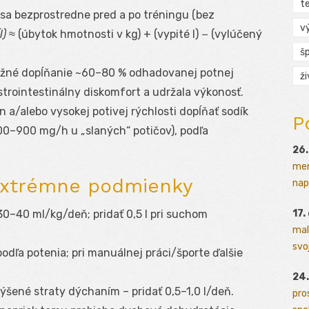
t
 sa bezprostredne pred a po tréningu (bez
v
l)
≈ (úbytok hmotnosti v kg) + (vypité l) − (vylúčený
š
ebežné dopĺňanie ~60–80 % odhadovanej potnej
ž
strointestinálny diskomfort a udržala výkonosť.
in a/alebo vysokej potivej rýchlosti dopĺňať sodík
P
0–900 mg/h u „slaných“ potičov), podľa
26.
men
extrémne podmienky
napr
17.
 30–40 ml/kg/deň; pridať 0,5 l pri suchom
mal
svoj
l podľa potenia; pri manuálnej práci/športe ďalšie
24.
ýšené straty dýchaním – pridať 0,5–1,0 l/deň.
pro