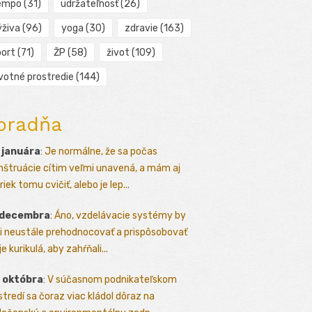
empo
(31)
udržateľnosť
(26)
ýživa
(96)
yoga
(30)
zdravie
(163)
port
(71)
ŽP
(58)
život
(109)
ivotné prostredie
(144)
oradňa
 januára
:
Je normálne, že sa počas
štruácie cítim veľmi unavená, a mám aj
iek tomu cvičiť, alebo je lep...
 decembra
:
Áno, vzdelávacie systémy by
i neustále prehodnocovať a prispôsobovať
e kurikulá, aby zahŕňali...
 októbra
:
V súčasnom podnikateľskom
stredí sa čoraz viac kládol dôraz na