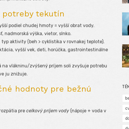
 potreby tekutín
vyšší podiel chudej hmoty = vyšší obrat vody.
sť, nadmorská výška, vietor, slnko.
, typ aktivity (beh > cyklistika v rovnakej teplote).
laktácia, vyšší vek, deti, horúčka, gastrointestinálne
 na vlákninu/zvýšený príjem soli zvyšuje potrebu
e ju znižuje.
čné hodnoty pre bežnú
TÉ
b
c
rozpätia pre
celkový príjem vody
(nápoje + voda v
d
d