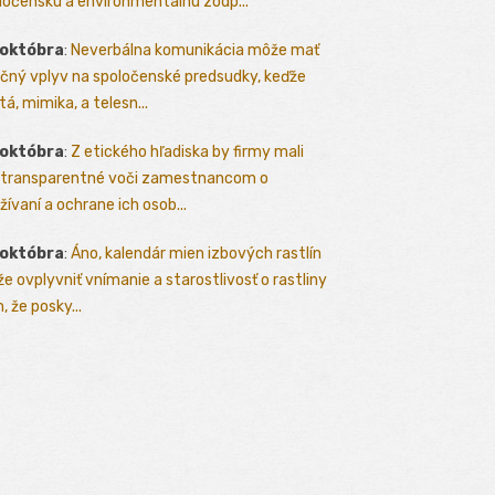
ločenskú a environmentálnu zodp...
 októbra
:
Neverbálna komunikácia môže mať
čný vplyv na spoločenské predsudky, keďže
tá, mimika, a telesn...
 októbra
:
Z etického hľadiska by firmy mali
 transparentné voči zamestnancom o
žívaní a ochrane ich osob...
 októbra
:
Áno, kalendár mien izbových rastlín
e ovplyvniť vnímanie a starostlivosť o rastliny
, že posky...