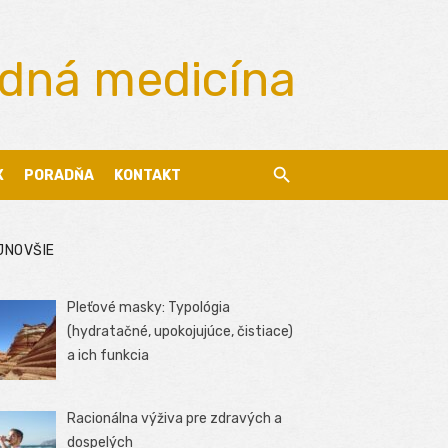
odná medicína
X
PORADŇA
KONTAKT
JNOVŠIE
Pleťové masky: Typológia
(hydratačné, upokojujúce, čistiace)
a ich funkcia
Racionálna výživa pre zdravých a
dospelých