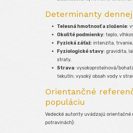
Determinanty dennej
Telesná hmotnosť a zloženie
: 
Okolité podmienky
: teplo, vlhko
Fyzická záťaž
: intenzita, trvanie
Fyziologické stavy
: gravidita, 
straty.
Strava
: vysokoproteínová/bohatá
tekutín; vysoký obsah vody v strav
Orientančné referen
populáciu
Vedecké autority uvádzajú orientačné 
potravinách):