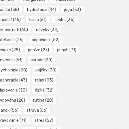
ranice
(38)
hydratácia
(44)
jóga
(33)
ancelář
(45)
krása
(61)
liečba
(35)
emovitosti
(60)
návyky
(34)
liekanie
(25)
odpočinok
(52)
eniaze
(28)
peníze
(27)
pohyb
(71)
revencia
(61)
príroda
(28)
sychológia
(28)
půjčky
(30)
egenerácia
(43)
relax
(93)
elaxovanie
(50)
riziká
(32)
ovnováha
(28)
rutina
(28)
pánok
(56)
strava
(66)
travovanie
(71)
stres
(52)