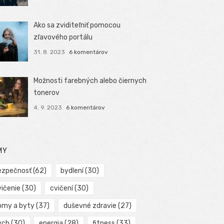
Ako sa zviditeľniť pomocou
zľavového portálu
31. 8. 2023
6 komentárov
Možnosti farebných alebo čiernych
tonerov
4. 9. 2023
6 komentárov
MY
ezpečnosť
(62)
bydlení
(30)
vičenie
(30)
cvičení
(30)
omy a byty
(37)
duševné zdravie
(27)
ych
(30)
energia
(28)
fitness
(33)