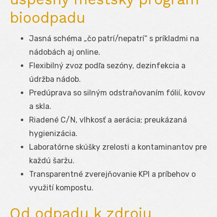
bioodpadu
Jasná schéma „čo patrí/nepatrí“ s príkladmi na
nádobách aj online.
Flexibilný zvoz podľa sezóny, dezinfekcia a
údržba nádob.
Predúprava so silným odstraňovaním fólií, kovov
a skla.
Riadené C/N, vlhkosť a aerácia; preukázaná
hygienizácia.
Laboratórne skúšky zrelosti a kontaminantov pre
každú šaržu.
Transparentné zverejňovanie KPI a príbehov o
využití kompostu.
Od odpadu k zdroju