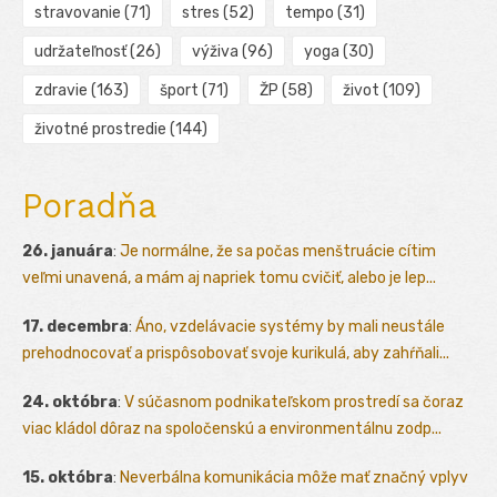
stravovanie
(71)
stres
(52)
tempo
(31)
udržateľnosť
(26)
výživa
(96)
yoga
(30)
zdravie
(163)
šport
(71)
ŽP
(58)
život
(109)
životné prostredie
(144)
Poradňa
26. januára
:
Je normálne, že sa počas menštruácie cítim
veľmi unavená, a mám aj napriek tomu cvičiť, alebo je lep...
17. decembra
:
Áno, vzdelávacie systémy by mali neustále
prehodnocovať a prispôsobovať svoje kurikulá, aby zahŕňali...
24. októbra
:
V súčasnom podnikateľskom prostredí sa čoraz
viac kládol dôraz na spoločenskú a environmentálnu zodp...
15. októbra
:
Neverbálna komunikácia môže mať značný vplyv