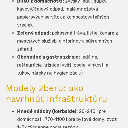
BRKO z domácností:
zvyšky jedál, šupky,
kávový/čajový odpad, malé množstvá
papierových servítok a kompostovateľných
vreciek.
Zeľený odpad:
pokosená tráva, lístie, konáre z
mestských služieb, cintorínov a súkromných
záhrad.
Obchodné a gastro zdroje:
jedálne,
reštaurácie, tržnice (vyšší podiel vlhkosti a
tukov, nároky na hygienizáciu).
Modely zberu: ako
navrhnúť infraštruktúru
Hnedé nádoby (kerbside):
20–240 l pre
domácnosti, 770–1100 l pre bytové domy; zvoz
1–3× týždenne podľa sezóny.