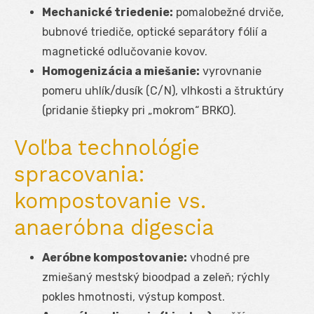
Mechanické triedenie:
pomalobežné drviče,
bubnové triediče, optické separátory fólií a
magnetické odlučovanie kovov.
Homogenizácia a miešanie:
vyrovnanie
pomeru uhlík/dusík (C/N), vlhkosti a štruktúry
(pridanie štiepky pri „mokrom“ BRKO).
Voľba technológie
spracovania:
kompostovanie vs.
anaeróbna digescia
Aeróbne kompostovanie:
vhodné pre
zmiešaný mestský bioodpad a zeleň; rýchly
pokles hmotnosti, výstup kompost.