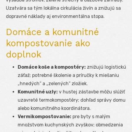
Uzatvára sa tým lokálna cirkulácia živín a znižujú sa
dopravné náklady aj environmentálna stopa.
Domáce a komunitné
kompostovanie ako
doplnok
Domáce koše a kompostéry:
znižujú logistickú
záťaž; potrebné školenie a príručky k miešaniu
„hnedých“ a „zelených“ zložiek.
Komunitné uzly:
v hustej zástavbe môžu slúžiť
uzavreté termokompostéry; dohľad správy domu
alebo komunitného koordinátora.
Vermikompostovanie:
pre byty s malým
množstvom kuchynských zvyškov; obmedzenia