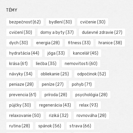
TÉMY
bezpečnosť
(62)
bydlení
(30)
cvičenie
(30)
cvičení
(30)
domy a byty
(37)
duševné zdravie
(27)
dych
(30)
energia
(28)
fitness
(33)
hranice
(38)
hydratácia
(44)
jóga
(33)
kancelář
(45)
krása
(61)
liečba
(35)
nemovitosti
(60)
návyky
(34)
obliekanie
(25)
odpočinok
(52)
peniaze
(28)
peníze
(27)
pohyb
(71)
prevencia
(61)
príroda
(28)
psychológia
(28)
půjčky
(30)
regenerácia
(43)
relax
(93)
relaxovanie
(50)
riziká
(32)
rovnováha
(28)
rutina
(28)
spánok
(56)
strava
(66)