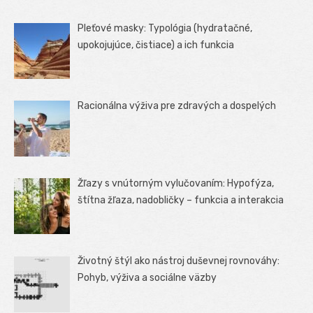
Pleťové masky: Typológia (hydratačné,
upokojujúce, čistiace) a ich funkcia
Racionálna výživa pre zdravých a dospelých
Žľazy s vnútorným vylučovaním: Hypofýza,
štítna žľaza, nadobličky – funkcia a interakcia
Životný štýl ako nástroj duševnej rovnováhy:
Pohyb, výživa a sociálne väzby