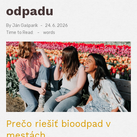
odpadu
By
Ján Gašparík
Posted
24. 6. 2026
on
Time to Read:
-
words
Prečo riešiť bioodpad v
mestách