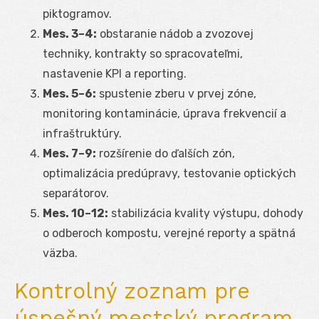
piktogramov.
Mes. 3–4:
obstaranie nádob a zvozovej
techniky, kontrakty so spracovateľmi,
nastavenie KPI a reporting.
Mes. 5–6:
spustenie zberu v prvej zóne,
monitoring kontaminácie, úprava frekvencií a
infraštruktúry.
Mes. 7–9:
rozšírenie do ďalších zón,
optimalizácia predúpravy, testovanie optických
separátorov.
Mes. 10–12:
stabilizácia kvality výstupu, dohody
o odberoch kompostu, verejné reporty a spätná
väzba.
Kontrolný zoznam pre
úspešný mestský program