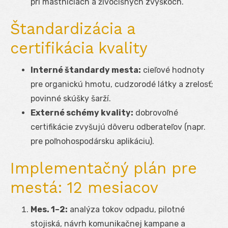
pri mastniciach a živočíšnych zvyškoch.
Štandardizácia a
certifikácia kvality
Interné štandardy mesta:
cieľové hodnoty
pre organickú hmotu, cudzorodé látky a zrelosť;
povinné skúšky šarží.
Externé schémy kvality:
dobrovoľné
certifikácie zvyšujú dôveru odberateľov (napr.
pre poľnohospodársku aplikáciu).
Implementačný plán pre
mestá: 12 mesiacov
Mes. 1–2:
analýza tokov odpadu, pilotné
stojiská, návrh komunikačnej kampane a