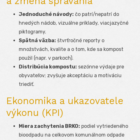
a zmena správania
Jednoduché návody:
čo patrí/nepatrí do
hnedých nádob, vizuálne príklady, viacjazyčné
piktogramy.
Spätná väzba:
štvrťročné reporty o
množstvách, kvalite a o tom, kde sa kompost
použil (napr. v parkoch).
Distribúcia kompostu:
sezónne výdaje pre
obyvateľov; zvyšuje akceptáciu a motiváciu
triediť.
Ekonomika a ukazovatele
výkonu (KPI)
Miera zachytenia BRKO:
podiel vytriedeného
bioodpadu na celkovom komunálnom odpade