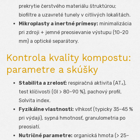
prekrytie čerstvého materiálu štruktúrou;
biofiltre a uzavreté tunely v citlivých lokalitách.
Mikroplasty a inertné prímesy:
minimalizácia
pri zdroji + jemné preosievanie výstupu (10–20
mm) a optické separátory.
Kontrola kvality kompostu:
parametre a skúšky
Stabilita a zrelosť:
respiračná aktivita (AT₄),
test klíčivosti (GI > 80–90 %), pachový profil,
Solvita index.
Fyzikálne vlastnosti:
vlhkosť (typicky 35–45 %
pri výdaji), sypná hmotnosť, granulometria po
preosiatí.
Nutričné parametre:
organická hmota (> 25–