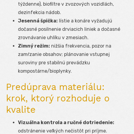
týždenne), biofiltre v zvozových vozidlách,
dezinfekcia nádob.
Jesenná špička:
lístie a konáre vyžadujú
dočasné posilnenie drviacich liniek a dočasné
zrovnávanie uhlíku v zmesiach.
Zimný režim:
nižšia frekvencia, pozor na
zamŕzanie obsahov; plánovanie vstupnej
suroviny pre stabilnú prevádzku
kompostárne/bioplynky.
Predúprava materiálu:
krok, ktorý rozhoduje o
kvalite
Vizuálna kontrola a ručné dotriedenie:
odstránenie veľkých nečistôt pri príjme.