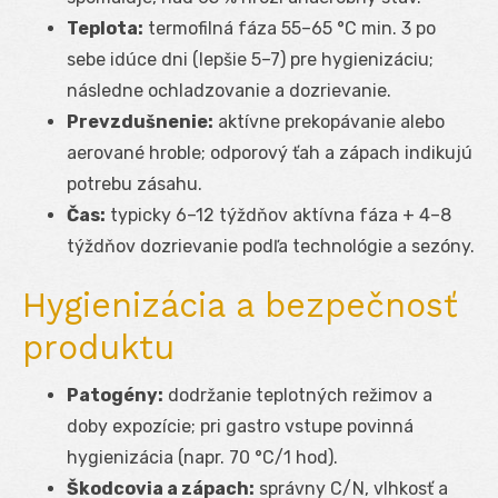
Teplota:
termofilná fáza 55–65 °C min. 3 po
sebe idúce dni (lepšie 5–7) pre hygienizáciu;
následne ochladzovanie a dozrievanie.
Prevzdušnenie:
aktívne prekopávanie alebo
aerované hroble; odporový ťah a zápach indikujú
potrebu zásahu.
Čas:
typicky 6–12 týždňov aktívna fáza + 4–8
týždňov dozrievanie podľa technológie a sezóny.
Hygienizácia a bezpečnosť
produktu
Patogény:
dodržanie teplotných režimov a
doby expozície; pri gastro vstupe povinná
hygienizácia (napr. 70 °C/1 hod).
Škodcovia a zápach:
správny C/N, vlhkosť a