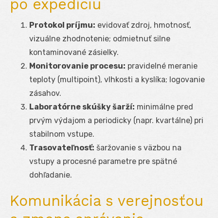
po expedíciu
Protokol príjmu:
evidovať zdroj, hmotnosť,
vizuálne zhodnotenie; odmietnuť silne
kontaminované zásielky.
Monitorovanie procesu:
pravidelné meranie
teploty (multipoint), vlhkosti a kyslíka; logovanie
zásahov.
Laboratórne skúšky šarží:
minimálne pred
prvým výdajom a periodicky (napr. kvartálne) pri
stabilnom vstupe.
Trasovateľnosť:
šaržovanie s väzbou na
vstupy a procesné parametre pre spätné
dohľadanie.
Komunikácia s verejnosťou