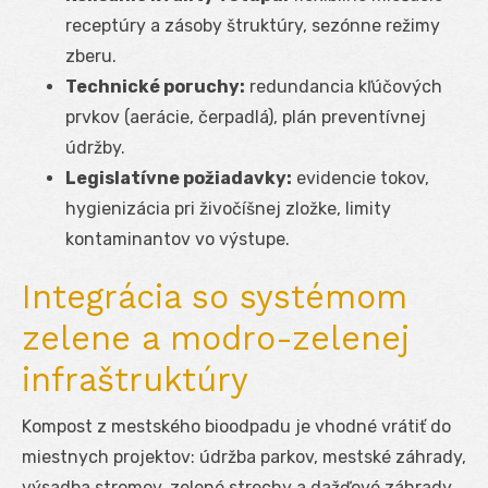
receptúry a zásoby štruktúry, sezónne režimy
zberu.
Technické poruchy:
redundancia kľúčových
prvkov (aerácie, čerpadlá), plán preventívnej
údržby.
Legislatívne požiadavky:
evidencie tokov,
hygienizácia pri živočíšnej zložke, limity
kontaminantov vo výstupe.
Integrácia so systémom
zelene a modro-zelenej
infraštruktúry
Kompost z mestského bioodpadu je vhodné vrátiť do
miestnych projektov: údržba parkov, mestské záhrady,
výsadba stromov, zelené strechy a dažďové záhrady.