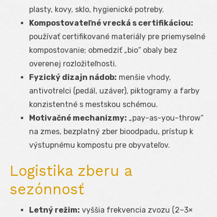
plasty, kovy, sklo, hygienické potreby.
Kompostovateľné vrecká s certifikáciou:
používať certifikované materiály pre priemyselné
kompostovanie; obmedziť „bio“ obaly bez
overenej rozložiteľnosti.
Fyzický dizajn nádob:
menšie vhody,
antivotrelci (pedál, uzáver), piktogramy a farby
konzistentné s mestskou schémou.
Motivačné mechanizmy:
„pay-as-you-throw“
na zmes, bezplatný zber bioodpadu, prístup k
výstupnému kompostu pre obyvateľov.
Logistika zberu a
sezónnosť
Letný režim:
vyššia frekvencia zvozu (2–3×