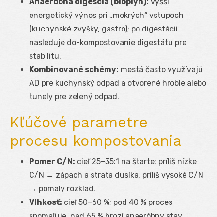
Anaeróbna digescia (bioplyn):
vyšší
energetický výnos pri „mokrých“ vstupoch
(kuchynské zvyšky, gastro); po digestácii
nasleduje do-kompostovanie digestátu pre
stabilitu.
Kombinované schémy:
mestá často využívajú
AD pre kuchynský odpad a otvorené hroble alebo
tunely pre zelený odpad.
Kľúčové parametre
procesu kompostovania
Pomer C/N:
cieľ 25–35:1 na štarte; príliš nízke
C/N → zápach a strata dusíka, príliš vysoké C/N
→ pomalý rozklad.
Vlhkosť:
cieľ 50–60 %; pod 40 % proces
spomaľuje, nad 65 % hrozí anaeróbny stav.