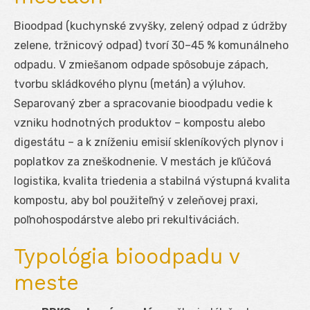
Bioodpad (kuchynské zvyšky, zelený odpad z údržby
zelene, tržnicový odpad) tvorí 30–45 % komunálneho
odpadu. V zmiešanom odpade spôsobuje zápach,
tvorbu skládkového plynu (metán) a výluhov.
Separovaný zber a spracovanie bioodpadu vedie k
vzniku hodnotných produktov – kompostu alebo
digestátu – a k zníženiu emisií skleníkových plynov i
poplatkov za zneškodnenie. V mestách je kľúčová
logistika, kvalita triedenia a stabilná výstupná kvalita
kompostu, aby bol použiteľný v zeleňovej praxi,
poľnohospodárstve alebo pri rekultiváciách.
Typológia bioodpadu v
meste