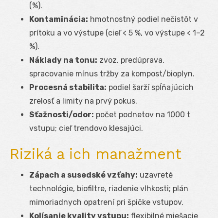
(%).
Kontaminácia:
hmotnostný podiel nečistôt v
prítoku a vo výstupe (cieľ < 5 %, vo výstupe < 1–2
%).
Náklady na tonu:
zvoz, predúprava,
spracovanie mínus tržby za kompost/bioplyn.
Procesná stabilita:
podiel šarží spĺňajúcich
zrelosť a limity na prvý pokus.
Sťažnosti/odor:
počet podnetov na 1000 t
vstupu; cieľ trendovo klesajúci.
Riziká a ich manažment
Zápach a susedské vzťahy:
uzavreté
technológie, biofiltre, riadenie vlhkosti; plán
mimoriadnych opatrení pri špičke vstupov.
Kolísanie kvality vstupu:
flexibilné miešacie