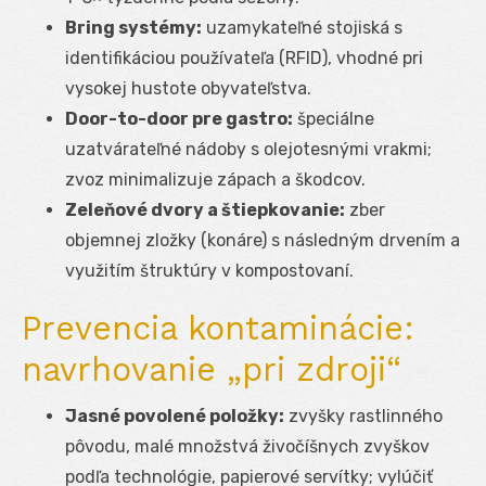
Bring systémy:
uzamykateľné stojiská s
identifikáciou používateľa (RFID), vhodné pri
vysokej hustote obyvateľstva.
Door-to-door pre gastro:
špeciálne
uzatvárateľné nádoby s olejotesnými vrakmi;
zvoz minimalizuje zápach a škodcov.
Zeleňové dvory a štiepkovanie:
zber
objemnej zložky (konáre) s následným drvením a
využitím štruktúry v kompostovaní.
Prevencia kontaminácie:
navrhovanie „pri zdroji“
Jasné povolené položky:
zvyšky rastlinného
pôvodu, malé množstvá živočíšnych zvyškov
podľa technológie, papierové servítky; vylúčiť