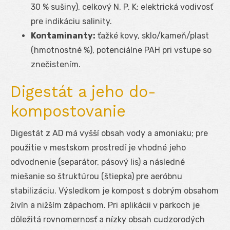
30 % sušiny), celkový N, P, K; elektrická vodivosť
pre indikáciu salinity.
Kontaminanty:
ťažké kovy, sklo/kameň/plast
(hmotnostné %), potenciálne PAH pri vstupe so
znečistením.
Digestát a jeho do-
kompostovanie
Digestát z AD má vyšší obsah vody a amoniaku; pre
použitie v mestskom prostredí je vhodné jeho
odvodnenie (separátor, pásový lis) a následné
miešanie so štruktúrou (štiepka) pre aeróbnu
stabilizáciu. Výsledkom je kompost s dobrým obsahom
živín a nižším zápachom. Pri aplikácii v parkoch je
dôležitá rovnomernosť a nízky obsah cudzorodých