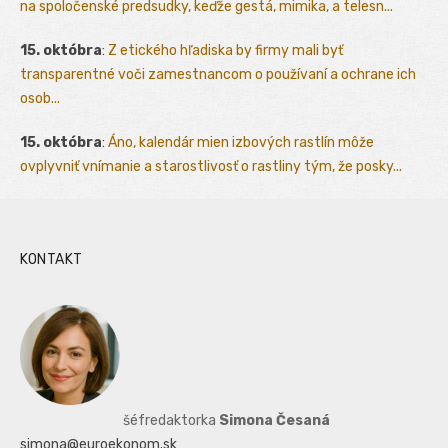
na spoločenské predsudky, keďže gestá, mimika, a telesn...
15. októbra
:
Z etického hľadiska by firmy mali byť
transparentné voči zamestnancom o používaní a ochrane ich
osob...
15. októbra
:
Áno, kalendár mien izbových rastlín môže
ovplyvniť vnímanie a starostlivosť o rastliny tým, že posky...
KONTAKT
šéfredaktorka
Simona Česaná
simona@euroekonom.sk