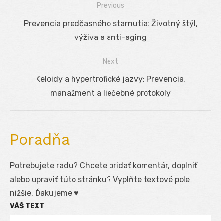
Previous
Navigácia
Previous
Prevencia predčasného starnutia: Životný štýl,
v
post:
výživa a anti-aging
článku
Next
Next
Keloidy a hypertrofické jazvy: Prevencia,
post:
manažment a liečebné protokoly
Poradňa
Potrebujete radu? Chcete pridať komentár, doplniť
alebo upraviť túto stránku? Vyplňte textové pole
nižšie. Ďakujeme ♥
VÁŠ TEXT