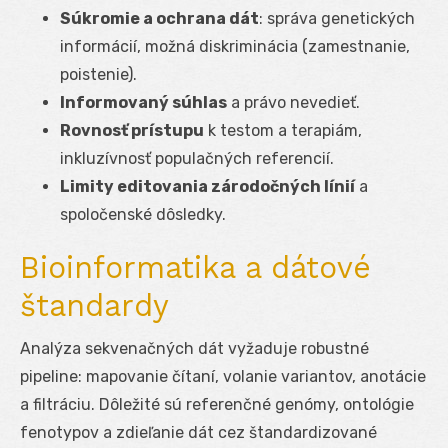
Súkromie a ochrana dát
: správa genetických
informácií, možná diskriminácia (zamestnanie,
poistenie).
Informovaný súhlas
a právo nevedieť.
Rovnosť prístupu
k testom a terapiám,
inkluzívnosť populačných referencií.
Limity editovania zárodočných línií
a
spoločenské dôsledky.
Bioinformatika a dátové
štandardy
Analýza sekvenačných dát vyžaduje robustné
pipeline: mapovanie čítaní, volanie variantov, anotácie
a filtráciu. Dôležité sú referenčné genómy, ontológie
fenotypov a zdieľanie dát cez štandardizované