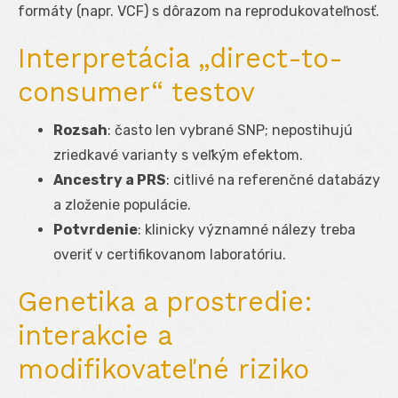
formáty (napr. VCF) s dôrazom na reprodukovateľnosť.
Interpretácia „direct-to-
consumer“ testov
Rozsah
: často len vybrané SNP; nepostihujú
zriedkavé varianty s veľkým efektom.
Ancestry a PRS
: citlivé na referenčné databázy
a zloženie populácie.
Potvrdenie
: klinicky významné nálezy treba
overiť v certifikovanom laboratóriu.
Genetika a prostredie:
interakcie a
modifikovateľné riziko