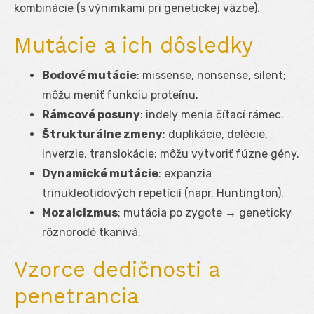
kombinácie (s výnimkami pri genetickej väzbe).
Mutácie a ich dôsledky
Bodové mutácie
: missense, nonsense, silent;
môžu meniť funkciu proteínu.
Rámcové posuny
: indely menia čítací rámec.
Štrukturálne zmeny
: duplikácie, delécie,
inverzie, translokácie; môžu vytvoriť fúzne gény.
Dynamické mutácie
: expanzia
trinukleotidových repetícií (napr. Huntington).
Mozaicizmus
: mutácia po zygote → geneticky
rôznorodé tkanivá.
Vzorce dedičnosti a
penetrancia