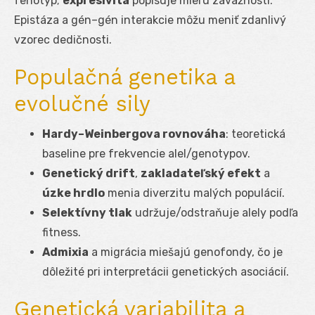
fenotyp;
expresivita
popisuje mieru závažnosti.
Epistáza a gén–gén interakcie môžu meniť zdanlivý
vzorec dedičnosti.
Populačná genetika a
evolučné sily
Hardy–Weinbergova rovnováha
: teoretická
baseline pre frekvencie alel/genotypov.
Genetický drift
,
zakladateľský efekt
a
úzke hrdlo
menia diverzitu malých populácií.
Selektívny tlak
udržuje/odstraňuje alely podľa
fitness.
Admixia
a migrácia miešajú genofondy, čo je
dôležité pri interpretácii genetických asociácií.
Genetická variabilita a