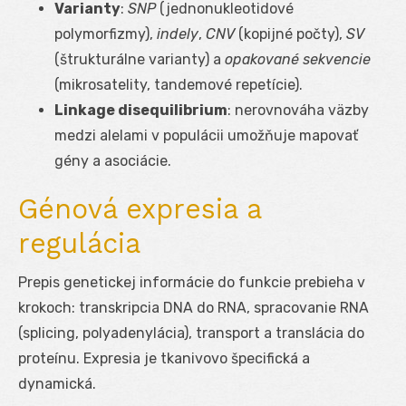
Varianty
:
SNP
(jednonukleotidové
polymorfizmy),
indely
,
CNV
(kopijné počty),
SV
(štrukturálne varianty) a
opakované sekvencie
(mikrosatelity, tandemové repetície).
Linkage disequilibrium
: nerovnováha väzby
medzi alelami v populácii umožňuje mapovať
gény a asociácie.
Génová expresia a
regulácia
Prepis genetickej informácie do funkcie prebieha v
krokoch: transkripcia DNA do RNA, spracovanie RNA
(splicing, polyadenylácia), transport a translácia do
proteínu. Expresia je tkanivovo špecifická a
dynamická.