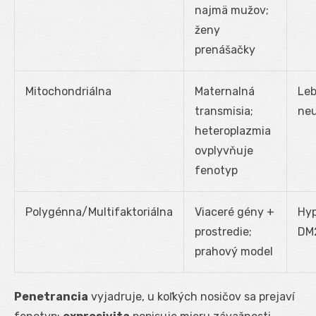
najmä mužov;
ženy
prenášačky
Mitochondriálna
Maternalná
Leb
transmisia;
neu
heteroplazmia
ovplyvňuje
fenotyp
Polygénna/Multifaktoriálna
Viaceré gény +
Hyp
prostredie;
DM
prahový model
Penetrancia
vyjadruje, u koľkých nosičov sa prejaví