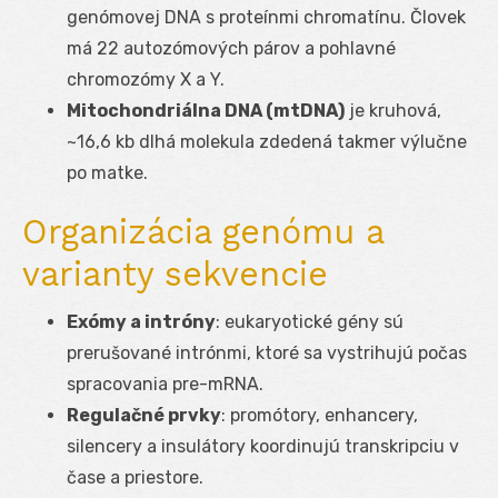
genómovej DNA s proteínmi chromatínu. Človek
má 22 autozómových párov a pohlavné
chromozómy X a Y.
Mitochondriálna DNA (mtDNA)
je kruhová,
~16,6 kb dlhá molekula zdedená takmer výlučne
po matke.
Organizácia genómu a
varianty sekvencie
Exómy a intróny
: eukaryotické gény sú
prerušované intrónmi, ktoré sa vystrihujú počas
spracovania pre-mRNA.
Regulačné prvky
: promótory, enhancery,
silencery a insulátory koordinujú transkripciu v
čase a priestore.