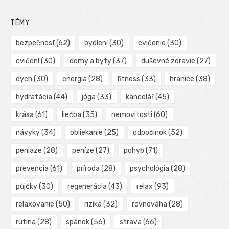
TÉMY
bezpečnosť
(62)
bydlení
(30)
cvičenie
(30)
cvičení
(30)
domy a byty
(37)
duševné zdravie
(27)
dych
(30)
energia
(28)
fitness
(33)
hranice
(38)
hydratácia
(44)
jóga
(33)
kancelář
(45)
krása
(61)
liečba
(35)
nemovitosti
(60)
návyky
(34)
obliekanie
(25)
odpočinok
(52)
peniaze
(28)
peníze
(27)
pohyb
(71)
prevencia
(61)
príroda
(28)
psychológia
(28)
půjčky
(30)
regenerácia
(43)
relax
(93)
relaxovanie
(50)
riziká
(32)
rovnováha
(28)
rutina
(28)
spánok
(56)
strava
(66)