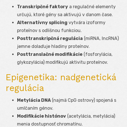
Transkripčné faktory
a regulačné elementy
určujú, ktoré gény sa aktivujú v danom čase.
Alternatívny splicing
vytvára izoformy
proteínov s odlišnou funkciou.
Posttranskripčná regulácia
(miRNA, lncRNA)
jemne dolaďuje hladiny proteínov.
Posttranslačné modifikácie
(fosforylácia,
glykozylácia) modifikujú aktivitu proteínov.
Epigenetika: nadgenetická
regulácia
Metylácia DNA
(najmä CpG ostrovy) spojená s
umlčaním génov.
Modifikácie histónov
(acetylácia, metylácia)
menia dostupnosť chromatínu.