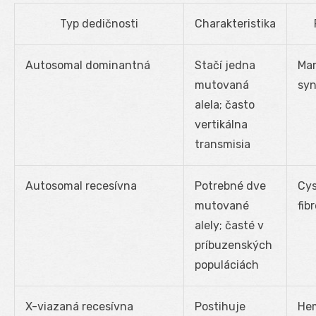
Typ dedičnosti
Charakteristika
Autosomal dominantná
Stačí jedna
Ma
mutovaná
sy
alela; často
vertikálna
transmisia
Autosomal recesívna
Potrebné dve
Cys
mutované
fib
alely; časté v
príbuzenských
populáciách
X-viazaná recesívna
Postihuje
Hem