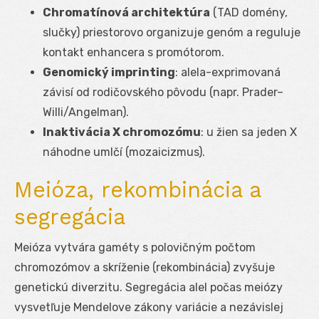
Chromatínová architektúra
(TAD domény,
slučky) priestorovo organizuje genóm a reguluje
kontakt enhancera s promótorom.
Genomický imprinting
: alela-exprimovaná
závisí od rodičovského pôvodu (napr. Prader–
Willi/Angelman).
Inaktivácia X chromozómu
: u žien sa jeden X
náhodne umlčí (mozaicizmus).
Meióza, rekombinácia a
segregácia
Meióza vytvára gaméty s polovičným počtom
chromozómov a skríženie (rekombinácia) zvyšuje
genetickú diverzitu. Segregácia alel počas meiózy
vysvetľuje Mendelove zákony variácie a nezávislej