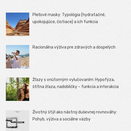
Pleťové masky: Typológia (hydratačné,
upokojujúce, čistiace) a ich funkcia
Racionálna výživa pre zdravých a dospelých
Žľazy s vnútorným vylučovaním: Hypofýza,
štítna žľaza, nadobličky – funkcia a interakcia
Životný štýl ako nástroj duševnej rovnováhy:
Pohyb, výživa a sociálne väzby