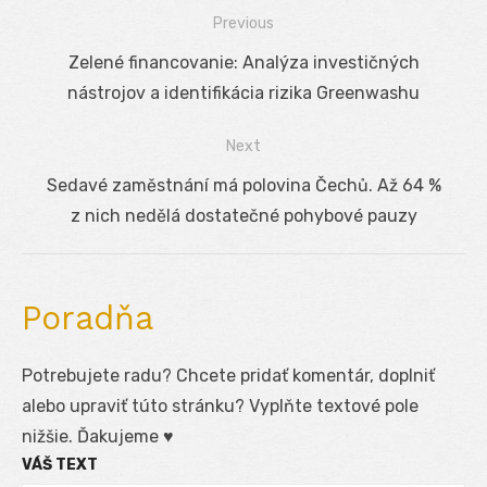
Previous
Navigácia
Previous
Zelené financovanie: Analýza investičných
v
post:
nástrojov a identifikácia rizika Greenwashu
článku
Next
Next
Sedavé zaměstnání má polovina Čechů. Až 64 %
post:
z nich nedělá dostatečné pohybové pauzy
Poradňa
Potrebujete radu? Chcete pridať komentár, doplniť
alebo upraviť túto stránku? Vyplňte textové pole
nižšie. Ďakujeme ♥
VÁŠ TEXT