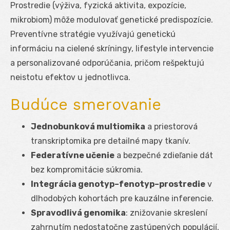
Prostredie (výživa, fyzická aktivita, expozície,
mikrobiom) môže modulovať genetické predispozície.
Preventívne stratégie využívajú genetickú
informáciu na cielené skríningy, lifestyle intervencie
a personalizované odporúčania, pričom rešpektujú
neistotu efektov u jednotlivca.
Budúce smerovanie
Jednobunková multiomika
a priestorová
transkriptomika pre detailné mapy tkanív.
Federatívne učenie
a bezpečné zdieľanie dát
bez kompromitácie súkromia.
Integrácia genotyp–fenotyp–prostredie
v
dlhodobých kohortách pre kauzálne inferencie.
Spravodlivá genomika
: znižovanie skreslení
zahrnutím nedostatočne zastúpených populácií.