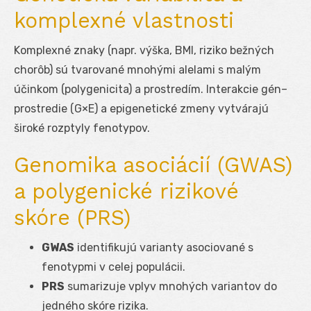
komplexné vlastnosti
Komplexné znaky (napr. výška, BMI, riziko bežných
chorôb) sú tvarované mnohými alelami s malým
účinkom (polygenicita) a prostredím. Interakcie gén–
prostredie (G×E) a epigenetické zmeny vytvárajú
široké rozptyly fenotypov.
Genomika asociácií (GWAS)
a polygenické rizikové
skóre (PRS)
GWAS
identifikujú varianty asociované s
fenotypmi v celej populácii.
PRS
sumarizuje vplyv mnohých variantov do
jedného skóre rizika.