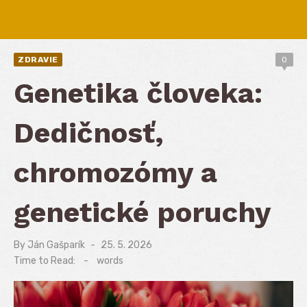
ZDRAVIE
0
Genetika človeka:
Dedičnosť,
chromozómy a
genetické poruchy
By
Ján Gašparík
Posted
25. 5. 2026
on
Time to Read:
-
words