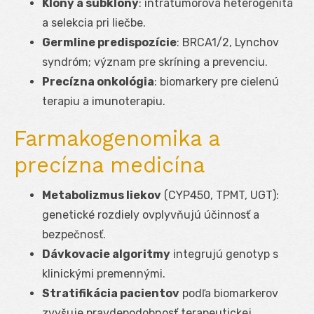
Klony a subklony
: intratumorová heterogenita
a selekcia pri liečbe.
Germline predispozície
: BRCA1/2, Lynchov
syndróm; význam pre skríning a prevenciu.
Precízna onkológia
: biomarkery pre cielenú
terapiu a imunoterapiu.
Farmakogenomika a
precízna medicína
Metabolizmus liekov
(CYP450, TPMT, UGT):
genetické rozdiely ovplyvňujú účinnosť a
bezpečnosť.
Dávkovacie algoritmy
integrujú genotyp s
klinickými premennými.
Stratifikácia pacientov
podľa biomarkerov
zvyšuje pravdepodobnosť terapeutickej