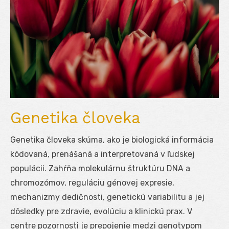
Genetika človeka
Genetika človeka skúma, ako je biologická informácia
kódovaná, prenášaná a interpretovaná v ľudskej
populácii. Zahŕňa molekulárnu štruktúru DNA a
chromozómov, reguláciu génovej expresie,
mechanizmy dedičnosti, genetickú variabilitu a jej
dôsledky pre zdravie, evolúciu a klinickú prax. V
centre pozornosti je prepojenie medzi genotypom