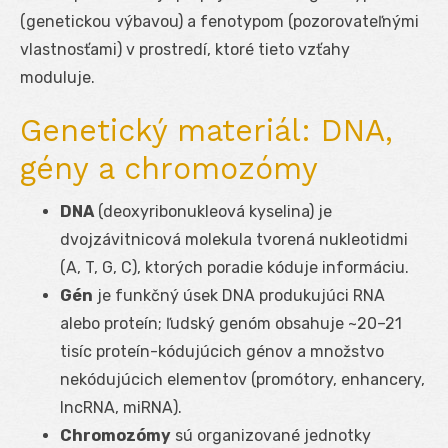
(genetickou výbavou) a fenotypom (pozorovateľnými
vlastnosťami) v prostredí, ktoré tieto vzťahy
moduluje.
Genetický materiál: DNA,
gény a chromozómy
DNA
(deoxyribonukleová kyselina) je
dvojzávitnicová molekula tvorená nukleotidmi
(A, T, G, C), ktorých poradie kóduje informáciu.
Gén
je funkčný úsek DNA produkujúci RNA
alebo proteín; ľudský genóm obsahuje ~20–21
tisíc proteín-kódujúcich génov a množstvo
nekódujúcich elementov (promótory, enhancery,
lncRNA, miRNA).
Chromozómy
sú organizované jednotky