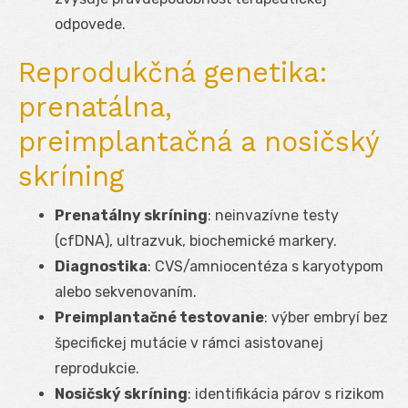
odpovede.
Reprodukčná genetika:
prenatálna,
preimplantačná a nosičský
skríning
Prenatálny skríning
: neinvazívne testy
(cfDNA), ultrazvuk, biochemické markery.
Diagnostika
: CVS/amniocentéza s karyotypom
alebo sekvenovaním.
Preimplantačné testovanie
: výber embryí bez
špecifickej mutácie v rámci asistovanej
reprodukcie.
Nosičský skríning
: identifikácia párov s rizikom