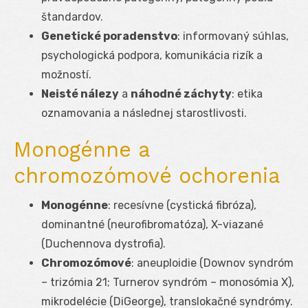
štandardov.
Genetické poradenstvo
: informovaný súhlas,
psychologická podpora, komunikácia rizík a
možností.
Neisté nálezy
a
náhodné záchyty
: etika
oznamovania a následnej starostlivosti.
Monogénne a
chromozómové ochorenia
Monogénne
: recesívne (cystická fibróza),
dominantné (neurofibromatóza), X-viazané
(Duchennova dystrofia).
Chromozómové
: aneuploidie (Downov syndróm
– trizómia 21; Turnerov syndróm – monosómia X),
mikrodelécie (DiGeorge), translokačné syndrómy.