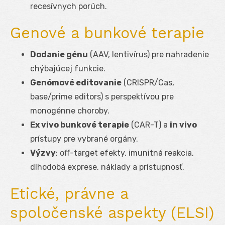
recesívnych porúch.
Genové a bunkové terapie
Dodanie génu
(AAV, lentivírus) pre nahradenie
chýbajúcej funkcie.
Genómové editovanie
(CRISPR/Cas,
base/prime editors) s perspektívou pre
monogénne choroby.
Ex vivo bunkové terapie
(CAR-T) a
in vivo
prístupy pre vybrané orgány.
Výzvy
: off-target efekty, imunitná reakcia,
dlhodobá exprese, náklady a prístupnosť.
Etické, právne a
spoločenské aspekty (ELSI)