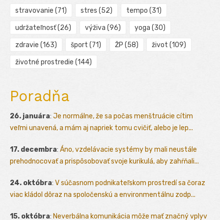
stravovanie
(71)
stres
(52)
tempo
(31)
udržateľnosť
(26)
výživa
(96)
yoga
(30)
zdravie
(163)
šport
(71)
ŽP
(58)
život
(109)
životné prostredie
(144)
Poradňa
26. januára
:
Je normálne, že sa počas menštruácie cítim
veľmi unavená, a mám aj napriek tomu cvičiť, alebo je lep...
17. decembra
:
Áno, vzdelávacie systémy by mali neustále
prehodnocovať a prispôsobovať svoje kurikulá, aby zahŕňali...
24. októbra
:
V súčasnom podnikateľskom prostredí sa čoraz
viac kládol dôraz na spoločenskú a environmentálnu zodp...
15. októbra
:
Neverbálna komunikácia môže mať značný vplyv