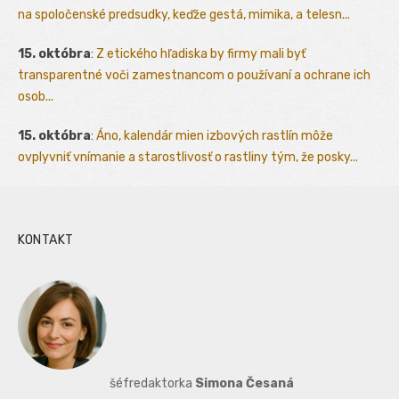
na spoločenské predsudky, keďže gestá, mimika, a telesn...
15. októbra
:
Z etického hľadiska by firmy mali byť
transparentné voči zamestnancom o používaní a ochrane ich
osob...
15. októbra
:
Áno, kalendár mien izbových rastlín môže
ovplyvniť vnímanie a starostlivosť o rastliny tým, že posky...
KONTAKT
šéfredaktorka
Simona Česaná