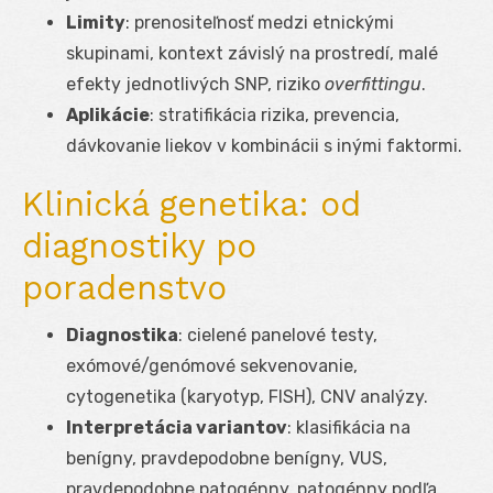
Limity
: prenositeľnosť medzi etnickými
skupinami, kontext závislý na prostredí, malé
efekty jednotlivých SNP, riziko
overfittingu
.
Aplikácie
: stratifikácia rizika, prevencia,
dávkovanie liekov v kombinácii s inými faktormi.
Klinická genetika: od
diagnostiky po
poradenstvo
Diagnostika
: cielené panelové testy,
exómové/genómové sekvenovanie,
cytogenetika (karyotyp, FISH), CNV analýzy.
Interpretácia variantov
: klasifikácia na
benígny, pravdepodobne benígny, VUS,
pravdepodobne patogénny, patogénny podľa