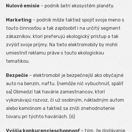
Nulové emisie
– podnik šetrí ekosystém planéty.
Marketing
– podnik môže taktiež spojiť svoje meno s
touto činnosťou a tak zapôsobiť i na určitý segment
zákazníkov, ktorí preferujú ekologický prístup a tak
zvýšiť svoje príjmy. Na tieto elektromobily by mohli
umiestniť reklamu práve s touto ekologickou
tematikou.
Bezpečie
– elektromobil je bezpečnejší ako obyčajné
auto na benzín, naftu. (nemôže nič vybuchnúť, spáliť
sa) Obmedzí tak havárie zamestnancov, ktorí
vykonávajú rozvoz, či už osobným, nákladným autom
alebo kamiónom a taktiež sa zníži znehodnotenie
tovaru pri týchto haváriách. (6)
Vyššia konkurencieschopnosť
– tým, že dodávanie