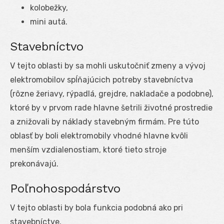
kolobežky,
mini autá.
Stavebníctvo
V tejto oblasti by sa mohli uskutočniť zmeny a vývoj
elektromobilov spĺňajúcich potreby stavebníctva
(rôzne žeriavy, rýpadlá, grejdre, nakladače a podobne),
ktoré by v prvom rade hlavne šetrili životné prostredie
a znižovali by náklady stavebným firmám. Pre túto
oblasť by boli elektromobily vhodné hlavne kvôli
menším vzdialenostiam, ktoré tieto stroje
prekonávajú.
Poľnohospodárstvo
V tejto oblasti by bola funkcia podobná ako pri
stavebníctve.