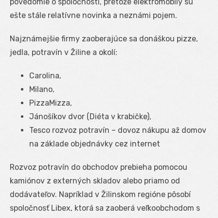
povedomie o spoločnosti, pretože elektromobily sú
ešte stále relatívne novinka a neznámi pojem.
Najznámejšie firmy zaoberajúce sa donáškou pizze,
jedla, potravín v Žiline a okolí:
Carolina,
Milano,
PizzaMizza,
Jánošíkov dvor (Diéta v krabičke),
Tesco rozvoz potravín – dovoz nákupu až domov
na základe objednávky cez internet
Rozvoz potravín do obchodov prebieha pomocou
kamiónov z externých skladov alebo priamo od
dodávateľov. Napríklad v Žilinskom regióne pôsobí
spoločnosť Libex, ktorá sa zaoberá veľkoobchodom s