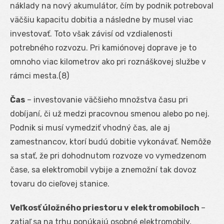
náklady na nový akumulátor, čím by podnik potreboval
väčšiu kapacitu dobitia a následne by musel viac
investovať. Toto však závisí od vzdialenosti
potrebného rozvozu. Pri kamiónovej doprave je to
omnoho viac kilometrov ako pri roznáškovej službe v
rámci mesta.(8)
Čas
– investovanie väčšieho množstva času pri
dobíjaní, či už medzi pracovnou smenou alebo po nej.
Podnik si musí vymedziť vhodný čas, ale aj
zamestnancov, ktorí budú dobitie vykonávať. Nemôže
sa stať, že pri dohodnutom rozvoze vo vymedzenom
čase, sa elektromobil vybije a znemožní tak dovoz
tovaru do cieľovej stanice.
Veľkosť úložného priestoru v elektromobiloch
–
zatiaľ sa na trhu ponúkajú osobné elektromobily,