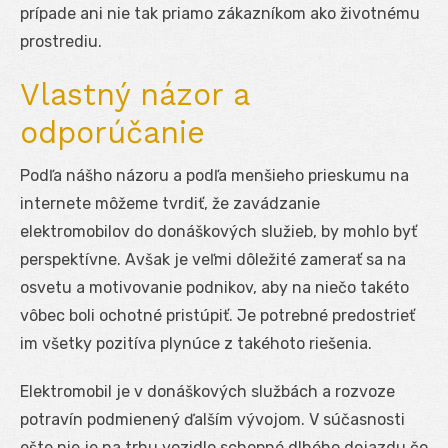
prípade ani nie tak priamo zákazníkom ako životnému
prostrediu.
Vlastný názor a
odporúčanie
Podľa nášho názoru a podľa menšieho prieskumu na
internete môžeme tvrdiť, že zavádzanie
elektromobilov do donáškových služieb, by mohlo byť
perspektívne. Avšak je veľmi dôležité zamerať sa na
osvetu a motivovanie podnikov, aby na niečo takéto
vôbec boli ochotné pristúpiť. Je potrebné predostrieť
im všetky pozitíva plynúce z takéhoto riešenia.
Elektromobil je v donáškových službách a rozvoze
potravín podmienený ďalším vývojom. V súčasnosti
ešte nie je na trhu vozidlo schopné dlhého dojazdu čo