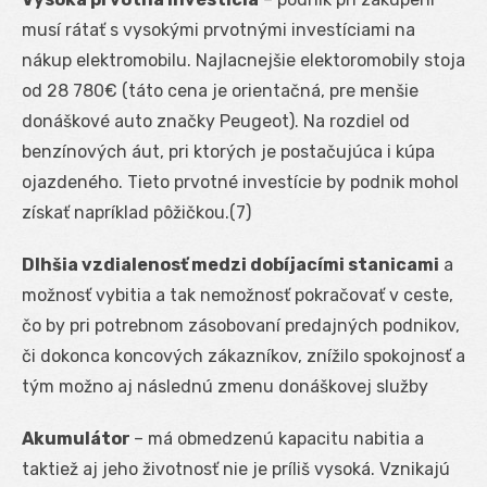
musí rátať s vysokými prvotnými investíciami na
nákup elektromobilu. Najlacnejšie elektoromobily stoja
od 28 780€ (táto cena je orientačná, pre menšie
donáškové auto značky Peugeot). Na rozdiel od
benzínových áut, pri ktorých je postačujúca i kúpa
ojazdeného. Tieto prvotné investície by podnik mohol
získať napríklad pôžičkou.(7)
Dlhšia vzdialenosť medzi dobíjacími stanicami
a
možnosť vybitia a tak nemožnosť pokračovať v ceste,
čo by pri potrebnom zásobovaní predajných podnikov,
či dokonca koncových zákazníkov, znížilo spokojnosť a
tým možno aj následnú zmenu donáškovej služby
Akumulátor
– má obmedzenú kapacitu nabitia a
taktiež aj jeho životnosť nie je príliš vysoká. Vznikajú