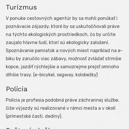
Turizmus
V ponuke cestovných agentúr by sa mohli ponúkať i
poznávacie zájazdy, ktoré by sa uskutočňovali práve
na týchto ekologických prostriedkoch, čo by určite
zaujalo hlavne ľudí, ktorí sú ekologicky založení.
Spoznávanie pamiatok a nových miest napríklad na e-
biku by zaručilo viac zábavy, možnosť zvládať strmšie
kopce, jazdiť rýchlejšie a samozrejme prejsť omnoho
dlhšie trasy. (e-bicykel, segway, kolobežky)
Polícia
Polícia je profesia podobná práve záchrannej službe,
čiže výjazdy sú realizované v rámci mesta a v okolí
(prímestské časti, dediny).