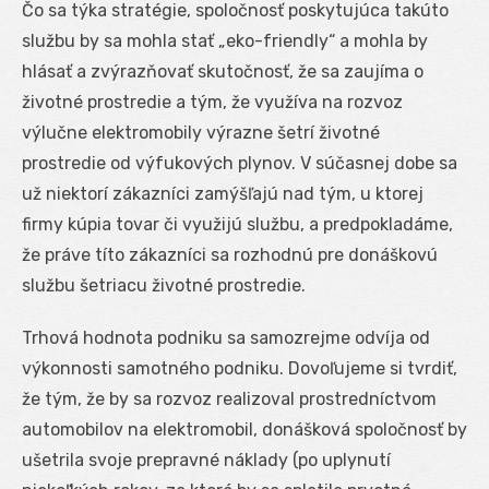
Čo sa týka stratégie, spoločnosť poskytujúca takúto
službu by sa mohla stať „eko-friendly“ a mohla by
hlásať a zvýrazňovať skutočnosť, že sa zaujíma o
životné prostredie a tým, že využíva na rozvoz
výlučne elektromobily výrazne šetrí životné
prostredie od výfukových plynov. V súčasnej dobe sa
už niektorí zákazníci zamýšľajú nad tým, u ktorej
firmy kúpia tovar či využijú službu, a predpokladáme,
že práve títo zákazníci sa rozhodnú pre donáškovú
službu šetriacu životné prostredie.
Trhová hodnota podniku sa samozrejme odvíja od
výkonnosti samotného podniku. Dovoľujeme si tvrdiť,
že tým, že by sa rozvoz realizoval prostredníctvom
automobilov na elektromobil, donášková spoločnosť by
ušetrila svoje prepravné náklady (po uplynutí