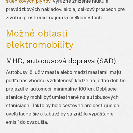
skleníkových plynov
, výrazné zníženie hluku a
prevádzkových nákladov, ako aj celkový prospech pre
životné prostredie, najmä vo veľkomestách.
Možné oblasti
elektromobility
MHD, autobusová doprava (SAD)
Autobusy, či už v meste alebo medzi mestami, majú
podľa nás vhodnú vzdialenosť, keďže na jedno dobitie
prejazdí e-automobil minimálne 100 km. Dobíjacie
stanice by mohli byť umiestnené na autobusových
staniciach. Takto by bolo cestovné pre cestujúcich
oveľa lacnejšie a taktiež by sa znížilo vypúšťanie
emisií do ovzdušia.