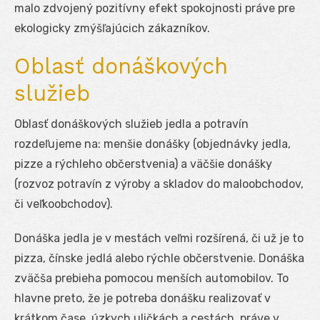
malo zdvojený pozitívny efekt spokojnosti práve pre
ekologicky zmýšľajúcich zákazníkov.
Oblasť donáškových
služieb
Oblasť donáškových služieb jedla a potravín
rozdeľujeme na: menšie donášky (objednávky jedla,
pizze a rýchleho občerstvenia) a väčšie donášky
(rozvoz potravín z výroby a skladov do maloobchodov,
či veľkoobchodov).
Donáška jedla je v mestách veľmi rozšírená, či už je to
pizza, čínske jedlá alebo rýchle občerstvenie. Donáška
zväčša prebieha pomocou menších automobilov. To
hlavne preto, že je potreba donášku realizovať v
krátkom čase, úzkych uličkách a cestách, práve v