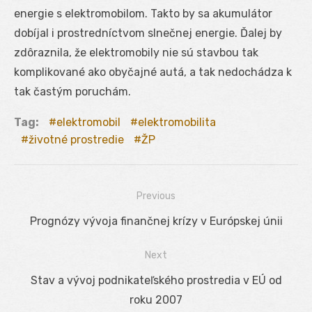
energie s elektromobilom. Takto by sa akumulátor
dobíjal i prostredníctvom slnečnej energie. Ďalej by
zdôraznila, že elektromobily nie sú stavbou tak
komplikované ako obyčajné autá, a tak nedochádza k
tak častým poruchám.
Tag:
elektromobil
elektromobilita
životné prostredie
ŽP
Previous
Navigácia
Previous
Prognózy vývoja finančnej krízy v Európskej únii
v
post:
Next
článku
Next
Stav a vývoj podnikateľského prostredia v EÚ od
post:
roku 2007