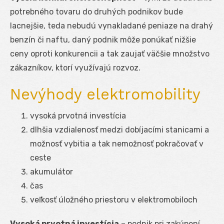
potrebného tovaru do druhých podnikov bude
lacnejšie, teda nebudú vynakladané peniaze na drahý
benzín či naftu, daný podnik môže ponúkať nižšie
ceny oproti konkurencii a tak zaujať väčšie množstvo
zákazníkov, ktorí využívajú rozvoz.
Nevýhody elektromobility
vysoká prvotná investícia
dlhšia vzdialenosť medzi dobíjacími stanicami a
možnosť vybitia a tak nemožnosť pokračovať v
ceste
akumulátor
čas
veľkosť úložného priestoru v elektromobiloch
Vysoká prvotná investícia
– podnik pri zakúpení