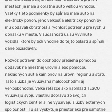
mestách je malé a obratné auto veľkou výhodou.
Všetky tieto podmienky by spĺňalo malé auto na
elektrický pohon, jeho veľkosť a elektrický pohon by
mu dodávali obratnosť a rýchlosť potrebnú pre rýchlu
donášku v meste. V súčasnosti už sú vyvinuté
vozidlá, ktoré by boli vhodné do tejto oblasti a spĺňali
dané požiadavky.
Rozvoz potravín do obchodov prebieha pomocou
dodávok na miestnej úrovni alebo pomocou
nákladných áut a kamiónov na úrovni regiónu a štátu.
Táto služba je využívaná maloobchodmi aj
veľkoobchodmi. Veľké reťazce ako napríklad TESCO
využívajú svoju vlastnú dopravu zo svojich
logistických centier a iné využívajú služby externých
spoločností. Tu sa vyskytuje priestor ako pre samotné