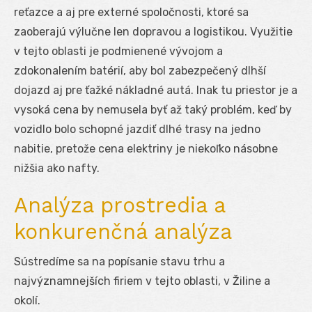
reťazce a aj pre externé spoločnosti, ktoré sa
zaoberajú výlučne len dopravou a logistikou. Využitie
v tejto oblasti je podmienené vývojom a
zdokonalením batérií, aby bol zabezpečený dlhší
dojazd aj pre ťažké nákladné autá. Inak tu priestor je a
vysoká cena by nemusela byť až taký problém, keď by
vozidlo bolo schopné jazdiť dlhé trasy na jedno
nabitie, pretože cena elektriny je niekoľko násobne
nižšia ako nafty.
Analýza prostredia a
konkurenčná analýza
Sústredíme sa na popísanie stavu trhu a
najvýznamnejších firiem v tejto oblasti, v Žiline a
okolí.