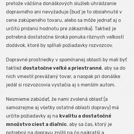
pretože väčšina donáškových služieb uhrádzanie
dopravného ani nevyžaduje (buď je to obsiahnuté v
cene zakúpeného tovaru, alebo sa môže jednať aj o
určitú pridanú hodnotu pre zákazníka). Taktiež je
potrebná dostatočne široká ponuka rôznych veľkostí
dodávok, ktoré by spĺňali požiadavky rozvozcov.
Dopravné prostriedky v spomínanej oblasti by mali byť
taktiež
dostatočne veľké a priestranné
, aby sa do
nich vmestil prevážaný tovar, a naopak pri donáške
jedál si rozvozcovia vystačia aj s menším autom.
Nesmieme zabúdať, že nami zvolená oblasť (a
samozrejme aj všetky ostatné oblasti dopravy) má
určite požiadavky aj na
kvalitu a dostatočné
množstvo ciest a diaľnic
, aby sa čas, ktorý je
potrebný na dopravu znížil na čo najkratší a