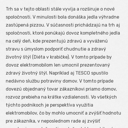
Trh sa v tejto oblasti stále vyvíja a rozširuje o nové
spoločnosti. V minulosti bola donáška jedla výhradne
zastúpená pizzou. V súčasnosti prichádzajú na trh aj
spoločnosti, ktoré ponúkajú dovoz kompletného jedla
na celý deň, kde prezentujú zdravú a vyváženú
stravu s úmyslom podporiť chudnutie a zdravý
životný štýl (Diéta v krabičke). V tomto prípade by
dovoz elektromobilom len umocnil prezentovaný
zdravý životný štýl. Napríklad aj TESCO spustilo
nedávno službu potraviny domov. V tomto prípade
dovezú objednaný tovar zákazníkovi priamo domov,
rozvoz prebieha na krátke vzdialenosti. Vo všetkých
týchto podnikoch je perspektíva využitia
elektromobilov, čo by mohlo umocniť a zvýšiť hodnotu
pre zákazníka, v neposlednom rade aj zvýšiť