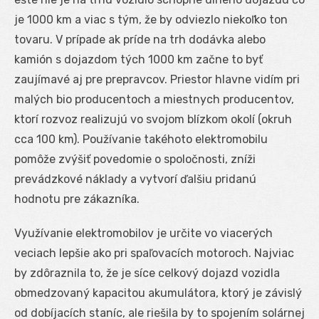
je 1000 km a viac s tým, že by odviezlo niekoľko ton
tovaru. V prípade ak príde na trh dodávka alebo
kamión s dojazdom tých 1000 km začne to byť
zaujímavé aj pre prepravcov. Priestor hlavne vidím pri
malých bio producentoch a miestnych producentov,
ktorí rozvoz realizujú vo svojom blízkom okolí (okruh
cca 100 km). Používanie takéhoto elektromobilu
pomôže zvýšiť povedomie o spoločnosti, zníži
prevádzkové náklady a vytvorí ďalšiu pridanú
hodnotu pre zákazníka.
Využívanie elektromobilov je určite vo viacerých
veciach lepšie ako pri spaľovacích motoroch. Najviac
by zdôraznila to, že je síce celkový dojazd vozidla
obmedzovaný kapacitou akumulátora, ktorý je závislý
od dobíjacích staníc, ale riešila by to spojením solárnej