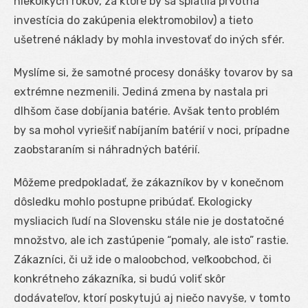
niekoľkých rokov, za ktoré by sa splatila prvotná
investícia do zakúpenia elektromobilov) a tieto
ušetrené náklady by mohla investovať do iných sfér.
Myslíme si, že samotné procesy donášky tovarov by sa
extrémne nezmenili. Jediná zmena by nastala pri
dlhšom čase dobíjania batérie. Avšak tento problém
by sa mohol vyriešiť nabíjaním batérií v noci, prípadne
zaobstaraním si náhradných batérií.
Môžeme predpokladať, že zákazníkov by v konečnom
dôsledku mohlo postupne pribúdať. Ekologicky
mysliacich ľudí na Slovensku stále nie je dostatočné
množstvo, ale ich zastúpenie “pomaly, ale isto” rastie.
Zákazníci, či už ide o maloobchod, veľkoobchod, či
konkrétneho zákazníka, si budú voliť skôr
dodávateľov, ktorí poskytujú aj niečo navyše, v tomto