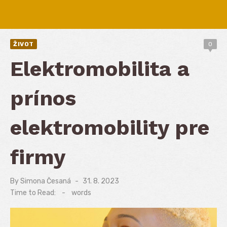
ŽIVOT
0
Elektromobilita a
prínos
elektromobility pre
firmy
By
Simona Česaná
Posted
31. 8. 2023
on
Time to Read:
-
words